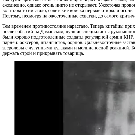
ежедневно, однако огонь никто не открывает. Ужесточая пров
во чтобы то ни стало, советские войска первые открыли огонь
Поэтому, несмотря на ожесточенные схватки, до самого критиче
Тем временем противостояние нарастало. Теперь китайцы прих
после событий на Даманском, лучшие специалисты рукопашного
были хорошо подготовленные солдаты регулярной армии КНР, о
парней: боксеров, штангистов, борцов. Дальневосточные заста
звероловы с чугунными кулаками и молниеносной реакцией. Бог
держать строй и прикрывать товарища.