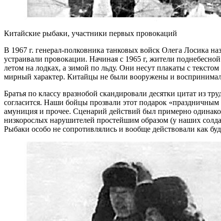
Китайские рыбаки, участники первых провокаций
В 1967 г. генерал-полковника танковых войск Олега Лосика 
устраивали провокации. Начиная с 1965 г, жители поднебесной
летом на лодках, а зимой по льду. Они несут плакаты с текст
мирный характер. Китайцы не были вооружены и воспринимали 
Братья по классу вразнобой скандировали десятки цитат из тр
согласится. Наши бойцы прозвали этот подарок «праздничным на
амуниция и прочее. Сценарий действий был примерно одинако
низкорослых нарушителей простейшим образом (у наших солдат
Рыбаки особо не сопротивлялись и вообще действовали как буд