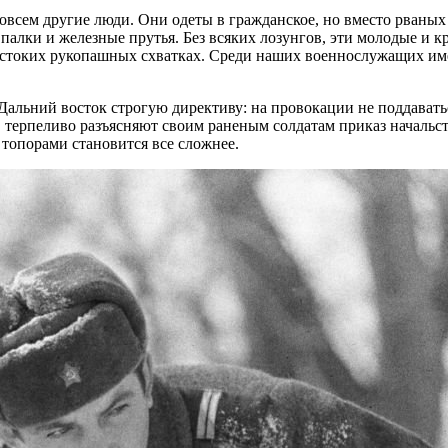
совсем другие люди. Они одеты в гражданское, но вместо рваных
 палки и железные прутья. Без всяких лозунгов, эти молодые и кр
естоких рукопашных схватках. Среди наших военнослужащих име
Дальний восток строгую директиву: на провокации не поддавать
 терпеливо разъясняют своим раненым солдатам приказ начальс
топорами становится все сложнее.