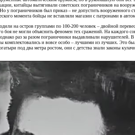
окации, китайцы вытягивали советских пограничников на воору
. Но у пограничников был приказ – не допустить вооруженного 
ского момента бойцы не вставляли магазин с патронами в автома
одили на остров группами по 100-200 человек – двойной переве
 боя не могли объяснить феномен тех сражений. На каждого сов
днако раз за разом пограничники выдавливали нарушителей. В 
вы комплектовались и вовсе особо – лучшими из лучших. Это бы
атыри под два метра ростом, они с детства знали законы кулачн