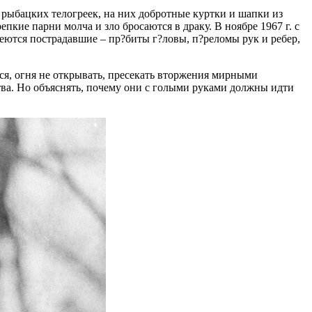
 рыбацких телогреек, на них добротные куртки и шапки из
епкие парни молча и зло бросаются в драку. В ноябре 1967 г. с
ются пострадавшие – пр?биты г?ловы, п?реломы рук и ребер,
ся, огня не открывать, пресекать вторжения мирными
тва. Но объяснять, почему они с голыми руками должны идти