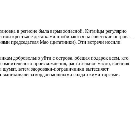
тановка в регионе была взрывоопасной. Китайцы регулярно
и или крестьяне десятками пробираются на советские острова –
ниями председателя Мао (цитатники). Эти встречи носили
икам добровольно уйти с острова, обещая подарок всем, кто
к сомнительного происхождения, растительное масло, военная
ы шумят, затем здоровяки-пограничники вытесняют
 и выпихивали за кордон мощными солдатскими торсами.