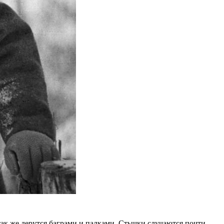
так же дерутся баграми и палками. Стычки случаются почти