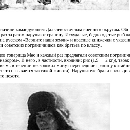
назначили командующим Дальневосточным военным округом. Обс
 раз за разом нарушают границу. Исхудалые, бедно одетые рыбак
ом на русском «Верните наши земли» и красные книжечки с указа
советскиз пограничников как братьев по классу..
удов товарища Мао и каждый раз предлагали советским пограничн
бором». В него , в частности, входили: рис (1,5 — 2 кг)), таба
вым : в течении нескольких минут перешедшие границу китайц
 это называется тактикой живота). Нарушителе брали в кольцо
то нехотя.