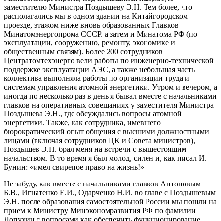
заместителю Министра Поздышеву Э.Н. Тем более, что
располагались мы в одном здании на Китайгородском
проезде, этажом ниже вновь образованных Главков
Минатомэнергопрома СССР, а затем и Минатома РФ (по
эксплуатации, сооружению, ремонту, экономике и
общественным связям). Более 200 сотрудников
Центратомтехэнерго вели работы по инженерно-технической
поддержке эксплуатации АЭС, а также небольшая часть
коллектива выполняла работы по организации труда и
системам управления атомной энергетики. Утром и вечером, а
иногда по несколько раз в день я бывал вместе с начальниками
главков на оперативных совещаниях у заместителя Министра
Поздышева Э.Н., где обсуждались вопросы атомной
энергетики. Также, как сотрудника, имевшего
бюрократический опыт общения с высшими должностными
лицами (включая сотрудников ЦК и Совета министров),
Поздышев Э.Н. брал меня на встречи с вышестоящим
начальством. В то время я был молод, силен и, как писал И.
Бунин: «имел свирепое право на жизнь!»
Не забуду, как вместе с начальниками главков Антоновым
Б.В., Игнатенко Е.И., Одарченко Н.И. во главе с Поздышевым
Э.Н. после образования самостоятельной России мы пошли на
прием к Министру Минэкономразвития РФ по фамилии
Лопухин с вопросами как обеспечить функционирование