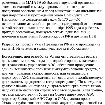
рекомендации МАГАТЭ об Эксплуатирующей организации
атомных станций и международный опыт, которые и
послужили обоснованием перед вышестоящими инстанциями
при подготовке и прохождении Указа Президента РФ.
Напомню, что федеральный закон № 170-фз «Об
использовании атомной энергии», регулирующий отношения
в этой области, вышел только в ноябре 1995 года и работать
приходилось только, пользуясь рекомендациями МАГАТЭ,
нормами и правилами Госатомнадзора РФ и другими НТД.
Разработку проекта Указа Президента РФ и его прохождение
вел Е.И. Игнатенко я только участвовал в обсуждении.
Естественно, при разработке Устава мы стремились решать
две малосовместимые задачи: с одной стороны, максимально
централизовать управление АЭС, обеспечив проведение
единой технической политики и аккумулирование средств, с
другой – сохранить самостийность, или ее видимость,
директоров АЭС (вмешательство госорганов в хозяйственную
деятельность предприятий тогда запрещалось). По-моему, это
удалось: начальник отдела Центратомтехэнерго Метельников
надо сказать мастерски справился с этой задачей. Хотя помню,
что при рассмотрении Устава на Совете директоров АЭС
директор Белоярской АЭС Сараев О.М. сравнил проект
Устава с глубокоэшелонированной защитой, направленной на