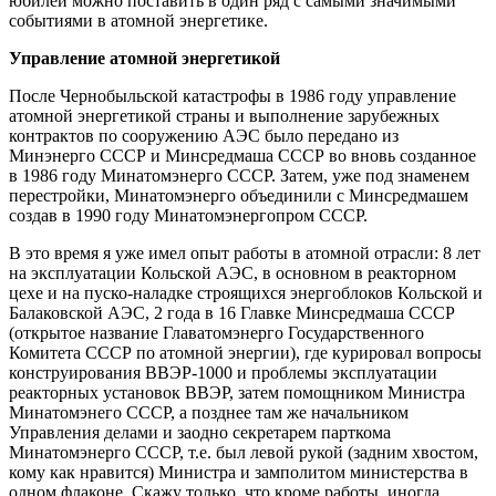
юбилей можно поставить в один ряд с самыми значимыми
событиями в атомной энергетике.
Управление атомной энергетикой
После Чернобыльской катастрофы в 1986 году управление
атомной энергетикой страны и выполнение зарубежных
контрактов по сооружению АЭС было передано из
Минэнерго СССР и Минсредмаша СССР во вновь созданное
в 1986 году Минатомэнерго СССР. Затем, уже под знаменем
перестройки, Минатомэнерго объединили с Минсредмашем
создав в 1990 году Минатомэнергопром СССР.
В это время я уже имел опыт работы в атомной отрасли: 8 лет
на эксплуатации Кольской АЭС, в основном в реакторном
цехе и на пуско-наладке строящихся энергоблоков Кольской и
Балаковской АЭС, 2 года в 16 Главке Минсредмаша СССР
(открытое название Главатомэнерго Государственного
Комитета СССР по атомной энергии), где курировал вопросы
конструирования ВВЭР-1000 и проблемы эксплуатации
реакторных установок ВВЭР, затем помощником Министра
Минатомэнего СССР, а позднее там же начальником
Управления делами и заодно секретарем парткома
Минатомэнерго СССР, т.е. был левой рукой (задним хвостом,
кому как нравится) Министра и замполитом министерства в
одном флаконе. Скажу только, что кроме работы, иногда