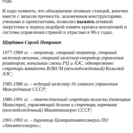
года.
И надо помнить, что объединение атомных станций, конечно
вместе с запасом прочности, заложенным конструкторами,
учеными и проектантами, позволил
выжить
атомной
энергетике в период недоброй памяти кризиса неплатежей и
системы управления страной и отраслью в 90-х годах.
Щербаков Сергей Петрович
1977-1984 гг. – оператор, старший оператор, старший
инженер-механик, старший инженер-оператор управления
реактором, начальник смены РЦ и АЭС, одновременно
секретарь комитета ВЛКСМ (неосвобожденный) Кольской
АЭС;
1985-1986 гг. – ведущий инженер 16 главного управления
Минсредмаша СССР;
1986-1991 гг. – ответственный секретарь коллегии (помощник
Министра), управляющий делами и секретарь парткома
(неосвобожденный) Минатомэнерго СССР;
1991-1993 гг. – директор Центратомтехэнерго ПО
«Атомтехэнерго»;