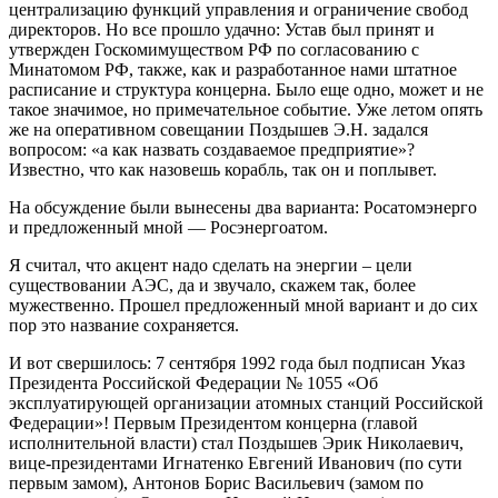
централизацию функций управления и ограничение свобод
директоров. Но все прошло удачно: Устав был принят и
утвержден Госкомимуществом РФ по согласованию с
Минатомом РФ, также, как и разработанное нами штатное
расписание и структура концерна. Было еще одно, может и не
такое значимое, но примечательное событие. Уже летом опять
же на оперативном совещании Поздышев Э.Н. задался
вопросом: «а как назвать создаваемое предприятие»?
Известно, что как назовешь корабль, так он и поплывет.
На обсуждение были вынесены два варианта: Росатомэнерго
и предложенный мной — Росэнергоатом.
Я считал, что акцент надо сделать на энергии – цели
существовании АЭС, да и звучало, скажем так, более
мужественно. Прошел предложенный мной вариант и до сих
пор это название сохраняется.
И вот свершилось: 7 сентября 1992 года был подписан Указ
Президента Российской Федерации № 1055 «Об
эксплуатирующей организации атомных станций Российской
Федерации»! Первым Президентом концерна (главой
исполнительной власти) стал Поздышев Эрик Николаевич,
вице-президентами Игнатенко Евгений Иванович (по сути
первым замом), Антонов Борис Васильевич (замом по