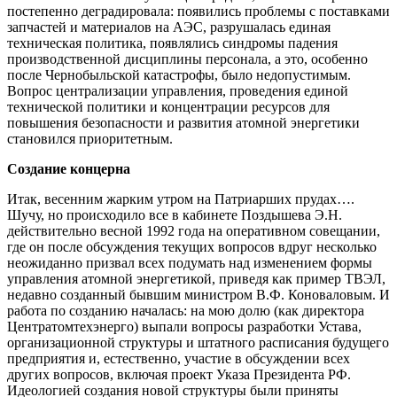
постепенно деградировала: появились проблемы с поставками
запчастей и материалов на АЭС, разрушалась единая
техническая политика, появлялись синдромы падения
производственной дисциплины персонала, а это, особенно
после Чернобыльской катастрофы, было недопустимым.
Вопрос централизации управления, проведения единой
технической политики и концентрации ресурсов для
повышения безопасности и развития атомной энергетики
становился приоритетным.
Создание концерна
Итак, весенним жарким утром на Патриарших прудах….
Шучу, но происходило все в кабинете Поздышева Э.Н.
действительно весной 1992 года на оперативном совещании,
где он после обсуждения текущих вопросов вдруг несколько
неожиданно призвал всех подумать над изменением формы
управления атомной энергетикой, приведя как пример ТВЭЛ,
недавно созданный бывшим министром В.Ф. Коноваловым. И
работа по созданию началась: на мою долю (как директора
Центратомтехэнерго) выпали вопросы разработки Устава,
организационной структуры и штатного расписания будущего
предприятия и, естественно, участие в обсуждении всех
других вопросов, включая проект Указа Президента РФ.
Идеологией создания новой структуры были приняты