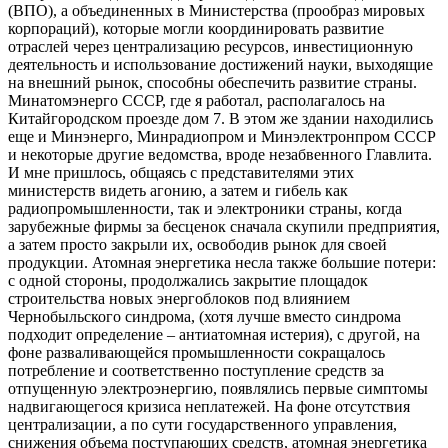
(ВПО), а объединенных в Министерства (прообраз мировых
корпораций), которые могли координировать развитие
отраслей через централизацию ресурсов, инвестиционную
деятельность и использование достижений науки, выходящие
на внешний рынок, способны обеспечить развитие страны.
Минатомэнерго СССР, где я работал, располагалось на
Китайгородском проезде дом 7. В этом же здании находились
еще и Минэнерго, Минрадиопром и Минэлектронпром СССР
и некоторые другие ведомства, вроде незабвенного Главлита.
И мне пришлось, общаясь с представителями этих
министерств видеть агонию, а затем и гибель как
радиопромышленности, так и электроники страны, когда
зарубежные фирмы за бесценок сначала скупили предприятия,
а затем просто закрыли их, освободив рынок для своей
продукции. Атомная энергетика несла также большие потери:
с одной стороны, продолжались закрытие площадок
строительства новых энергоблоков под влиянием
Чернобыльского синдрома, (хотя лучше вместо синдрома
подходит определение – антиатомная истерия), с другой, на
фоне разваливающейся промышленности сокращалось
потребление и соответственно поступление средств за
отпущенную электроэнергию, появлялись первые симптомы
надвигающегося кризиса неплатежей. На фоне отсутствия
централизации, а по сути государственного управления,
снижения объема поступающих средств, атомная энергетика