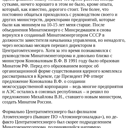
сутками, ничего хорошего в этом не было, кроме опыта,
который, как известно, дорогого стоит. Тем более, что
постоянно общаться приходилось с руководством своего и
других министерств, директорами предприятий, которые
были как минимум на 10-15 лет меня старше. После
объединения Минатомэнерго с Минсредмашем я снова
вернулся в созданный Минатомэнергопром СССР в
должности заместителя начальника управления, но ненадолго,
через несколько месяцев перешел директором в
Центратомтехэнерго. Хотя за это время познакомился с
руководством Минатомэнегопрома и довольно близко с
министром Коноваловым В.Ф. В 1991 году было образован
Минатом РФ. Перед его образованием вопрос об
организационной форме существования ядерного комплекса
рассматривался в Кремле, где Президент РФ отверг
предложение Коновалова В.Ф. о создании
межгосударственной корпорации – ведь многие предприятия
и АЭС остались в союзных республиках – и решил по
предложению Михайлова В.Н., ставшего новым министром,
создать Минатом России.
Формально Центратомтехэнерго был филиалом
Атомтехэнерго (бывшее ПО «Атомэнергоналадка»), но де-
факто Центратомтехэнерго был скорее подразделением
Минатомэнергопрома, подчинявшийся напрямую