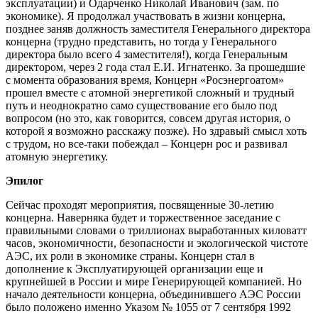
эксплуатации) и Одарченко Николай Иванович (зам. по
экономике). Я продолжал участвовать в жизни концерна,
позднее заняв должность заместителя Генерального директора
концерна (трудно представить, но тогда у Генерального
директора было всего 4 заместителя!), когда Генеральным
директором, через 2 года стал Е.И. Игнатенко. За прошедшие
с момента образования время, Концерн «Росэнергоатом»
прошел вместе с атомной энергетикой сложный и трудный
путь и неоднократно само существование его было под
вопросом (но это, как говорится, совсем другая история, о
которой я возможно расскажу позже). Но здравый смысл хоть
с трудом, но все-таки побеждал – Концерн рос и развивал
атомную энергетику.
Эпилог
Сейчас проходят мероприятия, посвященные 30-летию
концерна. Наверняка будет и торжественное заседание с
правильными словами о триллионах выработанных киловатт
часов, экономичности, безопасности и экологической чистоте
АЭС, их роли в экономике страны. Концерн стал в
дополнение к Эксплуатирующей организации еще и
крупнейшей в России и мире Генерирующей компанией. Но
начало деятельности концерна, объединившего АЭС России
было положено именно Указом № 1055 от 7 сентября 1992