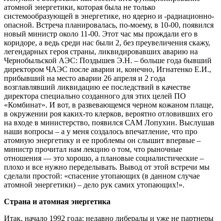
атомной энергетики, которая была не только
системообразующей в энергетике, но ядерно и -радиационно-
опасной. Встреча планировалась, по-моему, в 10-00, появился
новый министр около 11-00. Этот час мы прождали его в
коридоре, а ведь среди нас были 2, без преувеличения скажу,
легендарных героя страны, ликвидировавших аварию на
Чернобыльской АЭС: Поздышев Э.Н. – больше года бывший
директором ЧАЭС после аварии и, конечно, Игнатенко Е.И.,
прибывший на место аварии 26 апреля и 2 года
возглавлявший ликвидацию ее последствий в качестве
директора специально созданного для этих целей ПО
«Комбинат». И вот, в развевающемся черном кожаном плаще,
в окружении роя каких-то клерков, вероятно отловивших его
на входе в министерство, появился САМ Лопухин. Выслушав
наши вопросы – а у меня создалось впечатление, что про
атомную энергетику и ее проблемы он слышит впервые –
министр прочитал нам лекцию о том, что рыночные
отношения — это хорошо, а плановые социалистические –
плохо и все нужно переделывать. Вывод от этой встречи мы
сделали простой: «спасение утопающих (в данном случае
атомной энергетики) – дело рук самих утопающих!».
Страна и атомная энергетика
Итак, начало 1992 года: недавно либералы и уже не партнеры