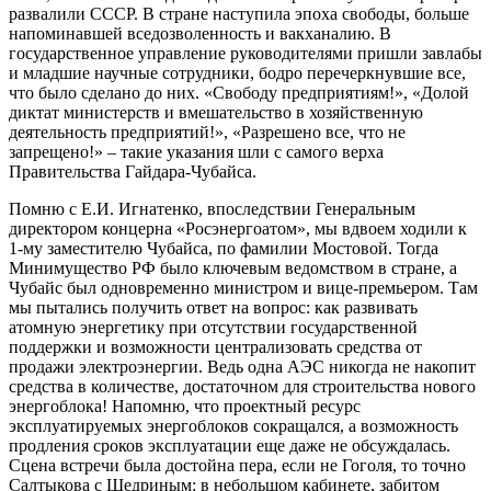
развалили СССР. В стране наступила эпоха свободы, больше
напоминавшей вседозволенность и вакханалию. В
государственное управление руководителями пришли завлабы
и младшие научные сотрудники, бодро перечеркнувшие все,
что было сделано до них. «Свободу предприятиям!», «Долой
диктат министерств и вмешательство в хозяйственную
деятельность предприятий!», «Разрешено все, что не
запрещено!» – такие указания шли с самого верха
Правительства Гайдара-Чубайса.
Помню с Е.И. Игнатенко, впоследствии Генеральным
директором концерна «Росэнергоатом», мы вдвоем ходили к
1-му заместителю Чубайса, по фамилии Мостовой. Тогда
Минимущество РФ было ключевым ведомством в стране, а
Чубайс был одновременно министром и вице-премьером. Там
мы пытались получить ответ на вопрос: как развивать
атомную энергетику при отсутствии государственной
поддержки и возможности централизовать средства от
продажи электроэнергии. Ведь одна АЭС никогда не накопит
средства в количестве, достаточном для строительства нового
энергоблока! Напомню, что проектный ресурс
эксплуатируемых энергоблоков сокращался, а возможность
продления сроков эксплуатации еще даже не обсуждалась.
Сцена встречи была достойна пера, если не Гоголя, то точно
Салтыкова с Щедриным: в небольшом кабинете, забитом