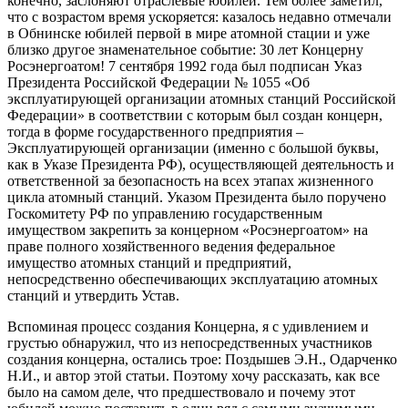
конечно, заслоняют отраслевые юбилеи. Тем более заметил,
что с возрастом время ускоряется: казалось недавно отмечали
в Обнинске юбилей первой в мире атомной стации и уже
близко другое знаменательное событие: 30 лет Концерну
Росэнергоатом! 7 сентября 1992 года был подписан Указ
Президента Российской Федерации № 1055 «Об
эксплуатирующей организации атомных станций Российской
Федерации» в соответствии с которым был создан концерн,
тогда в форме государственного предприятия –
Эксплуатирующей организации (именно с большой буквы,
как в Указе Президента РФ), осуществляющей деятельность и
ответственной за безопасность на всех этапах жизненного
цикла атомный станций. Указом Президента было поручено
Госкомитету РФ по управлению государственным
имуществом закрепить за концерном «Росэнергоатом» на
праве полного хозяйственного ведения федеральное
имущество атомных станций и предприятий,
непосредственно обеспечивающих эксплуатацию атомных
станций и утвердить Устав.
Вспоминая процесс создания Концерна, я с удивлением и
грустью обнаружил, что из непосредственных участников
создания концерна, остались трое: Поздышев Э.Н., Одарченко
Н.И., и автор этой статьи. Поэтому хочу рассказать, как все
было на самом деле, что предшествовало и почему этот