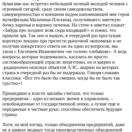
бумагами нас встретил небольшой полный молодой человек с
огромной сигарой, сразу своим самодовольством,
самоуверенностью и внешним видом напомнивший мне героя
мультфильма Мальчиша-Плохиша, получившего заветную
бочку варенья и корзину печенья. На стене я заметил плакат:
«Забудь про холдинг всяк сюда входящий!» и понял, что
пришли зря. Так оно и вышло, в очередной раз прослушав
короткую лекцию про прелести рыночной экономики и не
получив конкретного ответа ни на один из вопросов, мы
ушли с Евгением Ивановичем «не солоно хлебавши». А ведь
вопросы, которые поднимались, касались не просто
системообразующей отрасли энергетики, но и ядерно и
-радационно-опасных объектов АЭС, аварию на которых
страна в очередной раз бы не выдержала. Говоря словами
классика: «Все это было бы смешно, когда бы не было так
грустно»!
Пришедшие к власти завлабы считали, что только
предприятия – одно из низших звенев в управлении, –
освобожденные от государственной опеки, а лучше еще и
переданные в частные руки, способны обеспечить будущее
страны.
Хотя, на мой взгляд, только объединения предприятий, даже
не в рамках модных тогда производственных объединений