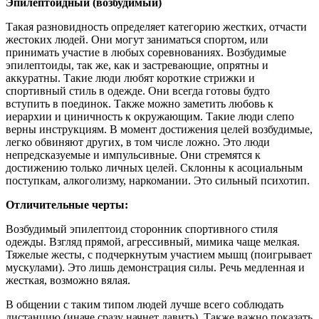
Эпилептоидный (возбудимый)
Такая разновидность определяет категорию жестких, отчасти
жестоких людей. Они могут заниматься спортом, или
принимать участие в любых соревнованиях. Возбудимые
эпилептоиды, так же, как и застревающие, опрятны и
аккуратны. Такие люди любят короткие стрижки и
спортивный стиль в одежде. Они всегда готовы будто
вступить в поединок. Также можно заметить любовь к
иерархии и циничность к окружающим. Такие люди слепо
верны инструкциям. В момент достижения целей возбудимые,
легко обвиняют других, в том числе ложно. Это люди
непредсказуемые и импульсивные. Они стремятся к
достижению только личных целей. Склонны к асоциальным
поступкам, алкоголизму, наркомании. Это сильный психотип.
Отличительные черты:
Возбудимый эпилептоид сторонник спортивного стиля
одежды. Взгляд прямой, агрессивный, мимика чаще мелкая.
Тяжелые жесты, с подчеркнутым участием мышц (поигрывает
мускулами). Это лишь демонстрация силы. Речь медленная и
жесткая, возможно вялая.
В общении с таким типом людей лучше всего соблюдать
дистанцию (иначе сразу начнет давить). Также важно показать