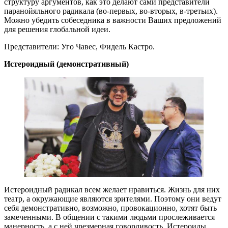
структуру аргументов, как это делают сами представители
паранойяльного радикала (во-первых, во-вторых, в-третьих).
Можно убедить собеседника в важности Ваших предложений
для решения глобальной идеи.
Представители: Уго Чавес, Фидель Кастро.
Истероидный (демонстративный)
Истероидный радикал всем желает нравиться. Жизнь для них
театр, а окружающие являются зрителями. Поэтому они ведут
себя демонстративно, возможно, провокационно, хотят быть
замеченными. В общении с такими людьми прослеживается
манерность, а с ней чрезмерная говорливость. Истероиды