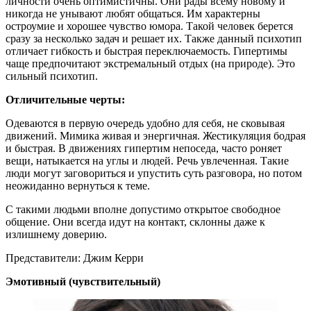
личности очень оптимистичны. Они рады всему новому и
никогда не унывают любят общаться. Им характерны
остроумие и хорошее чувство юмора. Такой человек берется
сразу за несколько задач и решает их. Также данный психотип
отличает гибкость и быстрая переключаемость. Гипертимы
чаще предпочитают экстремальный отдых (на природе). Это
сильный психотип.
Отличительные черты:
Одеваются в первую очередь удобно для себя, не сковывая
движений. Мимика живая и энергичная. Жестикуляция бодрая
и быстрая. В движениях гипертим непоседа, часто роняет
вещи, натыкается на углы и людей. Речь увлеченная. Такие
люди могут заговориться и упустить суть разговора, но потом
неожиданно вернуться к теме.
С такими людьми вполне допустимо открытое свободное
общение. Они всегда идут на контакт, склонны даже к
излишнему доверию.
Представители: Джим Керри
Эмотивный (чувствительный)