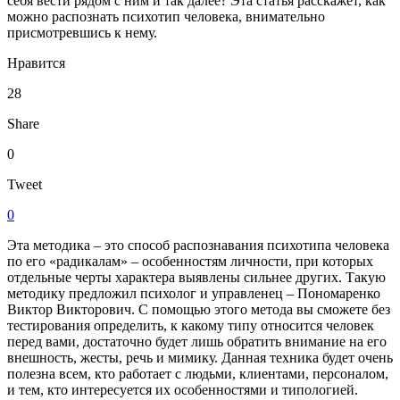
себя вести рядом с ним и так далее? Эта статья расскажет, как
можно распознать психотип человека, внимательно
присмотревшись к нему.
Нравится
28
Share
0
Tweet
0
Эта методика – это способ распознавания психотипа человека
по его «радикалам» – особенностям личности, при которых
отдельные черты характера выявлены сильнее других. Такую
методику предложил психолог и управленец – Пономаренко
Виктор Викторович. С помощью этого метода вы сможете без
тестирования определить, к какому типу относится человек
перед вами, достаточно будет лишь обратить внимание на его
внешность, жесты, речь и мимику. Данная техника будет очень
полезна всем, кто работает с людьми, клиентами, персоналом,
и тем, кто интересуется их особенностями и типологией.