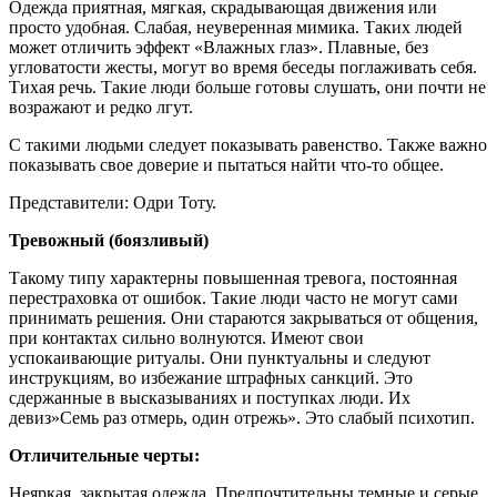
Одежда приятная, мягкая, скрадывающая движения или
просто удобная. Слабая, неуверенная мимика. Таких людей
может отличить эффект «Влажных глаз». Плавные, без
угловатости жесты, могут во время беседы поглаживать себя.
Тихая речь. Такие люди больше готовы слушать, они почти не
возражают и редко лгут.
С такими людьми следует показывать равенство. Также важно
показывать свое доверие и пытаться найти что-то общее.
Представители: Одри Тоту.
Тревожный (боязливый)
Такому типу характерны повышенная тревога, постоянная
перестраховка от ошибок. Такие люди часто не могут сами
принимать решения. Они стараются закрываться от общения,
при контактах сильно волнуются. Имеют свои
успокаивающие ритуалы. Они пунктуальны и следуют
инструкциям, во избежание штрафных санкций. Это
сдержанные в высказываниях и поступках люди. Их
девиз»Семь раз отмерь, один отрежь». Это слабый психотип.
Отличительные черты:
Неяркая, закрытая одежда. Предпочтительны темные и серые