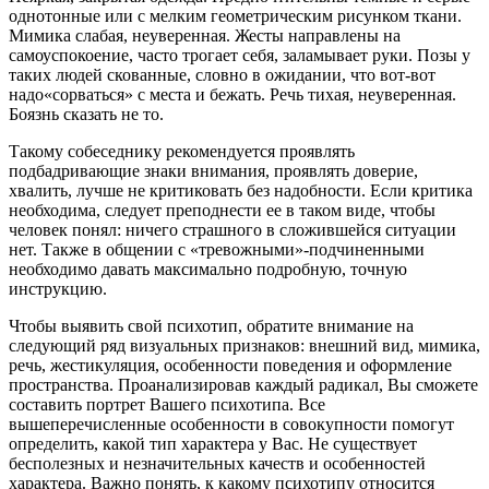
однотонные или с мелким геометрическим рисунком ткани.
Мимика слабая, неуверенная. Жесты направлены на
самоуспокоение, часто трогает себя, заламывает руки. Позы у
таких людей скованные, словно в ожидании, что вот-вот
надо«сорваться» с места и бежать. Речь тихая, неуверенная.
Боязнь сказать не то.
Такому собеседнику рекомендуется проявлять
подбадривающие знаки внимания, проявлять доверие,
хвалить, лучше не критиковать без надобности. Если критика
необходима, следует преподнести ее в таком виде, чтобы
человек понял: ничего страшного в сложившейся ситуации
нет. Также в общении с «тревожными»-подчиненными
необходимо давать максимально подробную, точную
инструкцию.
Чтобы выявить свой психотип, обратите внимание на
следующий ряд визуальных признаков: внешний вид, мимика,
речь, жестикуляция, особенности поведения и оформление
пространства. Проанализировав каждый радикал, Вы сможете
составить портрет Вашего психотипа. Все
вышеперечисленные особенности в совокупности помогут
определить, какой тип характера у Вас. Не существует
бесполезных и незначительных качеств и особенностей
характера. Важно понять, к какому психотипу относится