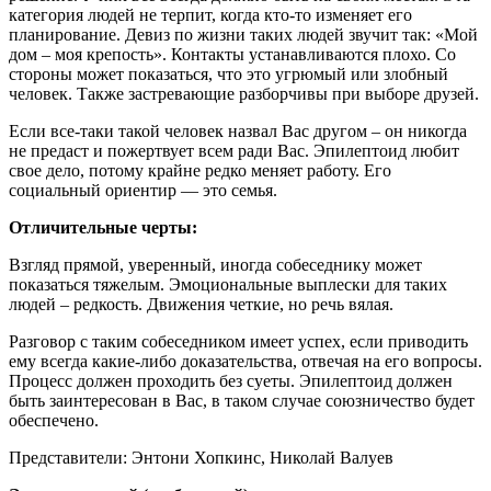
категория людей не терпит, когда кто-то изменяет его
планирование. Девиз по жизни таких людей звучит так: «Мой
дом – моя крепость». Контакты устанавливаются плохо. Со
стороны может показаться, что это угрюмый или злобный
человек. Также застревающие разборчивы при выборе друзей.
Если все-таки такой человек назвал Вас другом – он никогда
не предаст и пожертвует всем ради Вас. Эпилептоид любит
свое дело, потому крайне редко меняет работу. Его
социальный ориентир — это семья.
Отличительные черты:
Взгляд прямой, уверенный, иногда собеседнику может
показаться тяжелым. Эмоциональные выплески для таких
людей – редкость. Движения четкие, но речь вялая.
Разговор с таким собеседником имеет успех, если приводить
ему всегда какие-либо доказательства, отвечая на его вопросы.
Процесс должен проходить без суеты. Эпилептоид должен
быть заинтересован в Вас, в таком случае союзничество будет
обеспечено.
Представители: Энтони Хопкинс, Николай Валуев