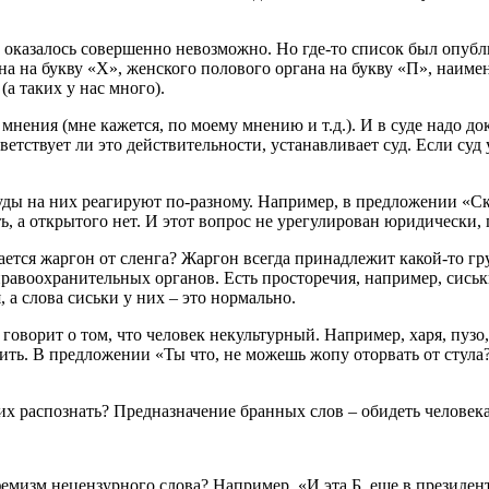
казалось совершенно невозможно. Но где-то список был опубликов
на на букву «Х», женского полового органа на букву «П», наим
(а таких у нас много).
ения (мне кажется, по моему мнению и т.д.). И в суде надо до
етствует ли это действительности, устанавливает суд. Если суд 
уды на них реагируют по-разному. Например, в предложении «Ско
, а открытого нет. И этот вопрос не урегулирован юридически, п
личается жаргон от сленга? Жаргон всегда принадлежит какой-то 
воохранительных органов. Есть просторечия, например, сиськи.
а слова сиськи у них – это нормально.
 говорит о том, что человек некультурный. Например, харя, пузо
нить. В предложении «Ты что, не можешь жопу оторвать от стула
к их распознать? Предназначение бранных слов – обидеть человека
вфемизм нецензурного слова? Например, «И эта Б. еще в президен