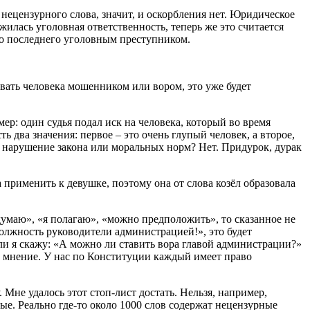
нецензурного слова, значит, и оскорбления нет. Юридическое
илась уголовная ответственность, теперь же это считается
ло последнего уголовным преступником.
звать человека мошенником или вором, это уже будет
р: один судья подал иск на человека, который во время
ь два значения: первое – это очень глупый человек, а второе,
о нарушение закона или моральных норм? Нет. Придурок, дурак
 применить к девушке, поэтому она от слова козёл образовала
думаю», «я полагаю», «можно предположить», то сказанное не
должность руководители администрацией!», это будет
сли я скажу: «А можно ли ставить вора главой администрации?»
ное мнение. У нас по Конституции каждый имеет право
 Мне удалось этот стоп-лист достать. Нельзя, например,
ные. Реально где-то около 1000 слов содержат нецензурные