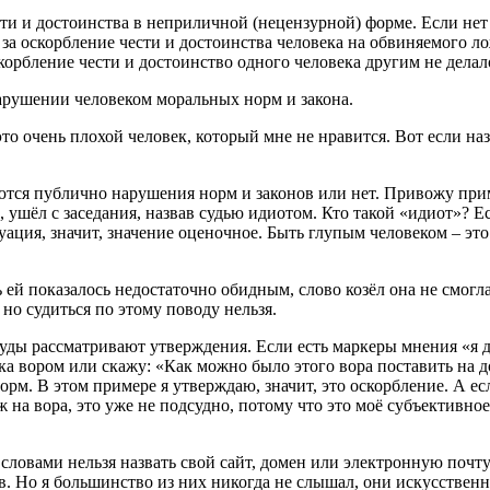
и и достоинства в неприличной (нецензурной) форме. Если нет 
а оскорбление чести и достоинства человека на обвиняемого лож
орбление чести и достоинство одного человека другим не дела
арушении человеком моральных норм и закона.
это очень плохой человек, который мне не нравится. Вот если на
тся публично нарушения норм и законов или нет. Привожу приме
ушёл с заседания, назвав судью идиотом. Кто такой «идиот»? Ест
ация, значит, значение оценочное. Быть глупым человеком – эт
 ей показалось недостаточно обидным, слово козёл она не смогла
 но судиться по этому поводу нельзя.
Суды рассматривают утверждения. Если есть маркеры мнения «я 
ека вором или скажу: «Как можно было этого вора поставить на 
орм. В этом примере я утверждаю, значит, это оскорбление. А е
ож на вора, это уже не подсудно, потому что это моё субъектив
словами нельзя назвать свой сайт, домен или электронную почту.
ов. Но я большинство из них никогда не слышал, они искусствен