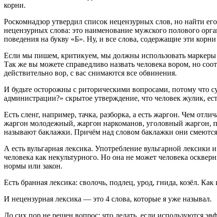
корни.
Роскомнадзор утвердил список нецензурных слов, но найти его о
нецензурных слова: это наименование мужского полового орга
поведения на букву «Б». Ну, и все слова, содержащие эти корни 
Если мы пишем, критикуем, мы должны использовать маркеры мн
Так же вы можете справедливо назвать человека вором, но соотв
действительно вор, с вас снимаются все обвинения.
И будьте осторожны с риторическими вопросами, потому что с
администрации?» скрытое утверждение, что человек жулик, есть
Есть сленг, например, тачка, разборка, а есть жаргон. Чем от
жаргон молодежный, жаргон наркоманов, уголовный жаргон, пра
называют баклажки. Причём над словом баклажки они смеются, 
А есть вульгарная лексика. Употребление вульгарной лексики и
человека как некультурного. Но она не может человека осквер
нормы или закон.
Есть бранная лексика: сволочь, подлец, урод, гнида, козёл. Ка
И нецензурная лексика — это 4 слова, которые я уже называл.
До сих пор не решен вопрос: что делать, если используются э