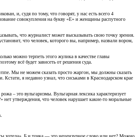
ан, и, судя по тому, что говорят, у нас есть всего 4
енование совокупления на букву «Е» и женщины распутного
казывать, что журналист может высказывать свою точку зрения.
установит, что человек, которого вы, например, назвали вором,
лько можно терпеть этого жулика в качестве главы
оэтому всё будет зависеть от решения суда.
группе. Мы не можем сказать просто жаргон, мы должны сказать
 Кстати, я недавно узнал, что сиськами в Краснодарском крае
, рожа – это вульгаризмы. Вульгарная лексика характеризует
?» нет утверждения, что человек нарушает какие-то моральные
.
ты хотела». Б и точка — это нецензурное слово или нет? Можно