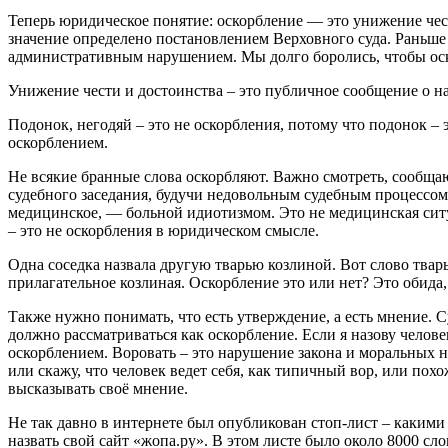
Теперь юридическое понятие: оскорбление — это унижение чест
значение определено постановлением Верховного суда. Раньше з
административным нарушением. Мы долго боролись, чтобы оск
Унижение чести и достоинства – это публичное сообщение о н
Подонок, негодяй – это не оскорбления, потому что подонок – 
оскорблением.
Не всякие бранные слова оскорбляют. Важно смотреть, сообщаю
судебного заседания, будучи недовольным судебным процессом, 
медицинское, — больной идиотизмом. Это не медицинская ситу
– это не оскорбления в юридическом смысле.
Одна соседка назвала другую тварью козлиной. Вот слово тварь
прилагательное козлиная. Оскорбление это или нет? Это обида,
Также нужно понимать, что есть утверждение, а есть мнение. 
должно рассматриваться как оскорбление. Если я назову челов
оскорблением. Воровать – это нарушение закона и моральных н
или скажу, что человек ведет себя, как типичный вор, или пох
высказывать своё мнение.
Не так давно в интернете был опубликован стоп-лист – какими 
назвать свой сайт «жопа.ру». В этом листе было около 8000 сл