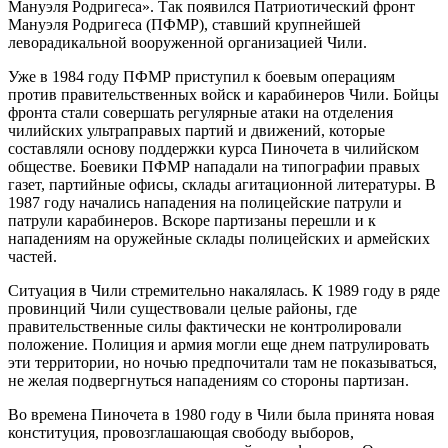
Мануэля Родригеса». Так появился Патриотический фронт
Мануэля Родригеса (ПФМР), ставший крупнейшей
леворадикальной вооруженной организацией Чили.
Уже в 1984 году ПФМР приступил к боевым операциям
против правительственных войск и карабинеров Чили. Бойцы
фронта стали совершать регулярные атаки на отделения
чилийских ультраправых партий и движений, которые
составляли основу поддержки курса Пиночета в чилийском
обществе. Боевики ПФМР нападали на типографии правых
газет, партийные офисы, склады агитационной литературы. В
1987 году начались нападения на полицейские патрули и
патрули карабинеров. Вскоре партизаны перешли и к
нападениям на оружейные склады полицейских и армейских
частей.
Ситуация в Чили стремительно накалялась. К 1989 году в ряде
провинций Чили существовали целые районы, где
правительственные силы фактически не контролировали
положение. Полиция и армия могли еще днем патрулировать
эти территории, но ночью предпочитали там не показываться,
не желая подвергнуться нападениям со стороны партизан.
Во времена Пиночета в 1980 году в Чили была принята новая
конституция, провозглашающая свободу выборов,