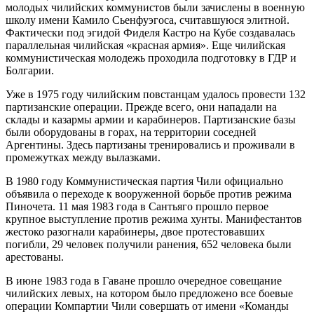
молодых чилийских коммунистов были зачислены в военную
школу имени Камило Сьенфуэгоса, считавшуюся элитной.
Фактически под эгидой Фиделя Кастро на Кубе создавалась
параллельная чилийская «красная армия». Еще чилийская
коммунистическая молодежь проходила подготовку в ГДР и
Болгарии.
Уже в 1975 году чилийским повстанцам удалось провести 132
партизанские операции. Прежде всего, они нападали на
склады и казармы армии и карабинеров. Партизанские базы
были оборудованы в горах, на территории соседней
Аргентины. Здесь партизаны тренировались и проживали в
промежутках между вылазками.
В 1980 году Коммунистическая партия Чили официально
объявила о переходе к вооруженной борьбе против режима
Пиночета. 11 мая 1983 года в Сантьяго прошло первое
крупное выступление против режима хунты. Манифестантов
жестоко разогнали карабинеры, двое протестовавших
погибли, 29 человек получили ранения, 652 человека были
арестованы.
В июне 1983 года в Гаване прошло очередное совещание
чилийских левых, на котором было предложено все боевые
операции Компартии Чили совершать от имени «Команды