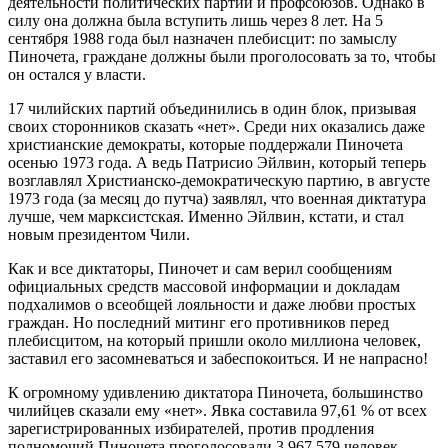
деятельности политических партий и профсоюзов. Однако в
силу она должна была вступить лишь через 8 лет. На 5
сентября 1988 года был назначен плебисцит: по замыслу
Пиночета, граждане должны были проголосовать за то, чтобы
он остался у власти.
17 чилийских партий объединились в один блок, призывая
своих сторонников сказать «нет». Среди них оказались даже
христианские демократы, которые поддержали Пиночета
осенью 1973 года. А ведь Патрисио Эйлвин, который теперь
возглавлял Христианско-демократическую партию, в августе
1973 года (за месяц до путча) заявлял, что военная диктатура
лучше, чем марксистская. Именно Эйлвин, кстати, и стал
новым президентом Чили.
Как и все диктаторы, Пиночет и сам верил сообщениям
официальных средств массовой информации и докладам
подхалимов о всеобщей лояльности и даже любви простых
граждан. Но последний митинг его противников перед
плебисцитом, на который пришли около миллиона человек,
заставил его засомневаться и забеспокоиться. И не напрасно!
К огромному удивлению диктатора Пиночета, большинство
чилийцев сказали ему «нет». Явка составила 97,61 % от всех
зарегистрированных избирателей, против продления
полномочий Пиночета проголосовали 3 967 579 человек