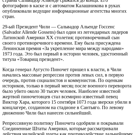
страны Сальвадор Альенде сражался до конца. Его
фотографию в каске и с автоматом Калашникова в руках
опубликовали ведущие информационные агентства многих
стран.
29-ый Президент Чили — Сальвадор Альенде Госсенс
(Salvador Allende Gossens) был один из легендарных лидеров
Латинской Америки XX столетия; противоречивый сын
своего противоречивого времени. Ему была присуждена
Ленинская премия «За укрепление мира между народами»
1973 года. Это был первый в истории человек, удостоенный
титула «Товарищ президент».
Когда генерал Аугусто Пиночет пришел к власти, в Чили
начались массовые репрессии против левых сил, в первую
очередь, против социалистов и коммунистов. По оценкам
историков, только в первый месяц после военного переворота
было убито около 30 тысяч человек. Наиболее известной
жертвой пиночетовцев стал всемирно известный певец
Виктор Хара, которого 15 сентября 1073 года зверски убили в
концлагере, созданном на стадионе в Сантьяго. По левому
движению Чили был нанесен сильнейший.
Репрессивную политику Пиночета одобряли и покрывали
Соединенные Штаты Америки, которые рассматривали
действия чилийской хунты как противодействие дальнейшему