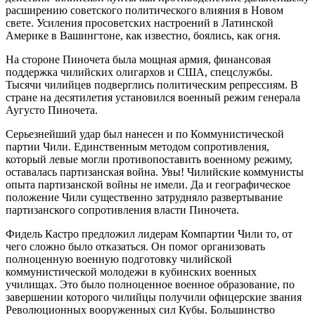
расширению советского политического влияния в Новом
свете. Усиления просоветских настроений в Латинской
Америке в Вашингтоне, как известно, боялись, как огня.
На стороне Пиночета была мощная армия, финансовая
поддержка чилийских олигархов и США, спецслужбы.
Тысячи чилийцев подверглись политическим репрессиям. В
стране на десятилетия установился военный режим генерала
Аугусто Пиночета.
Серьезнейший удар был нанесен и по Коммунистической
партии Чили. Единственным методом сопротивления,
который левые могли противопоставить военному режиму,
оставалась партизанская война. Увы! Чилийские коммунисты
опыта партизанской войны не имели. Да и географическое
положение Чили существенно затрудняло развертывание
партизанского сопротивления власти Пиночета.
Фидель Кастро предложил лидерам Компартии Чили то, от
чего сложно было отказаться. Он помог организовать
полноценную военную подготовку чилийской
коммунистической молодежи в кубинских военных
училищах. Это было полноценное военное образование, по
завершении которого чилийцы получили офицерские звания
Революционных вооруженных сил Кубы. Большинство