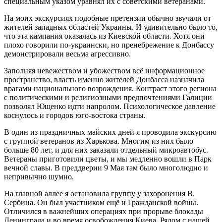
специальным указом уравнял их с советскими ветеранами.
На моих экскурсиях подобные претензии обычно звучали от
жителей западных областей Украины. И удивительно было то,
что эта кампания оказалась из Киевской области. Хотя они
плохо говорили по-украински, но пренебрежение к Донбассу
демонстрировали весьма агрессивно.
Заполняя невежеством и убожеством всё информационное
пространство, власть именно жителей Донбасса назначила
врагами национального возрождения. Контраст этого региона
с политическими и религиозными предпочтениями Галиции
позволял Ющенко идти напролом. Психологическое давление
коснулось и городов юго-востока страны.
В один из праздничных майских дней я проводила экскурсию
с группой ветеранов из Харькова. Многим из них было
больше 80 лет, и для них заказали отдельный микроавтобус.
Ветераны приготовили цветы, и мы медленно вошли в Парк
вечной славы. В преддверии 9 Мая там было многолюдно и
непривычно шумно.
На главной аллее я остановила группу у захоронения В.
Сербина. Он был участником ещё и Гражданской войны.
Отличился в важнейших операциях при прорыве блокады
Ленинграда и во время освобождения Киева. Рядом с нашей