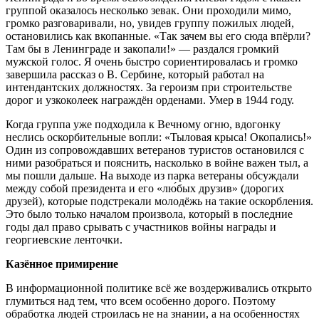
группой оказалось несколько зевак. Они проходили мимо,
громко разговаривали, но, увидев группу пожилых людей,
остановились как вкопанные. «Так зачем вы его сюда впёрли?
Там бы в Ленинграде и закопали!» — раздался громкий
мужской голос. Я очень быстро сориентировалась и громко
завершила рассказ о В. Сербине, который работал на
интендантских должностях. За героизм при строительстве
дорог и узкоколеек награждён орденами. Умер в 1944 году.
Когда группа уже подходила к Вечному огню, вдогонку
неслись оскорбительные вопли: «Тыловая крыса! Окопались!»
Один из сопровождавших ветеранов туристов остановился с
ними разобраться и пояснить, насколько в войне важен тыл, а
мы пошли дальше. На выходе из парка ветераны обсуждали
между собой президента и его «лю́бых друзив» (дорогих
друзей), которые подстрекали молодёжь на такие оскорбления.
Это было только началом произвола, который в последние
годы дал право срывать с участников войны награды и
георгиевские ленточки.
Казённое примирение
В информационной политике всё же воздерживались открыто
глумиться над тем, что всем особенно дорого. Поэтому
обработка людей строилась не на знании, а на особенностях