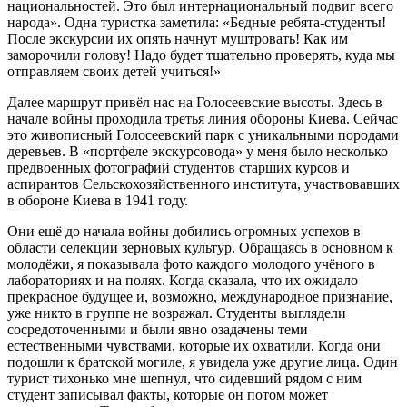
национальностей. Это был интернациональный подвиг всего
народа». Одна туристка заметила: «Бедные ребята-студенты!
После экскурсии их опять начнут муштровать! Как им
заморочили голову! Надо будет тщательно проверять, куда мы
отправляем своих детей учиться!»
Далее маршрут привёл нас на Голосеевские высоты. Здесь в
начале войны проходила третья линия обороны Киева. Сейчас
это живописный Голосеевский парк с уникальными породами
деревьев. В «портфеле экскурсовода» у меня было несколько
предвоенных фотографий студентов старших курсов и
аспирантов Сельскохозяйственного института, участвовавших
в обороне Киева в 1941 году.
Они ещё до начала войны добились огромных успехов в
области селекции зерновых культур. Обращаясь в основном к
молодёжи, я показывала фото каждого молодого учёного в
лабораториях и на полях. Когда сказала, что их ожидало
прекрасное будущее и, возможно, международное признание,
уже никто в группе не возражал. Студенты выглядели
сосредоточенными и были явно озадачены теми
естественными чувствами, которые их охватили. Когда они
подошли к братской могиле, я увидела уже другие лица. Один
турист тихонько мне шепнул, что сидевший рядом с ним
студент записывал факты, которые он потом может