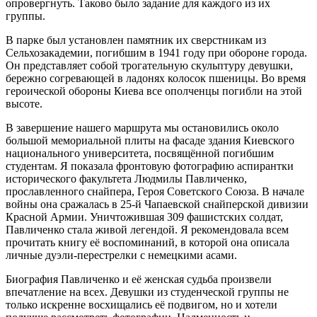
опровергнуть. Таково было задание для каждого из их
группы.
В парке был установлен памятник их сверстникам из
Сельхозакадемии, погибшим в 1941 году при обороне города.
Он представляет собой трогательную скульптуру девушки,
бережно согревающей в ладонях колосок пшеницы. Во время
героической обороны Киева все ополченцы погибли на этой
высоте.
В завершение нашего маршрута мы остановились около
большой мемориальной плиты на фасаде здания Киевского
национального университета, посвящённой погибшим
студентам. Я показала фронтовую фотографию аспирантки
исторического факультета Людмилы Павличенко,
прославленного снайпера, Героя Советского Союза. В начале
войны она сражалась в 25-й Чапаевской снайперской дивизии
Красной Армии. Уничтожившая 309 фашистских солдат,
Павличенко стала живой легендой. Я рекомендовала всем
прочитать книгу её воспоминаний, в которой она описала
личные дуэли-перестрелки с немецкими асами.
Биография Павличенко и её женская судьба произвели
впечатление на всех. Девушки из студенческой группы не
только искренне восхищались её подвигом, но и хотели