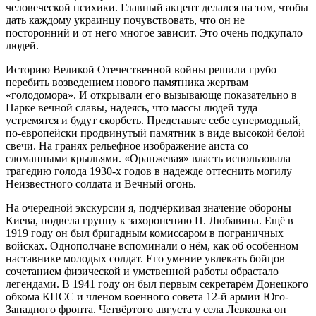
человеческой психики. Главный акцент делался на том, чтобы
дать каждому украинцу почувствовать, что он не
посторонний и от него многое зависит. Это очень подкупало
людей.
Историю Великой Отечественной войны решили грубо
перебить возведением нового памятника жертвам
«голодомора». И открывали его вызывающе показательно в
Парке вечной славы, надеясь, что массы людей туда
устремятся и будут скорбеть. Представьте себе супермодный,
по-европейски продвинутый памятник в виде высокой белой
свечи. На гранях рельефное изображение аиста со
сломанными крыльями. «Оранжевая» власть использовала
трагедию голода 1930-х годов в надежде оттеснить могилу
Неизвестного солдата и Вечный огонь.
На очередной экскурсии я, подчёркивая значение обороны
Киева, подвела группу к захоронению П. Любавина. Ещё в
1919 году он был бригадным комиссаром в пограничных
войсках. Однополчане вспоминали о нём, как об особенном
наставнике молодых солдат. Его умение увлекать бойцов
сочетанием физической и умственной работы обрастало
легендами. В 1941 году он был первым секретарём Донецкого
обкома КПСС и членом военного совета 12-й армии Юго-
Западного фронта. Четвёртого августа у села Левковка он