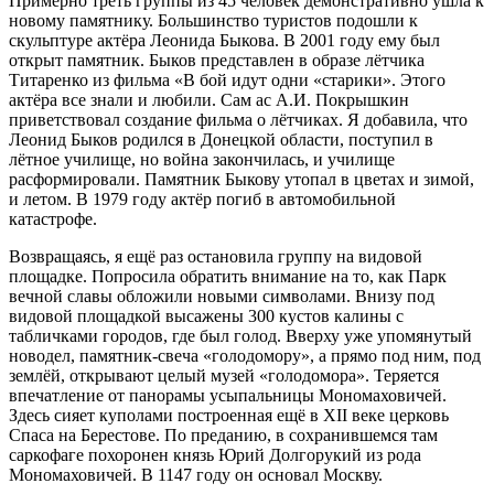
Примерно треть группы из 45 человек демонстративно ушла к
новому памятнику. Большинство туристов подошли к
скульптуре актёра Леонида Быкова. В 2001 году ему был
открыт памятник. Быков представлен в образе лётчика
Титаренко из фильма «В бой идут одни «старики». Этого
актёра все знали и любили. Сам ас А.И. Покрышкин
приветствовал создание фильма о лётчиках. Я добавила, что
Леонид Быков родился в Донецкой области, поступил в
лётное училище, но война закончилась, и училище
расформировали. Памятник Быкову утопал в цветах и зимой,
и летом. В 1979 году актёр погиб в автомобильной
катастрофе.
Возвращаясь, я ещё раз остановила группу на видовой
площадке. Попросила обратить внимание на то, как Парк
вечной славы обложили новыми символами. Внизу под
видовой площадкой высажены 300 кустов калины с
табличками городов, где был голод. Вверху уже упомянутый
новодел, памятник-свеча «голодомору», а прямо под ним, под
землёй, открывают целый музей «голодомора». Теряется
впечатление от панорамы усыпальницы Мономаховичей.
Здесь сияет куполами построенная ещё в XII веке церковь
Спаса на Берестове. По преданию, в сохранившемся там
саркофаге похоронен князь Юрий Долгорукий из рода
Мономаховичей. В 1147 году он основал Москву.