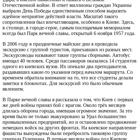
Отечественной войне. В ответ миллионы граждан Украины
выбрали День Победы единственным способом выразить
идейное неприятие действий власти. Масштаб такого
сопротивления был впечатляющим, особенно в Киеве. Здесь,
в столице, в городе-герое, самым посещаемым мемориалом
всегда был Парк вечной славы, открытый 6 ноября 1957 года.
В 2006 году в праздничные майские дни я проводила
экскурсию с группой туристов, приехавших из разных мест.
Экскурсоводы называют такие группы сборными. Автобус
вмещал 40 человек. Среди пассажиров оказались 14 студентов
одного из киевских вузов. Их опекали два преподавателя,
раздававших какие-то указания перед началом маршрута. Со
временем обратила внимание на то, что все студенты делали
заметки в блокнотах. Для экскурсий это было обычным
явлением.
В Парке вечной славы я рассказала о том, что Киев с первых
же дней войны принял бой с врагом. Около трёх месяцев
длилась оборона города, имевшая огромное значение. За это
время было не только эвакуировано за Урал большинство
промышленных предприятий, но и остановлено продвижение
немецких войск на других фронтах. На киевское направление
фашисты вынуждены были перебросить танковую группу
генерала Гудериана. В первые месяцы войны под Киевом