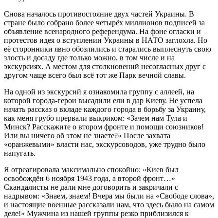
Снова началось противостояние двух частей Украины. В
стране было собрано более четырёх миллионов подписей за
объявление всенародного референдума. На фоне огласки и
протестов идея о вступлении Украины в НАТО заглохла. Но
её сторонники явно обозлились и старались выплеснуть свою
злость и досаду где только можно, в том числе и на
экскурсиях. А местом для столкновений несогласных друг с
другом чаще всего был всё тот же Парк вечной славы.
На одной из экскурсий я ознакомила группу с аллеей, на
которой города-герои высадили ели в дар Киеву. Не успела
начать рассказ о вкладе каждого города в борьбу за Украину,
как меня грубо прервали выкриком: «Зачем нам Тула и
Минск? Расскажите о втором фронте и помощи союзников!
Или вы ничего об этом не знаете?» После захвата
«оранжевыми» власти нас, экскурсоводов, уже трудно было
напугать.
Я отреагировала максимально спокойно: «Киев был
освобождён 6 ноября 1943 года, а второй фронт…»
Скандалисты не дали мне договорить и закричали с
надрывом: «Знаем, знаем! Вчера мы были на «Свободе слова»,
и настоящие военные рассказали нам, что здесь было на самом
деле!» Мужчина из нашей группы резко приблизился к