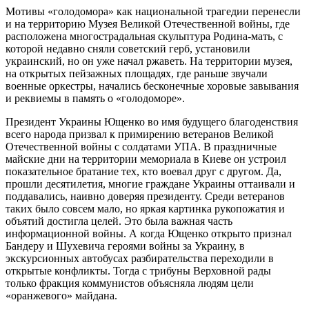
Мотивы «голодомора» как национальной трагедии перенесли
и на территорию Музея Великой Отечественной войны, где
расположена многострадальная скульптура Родина-мать, с
которой недавно сняли советский герб, установили
украинский, но он уже начал ржаветь. На территории музея,
на открытых пейзажных площадях, где раньше звучали
военные оркестры, начались бесконечные хоровые завывания
и реквиемы в память о «голодоморе».
Президент Украины Ющенко во имя будущего благоденствия
всего народа призвал к примирению ветеранов Великой
Отечественной войны с солдатами УПА. В праздничные
майские дни на территории мемориала в Киеве он устроил
показательное братание тех, кто воевал друг с другом. Да,
прошли десятилетия, многие граждане Украины оттаивали и
поддавались, наивно доверяя президенту. Среди ветеранов
таких было совсем мало, но яркая картинка рукопожатия и
объятий достигла целей. Это была важная часть
информационной войны. А когда Ющенко открыто признал
Бандеру и Шухевича героями войны за Украину, в
экскурсионных автобусах разбирательства переходили в
открытые конфликты. Тогда с трибуны Верховной рады
только фракция коммунистов объясняла людям цели
«оранжевого» майдана.