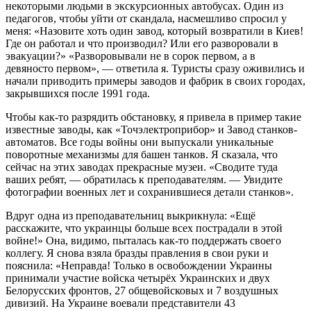
некоторыми людьми в экскурсионных автобусах. Один из
педагогов, чтобы уйти от скандала, насмешливо спросил у
меня: «Назовите хоть один завод, который возвратили в Киев!
Где он работал и что производил? Или его разворовали в
эвакуации?» «Разворовывали не в сорок первом, а в
девяносто первом», — ответила я. Туристы сразу оживились и
начали приводить примеры заводов и фабрик в своих городах,
закрывшихся после 1991 года.
Чтобы как-то разрядить обстановку, я привела в пример такие
известные заводы, как «Точэлектроприбор» и Завод станков-
автоматов. Все годы войны они выпускали уникальные
поворотные механизмы для башен танков. Я сказала, что
сейчас на этих заводах прекрасные музеи. «Сводите туда
ваших ребят, — обратилась к преподавателям. — Увидите
фотографии военных лет и сохранившиеся детали станков».
Вдруг одна из преподавательниц выкрикнула: «Ещё
расскажите, что украинцы больше всех пострадали в этой
войне!» Она, видимо, пыталась как-то поддержать своего
коллегу. Я снова взяла бразды правления в свои руки и
пояснила: «Неправда! Только в освобождении Украины
принимали участие войска четырёх Украинских и двух
Белорусских фронтов, 27 общевойсковых и 7 воздушных
дивизий. На Украине воевали представители 43