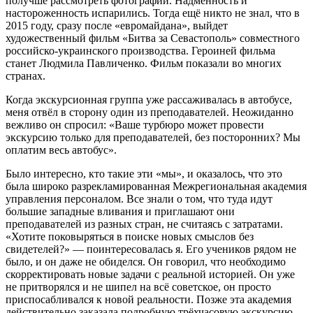
получше рассмотреть фотографии. Надменность и
настороженность испарились. Тогда ещё никто не знал, что в
2015 году, сразу после «евромайдана», выйдет
художественный фильм «Битва за Севастополь» совместного
российско-украинского производства. Героиней фильма
станет Людмила Павличенко. Фильм показали во многих
странах.
Когда экскурсионная группа уже рассаживалась в автобусе,
меня отвёл в сторону один из преподавателей. Неожиданно
вежливо он спросил: «Ваше турбюро может провести
экскурсию только для преподавателей, без посторонних? Мы
оплатим весь автобус».
Было интересно, кто такие эти «мы», и оказалось, что это
была широко разрекламированная Межрегиональная академия
управления персоналом. Все знали о том, что туда идут
большие западные вливания и приглашают они
преподавателей из разных стран, не считаясь с затратами.
«Хотите поковыряться в поиске новых смыслов без
свидетелей?» — поинтересовалась я. Его учеников рядом не
было, и он даже не обиделся. Он говорил, что необходимо
скорректировать новые задачи с реальной историей. Он уже
не притворялся и не шипел на всё советское, он просто
приспосабливался к новой реальности. Позже эта академия
действительно заказала подробную трёхчасовую экскурсию,