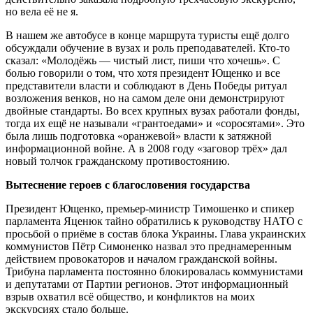
но вела её не я.
В нашем же автобусе в конце маршрута туристы ещё долго
обсуждали обучение в вузах и роль преподавателей. Кто-то
сказал: «Молодёжь — чистый лист, пиши что хочешь». С
болью говорили о том, что хотя президент Ющенко и все
представители власти и соблюдают в День Победы ритуал
возложения венков, но на самом деле они демонстрируют
двойные стандарты. Во всех крупных вузах работали фонды,
тогда их ещё не называли «грантоедами» и «соросятами». Это
была лишь подготовка «оранжевой» власти к затяжной
информационной войне. А в 2008 году «заговор трёх» дал
новый толчок гражданскому противостоянию.
Вытеснение героев с благословения государства
Президент Ющенко, премьер-министр Тимошенко и спикер
парламента Яценюк тайно обратились к руководству НАТО с
просьбой о приёме в состав блока Украины. Глава украинских
коммунистов Пётр Симоненко назвал это преднамеренным
действием провокаторов и началом гражданской войны.
Трибуна парламента постоянно блокировалась коммунистами
и депутатами от Партии регионов. Этот информационный
взрыв охватил всё общество, и конфликтов на моих
экскурсиях стало больше.