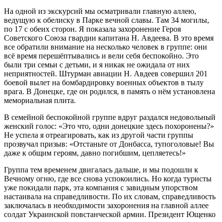
На одной из экскурсий мы осматривали главную аллею,
ведущую к обелиску в Парке вечной славы. Там 34 могилы,
по 17 с обеих сторон. Я показала захоронение Героя
Советского Союза гвардии капитана Н. Авдеева. В это время
все обратили внимание на несколько человек в группе: они
всё время перешёптывались и вели себя беспокойно. Это
были три семьи с детьми, и я никак не ожидала от них
неприятностей. Штурман авиации Н. Авдеев совершил 201
боевой вылет на бомбардировку военных объектов в тылу
врага. В Донецке, где он родился, в память о нём установлена
мемориальная плита.
В семейной беспокойной группе вдруг раздался недовольный
женский голос: «Это что, одни донецкие здесь похоронены?»
Не успела я отреагировать, как из другой части группы
прозвучал призыв: «Отстаньте от Донбасса, тупоголовые! Вы
даже к общим героям, давно погибшим, цепляетесь!»
Группа тем временем двигалась дальше, и мы подошли к
Вечному огню, где все снова успокоились. Но когда туристы
уже покидали парк, эта компания с завидным упорством
настаивала на справедливости. По их словам, справедливость
заключалась в необходимости захоронения на главной аллее
солдат Украинской повстанческой армии. Президент Ющенко