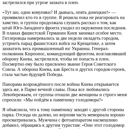
застрелился при угрозе захвата в плен.
«Тут шо, одни комуняки? И дывысь, опять донецкие!» —
промямлил кто-то в группе. Я решила пока не реагировать на
хамство, и группа продолжала слушать рассказ о том, как
штаб Юго-Западного фронта уходил из окружения последним.
В планах фашистской Германии Киев занимал особое место.
Гитлеровцы намеревались за две недели овладеть городом,
устроить парад фашистских войск на Крещатике, а затем
захватить весь промышленный юг Украины. Генерал-
полковник Кирпонос, командующий фронтом, возглавлявший
оборону Киева, застрелился, чтобы не попасть в плен.
Посмертно ему было присвоено звание Героя Советского
Союза. А оборона Киева, как Бреста и других городов-героев,
стала частью будущей Победы.
Панорама возрождённого после войны Киева открывается
здесь же, в Парке вечной славы. Пока все любовались
Левобережьем, от группы отошли две женщины и строго меня
спросили: «Мы пойдём к памятнику голодомора?»
Я объяснила, что к тому памятнику заходят с другой стороны
парка. Отсюда он далеко, но верхняя часть мемориала хорошо
просматривалась. Мужчина с фотоаппаратом насмешливо
добавил, обращаясь к другим туристам: «Они этот голодомор