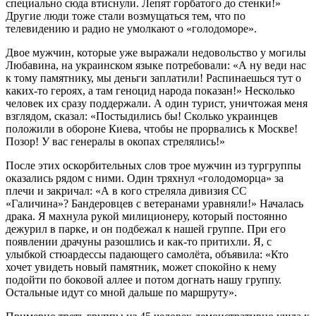
специально сюда втиснули. Лепят горбатого до стенки!»
Другие люди тоже стали возмущаться тем, что по
телевидению и радио не умолкают о «голодоморе».
Двое мужчин, которые уже выражали недовольство у могилы
Любавина, на украинском языке потребовали: «А ну веди нас
к тому памятнику, мы деньги заплатили! Распинаешься тут о
каких-то героях, а там геноцид народа показан!» Несколько
человек их сразу поддержали. А один турист, уничтожая меня
взглядом, сказал: «Постыдились бы! Сколько украинцев
положили в обороне Киева, чтобы не прорвались к Москве!
Позор! У вас генералы в окопах стрелялись!»
После этих оскорбительных слов трое мужчин из тургруппы
оказались рядом с ними. Один тряхнул «голодоморца» за
плечи и закричал: «А в кого стреляла дивизия СС
«Галичина»? Бандеровцев с ветеранами уравняли!» Началась
драка. Я махнула рукой милиционеру, который постоянно
дежурил в парке, и он подбежал к нашей группе. При его
появлении драчуны разошлись и как-то притихли. Я, с
улыбкой стюардессы падающего самолёта, объявила: «Кто
хочет увидеть новый памятник, может спокойно к нему
подойти по боковой аллее и потом догнать нашу группу.
Остальные идут со мной дальше по маршруту».