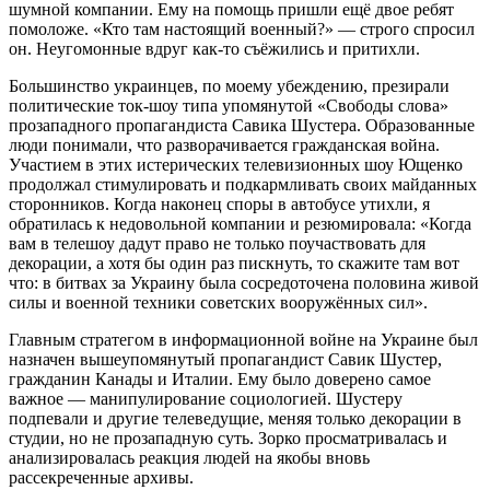
шумной компании. Ему на помощь пришли ещё двое ребят
помоложе. «Кто там настоящий военный?» — строго спросил
он. Неугомонные вдруг как-то съёжились и притихли.
Большинство украинцев, по моему убеждению, презирали
политические ток-шоу типа упомянутой «Свободы слова»
прозападного пропагандиста Савика Шустера. Образованные
люди понимали, что разворачивается гражданская война.
Участием в этих истерических телевизионных шоу Ющенко
продолжал стимулировать и подкармливать своих майданных
сторонников. Когда наконец споры в автобусе утихли, я
обратилась к недовольной компании и резюмировала: «Когда
вам в телешоу дадут право не только поучаствовать для
декорации, а хотя бы один раз пискнуть, то скажите там вот
что: в битвах за Украину была сосредоточена половина живой
силы и военной техники советских вооружённых сил».
Главным стратегом в информационной войне на Украине был
назначен вышеупомянутый пропагандист Савик Шустер,
гражданин Канады и Италии. Ему было доверено самое
важное — манипулирование социологией. Шустеру
подпевали и другие телеведущие, меняя только декорации в
студии, но не прозападную суть. Зорко просматривалась и
анализировалась реакция людей на якобы вновь
рассекреченные архивы.