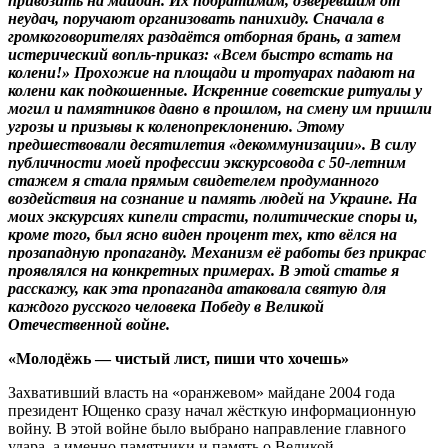
привозить на майдан. Их побратимам, озверевшим от
неудач, поручают организовать панихиду. Сначала в
громкоговорителях раздаётся отборная брань, а затем
истерический вопль-приказ: «Всем быстро встать на
колени!» Прохожие на площади и тротуарах падают на
колени как подкошенные. Искренние советские ритуалы у
могил и памятников давно в прошлом, на смену им пришли
угрозы и призывы к коленопреклонению. Этому
предшествовали десятилетия «декоммунизации». В силу
публичности моей профессии экскурсовода с 50-летним
стажем я стала прямым свидетелем продуманного
воздействия на сознание и память людей на Украине. На
моих экскурсиях кипели страсти, политические споры и,
кроме того, был ясно виден процент тех, кто вёлся на
прозападную пропаганду. Механизм её работы без прикрас
проявлялся на конкретных примерах. В этой статье я
расскажу, как эта пропаганда атаковала святую для
каждого русского человека Победу в Великой
Отечественной войне.
«Молодёжь — чистый лист, пиши что хочешь»
Захвативший власть на «оранжевом» майдане 2004 года
президент Ющенко сразу начал жёсткую информационную
войну. В этой войне было выбрано направление главного
удара, а именно памятники и память о Великой