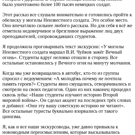
было уничтожено более 100 тысяч немецких солдат.
Этот рассказ все слушали внимательно и готовились пройти к
обелиску у могилы Неизвестного солдата. Это особое место.
Оно впечатляло сильнее любого рассказа. Но для себя я всё же
отметила недоверчивое и брезгливое выражение лиц двух
преподавателей, сопровождавших студентов.
Я продолжила проговаривать текст экскурсии: «У могилы
Неизвестного солдата маршал В.И. Чуйков зажёг Вечный
огонь». Студенты вдруг неловко отошли в сторону. Все
остальные остановились у Вечного огня на минуту молчания.
Когда мы уже возвращались в автобус, кто-то из группы
спросил с недоумением: «А молодёжь почему не почтила
память героев?» Студенты явно смущались, отворачивались и
смотрели на своих педагогов. Один из них наконец процедил
сквозь зубы: «Наши студенты изучают историю Второй
мировой войны». Он сделал акцент на последних трёх словах
и добавил: «Они эту вашу советскую историю не читают».
Все остальные туристы буквально взорвались от такого
цинизма.
Я, как и все наши экскурсоводы, уже давно привыкла к
новомодным переосмыслениям, которые высказывались