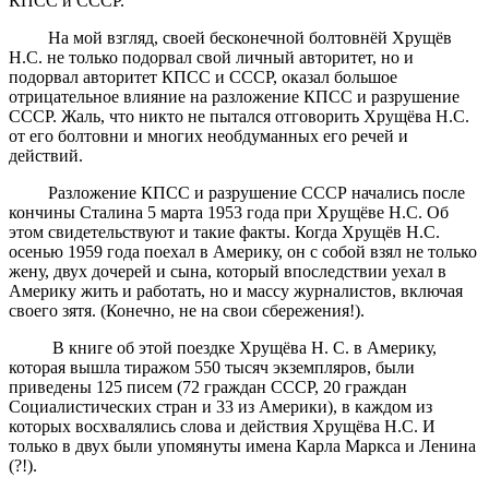
КПСС и СССР.
На мой взгляд, своей бесконечной болтовнёй Хрущёв
Н.С. не только подорвал свой личный авторитет, но и
подорвал авторитет КПСС и СССР, оказал большое
отрицательное влияние на разложение КПСС и разрушение
СССР. Жаль, что никто не пытался отговорить Хрущёва Н.С.
от его болтовни и многих необдуманных его речей и
действий.
Разложение КПСС и разрушение СССР начались после
кончины Сталина 5 марта 1953 года при Хрущёве Н.С. Об
этом свидетельствуют и такие факты. Когда Хрущёв Н.С.
осенью 1959 года поехал в Америку, он с собой взял не только
жену, двух дочерей и сына, который впоследствии уехал в
Америку жить и работать, но и массу журналистов, включая
своего зятя. (Конечно, не на свои сбережения!).
В книге об этой поездке Хрущёва Н. С. в Америку,
которая вышла тиражом 550 тысяч экземпляров, были
приведены 125 писем (72 граждан СССР, 20 граждан
Социалистических стран и 33 из Америки), в каждом из
которых восхвалялись слова и действия Хрущёва Н.С. И
только в двух были упомянуты имена Карла Маркса и Ленина
(?!).