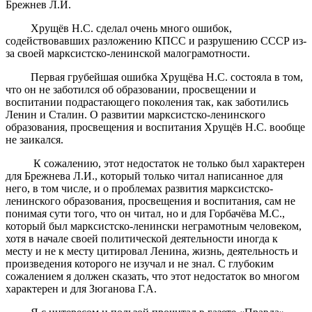
Брежнев Л.И.
Хрущёв Н.С. сделал очень много ошибок,
содействовавших разложению КПСС и разрушению СССР из-
за своей марксистско-ленинской малограмотности.
Первая грубейшая ошибка Хрущёва Н.С. состояла в том,
что он не заботился об образовании, просвещении и
воспитании подрастающего поколения так, как заботились
Ленин и Сталин. О развитии марксистско-ленинского
образования, просвещения и воспитания Хрущёв Н.С. вообще
не заикался.
К сожалению, этот недостаток не только был характерен
для Брежнева Л.И., который только читал написанное для
него, в том числе, и о проблемах развития марксистско-
ленинского образования, просвещения и воспитания, сам не
понимая сути того, что он читал, но и для Горбачёва М.С.,
который был марксистско-ленински неграмотным человеком,
хотя в начале своей политической деятельности иногда к
месту и не к месту цитировал Ленина, жизнь, деятельность и
произведения которого не изучал и не знал. С глубоким
сожалением я должен сказать, что этот недостаток во многом
характерен и для Зюганова Г.А.