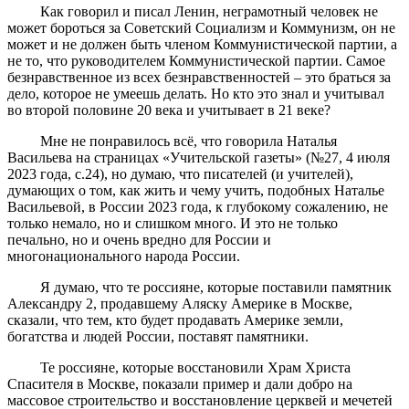
Как говорил и писал Ленин, неграмотный человек не
может бороться за Советский Социализм и Коммунизм, он не
может и не должен быть членом Коммунистической партии, а
не то, что руководителем Коммунистической партии. Самое
безнравственное из всех безнравственностей – это браться за
дело, которое не умеешь делать. Но кто это знал и учитывал
во второй половине 20 века и учитывает в 21 веке?
Мне не понравилось всё, что говорила Наталья
Васильева на страницах «Учительской газеты» (№27, 4 июля
2023 года, с.24), но думаю, что писателей (и учителей),
думающих о том, как жить и чему учить, подобных Наталье
Васильевой, в России 2023 года, к глубокому сожалению, не
только немало, но и слишком много. И это не только
печально, но и очень вредно для России и
многонационального народа России.
Я думаю, что те россияне, которые поставили памятник
Александру 2, продавшему Аляску Америке в Москве,
сказали, что тем, кто будет продавать Америке земли,
богатства и людей России, поставят памятники.
Те россияне, которые восстановили Храм Христа
Спасителя в Москве, показали пример и дали добро на
массовое строительство и восстановление церквей и мечетей