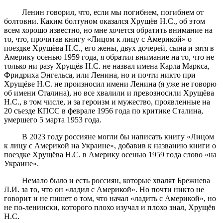
Ленин говорил, что, если мы погибнем, погибнем от
болтовни. Каким болтуном оказался Хрущёв Н.С., об этом
всем хорошо известно, но мне хочется обратить внимание на
то, что, прочитав книгу «Лицом к лицу с Америкой» о
поездке Хрущёва Н.С., его жены, двух дочерей, сына и зятя в
Америку осенью 1959 года, я обратил внимание на то, что не
только ни разу Хрущёв Н.С. не назвал имена Карла Маркса,
Фридриха Энгельса, или Ленина, но и почти никто при
Хрущёве Н.С. не произносил имени Ленина (я уже не говорю
об имени Сталина), но все хвалили и превозносили Хрущёва
Н.С., в том числе, и за героизм и мужество, проявленные на
20 съезде КПСС в феврале 1956 года по критике Сталина,
умершего 5 марта 1953 года.
В 2023 году россияне могли бы написать книгу «Лицом
к лицу с Америкой на Украине», добавив к названию книги о
поездке Хрущёва Н.С. в Америку осенью 1959 года слово «на
Украине».
Немало было и есть россиян, которые хвалят Брежнева
Л.И. за то, что он «ладил с Америкой». Но почти никто не
говорит и не пишет о том, что начал «ладить с Америкой», но
не по-ленински, которого плохо изучал и плохо знал, Хрущёв
Н.С.