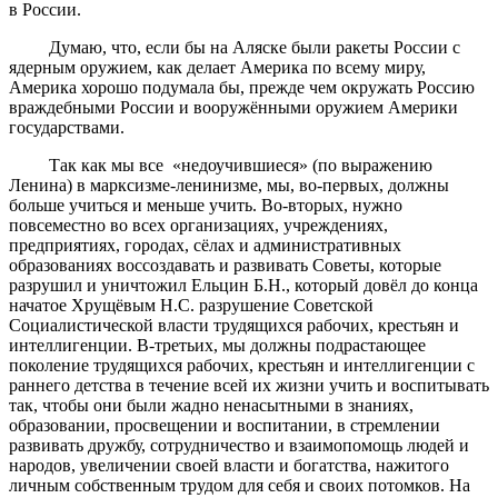
в России.
Думаю, что, если бы на Аляске были ракеты России с
ядерным оружием, как делает Америка по всему миру,
Америка хорошо подумала бы, прежде чем окружать Россию
враждебными России и вооружёнными оружием Америки
государствами.
Так как мы все «недоучившиеся» (по выражению
Ленина) в марксизме-ленинизме, мы, во-первых, должны
больше учиться и меньше учить. Во-вторых, нужно
повсеместно во всех организациях, учреждениях,
предприятиях, городах, сёлах и административных
образованиях воссоздавать и развивать Советы, которые
разрушил и уничтожил Ельцин Б.Н., который довёл до конца
начатое Хрущёвым Н.С. разрушение Советской
Социалистической власти трудящихся рабочих, крестьян и
интеллигенции. В-третьих, мы должны подрастающее
поколение трудящихся рабочих, крестьян и интеллигенции с
раннего детства в течение всей их жизни учить и воспитывать
так, чтобы они были жадно ненасытными в знаниях,
образовании, просвещении и воспитании, в стремлении
развивать дружбу, сотрудничество и взаимопомощь людей и
народов, увеличении своей власти и богатства, нажитого
личным собственным трудом для себя и своих потомков. На