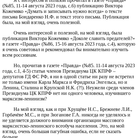
Я с интересом и пользой прочитал в газете «Правда»
(№85, 11-14 августа 2023 года, с.6) публикацию Виктора
Кожемяко «Думать и записывать нужно всегда» о тексте
письма Бондаренко Н.Ф. и текст этого письма. Публикация
была, на мой взгляд, очень полезной.
Очень интересной и полезной, на мой взгляд, была
публикация Виктора Кожемяко «Доколе славить предателей?»
в газете «Правда» (№86, 15-16 августа 2023 года, с.4), которую
я очень советовал и рекомендовал бы внимательно изучить
всем россиянам.
Но, прочитав в газете «Правда» (№85. 11-14 августа 2023
года, с.1, 4-5) статьи членов Президиума ЦК КПРФ –
депутатов ГД ФС РФ, я ни в одной статье ни разу не встретил
не только имени Карла Маркса и Фридриха Энгельса, но и
Ленина, Сталина и Крупской Н.К. (?!). Неужели среди членов
Президиума ЦК КПРФ нет ни одного человека, изучившего
марксизм-ленинизм?
На мой взгляд, как и при Хрущёве Н.С., Брежневе Л.И.,
Горбачёве М.С., и при Зюганове Г.А. никогда не уделялось и
не уделяется должного внимания организации массового
марксистско-ленинского всеобуча населения. Это, на мой
взгляд, очень большая пагубная ошибка, если не сказать
больше.