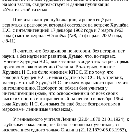
на мой взгляд, свидетельствует и данная публикация
«Учительской газеты».
Прочитав данную публикацию, я решил ещё раз
вернуться к разговору, который состоялся на встрече Хрущёва
Н.С. с интеллигенцией 17 декабря 1962 года и 7 марта 1963
года ( смотри журнал «Огонёк» (№8, 25 февраля 2002 года,
с.8-11).
Я считаю, что без архивов не истории, без истории нет
науки, а без науки нет развития. Думаю, что, во-первых,
мнение Хрущёва Н.С., высказанное в ходе этих встреч, прямо
противоположно мнению Сталина. Во-вторых, мнение
Хрущёва Н.С. не было мнением КПСС. И по тому, что
говорил Хрущёв Н.С., нельзя судить о КПСС. И, в-третьих,
малограмотный Хрущёв Н.С. не имел морального права учить
интеллигенцию. Наоборот, он обязан был учиться у
интеллигенции (жаль, что освобождённый от всех своих
высоких постов и отправленный на пенсию в октябре 1964
года Хрущёв Н.С. был заменён ещё более безграмотным в
марксизме- ленинизме человеком).
У гениального учителя Ленина (22.04.1870-21.01,1924), к
глубокому сожалению, не было гениальных учеников, за
исключением одного только Сталина (21.12.1879-05.03.1953),