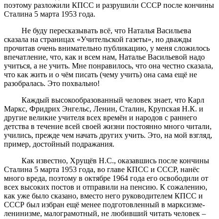
поэтому разложили КПСС и разрушили СССР после кончины
Сталина 5 марта 1953 года.
Не буду пересказывать всё, что Наталья Васильева
сказала на страницах «Учительской газеты», но дважды
прочитав очень внимательно публикацию, у меня сложилось
впечатление, что, как и всем нам, Наталье Васильевой надо
учиться, а не учить. Мне понравилось, что она честно сказала,
что как жить и о чём писать (чему учить) она сама ещё не
разобралась. Это похвально!
Каждый высокообразованный человек знает, что Карл
Маркс, Фридрих Энгельс, Ленин, Сталин, Крупская Н.К. и
другие великие учителя всех времён и народов с раннего
детства в течение всей своей жизни постоянно много читали,
учились, прежде чем начать других учить. Это, на мой взгляд,
пример, достойный подражания.
Как известно, Хрущёв Н.С., оказавшись после кончины
Сталина 5 марта 1953 года, во главе КПСС и СССР, нанёс
много вреда, поэтому в октябре 1964 года его освободили от
всех высоких постов и отправили на пенсию. К сожалению,
как уже было сказано, вместо него руководителем КПСС и
СССР был избран ещё менее подготовленный в марксизме-
ленинизме, малограмотный, не любивший читать человек –