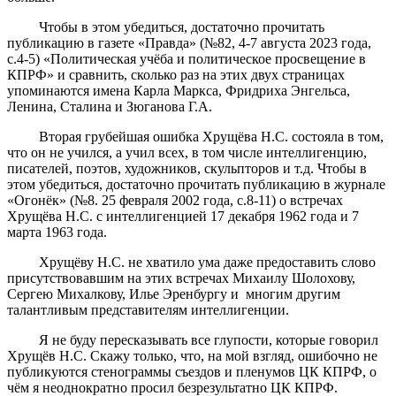
Чтобы в этом убедиться, достаточно прочитать
публикацию в газете «Правда» (№82, 4-7 августа 2023 года,
с.4-5) «Политическая учёба и политическое просвещение в
КПРФ» и сравнить, сколько раз на этих двух страницах
упоминаются имена Карла Маркса, Фридриха Энгельса,
Ленина, Сталина и Зюганова Г.А.
Вторая грубейшая ошибка Хрущёва Н.С. состояла в том,
что он не учился, а учил всех, в том числе интеллигенцию,
писателей, поэтов, художников, скульпторов и т.д. Чтобы в
этом убедиться, достаточно прочитать публикацию в журнале
«Огонёк» (№8. 25 февраля 2002 года, с.8-11) о встречах
Хрущёва Н.С. с интеллигенцией 17 декабря 1962 года и 7
марта 1963 года.
Хрущёву Н.С. не хватило ума даже предоставить слово
присутствовавшим на этих встречах Михаилу Шолохову,
Сергею Михалкову, Илье Эренбургу и многим другим
талантливым представителям интеллигенции.
Я не буду пересказывать все глупости, которые говорил
Хрущёв Н.С. Скажу только, что, на мой взгляд, ошибочно не
публикуются стенограммы съездов и пленумов ЦК КПРФ, о
чём я неоднократно просил безрезультатно ЦК КПРФ.