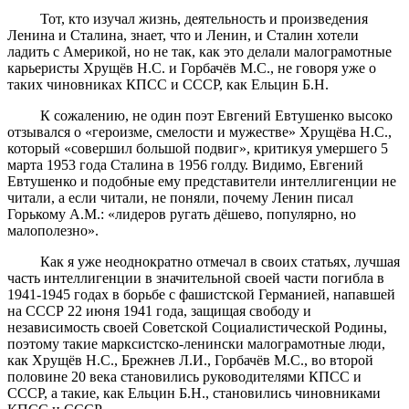
Тот, кто изучал жизнь, деятельность и произведения
Ленина и Сталина, знает, что и Ленин, и Сталин хотели
ладить с Америкой, но не так, как это делали малограмотные
карьеристы Хрущёв Н.С. и Горбачёв М.С., не говоря уже о
таких чиновниках КПСС и СССР, как Ельцин Б.Н.
К сожалению, не один поэт Евгений Евтушенко высоко
отзывался о «героизме, смелости и мужестве» Хрущёва Н.С.,
который «совершил большой подвиг», критикуя умершего 5
марта 1953 года Сталина в 1956 голду. Видимо, Евгений
Евтушенко и подобные ему представители интеллигенции не
читали, а если читали, не поняли, почему Ленин писал
Горькому А.М.: «лидеров ругать дёшево, популярно, но
малополезно».
Как я уже неоднократно отмечал в своих статьях, лучшая
часть интеллигенции в значительной своей части погибла в
1941-1945 годах в борьбе с фашистской Германией, напавшей
на СССР 22 июня 1941 года, защищая свободу и
независимость своей Советской Социалистической Родины,
поэтому такие марксистско-ленински малограмотные люди,
как Хрущёв Н.С., Брежнев Л.И., Горбачёв М.С., во второй
половине 20 века становились руководителями КПСС и
СССР, а такие, как Ельцин Б.Н., становились чиновниками