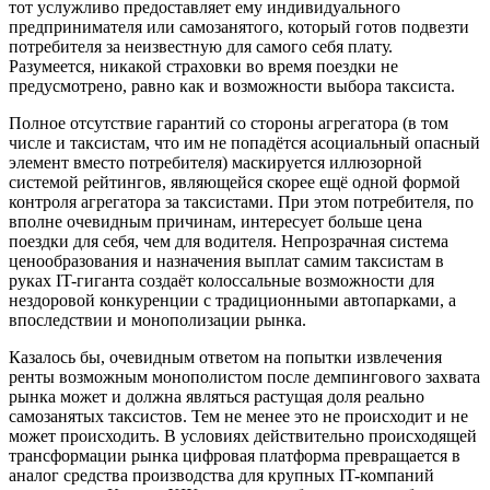
тот услужливо предоставляет ему индивидуального
предпринимателя или самозанятого, который готов подвезти
потребителя за неизвестную для самого себя плату.
Разумеется, никакой страховки во время поездки не
предусмотрено, равно как и возможности выбора таксиста.
Полное отсутствие гарантий со стороны агрегатора (в том
числе и таксистам, что им не попадётся асоциальный опасный
элемент вместо потребителя) маскируется иллюзорной
системой рейтингов, являющейся скорее ещё одной формой
контроля агрегатора за таксистами. При этом потребителя, по
вполне очевидным причинам, интересует больше цена
поездки для себя, чем для водителя. Непрозрачная система
ценообразования и назначения выплат самим таксистам в
руках IT-гиганта создаёт колоссальные возможности для
нездоровой конкуренции с традиционными автопарками, а
впоследствии и монополизации рынка.
Казалось бы, очевидным ответом на попытки извлечения
ренты возможным монополистом после демпингового захвата
рынка может и должна являться растущая доля реально
самозанятых таксистов. Тем не менее это не происходит и не
может происходить. В условиях действительно происходящей
трансформации рынка цифровая платформа превращается в
аналог средства производства для крупных IT-компаний