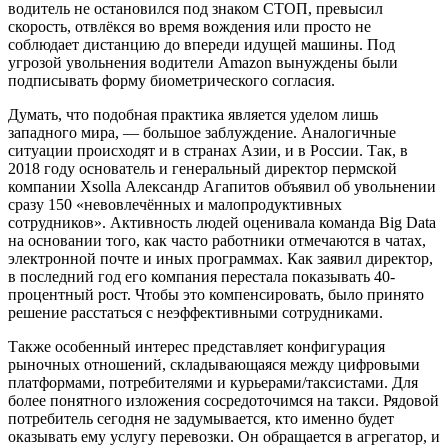
водитель не остановился под знаком СТОП, превысил
скорость, отвлёкся во время вождения или просто не
соблюдает дистанцию до впереди идущей машины. Под
угрозой увольнения водители Amazon вынуждены были
подписывать форму биометрического согласия.
Думать, что подобная практика является уделом лишь
западного мира, — большое заблуждение. Аналогичные
ситуации происходят и в странах Азии, и в России. Так, в
2018 году основатель и генеральный директор пермской
компании Xsolla Александр Агапитов объявил об увольнении
сразу 150 «невовлечённых и малопродуктивных
сотрудников». Активность людей оценивала команда Big Data
на основании того, как часто работники отмечаются в чатах,
электронной почте и иных программах. Как заявил директор,
в последний год его компания перестала показывать 40-
процентный рост. Чтобы это компенсировать, было принято
решение расстаться с неэффективными сотрудниками.
Также особенный интерес представляет конфигурация
рыночных отношений, складывающаяся между цифровыми
платформами, потребителями и курьерами/таксистами. Для
более понятного изложения сосредоточимся на такси. Рядовой
потребитель сегодня не задумывается, кто именно будет
оказывать ему услугу перевозки. Он обращается в агрегатор, и