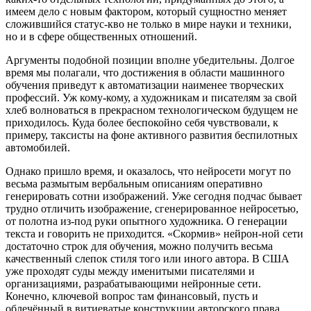
имеем дело с новым фактором, который сущностно меняет
сложившийся статус-кво не только в мире науки и техники,
но и в сфере общественных отношений.
Аргументы подобной позиции вполне убедительны. Долгое
время мы полагали, что достижения в области машинного
обучения приведут к автоматизации наименее творческих
профессий. Уж кому-кому, а художникам и писателям за свой
хлеб волноваться в прекрасном технологическом будущем не
приходилось. Куда более беспокойно себя чувствовали, к
примеру, таксисты на фоне активного развития беспилотных
автомобилей.
Однако пришло время, и оказалось, что нейросети могут по
весьма размытым вербальным описаниям оперативно
генерировать сотни изображений. Уже сегодня подчас бывает
трудно отличить изображение, сгенерированное нейросетью,
от полотна из-под руки опытного художника. О генерации
текста и говорить не приходится. «Скормив» нейрон-ной сети
достаточно строк для обучения, можно получить весьма
качественный слепок стиля того или иного автора. В США
уже проходят суды между именитыми писателями и
организациями, разрабатывающими нейронные сети.
Конечно, ключевой вопрос там финансовый, пусть и
облечённый в витиеватые конструкции авторского права.