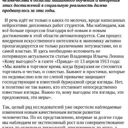
человечества в области машинного обучения и внедрения
этих достижений в социальную реальность далеко
продвинулось за эти годы.
И речь идёт не только о каких-то мелочах, вроде написанных
нейросетями дипломных работ студентов. Мы наблюдаем, как
всё больше процессов благодаря всё новым и новым
достижениям в этой области автоматизируется. Сам процесс
внедрения искусственного интеллекта в экономику активно
пропагандируется не только различными энтузиастами, но и
самой властью. И здесь необходимо вспомнить не
потерявшую актуальности статью Владимира Ильича Ленина
«Кому выгодно?» в газете «Правда» от 13 апреля 1913 года:
«Мы живём в торговое время, когда буржуазия не стесняется
торговать и честью, и совестью. Бывают и простачки, которые
по недомыслию или по слепой привычке защищают
господствующие в известной буржуазной среде взгляды. Нет,
в политике не так важно, кто отстаивает непосредственно
известные взгляды. Важно то, кому выгодны эти взгляды, эти
предложения, эти меры».
Так, целый ряд исследователей уже окрестили наблюдаемые
изменения новым качественным витком развития
человечества. По их представлению, впервые за долгие годы
мы наблюдаем не экстенсивный рост или совершенствование
каких-то отдельных технологий, придуманных до этого, а