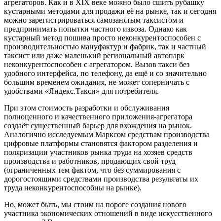
агрегаторов. Как и в XIX веке можно было сшить рубашку
кустарными методами для продажи её на рынке, так и сегодня
можно зарегистрироваться самозанятым таксистом и
предпринимать попытки частного извоза. Однако как
кустарный метод пошива просто неконкурентоспособен с
производительностью мануфактур и фабрик, так и частный
таксист или даже маленький региональный автопарк
неконкурентоспособен с агрегатором. Вызов такси без
удобного интерфейса, по телефону, да ещё и со значительно
большим временем ожидания, не может соперничать с
удобствами «Яндекс.Такси» для потребителя.
При этом стоимость разработки и обслуживания
полноценного и качественного приложения-агрегатора
создаёт существенный барьер для вхождения на рынок.
Аналогично исследуемым Марксом средствам производства
цифровые платформы становятся фактором разделения и
поляризации участников рынка труда на хозяев средств
производства и работников, продающих свой труд
(ограниченных тем фактом, что без суммирования с
дорогостоящими средствами производства результаты их
труда неконкурентоспособны на рынке).
Но, может быть, мы стоим на пороге создания нового
участника экономических отношений в виде искусственного