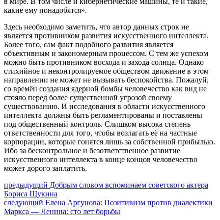
в мире. В том числе и кибернетические машины, те и такие,
какие ему понадобятся».
Здесь необходимо заметить, что автор данных строк не
является противником развития искусственного интеллекта.
Более того, сам факт подобного развития является
объективным и закономерным процессом. С тем же успехом
можно быть противником восхода и захода солнца. Однако
стихийное и неконтролируемое обществом движение в этом
направлении не может не вызывать беспокойства. Пожалуй,
со времён создания ядерной бомбы человечество как вид не
стояло перед более существенной угрозой своему
существованию. И исследования в области искусственного
интеллекта должны быть регламентированы и поставлены
под общественный контроль. Слишком высока степень
ответственности для того, чтобы возлагать её на частные
корпорации, которые гонятся лишь за собственной прибылью.
Ибо за бесконтрольное и безответственное развитие
искусственного интеллекта в конце концов человечество
может дорого заплатить.
Навигация
Предыдущий
предыдущий
Добрым словом вспоминаем советского актера
пост:
Бориса Щукина
по
Следующее
следующий
Елена Аргунова: Позитивизм против диалектики
записям
сообщение:
Маркса — Ленина: сто лет борьбы