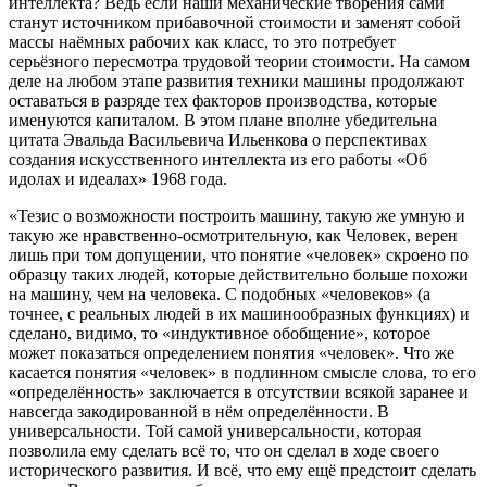
интеллекта? Ведь если наши механические творения сами
станут источником прибавочной стоимости и заменят собой
массы наёмных рабочих как класс, то это потребует
серьёзного пересмотра трудовой теории стоимости. На самом
деле на любом этапе развития техники машины продолжают
оставаться в разряде тех факторов производства, которые
именуются капиталом. В этом плане вполне убедительна
цитата Эвальда Васильевича Ильенкова о перспективах
создания искусственного интеллекта из его работы «Об
идолах и идеалах» 1968 года.
«Тезис о возможности построить машину, такую же умную и
такую же нравственно-осмотрительную, как Человек, верен
лишь при том допущении, что понятие «человек» скроено по
образцу таких людей, которые действительно больше похожи
на машину, чем на человека. С подобных «человеков» (а
точнее, с реальных людей в их машинообразных функциях) и
сделано, видимо, то «индуктивное обобщение», которое
может показаться определением понятия «человек». Что же
касается понятия «человек» в подлинном смысле слова, то его
«определённость» заключается в отсутствии всякой заранее и
навсегда закодированной в нём определённости. В
универсальности. Той самой универсальности, которая
позволила ему сделать всё то, что он сделал в ходе своего
исторического развития. И всё, что ему ещё предстоит сделать