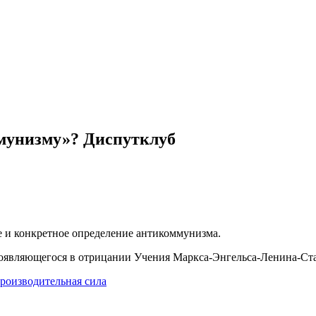
мунизму»? Диспутклуб
е и конкретное определение антикоммунизма.
роявляющегося в отрицании Учения Маркса-Энгельса-Ленина-Ст
производительная сила