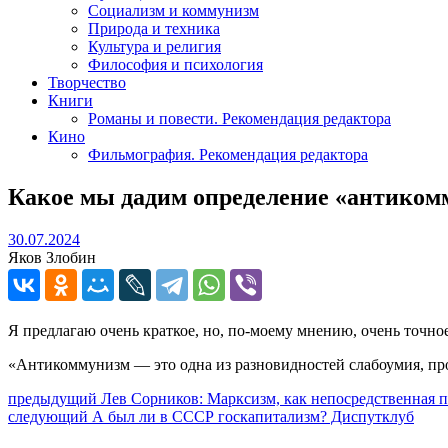
Социализм и коммунизм
Природа и техника
Культура и религия
Философия и психология
Творчество
Книги
Романы и повести. Рекомендация редактора
Кино
Фильмография. Рекомендация редактора
Какое мы дадим определение «антиком
30.07.2024
30.07.2024
Яков Злобин
Я предлагаю очень краткое, но, по-моему мнению, очень точно
«Антикоммунизм — это одна из разновидностей слабоумия, п
Навигация
Предыдущий
предыдущий
Лев Сорников: Марксизм, как непосредственная 
Следующее
пост:
следующий
А был ли в СССР госкапитализм? Диспутклуб
по
сообщение: