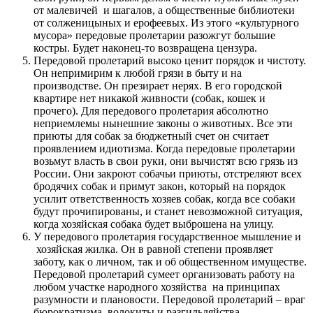
от малевичей и шагалов, а общественные библиотеки
от солженицыных и ерофеевых. Из этого «культурного
мусора» передовые пролетарии разожгут большие
костры. Будет наконец-то возвращена цензура.
Передовой пролетарий высоко ценит порядок и чистоту.
Он непримирим к любой грязи в быту и на
производстве. Он презирает нерях. В его городской
квартире нет никакой живности (собак, кошек и
прочего). Для передового пролетария абсолютно
неприемлемы нынешние законы о животных. Все эти
приюты для собак за бюджетный счет он считает
проявлением идиотизма. Когда передовые пролетарии
возьмут власть в свои руки, они вычистят всю грязь из
России. Они закроют собачьи приюты, отстреляют всех
бродячих собак и примут закон, который на порядок
усилит ответственность хозяев собак, когда все собаки
будут прочипированы, и станет невозможной ситуация,
когда хозяйская собака будет выброшена на улицу.
У передового пролетария государственное мышление и
хозяйская жилка. Он в равной степени проявляет
заботу, как о личном, так и об общественном имуществе.
Передовой пролетарий сумеет организовать работу на
любом участке народного хозяйства на принципах
разумности и плановости. Передовой пролетарий – враг
бюрократизма, волокиты и разгильдяйства.