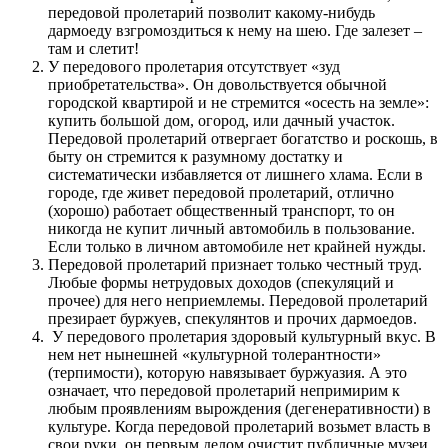
передовой пролетарий позволит какому-нибудь
дармоеду взгромоздиться к нему на шею. Где залезет –
там и слетит!
У передового пролетария отсутствует «зуд
приобретательства». Он довольствуется обычной
городской квартирой и не стремится «осесть на земле»:
купить большой дом, огород, или дачный участок.
Передовой пролетарий отвергает богатство и роскошь, в
быту он стремится к разумному достатку и
систематически избавляется от лишнего хлама. Если в
городе, где живет передовой пролетарий, отлично
(хорошо) работает общественный транспорт, то он
никогда не купит личный автомобиль в пользование.
Если только в личном автомобиле нет крайней нужды.
Передовой пролетарий признает только честный труд.
Любые формы нетрудовых доходов (спекуляций и
прочее) для него неприемлемы. Передовой пролетарий
презирает буржуев, спекулянтов и прочих дармоедов.
У передового пролетария здоровый культурный вкус. В
нем нет нынешней «культурной толерантности»
(терпимости), которую навязывает буржуазия. А это
означает, что передовой пролетарий непримирим к
любым проявлениям вырождения (дегенеративности) в
культуре. Когда передовой пролетарий возьмет власть в
свои руки, он первым делом очистит публичные музеи