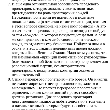
И еще одна отличительная особенность передового
пролетария, которую должны усвоить политики,
претендующие на роль пролетарских вождей.
Передовые пролетарии не приемлют в политике
никакой фальши (в отличии от интеллигенции, которая
в этом вопросе способна на некие компромиссы). А это
означает, что передовые пролетарии никогда не пойдут
за тем «вождем», в котором почувствуют фальш. А если
же они признают в ком-либо своего политического
вождя, то отдадутся ему без остатка. Пойдут за ним и в
огонь, и в воду. Такими подлинными пролетарскими
вождями были Ленин и Сталин. Надо всем уяснить, что
так называемый «принцип коллективного руководства»
(или коллективной безответственности) неприемлем для
революционной партии, без авторитетного
пролетарского вождя всякая компартия окажется
несостоятельной.
Стихия передового пролетария – это борьба. Он никогда
не станет мириться с несправедливостью, хаосом и
вырождением. Но протест передового пролетария не
одиночен, только коллективный протест способен
достичь результата. Для передового пролетария
нравственными являются любые действия (в том числе
и насильственные), которые будут способствовать