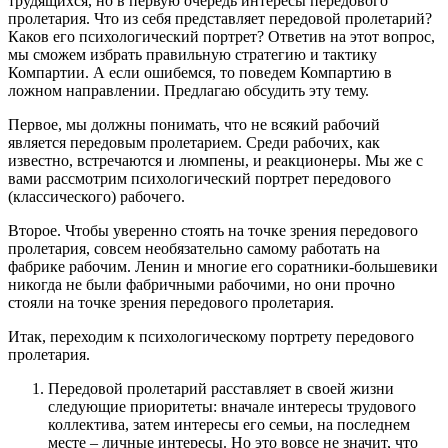
трудящихся, но в первую очередь интересы передового
пролетария. Что из себя представляет передовой пролетарий?
Каков его психологический портрет? Ответив на этот вопрос,
мы сможем избрать правильную стратегию и тактику
Компартии. А если ошибемся, то поведем Компартию в
ложном направлении. Предлагаю обсудить эту тему.
Первое, мы должны понимать, что не всякий рабочий
является передовым пролетарием. Среди рабочих, как
известно, встречаются и люмпены, и реакционеры. Мы же с
вами рассмотрим психологический портрет передового
(классического) рабочего.
Второе. Чтобы уверенно стоять на точке зрения передового
пролетария, совсем необязательно самому работать на
фабрике рабочим. Ленин и многие его соратники-большевики
никогда не были фабричными рабочими, но они прочно
стояли на точке зрения передового пролетария.
Итак, переходим к психологическому портрету передового
пролетария.
Передовой пролетарий расставляет в своей жизни
следующие приоритеты: вначале интересы трудового
коллектива, затем интересы его семьи, на последнем
месте – личные интересы. Но это вовсе не значит, что