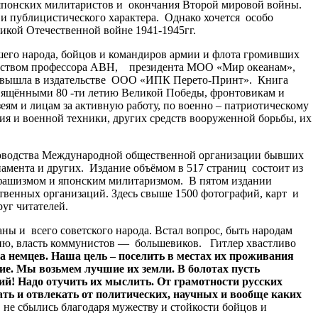
японских милитаристов и окончания Второй мировой войны.
и публицистического характера. Однако хочется особо
икой Отечественной войне 1941-1945гг.
его народа, бойцов и командиров армии и флота громивших
одством профессора АВН, президента МОО «Мир океанам»,
а вышла в издательстве ООО «ИПК Перето-Принт». Книга
освящёнными 80 -ти летию Великой Победы, фронтовикам и
ям и лицам за активную работу, по военно – патриотическому
 и военной техники, других средств вооруженной борьбы, их
водства Международной общественной организации бывших
амента и других. Издание объёмом в 517 страниц состоит из
д фашизмом и японским милитаризмом. В пятом издании
твенных организаций. Здесь свыше 1500 фотографий, карт и
уг читателей.
 и всего советского народа. Встал вопрос, быть народам
ию, власть коммунистов — большевиков. Гитлер хвастливо
а
немцев
.
Наша
цель
–
поселить
в
местах
их
проживания
ие
.
Мы
возьмем
лучшие
их
земли
.
В
болотах
пусть
ий
!
Надо
отучить
их
мыслить
.
От
грамотности
русских
ать
и
отвлекать
от
политических
,
научных
и
вообще
каких
не сбылись благодаря мужеству и стойкости бойцов и