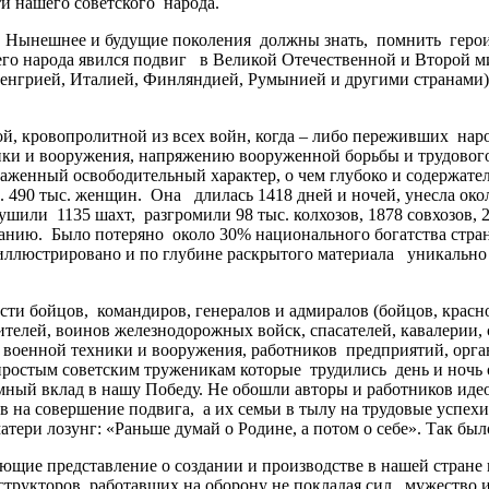
и нашего советского народа.
ынешнее и будущие поколения должны знать, помнить героиче
о народа явился подвиг в Великой Отечественной и Второй ми
енгрией, Италией, Финляндией, Румынией и другими странами),
 кровопролитной из всех войн, когда – либо переживших наро
ики и вооружения, напряжению вооруженной борьбы и трудового
аженный освободительный характер, о чем глубоко и содержате
ч. 490 тыс. женщин. Она длилась 1418 дней и ночей, унесла о
зрушили 1135 шахт, разгромили 98 тыс. колхозов, 1878 совхозов,
ванию. Было потеряно около 30% национального богатства ст
иллюстрировано и по глубине раскрытого материала уникально и
 бойцов, командиров, генералов и адмиралов (бойцов, красно
дителей, воинов железнодорожных войск, спасателей, кавалерии
й военной техники и вооружения, работников предприятий, орга
простым советским труженикам которые трудились день и ночь
ный вклад в нашу Победу. Не обошли авторы и работников идеол
на совершение подвига, а их семьи в тылу на трудовые успехи
ери лозунг: «Раньше думай о Родине, а потом о себе». Так было
ие представление о создании и производстве в нашей стране в
структоров, работавших на оборону не покладая сил, мужество 