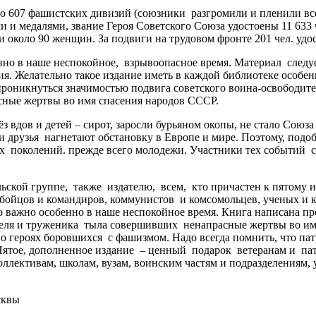
07 фашистских дивизий (союзники разгромили и пленили всег
и медалями, звание Героя Советского Союза удостоены 11 633 че
около 90 женщин. За подвиги на трудовом фронте 201 чел. удо
о в наше неспокойное, взрывоопасное время. Материал следуе
 Желательно такое издание иметь в каждой библиотеке особенно
проникнуться значимостью подвига советского воина-освободит
ные жертвы во имя спасения народов СССР.
вдов и детей – сирот, заросли бурьяном окопы, не стало Союза
 друзья нагнетают обстановку в Европе и мире. Поэтому, подоб
 поколений. прежде всего молодежи. Участники тех событий стр
ой группе, также издателю, всем, кто причастен к пятому и
а бойцов и командиров, коммунистов и комсомольцев, ученых и
о важно особенно в наше неспокойное время. Книга написана пр
еля и труженика тыла совершивших ненапрасные жертвы во им
 о героях боровшихся с фашизмом. Надо всегда помнить, что па
ятое, дополненное издание – ценный подарок ветеранам и патр
лективам, школам, вузам, воинским частям и подразделениям, 
ран Москвы