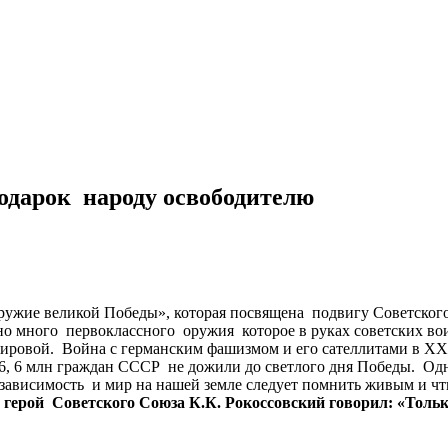
дарок народу освободителю
ужие великой Победы», которая посвящена подвигу Советского
но много первоклассного оружия которое в руках советских в
ировой. Война с германским фашизмом и его сателлитами в ХХ 
26, 6 млн граждан СССР не дожили до светлого дня Победы. О
независимость и мир на нашей земле следует помнить живым и ч
герой
Советского
Союза
К
.
К
.
Рокоссовский
говорил
:
«
Толь