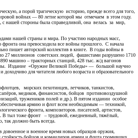
скую, а порой трагическую историю, прежде всего для того,
ровой войнах — 80 летие которой мы отмечаем в этом году.
 с нашей стороны была справедливой, она велась за мир,
дами нашей страны и мира. По участию народных масс,
 фронта она превосходила все войны прошлого. С начала
льно пишет авторский коллектив в книге. В годы войны в
коло 27 миллионов советских людей, фашистами разрушено 1710
 2890 машино – тракторных станций, 428 тыс. ж/д вагонов
раны. Издание «Оружие Великой Победы» — большой научно
 доходчиво для читателя любого возраста и образовательного
флотцев, морских пехотинцев, летчиков, танкистов,
, сапёров, медиков, финансистов, бойцов противовоздушной
низаций, тружеников полей и др.). В пятом издании особое
 обеспечивая армию и флот всем необходимым — техникой,
огического фронта, композиторов. писателей, артистов,
. В тыл тоже фронт – трудовой, ежедневный, тяжёлый,
, так должно быть всегда.
 довоенное и военное время новых образцов оружия,
и стойкость бойцов и командиров армии и флота громивших