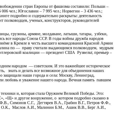
свобождении стран Европы от фашизма составили: Польши –
 006 чел.; Югославии – 7 995 чел.; Норвегии – 3 436 чел.;
книге подробно и содержательно раскрыты: деятельность
т полководцев, ученых, конструкторов, руководителей
цы, грузины, армяне, молдаване, латыши, татары, узбеки,
лись все народы Союза ССР. В годы войны дружба народов
приёме в Кремле в честь высшего командования Красной Армии
 Сталина по — праву считали выдающимся полководцем, мудрым
гитлеровской коалиции — президент США Рузвельт, премьер –
 одним народом — советским. И это важнейшее историческое
ть, знать и делать все возможное для объединения наших
ро защищали наши города и села: Москву, Ленинград,
или любовь и уважение нашего народа. Вечная память павшим
техники и, которая стала Оружием Великой Победы. Это:
С», «Щ» и другое вооружение, о котором подробно сказано в
., Симонов С.Г., Дегтярев В.А., Грабин В.Г., Петров Ф.Ф.,
 О.К., Маслов А.И., Малинин Б.М., Ашик В.В., Берг А.И.,