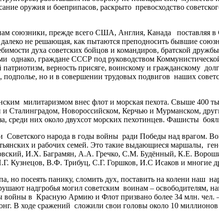
сание оружия и боеприпасов, раскрыто превосходство советско
 союзники, прежде всего США, Англия, Канада поставляя в С
 далеко не решающая, как пытаются преподносить бывшие союзн
ебимости духа советских бойцов и командиров, братской дружб
ми однако, граждане СССР под руководством Коммунистической 
 патриотизм, верность присяге, воинскому и гражданскому долг
ах, подполье, но и в совершении трудовых подвигов наших совет
им милитаризмом внес флот и морская пехота. Свыше 400 тыс.
и Сталинградом, Новороссийском, Керчью и Мурманском, други
за, среди них около двухсот морских пехотинцев. Фашисты боял
 Советского народа в годы войны ради Победы над врагом. Во
янских и рабочих семей. Это такие выдающиеся маршалы, генер
вский, И.Х. Баграмян, А.А. Гречко, С.М. Будённый, К.Е. Ворош
.Г. Кузнецов, В.Ф. Трибуц, С.Г. Горшков, И.С Исаков и многие 
 но посеять панику, сломить дух, поставить на колени наш нар
рушают надгробья могил советским воинам – освободителям, нан
войны в Красную Армию и Флот призвано более 34 млн. чел. —
 юнг. В ходе сражений сложили свои головы около 10 миллионов