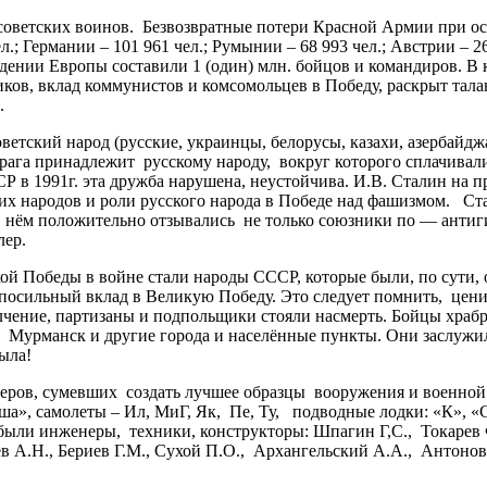
советских воинов. Безвозвратные потери Красной Армии при о
л.; Германии – 101 961 чел.; Румынии – 68 993 чел.; Австрии – 26
дении Европы составили 1 (один) млн. бойцов и командиров. В 
ов, вклад коммунистов и комсомольцев в Победу, раскрыт талан
.
кий народ (русские, украинцы, белорусы, казахи, азербайджан
 врага принадлежит русскому народу, вокруг которого сплачива
Р в 1991г. эта дружба нарушена, неустойчива. И.В. Сталин на 
аших народов и роли русского народа в Победе над фашизмом.
О нём положительно отзывались не только союзники по — анти
лер.
й Победы в войне стали народы СССР, которые были, по сути,
посильный вклад в Великую Победу. Это следует помнить, цени
олчение, партизаны и подпольщики стояли насмерть. Бойцы храб
у, Мурманск и другие города и населённые пункты. Они заслуж
ыла!
ов, сумевших создать лучшее образцы вооружения и военной 
ша», самолеты – Ил, МиГ, Як, Пе, Ту, подводные лодки: «К», «
и инженеры, техники, конструкторы: Шпагин Г,С., Токарев Ф.В
в А.Н., Бериев Г.М., Сухой П.О., Архангельский А.А., Антонов