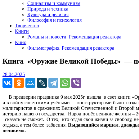
Социализм и коммунизм
Природа и техника
Культура и религия
Философия и психология
Творчество
Книги
Романы и повести. Рекомендация редактора
Кино
Фильмография. Рекомендация редактора
Книга «Оружие Великой Победы» — по
28.04.2025
28.04.2025
В предверии праздника 9 мая 2025г. вышла в свет книги «Ор
и в войну советскими учёными — конструкторами было созда
милитаристов в сражениях Великой Отечественной и Второй м
историю нашего государства. Народ понёс великие жертвы – 
сказать не сможет. О тех, кто отдал свои жизни за свободу, 
отдыха, а тем более забвения.
Выдающийся
маршал
,
дважды
великим
»
.