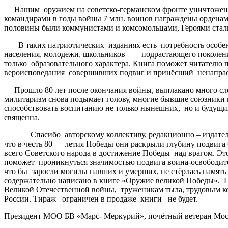
Нашим оружием на советско-германском фронте уничтожено 6
командирами в годы войны 7 млн. воинов награждены орденами 
половины были коммунистами и комсомольцами, Героями стали 
В таких патриотических изданиях есть потребность особенн
населения, молодежи, школьников — подрастающего поколения.
только образовательного характера. Книга поможет читателю 
вероисповедания совершивших подвиг и принёсший ненапрас
Прошло 80 лет после окончания войны, выплакано много слёз 
милитаризм снова подымает голову, многие бывшие союзники и
способствовать воспитанию не только нынешних, но и будущих
священна.
Спасибо авторскому коллективу, редакционно – издательск
что в честь 80 — летия Победы они раскрыли глубину подвиг
всего Советского народа в достижение Победы над врагом. Эт
поможет проникнуться значимостью подвига воина-освободит
что бы заросли могилы павших и умерших, не стёрлась память
содержательно написано в книге «Оружие великой Победы». П
Великой Отечественной войны, труженикам тыла, трудовым кол
России. Тираж ограничен в продаже книги не будет.
Президент МОО БВ «Марс- Меркурий», почётный вете