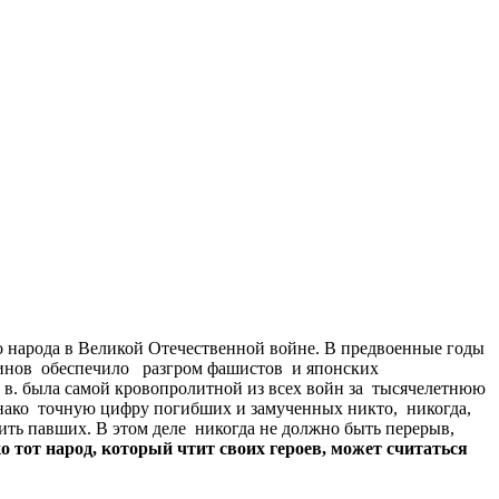
 народа в Великой Отечественной войне. В предвоенные годы
оинов обеспечило разгром фашистов и японских
в. была самой кровопролитной из всех войн за тысячелетнюю
днако точную цифру погибших и замученных никто, никогда,
тить павших. В этом деле никогда не должно быть перерыв,
ко
тот
народ
,
который
чтит
своих
героев
,
может
считаться