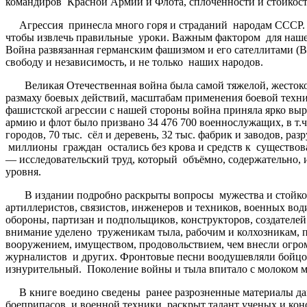
командиров Красной Армии и Флота, сплочённости и стойкост
Агрессия принесла много горя и страданий народам СССР. Н
чтобы извлечь правильные уроки. Важным фактором для нашег
Война развязанная германским фашизмом и его сателлитами (В
свободу и независимость, и не только наших народов.
Великая Отечественная война была самой тяжелой, жестокой,
размаху боевых действий, масштабам применения боевой техн
фашистской агрессии с нашей стороны война приняла ярко выр
армию и флот было призвано 34 476 700 военнослужащих, в т.
городов, 70 тыс. сёл и деревень, 32 тыс. фабрик и заводов, ра
миллионы граждан остались без крова и средств к существо
— исследовательский труд, который объёмно, содержательно, 
уровня.
В издании подробно раскрыты вопросы мужества и стойкости
артиллеристов, связистов, инженеров и техников, военных во
обороны, партизан и подпольщиков, конструкторов, создателе
внимание уделено труженикам тыла, рабочим и колхозникам, 
вооружением, имуществом, продовольствием, чем внесли огром
журналистов и других. Фронтовые песни воодушевляли бойцов 
изнурительный. Поколение войны и тыла впитало с молоком мат
В книге воедино сведены ранее разрозненные материалы дающ
боеприпасов и военной техники, раскрыт талант ученых и кон