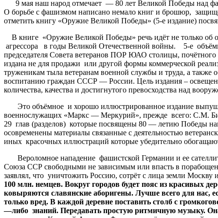
9 мая наш народ отмечает — 80 лет Великой Победы над фаш
О борьбе с фашизмом написано немало книг и брошюр, защище
отметить книгу «Оружие Великой Победы» (5-е издание) посвя
В книге «Оружие Великой Победы» речь идёт не только об о
агрессора в годы Великой Отечественной войны. 5-е объём
председателя Совета ветеранов ПОР ЮАО столицы, почётного
издана не для продажи или другой формы коммерческой реализ
труженикам тыла ветеранам военной службы и труда, а также 
воспитанию граждан СССР — России. Цель издания – освещени
количества, качества и достигнутого превосходства над воор
Это объёмное и хорошо иллюстрированное издание выпуще
военнослужащих «Маркс — Меркурий», прежде всего: С.М. Бирю
29 глав (разделов) которые посвящены 80 — летию Победы на
осовременены материалы связанные с деятельностью ветеранск
иных красочных иллюстраций которые убедительно обогащают 
Вероломное нападение фашистской Германии и ее сателлитов 
Союза ССР свободными не зависимым или впасть в порабощен
заявлял, что уничтожить Россию, сотрёт с лица земли Москву 
100
млн
.
немцев
.
Вокруг
городов
будет
пояс
из
красивых
дер
ковыряются
славянские
аборигены
.
Лучше
всего
для
нас
,
е
только
вред
.
В
каждой
деревне
поставить
столб
с
громкогов
—
либо
знаний
.
Передавать
простую
ритмичную
музыку
.
Он