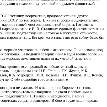
го оружия и техники над техникой и оружием фашистской
ССР технику, вооружение, продовольствие и другое
ики СССР по той войне. В книге глубоко и содержательно
ы народов нашей многонациональной страны. Готовясь к
партии во главе с И. В. Сталиным единым фронтом встали на
у, нашли подтверждение не только в мужестве, стойкости,
ских народа в тылу. Без крепкого тыла выиграть войну было бы
 моряков участвовали в боях с агрессором. Они воевали под
х регионах. За подвиги совершенные в годы войны более 500
ись морских пехотинцев называя их «черной смертью».
йна приняла всенародный освободительный характер.
алы и адмиралы как: И.В. Сталин, Г.К. Жуков, К.К.
илов, К.А. Мерецков, М.В. Тюленев, В.И. Чуйков, И.С. Конев,
другие. О чём подробно говорится в книге
од враги не смогли. И в наши дни в Европе есть силы,
осят оскорбительные надписи, а в связи с событиями в
 представители 151 нации и народности, в войне
 советских солдат и офицеров. В бою и труде наши народы