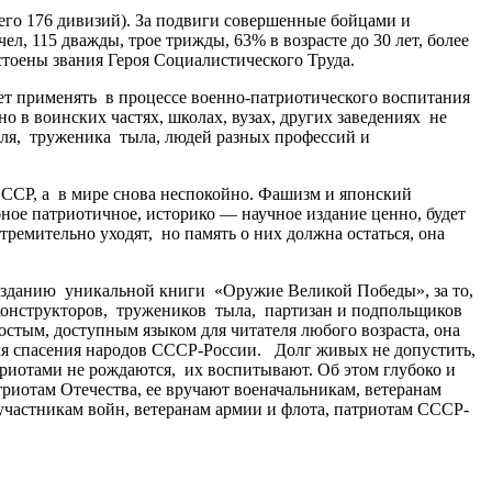
о 176 дивизий). За подвиги совершенные бойцами и
л, 115 дважды, трое трижды, 63% в возрасте до 30 лет, более
стоены звания Героя Социалистического Труда.
т применять в процессе военно-патриотического воспитания
 в воинских частях, школах, вузах, других заведениях не
еля, труженика тыла, людей разных профессий и
 ССР, а в мире снова неспокойно. Фашизм и японский
ное патриотичное, историко — научное издание ценно, будет
емительно уходят, но память о них должна остаться, она
зданию уникальной книги «Оружие Великой Победы», за то,
 конструкторов, тружеников тыла, партизан и подпольщиков
остым, доступным языком для читателя любого возраста, она
я спасения народов СССР-России. Долг живых не допустить,
триотами не рождаются, их воспитывают. Об этом глубоко и
иотам Отечества, ее вручают военачальникам, ветеранам
участникам войн, ветеранам армии и флота, патриотам СССР-