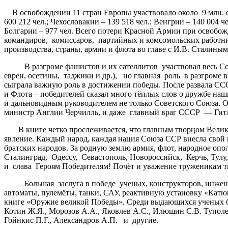
В освобождении 11 стран Европы участвовало около 9 млн. 
600 212 чел.; Чехословакии – 139 518 чел.; Венгрии – 140 004 че
Болгарии – 977 чел. Всего потери Красной Армии при освобож
командиров, комиссаров, партийных и комсомольских работник
производства, страны, армии и флота во главе с И.В. Сталиным
В разгроме фашистов и их сателлитов участвовал весь Советс
евреи, осетины, таджики и др.), но главная роль в разгроме
сыграла важную роль в достижении победы. После развала ССС
и Флота – победителей сказал много тёплых слов о дружбе н
и дальновидным руководителем не только Советского Союза. 
министр Англии Черчилль, и даже главный враг СССР — Гит
В книге четко прослеживается, что главным творцом Велико
явление. Каждый народ, каждая нация Союза ССР внесла свой 
братских народов. За родную землю армия, флот, народное оп
Сталинград, Одессу, Севастополь, Новороссийск, Керчь, Тул
и слава Героям Победителям! Почёт и уважение труженикам т
Большая заслуга в победе ученых, конструкторов, инженер
автоматы, пулемёты, танки, САУ, реактивную установку «Катю
книге «Оружие великой Победы». Среди выдающихся ученых был
Котин Ж.Я., Морозов А.А., Яковлев А.С., Илюшин С.В. Туполе
Гойнкис П.Г., Александров А.П. и другие.