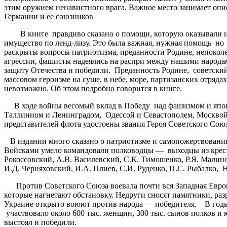
этим оружием ненавистного врага. Важное место занимает опи
Германии и ее союзников
В книге правдиво сказано о помощи, которую оказывали нам
имущество по ленд-лизу. Это была важная, нужная помощь но
раскрыты вопросы патриотизма, преданности Родине, непокол
агрессии, фашисты надеялись на распри между нашими народа
защиту Отечества и победили. Преданность Родине, советский
массовом героизме на суше, в небе, море, партизанских отряд
невозможно. Об этом подробно говорится в книге.
В ходе войны весомый вклад в Победу над фашизмом и японск
Таллинном и Ленинградом, Одессой и Севастополем, Москвой 
представителей флота удостоены звания Героя Советского Сою
В издании много сказано о патриотизме и самопожертвовании
Войсками умело командовали полководцы — выходцы из кресть
Рокоссовский, А.В. Василевский, С.К. Тимошенко, Р.Я. Малино
И.Д. Черняховский, И.А. Плиев, С.И. Руденко, П.С. Рыбалко, Н
Против Советского Союза воевала почти вся Западная Европа,
которые нагнетают обстановку. Недруги сносят памятники, раз
Украине открыто воюют против народа — победителя. В годы 
участвовало около 600 тыс. женщин, 300 тыс. сынов полков и
выстоял и победили.