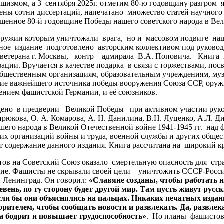
измом, а 3 сентября 2025г. отметим 80-ю годовщину разгром 
ны сотни диссертаций, напечатано множество статей научного 
щенное 80-й годовщине Победы нашего советского народа в Вел
ружии которым уничтожали врага, но и массовом подвиге наш
ное издание подготовлено авторским коллективом под руков
 ветерана г. Москвы, контр – адмирала В.А. Поповича. Книг
ации. Вручается в качестве подарка в связи с торжествами, п
общественным организациям, образовательным учреждениям, музе
е важнейшего источника победы вооружения Союза ССР, оружия
ужением фашистской Германии, и её союзников.
но в предверии Великой Победы при активном участии руко
кова, О. А. Комарова, А. Н. Данилина, В.Н. Луценко, А.Л. Ди
шего народа в Великой Отечественной войне 1941-1945 гг. на
их организаций войны и труда, военной службы и других общес
содержание данного издания. Книга рассчитана на широкий кр
на Советский Союз оказало смертельную опасность для страны
ие. Фашисты не скрывали своей цели – уничтожить СССР-Росс
и Ленинград. Он говорил:
«
Славяне
созданы
,
чтобы
работать
н
евень
,
по
ту
сторону
будет
другой
мир
.
Там
пусть
живут
русск
сли
бы
они
объяснялись
на
пальцах
.
Никаких
печатных
издан
орителем
,
чтобы
сообщать
новости
и
развлекать
.
Да
,
развлек
а
бодрит
и
повышает
трудоспособность
»
. Но планы фашистов 