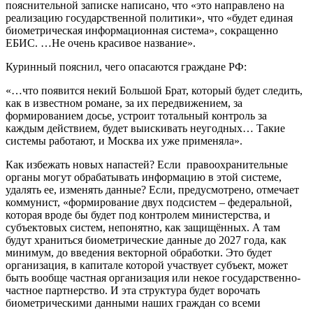
пояснительной записке написано, что «это направлено на
реализацию государственной политики», что «будет единая
биометрическая информационная система», сокращенно
ЕБИС. …Не очень красивое название».
Куринный пояснил, чего опасаются граждане РФ:
«…что появится некий Большой Брат, который будет следить,
как в известном романе, за их передвижением, за
формированием досье, устроит тотальный контроль за
каждым действием, будет выискивать неугодных… Такие
системы работают, и Москва их уже применяла».
Как избежать новых напастей? Если правоохранительные
органы могут обрабатывать информацию в этой системе,
удалять ее, изменять данные? Если, предусмотрено, отмечает
коммунист, «формирование двух подсистем – федеральной,
которая вроде бы будет под контролем министерства, и
субъектовых систем, непонятно, как защищённых. А там
будут храниться биометрические данные до 2027 года, как
минимум, до введения векторной обработки. Это будет
организация, в капитале которой участвует субъект, может
быть вообще частная организация или некое государственно-
частное партнерство. И эта структура будет ворочать
биометрическими данными наших граждан со всеми