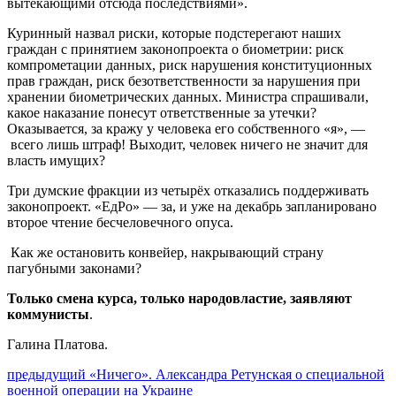
вытекающими отсюда последствиями».
Куринный назвал риски, которые подстерегают наших
граждан с принятием законопроекта о биометрии: риск
компрометации данных, риск нарушения конституционных
прав граждан, риск безответственности за нарушения при
хранении биометрических данных. Министра спрашивали,
какое наказание понесут ответственные за утечки?
Оказывается, за кражу у человека его собственного «я», —
всего лишь штраф! Выходит, человек ничего не значит для
власть имущих?
Три думские фракции из четырёх отказались поддерживать
законопроект. «ЕдРо» — за, и уже на декабрь запланировано
второе чтение бесчеловечного опуса.
Как же остановить конвейер, накрывающий страну
пагубными законами?
Только смена курса, только народовластие, заявляют
коммунисты
.
Галина Платова.
Навигация
Предыдущий
предыдущий
«Ничего». Александра Ретунская о специальной
пост:
военной операции на Украине