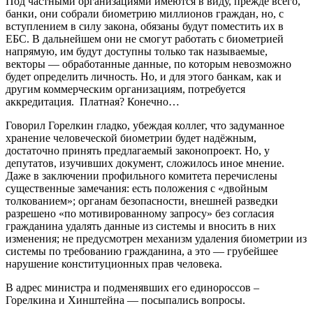
Под частными организациями имеются в виду, прежде всего,
банки, они собрали биометрию миллионов граждан, но, с
вступлением в силу закона, обязаны будут поместить их в
ЕБС. В дальнейшем они не смогут работать с биометрией
напрямую, им будут доступны только так называемые,
векторы — обработанные данные, по которым невозможно
будет определить личность. Но, и для этого банкам, как и
другим коммерческим организациям, потребуется
аккредитация. Платная? Конечно…
Говорил Горелкин гладко, убеждая коллег, что задуманное
хранение человеческой биометрии будет надёжным,
достаточно принять предлагаемый законопроект. Но, у
депутатов, изучивших документ, сложилось иное мнение.
Даже в заключении профильного комитета перечислены
существенные замечания: есть положения с «двойным
толкованием»; органам безопасности, внешней разведки
разрешено «по мотивированному запросу» без согласия
гражданина удалять данные из системы и вносить в них
изменения; не предусмотрен механизм удаления биометрии из
системы по требованию гражданина, а это — грубейшее
нарушение конституционных прав человека.
В адрес министра и подменявших его единороссов –
Горелкина и Хинштейна — посыпались вопросы.