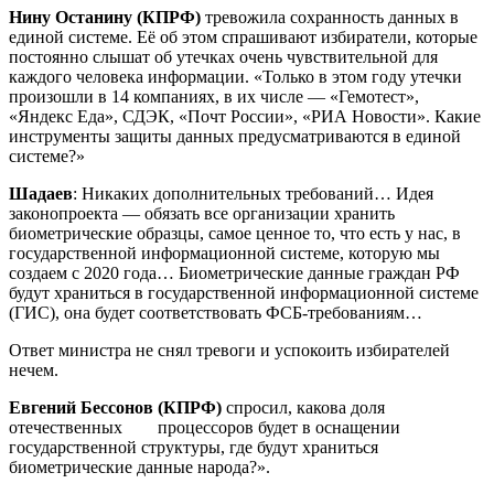
Нину Останину (КПРФ)
тревожила сохранность данных в
единой системе. Её об этом спрашивают избиратели, которые
постоянно слышат об утечках очень чувствительной для
каждого человека информации. «Только в этом году утечки
произошли в 14 компаниях, в их числе — «Гемотест»,
«Яндекс Еда», СДЭК, «Почт России», «РИА Новости». Какие
инструменты защиты данных предусматриваются в единой
системе?»
Шадаев
: Никаких дополнительных требований… Идея
законопроекта — обязать все организации хранить
биометрические образцы, самое ценное то, что есть у нас, в
государственной информационной системе, которую мы
создаем с 2020 года… Биометрические данные граждан РФ
будут храниться в государственной информационной системе
(ГИС), она будет соответствовать ФСБ-требованиям…
Ответ министра не снял тревоги и успокоить избирателей
нечем.
Евгений Бессо
н
ов (КПРФ)
спросил, какова доля
отечественных процессоров будет в оснащении
государственной структуры, где будут храниться
биометрические данные народа?».