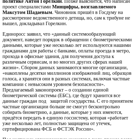
политике Антон Горелкин
. Позже выяснится, что написан
проект специалистами
Минцифры, возглавляемого
Максутом Шадаевым
. Чиновник пришёл в Госдуму на
рассмотрение ведомственного детища, но, сам к трибуне не
вышел, докладывал Горелкин.
Единоросс заявил, что «данный системообразующий
документ, наведет порядок в обращении с биометрическими
данными, которые уже несколько лет используются нашими
гражданами для работы с банками, оплаты проезда в метро,
прохода в офисные здания, для получения доступа к
различным сервисам, и во многих других сферах нашей
жизни». Сбором данных занимаются многие организации,
«накоплены десятки миллионов изображений лиц, образцов
голоса, а хранятся они в разных системах, включая частные
компании с невысоким уровнем безопасности».
Предлагаемый законопроект – о создании единой
биометрической системы (ЕБС), где будут хранится все
данные граждан под защитой государства. С его принятием
частные организации больше не смогут бесконтрольно
собирать биометрию, а данные, которые у них имеются,
придётся передать в единую госсистему, которая «работает
уже несколько лет, полностью защищена от утечек,
сертифицирована ФСБ и ФСТЭК России».