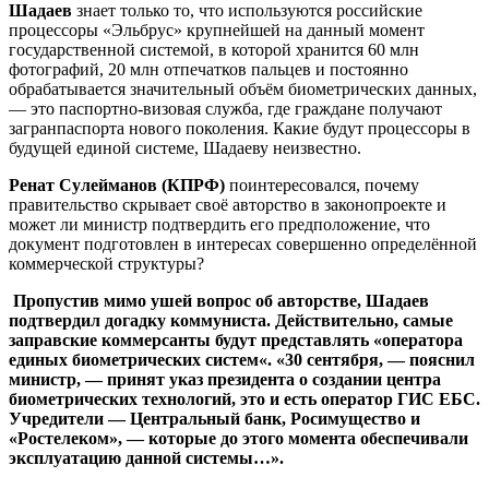
Шадаев
знает только то, что используются российские
процессоры «Эльбрус» крупнейшей на данный момент
государственной системой, в которой хранится 60 млн
фотографий, 20 млн отпечатков пальцев и постоянно
обрабатывается значительный объём биометрических данных,
— это паспортно-визовая служба, где граждане получают
загранпаспорта нового поколения. Какие будут процессоры в
будущей единой системе, Шадаеву неизвестно.
Ренат Сулейманов (КПРФ)
поинтересовался, почему
правительство скрывает своё авторство в законопроекте и
может ли министр подтвердить его предположение, что
документ подготовлен в интересах совершенно определённой
коммерческой структуры?
Пропустив мимо ушей вопрос об авторстве, Шадаев
подтвердил догадку коммуниста. Действительно, самые
заправские коммерсанты будут представлять «опера
т
ора
е
диных
биометриче
с
к
и
х
сис
т
е
м
«. «30
с
ент
я
бря, — пояснил
министр, —
п
р
инят
у
каз
п
р
е
з
идента
о
с
оз
д
ании
це
нт
р
а
биоме
т
риче
с
ких
т
е
х
н
ол
о
гий,
э
т
о
и
есть
оп
е
р
ат
о
р
Г
ИС
ЕБС.
У
ч
р
е
д
и
те
ли
—
Центральный
б
ан
к
,
Росим
у
щест
в
о
и
«Ростеле
к
ом», — к
о
т
орые
до
этого
мом
е
нта
обес
п
ечи
ва
ли
экспл
у
атацию
данной сис
т
емы…».