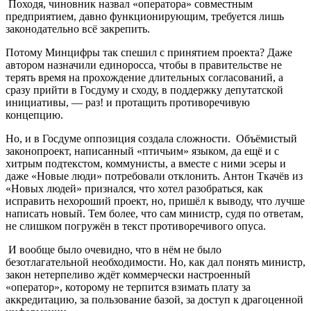
Походя, чиновник назвал «оператора» совместным
предприятием, давно функционирующим, требуется лишь
законодательно всё закрепить.
Потому Минцифры так спешил с принятием проекта? Даже
автором назначили единоросса, чтобы в правительстве не
терять время на прохождение длительных согласований, а
сразу прийти в Госдуму и сходу, в поддержку депутатской
инициативы, — раз! и протащить противоречивую
концепцию.
Но, и в Госдуме оппозиция создала сложности. Объёмистый
законопроект, написанный «птичьим» языком, да ещё и с
хитрым подтекстом, коммунисты, а вместе с ними эсеры и
даже «Новые люди» потребовали отклонить. Антон Ткачёв из
«Новых людей» признался, что хотел разобраться, как
исправить нехороший проект, но, пришёл к выводу, что лучше
написать новый. Тем более, что сам министр, судя по ответам,
не слишком погружён в текст противоречивого опуса.
И вообще было очевидно, что в нём не было
безотлагательной необходимости. Но, как дал понять министр,
закон нетерпеливо ждёт коммерчески настроенный
«оператор», которому не терпится взимать плату за
аккредитацию, за пользование базой, за доступ к драгоценной