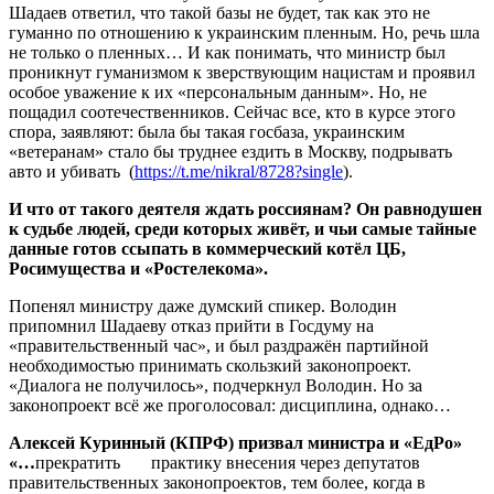
Шадаев ответил, что такой базы не будет, так как это не
гуманно по отношению к украинским пленным. Но, речь шла
не только о пленных… И как понимать, что министр был
проникнут гуманизмом к зверствующим нацистам и проявил
особое уважение к их «персональным данным». Но, не
пощадил соотечественников. Сейчас все, кто в курсе этого
спора, заявляют: была бы такая госбаза, украинским
«ветеранам» стало бы труднее ездить в Москву, подрывать
авто и убивать (
https://t.me/nikral/8728?single
).
И что от такого деятеля ждать россиянам? Он равнодушен
к судьбе людей, среди которых живёт, и чьи самые тайные
данные готов ссыпать в коммерческий котёл
ЦБ,
Росим
у
щест
ва
и
«Ростеле
к
ома».
Попенял министру даже думский спикер. Володин
припомнил Шадаеву отказ прийти в Госдуму на
«правительственный час», и был раздражён партийной
необходимостью принимать скользкий законопроект.
«Диалога не получилось», подчеркнул Володин. Но за
законопроект всё же проголосовал: дисциплина, однако…
Алексей Куринный (КПРФ) призвал министра и «ЕдРо»
«…
прекратить практику внесения через депутатов
правительственных законопроектов, тем более, когда в