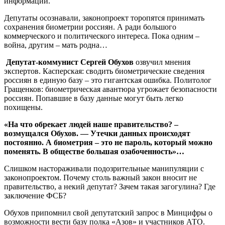
информации.
Депутаты осознавали, законопроект торопятся принимать
сохранения биометрии россиян. А ради большого
коммерческого и политического интереса. Пока одним –
война, другим – мать родна…
Депутат-коммунист Сергей Об
у
хов
озвучил мнения
экспертов. Касперская: сводить биометрические сведения
россиян в единую базу – это гигантская ошибка. Политолог
Гращенков: биометрическая авантюра угрожает безопасности
россиян. Попавшие в базу данные могут быть легко
похищены.
«Н
а
что
обрекает
людей
н
а
ше
п
р
ави
т
ел
ь
ств
о
? –
возмущался Обухов. — У
т
е
чки
д
анных пр
о
ис
х
одят
п
ост
о
я
нно.
А
биоме
т
рия
–
э
т
о
н
е
п
ароль,
к
о
т
орый
можно
п
о
м
ен
я
ть. В обществе
б
ольшая
оза
б
оче
н
н
о
сть»…
Слишком настораживали подозрительные манипуляции с
законопроектом. Почему столь важный закон вносит не
правительство, а некий депутат? Зачем такая загогулина? Где
заключение ФСБ?
Обухов припомнил свой депутатский запрос в Минцифры о
возможности вести базу полка «Азов» и участников АТО.