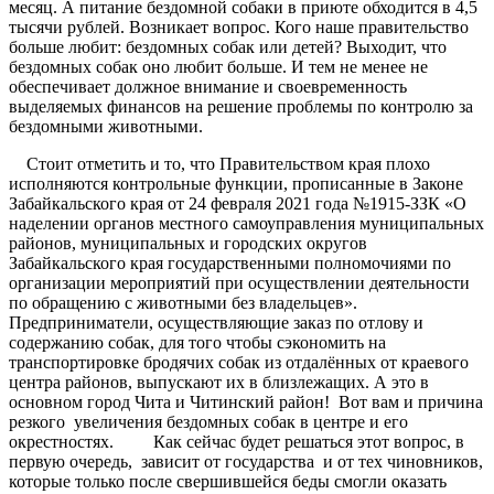
месяц. А питание бездомной собаки в приюте обходится в 4,5
тысячи рублей. Возникает вопрос. Кого наше правительство
больше любит: бездомных собак или детей? Выходит, что
бездомных собак оно любит больше. И тем не менее не
обеспечивает должное внимание и своевременность
выделяемых финансов на решение проблемы по контролю за
бездомными животными.
Стоит отметить и то, что Правительством края плохо
исполняются контрольные функции, прописанные в Законе
Забайкальского края от 24 февраля 2021 года №1915-ЗЗК «О
наделении органов местного самоуправления муниципальных
районов, муниципальных и городских округов
Забайкальского края государственными полномочиями по
организации мероприятий при осуществлении деятельности
по обращению с животными без владельцев».
Предприниматели, осуществляющие заказ по отлову и
содержанию собак, для того чтобы сэкономить на
транспортировке бродячих собак из отдалённых от краевого
центра районов, выпускают их в близлежащих. А это в
основном город Чита и Читинский район! Вот вам и причина
резкого увеличения бездомных собак в центре и его
окрестностях. Как сейчас будет решаться этот вопрос, в
первую очередь, зависит от государства и от тех чиновников,
которые только после свершившейся беды смогли оказать