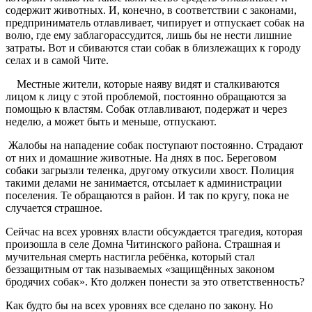
содержит животных. И, конечно, в соответствии с законами,
предприниматель отлавливает, чипирует и отпускает собак на
волю, где ему заблагорассудится, лишь бы не нести лишние
затраты. Вот и сбиваются стаи собак в близлежащих к городу
селах и в самой Чите.
Местные жители, которые наяву видят и сталкиваются
лицом к лицу с этой проблемой, постоянно обращаются за
помощью к властям. Собак отлавливают, подержат и через
неделю, а может быть и меньше, отпускают.
Жалобы на нападение собак поступают постоянно. Страдают
от них и домашние животные. На днях в пос. Береговом
собаки загрызли теленка, другому откусили хвост. Полиция
такими делами не занимается, отсылает к администрации
поселения. Те обращаются в район. И так по кругу, пока не
случается страшное.
Сейчас на всех уровнях власти обсуждается трагедия, которая
произошла в селе Домна Читинского района. Страшная и
мучительная смерть настигла ребёнка, который стал
беззащитным от так называемых «защищённых законом
бродячих собак». Кто должен понести за это ответственность?
Как будто бы на всех уровнях все сделано по закону. Но