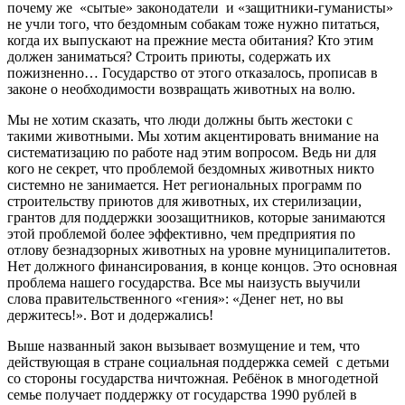
почему же «сытые» законодатели и «защитники-гуманисты»
не учли того, что бездомным собакам тоже нужно питаться,
когда их выпускают на прежние места обитания? Кто этим
должен заниматься? Строить приюты, содержать их
пожизненно… Государство от этого отказалось, прописав в
законе о необходимости возвращать животных на волю.
Мы не хотим сказать, что люди должны быть жестоки с
такими животными. Мы хотим акцентировать внимание на
систематизацию по работе над этим вопросом. Ведь ни для
кого не секрет, что проблемой бездомных животных никто
системно не занимается. Нет региональных программ по
строительству приютов для животных, их стерилизации,
грантов для поддержки зоозащитников, которые занимаются
этой проблемой более эффективно, чем предприятия по
отлову безнадзорных животных на уровне муниципалитетов.
Нет должного финансирования, в конце концов. Это основная
проблема нашего государства. Все мы наизусть выучили
слова правительственного «гения»: «Денег нет, но вы
держитесь!». Вот и додержались!
Выше названный закон вызывает возмущение и тем, что
действующая в стране социальная поддержка семей с детьми
со стороны государства ничтожная. Ребёнок в многодетной
семье получает поддержку от государства 1990 рублей в