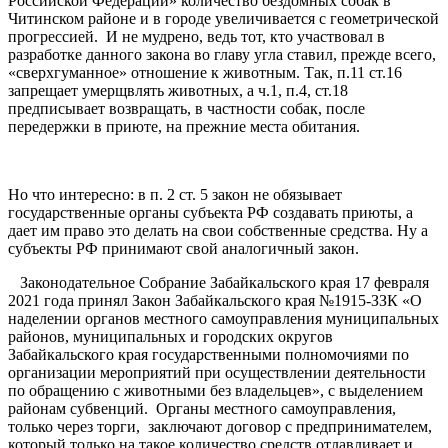
Российской Федерации» количество бездомных собак в
Читинском районе и в городе увеличивается с геометрической
прогрессией. И не мудрено, ведь тот, кто участвовал в
разработке данного закона во главу угла ставил, прежде всего,
«сверхгуманное» отношение к животным. Так, п.11 ст.16
запрещает умерщвлять животных, а ч.1, п.4, ст.18
предписывает возвращать, в частности собак, после
передержки в приюте, на прежние места обитания.
Но что интересно: в п. 2 ст. 5 закон не обязывает
государственные органы субъекта РФ создавать приюты, а
дает им право это делать на свои собственные средства. Ну а
субъекты РФ принимают свой аналогичный закон.
Законодательное Собрание Забайкальского края 17 февраля
2021 года принял Закон Забайкальского края №1915-ЗЗК «О
наделении органов местного самоуправления муниципальных
районов, муниципальных и городских округов
Забайкальского края государственными полномочиями по
организации мероприятий при осуществлении деятельности
по обращению с животными без владельцев», с выделением
районам субвенций. Органы местного самоуправления,
только через торги, заключают договор с предпринимателем,
который только на такое количество средств отлавливает и