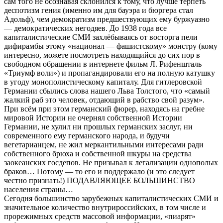
сам того не осознавая склонился к тому, что лучше терпеть
деспотизм гения (именно им для бауэра и бюргера стал
Адольф), чем демократизм предшествующих ему буржуазно
— демократических негодяев. До 1938 года все
капиталистические СМИ захлёбываясь от восторга пели
дифирамбы этому «национал — фашистскому» монстру (кому
интересно, можете посмотреть находящийся до сих пор в
свободном обращении в интернете фильм Л. Рифеншталь
«Триумф воли») и пропагандировали его на полную катушку
в угоду монополистическому капиталу. Для гитлеровской
Германии сбылись слова нашего Льва Толстого, что «самый
жалкий раб это человек, отдающий в рабство свой разум».
При всём при этом германский фюрер, находясь на гребне
мировой Истории не очернял собственной Истории
Германии, не хулил ни прошлых германских заслуг, ни
современного ему германского народа, и будучи
вегетарианцем, не жил меркантильными интересами ради
собственного брюха и собственной шкуры на средства
заокеанских госдепов. Не призывал к легализации однополых
браков… Потому — то его и поддержало (и это следует
честно признать!) ПОДАВЛЯЮЩЕЕ БОЛЬШИНСТВО
населения страны…
Сегодня большинство зарубежных капиталистических СМИ и
значительное количество внутрироссийских, в том числе и
прорежимных средств массовой информации, «пиарят»