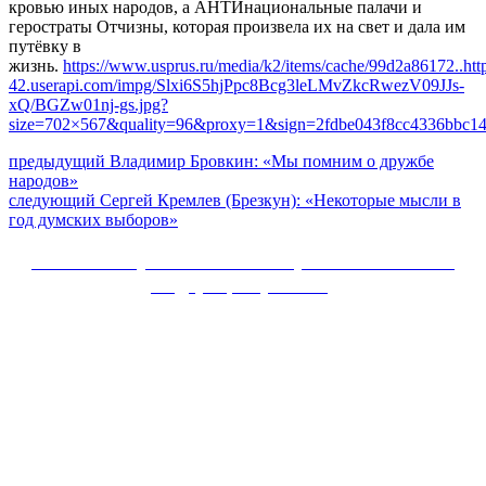
кровью иных народов, а АНТИнациональные палачи и
геростраты Отчизны, которая произвела их на свет и дала им
путёвку в
жизнь.
https://www.usprus.ru/media/k2/items/cache/99d2a86172..
htt
42.userapi.com/impg/Slxi6S5hjPpc8Bcg3leLMvZkcRwezV09JJs-
xQ/BGZw01nj-gs.jpg?
size=702×567&quality=96&proxy=1&sign=2fdbe043f8cc4336bbc1
Навигация
Предыдущий
предыдущий
Владимир Бровкин: «Мы помним о дружбе
пост:
народов»
по
Следующее
следующий
Сергей Кремлев (Брезкун): «Некоторые мысли в
записям
сообщение:
год думских выборов»
Сайт Коммунистической партии Российской
Федерации (КПРФ)
Вверх