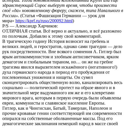
истории. Тогда новоявленный коллективный Крупп или ещё
здравствующий Сорос выберут время, чтобы произнести
своё «да» новоявленному фюреру, скажем, типа Навального в
России».
(Статья «Фашизация Германии — урок для
мира»
https://kprf.ru/ruso/200092.html
)
P/S — Александр Харчиков:
ОТЛИЧНАЯ статья. Всё верно и актуально, и всё разложено
по полочкам. Добавлю к этому свой комментарий.
В трагическую годину История возносит на гребень и
великих людей, и геростратов, однако сами трагедии — дело
рук посредственности. Вне всякого сомнения А. Гитлер был
ярым антикоммунистом и злобным антисоветчиком, ярким
демагогом и глобальным тираном, но… он же на гребне
трагизма явился выразителем искажённого (негативного!)
духа германского народа в период его пробуждения от
послевоенных унижения и нищеты. Он сумел
сконцентрировать общественную волю, канализировать весь
социально — политический протест на образе явного и в
значительной мере выдуманного им же и его клевретами
мирового врага, которым в первую очередь были объявлены
евреи, коммунисты и славянское население Европы.
Гитлер, как и Чингисхан, Батый, Тамерлан, Наполеон и
прочие кровавые гении соответствующей им современности
опирался на собственные оболваненные массы. Под его
демагогические заклинания немецкий народ в массе своей