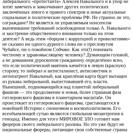
либерального «протестанта» Алексея Навального и в упор не
хотят замечать и замалчивают других политических
заключённых левого и правого спектров и иные актуальные
социальные и политические проблемы РФ. Не странно ли это,
сограждане? Не является ли управляемым нонсенсом
выпячивание требований освобождения только А. Навального
и заострение общественного внимания только на этом
деятеле? А ведь этим «борцом с коррупцией и привилегиями»
не сказано ни одного дурного слова ни о пресловутом
Чубайсе, ни о покойном Собчаке. Как это(!) понимать
честному и здравомыслящему человеку? Думающим головой,
а не домашним дуроскопом гражданину определённо ясно,
что если политический маятник качнётся в левую (красную)
сторону, то либерал и антисталинист, антисоветчик и
антипатриот Навальный, как краплёная карта будет вытащен
из рукава либеральной, выпестовавшей его, власти.
Нынешний, поднимающийся над планетой либеральный
фашизм — это продолжение и новая, более страшная фаза
гитлеровского фашизма в планетарном масштабе. Он
проистекает из гитлеровского фашизма, срастающегося в
новейшей Истории с сионизмом и космополитизмом. Его
всеобъемлющей сутью являются глобальная мизантропия и
геноцид. Именно для этого МИРОВОЕ ЗЛО готовит нам
фюреров своего либерального разлива. Но это уже будут не
национальные фюреры, питающие свои собственные страны