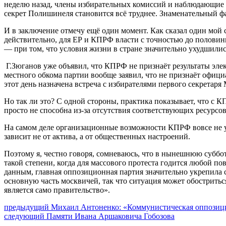
неделю назад, члены избирательных комиссий и наблюдающие з
секрет Полишинеля становится всё труднее. Знаменательный ф
И в заключение отмечу ещё один момент. Как сказал один мой
действительно, для ЕР и КПРФ власти с точностью до половины
— при том, что условия жизни в стране значительно ухудшили
Г.Зюганов уже объявил, что КПРФ не признаёт результаты эле
местного обкома партии вообще заявил, что не признаёт офици
этот день назначена встреча с избирателями первого секретар
Но так ли это? С одной стороны, практика показывает, что с 
просто не способна из-за отсутствия соответствующих ресурсов
На самом деле организационные возможности КПРФ вовсе не у
зависит не от актива, а от общественных настроений.
Поэтому я, честно говоря, сомневаюсь, что в нынешнюю суббот
такой степени, когда для массового протеста годится любой по
данным, главная оппозиционная партия значительно укрепила с
основную часть москвичей, так что ситуация может обостритьс
является само правительство».
Навигация
Предыдущий
предыдущий
Михаил Антоненко: «Коммунистическая оппозици
Следующее
пост:
следующий
Памяти Ивана Аршаковича Гобозова
по
сообщение: