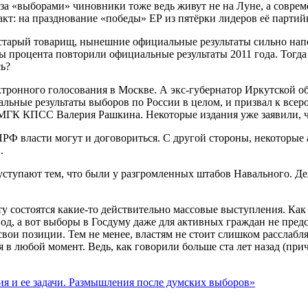
а «выборами» чиновники тоже ведь живут не на Луне, а совреме
акт: на празднование «победы» ЕР из пятёрки лидеров её парт
 старый товарищ, нынешние официальные результаты сильно нап
 процента повторили официальные результаты 2011 года. Тогда 
сь?
ктронного голосования в Москве. А экс-губернатор Иркутской 
альные результаты выборов по России в целом, и призвал к все
я МГК КПСС Валерия Рашкина. Некоторые издания уже заявили, ч
КПРФ власти могут и договориться. С другой стороны, некоторые
.
ступают тем, что были у разгромленных штабов Навального. Де
у состоятся какие-то действительно массовые выступления. Как 
вод, а вот выборы в Госдуму даже для активных граждан не пред
вои позиции. Тем не менее, властям не стоит слишком расслабл
я в любой момент. Ведь, как говорили больше ста лет назад (пр
я и ее задачи. Размышления после думских выборов»