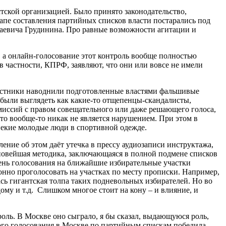
ской организацией. Было принято законодательство,
тапе составления партийных списков власти постарались под
лаевича Грудинина. Про равные возможности агитации и
, а онлайн-голосование этот контроль вообще полностью
 частности, КПРФ, заявляют, что они или вовсе не имели
участники наводнили подготовленные властями фальшивые
были выглядеть как какие-то отщепенцы-скандалисты,
комиссий с правом совещательного или даже решающего голоса,
то вообще-то никак не является нарушением. При этом в
некие молодые люди в спортивной одежде.
ние об этом даёт утечка в прессу аудиозаписи инструктажа,
новейшая методика, заключающаяся в полной подмене списков
ень голосования на ближайшие избирательные участки
онно проголосовать на участках по месту прописки. Например,
ась гигантская толпа таких подневольных избирателей. Но во
ому и т.д. Слишком многое стоит на кону – и влияние, и
оль. В Москве оно сыграло, я бы сказал, выдающуюся роль,
ого голосования в Москве по партийным спискам победила