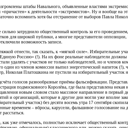
згромлены штабы Навального, объявленные властями экстремист
л «причастен» к деятельности «экстремистов». Ну и вообще на э
таточно вспомнить хотя бы отстранение от выборов Павла Нико
е сильно затруднило общественный контроль за его проведением
ков для широкой публики, а многие представители оппозиции, в
 отключили возможность записи.
яжкой отнести, так сказать, к «мягкой силе». Избирательные 
Единую Россию» (!). На их фоне реальные наблюдатели должны 
стали удалять с участков не только наблюдателей, но и членов 
о один из членов комиссии выпил энергетический напиток (!), ч
ер, Николая Платошкина не пустили на избирательный участок 
счёта голосов разнообразные приёмы фальсификации. Представле
трация подмосковного Королёва, где была представлена некая 
давления новым словом стало массовое направление в первый д
ятий и организаций, которые в другие дни могли уже вполне зак
бирательный участок) без десяти восемь утра 17 сентября скопил
енные временем – вбросы, карусели, фальшивое голосование на д
 расстаться.
е, как уже отмечалось, полностью исключает общественный контр
ёркиваю, официальным) классического или, можно сказать, очн