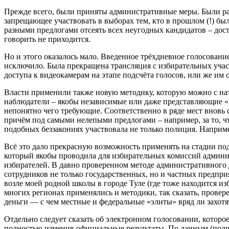
Прежде всего, были приняты административные меры. Были ра
запрещающее участвовать в выборах тем, кто в прошлом (!) бы
разными предлогами отсеять всех неугодных кандидатов – дос
говорить не приходится.
Но и этого оказалось мало. Введенное трёхдневное голосовани
исключило. Была прекращена трансляция с избирательных участ
доступа к видеокамерам на этапе подсчёта голосов, или же им
Власти применили также новую методику, которую можно с нат
наблюдатели – якобы независимые или даже представляющие «
непонятно чего требующие. Соответственно в ряде мест вновь 
причём под самыми нелепыми предлогами – например, за то, чт
подобных беззакониях участвовала не только полиция. Наприм
Всё это дало прекрасную возможность применять на стадии под
который якобы проводила для избирательных комиссий админис
избирателей. В давно проверенном методе административного 
сотрудников не только государственных, но и частных предпри
возле моей родной школы в городе Туле (где тоже находится из
многих регионах применялись и методики, так сказать, провер
деньги — с чем местные и федеральные «элиты» вряд ли захотят
Отдельно следует сказать об электронном голосовании, которо
полностью изменив официальные результаты. По данным (подч