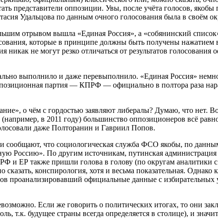
ть представители оппозиции. Увы, после учёта голосов, якобы 
сия Удальцова по данным очного голосования была в своём окру
льшим отрывом вышла «Единая Россия», а «собянинский список» 
сования, которые в принципе должны быть получены нажатием 
 никак не могут резко отличаться от результатов голосования о
ально выполнило и даже перевыполнило. «Единая Россия» немно
 оппозиционная партия — КПРФ — официально в полтора раза нар
ние», о чём с гордостью заявляют либералы? Думаю, что нет. В
» (например, в 2011 году) большинство оппозиционеров всё ра
голосовали даже Полторанин и Гавриил Попов.
ки сообщают, что социологическая служба ФСО якобы, по данным 
ую Россию». По другим источникам, путинская администрация я
 и ЕР также пришли голова в голову (по округам аналитики с 
но сказать, конспирология, хотя и весьма показательная. Однак
ов проанализировавший официальные данные с избирательных 
евозможно. Если же говорить о политических итогах, то они за
роль, т.к. будущее страны всегда определяется в столице), и зн