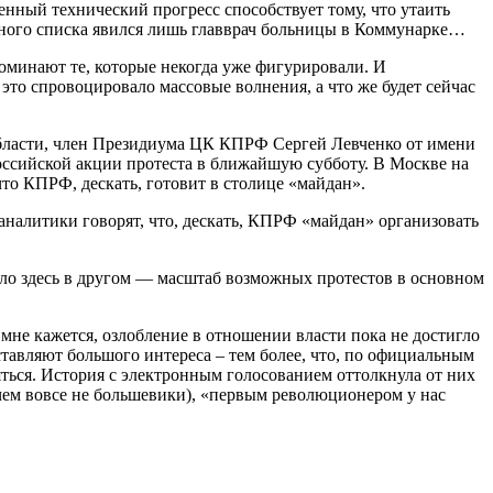
нный технический прогресс способствует тому, что утаить
ийного списка явился лишь главврач больницы в Коммунарке…
оминают те, которые некогда уже фигурировали. И
это спровоцировало массовые волнения, а что же будет сейчас
области, член Президиума ЦК КПРФ Сергей Левченко от имени
российской акции протеста в ближайшую субботу. В Москве на
то КПРФ, дескать, готовит в столице «майдан».
 аналитики говорят, что, дескать, КПРФ «майдан» организовать
ло здесь в другом — масштаб возможных протестов в основном
мне кажется, озлобление в отношении власти пока не достигло
ставляют большого интереса – тем более, что, по официальным
яться. История с электронным голосованием оттолкнула от них
ичем вовсе не большевики), «первым революционером у нас