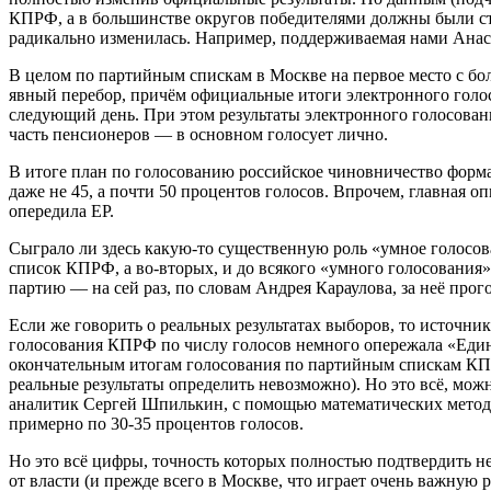
КПРФ, а в большинстве округов победителями должны были ста
радикально изменилась. Например, поддерживаемая нами Анаста
В целом по партийным спискам в Москве на первое место с бо
явный перебор, причём официальные итоги электронного голо
следующий день. При этом результаты электронного голосования
часть пенсионеров — в основном голосует лично.
В итоге план по голосованию российское чиновничество форм
даже не 45, а почти 50 процентов голосов. Впрочем, главная
опередила ЕР.
Сыграло ли здесь какую-то существенную роль «умное голосова
список КПРФ, а во-вторых, и до всякого «умного голосования
партию — на сей раз, по словам Андрея Караулова, за неё про
Если же говорить о реальных результатах выборов, то источни
голосования КПРФ по числу голосов немного опережала «Един
окончательным итогам голосования по партийным спискам КПРФ
реальные результаты определить невозможно). Но это всё, мож
аналитик Сергей Шпилькин, с помощью математических метод
примерно по 30-35 процентов голосов.
Но это всё цифры, точность которых полностью подтвердить н
от власти (и прежде всего в Москве, что играет очень важную 