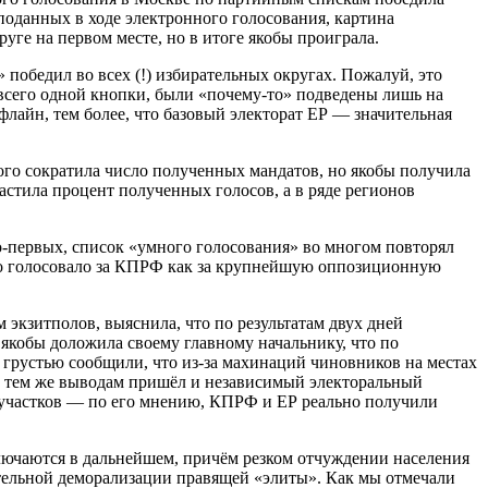
поданных в ходе электронного голосования, картина
ге на первом месте, но в итоге якобы проиграла.
победил во всех (!) избирательных округах. Пожалуй, это
всего одной кнопки, были «почему-то» подведены лишь на
флайн, тем более, что базовый электорат ЕР — значительная
го сократила число полученных мандатов, но якобы получила
астила процент полученных голосов, а в ряде регионов
о-первых, список «умного голосования» во многом повторял
вно голосовало за КПРФ как за крупнейшую оппозиционную
экзитполов, выяснила, что по результатам двух дней
кобы доложила своему главному начальнику, что по
грустью сообщили, что из-за махинаций чиновников на местах
о к тем же выводам пришёл и независимый электоральный
участков — по его мнению, КПРФ и ЕР реально получили
ключаются в дальнейшем, причём резком отчуждении населения
ачительной деморализации правящей «элиты». Как мы отмечали