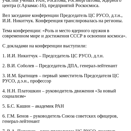
участии ученых РАН, Росатома, Росэнергоатома, Ядерного
центра (г.Арзамас-16), предприятий Роскосмоса.
Вел заседание конференции Председатель ЦС РУСО, д.т.н.,
И.И. Никитчук. Конференция транслировалась на регионы.
Тема конференции: «Роль и место ядерного оружия в
современном мире и достижения СССР в освоении космоса».
С докладами на конференции выступили:
1. И.И. Никитчук – Председатель ЦС РУСО, д.т.н.
2. В.И. Соболев – Председатель ДПА, генерал-лейтенант
3. И.М. Братищев – первый заместитель Председателя ЦС
РУСО, д.э.н., профессор
4. Н.Н. Платошкин – руководитель движения «За новый
социализм»
5. Б.С. Кашин – академик РАН
6. Г.М. Бенов – руководитель Союза советских офицеров,
генерал-лейтенант