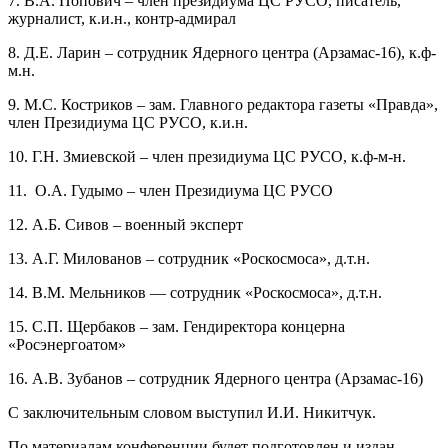
7. В.А. Попович – член президиума ЦС РУСО, писатель,
журналист, к.и.н., контр-адмирал
8. Д.Е. Ларин – сотрудник Ядерного центра (Арзамас-16), к.ф-
м.н.
9. М.С. Костриков – зам. Главного редактора газеты «Правда»,
член Президиума ЦС РУСО, к.и.н.
10. Г.Н. Змиевской – член президиума ЦС РУСО, к.ф-м-н.
11. О.А. Гудымо – член Президиума ЦС РУСО
12. А.Б. Сивов – военный эксперт
13. А.Г. Милованов – сотрудник «Роскосмоса», д.т.н.
14. В.М. Мельников — сотрудник «Роскосмоса», д.т.н.
15. С.П. Щербаков – зам. Гендиректора концерна
«Росэнергоатом»
16. А.В. Зубанов – сотрудник Ядерного центра (Арзамас-16)
С заключительным словом выступил И.И. Никитчук.
По материалам конференции будет подготовлен и издан