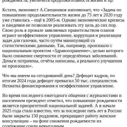
рождаемость, увеличить продолжительность жизни и пр.
Кстати, экономист А.Свешников напоминает, что «Задача по
повышению продолжительности жизни до 75 лет к 2020 году
уже ставилась – ещё в 2005-м. Однако экономические кризисы
и пандемия не позволили реализовать эту цель до сих пор.
Свою роль в провале заявляемых правительством планов
играют неэффективное управление, коррупция и реализация
задач для галочки, часто путём манипуляций со
статистическими данными. Так, например, произошло с
национальным проектом «Здравоохранение», целью которого
было снижение смертности от определённых заболеваний.
Деньги потрачены, отчёты написаны, а реального улучшения
не произошло».
Что мы имеем на сегодняшний день? Дефицит кадров, по
итогам 2024 года дефицит превысил 50 тыс. специалистов.
Нехватка финансирования и неэффективное управление.
Во время последнего ежегодного общения с журналистами и
населением президент отметил, что повышение рождаемости
является приоритетной национальной задачей. А в начале
2025 года стало известно, что за последние пять лет в России
были закрыты 150 роддомов, прекращают работу женские
консультации – на фоне снижения рождаемости их
содержание сочли невыгодным.