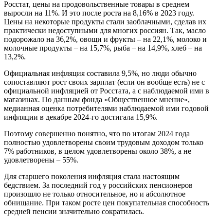
Росстат, цены на продовольственные товары в среднем
выросли на 11%. И это после роста на 8,16% в 2023 году.
Цены на некоторые продукты стали заоблачными, сделав их
практически недоступными для многих россиян. Так, масло
подорожало на 36,2%, овощи и фрукты – на 22,1%, молоко и
молочные продукты – на 15,7%, рыба – на 14,9%, хлеб – на
13,2%.
Официальная инфляция составила 9,5%, но люди обычно
сопоставляют рост своих зарплат (если он вообще есть) не с
официальной инфляцией от Росстата, а с наблюдаемой ими в
магазинах. По данным фонда «Общественное мнение»,
медианная оценка потребителями наблюдаемой ими годовой
инфляции в декабре 2024-го достигала 15,9%.
Поэтому совершенно понятно, что по итогам 2024 года
полностью удовлетворены своим трудовым доходом только
7% работников, в целом удовлетворены около 38%, а не
удовлетворены – 55%.
Для старшего поколения инфляция стала настоящим
бедствием. За последний год у российских пенсионеров
произошло не только относительное, но и абсолютное
обнищание. При таком росте цен покупательная способность
средней пенсии значительно сократилась.