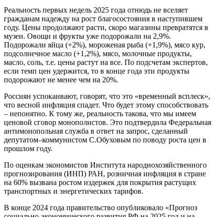
Реальность первых недель 2025 года отнюдь не вселяет
гражданам надежду на рост благосостояния в наступившем
году. Цены продолжают расти, скоро магазины превратятся в
музеи. Овощи и фрукты уже подорожали на 2,9%.
Подорожали яйца (+2%), мороженая рыба (+1,9%), мясо кур,
подсолнечное масло (+1,2%), мясо, молочные продукты,
масло, соль, т.е. цены растут на все. По подсчетам экспертов,
если темп цен удержится, то в конце года эти продукты
подорожают не менее чем на 20%.
Россиян успокаивают, говорят, что это «временный всплеск»,
что весной инфляция спадет. Что будет этому способствовать
– непонятно. К тому же, реальность такова, что мы имеем
ценовой сговор монополистов. Это подтвердила Федеральная
антимонопольная служба в ответ на запрос, сделанный
депутатом–коммунистом С.Обуховым по поводу роста цен в
прошлом году.
По оценкам экономистов Института народнохозяйственного
прогнозирования (ИНП) РАН, розничная инфляция в стране
на 60% вызвана ростом издержек для покрытия растущих
транспортных и энергетических тарифов.
В конце 2024 года правительство опубликовало «Прогноз
социально-экономического развития РФ на 2025 год и на