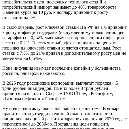
потребительских цен, поскольку технологический и
потребительский импорт занимает до 40% товарооборота.
Падение курса на 10 руб. к доллару приводит к росту
инфляции на 2%.
В свою очередь, рост ключевой ставки ЦБ РФ на 1% приводит
к росту инфляции издержек (вынужденному повышению цен
и тарифов) на 0,24%, уменьшая со стороны спроса инфляцию
всего на 0,2%. То есть чистый эффект влияния на цены от
повышения ключевой ставки является отрицательным. Рост
ставки с 7,5% до 21% привел к дополнительному росту цен не
менее чем на 0,6%».
Пока инфляция изымает последние копейки у большинства
россиян, олигархи наживаются.
В 2025 году российские корпорации выплатят порядка 4,5
трлн рублей дивидендов. Из них более 3 трлн рублей
придется на выплаты Сбера, «ЛУКОЙЛа», «Роснефти»,
«Газпром нефти» и «Татнефти».
Ну и еще одна актуальная для нашей страны тема. В январе
правительство утвердило единый план по достижению
национальных целей развития здравоохранения до 2030 года с
перспективой до 2036-го. Поставлены цели повысить