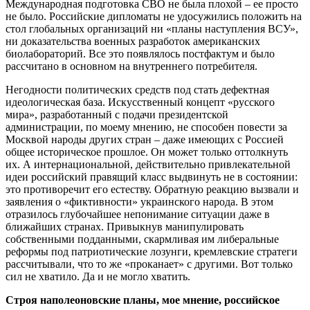
Международная подготовка СВО не была плохой – ее просто
не было. Российские дипломаты не удосужились положить на
стол глобальных организаций ни «планы наступления ВСУ»,
ни доказательства военных разработок американских
биолабораторий. Все это появлялось постфактум и было
рассчитано в основном на внутреннего потребителя.
Негодности политических средств под стать дефектная
идеологическая база. Искусственный концепт «русского
мира», разработанный с подачи президентской
администрации, по моему мнению, не способен повести за
Москвой народы других стран – даже имеющих с Россией
общее историческое прошлое. Он может только оттолкнуть
их. А интернациональной, действительно привлекательной
идеи российский правящий класс выдвинуть не в состоянии:
это противоречит его естеству. Обратную реакцию вызвали и
заявления о «фиктивности» украинского народа. В этом
отразилось глубочайшее непонимание ситуации даже в
ближайших странах. Привыкнув манипулировать
собственными подданными, скармливая им либеральные
реформы под патриотические лозунги, кремлевские стратеги
рассчитывали, что то же «проканает» с другими. Вот только
сил не хватило. Да и не могло хватить.
Строя наполеоновские планы, мое мнение, российское