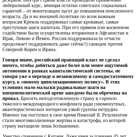
либеральный курс, зачищая остатки советских социальных
гарантий – от монетизации льгот до повышения пенсионного
возраста. Да и во внешней политике по всем важным
вопросам Кремль поддерживал самые кровавые, самые
преступные шаги капитала. При его прямом или косвенном
содействии были осуществлены вторжения в Афганистан и
Ирак, Ливию и Йемен. Россия поддерживала (и отчасти
продолжает поддерживать даже сейчас!) санкции против
Северной Кореи и Ирана.
Говоря иначе, российский правящий класс не сделал
ничего, чтобы добиться даже более или менее ощутимой
автономии в рамках капиталистической системы, не
говоря уже о переходе к независимому и самодостаточному
курсу, к «новому цивилизационному полюсу». В этих
условиях мало-мальски радикальные шаги на
внешнеполитической арене заведомо были обречены на
провал.
Бросить неподготовленную страну в горнило
тяжелого международного конфликта ради сиюминутных,
авантюристических интересов узкой группы нетрудно.
Именно так поступил в свое время Николай II. Результатом
стали многомиллионные жертвы и катастрофа, из которой
страну вытащили лишь большевики.
Уместно сравнение с Китаем. Даже имея за плечами 45 лет