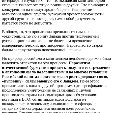
интерьера, а изучать их – то, что экспансия капитала одной
страны вызывает ответную реакцию других. Это приводит к
конкуренции на международной арене. Увеличение
автономии одной группы буржуазии урезает возможности
другой группы – и последняя, само собой разумеется,
пытается этого не допустить.
В общем, то, что пропаганда преподносит нам как
«экзистенциальную войну Запада против тысячелетней
русской цивилизации», — не более чем проявление
империалистических противоречий. Недовольство старой
банды эксплуататоров новоявленной шайкой.
Но природа российского капитализма неизбежно должна была
наложить отпечаток на эти процессы.
Паразитизм
отечественной буржуазии привел к тому, что ее стремление
к автономии было половинчатым и во многом условным.
Российский капитал вовсе не желал рвать родовые связи,
«пуповину», связывающую его с Западом.
Из-за этого
проваливались одна за другой программы диверсификации,
продолжалось уничтожение не связанных с Трубой
производств, страна на невыгодных для себя условиях
вступила в ВТО, сотни миллиардов долларов не
вкладывались в экономику, а выводились в офшоры, в
западных банках держалась львиная доля российских
резервов. Внутри страны власти проводили привычный