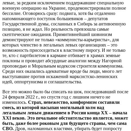
левые, за редким исключением поддержавшие специальную
военную операцию на Украине, продемонстрировали полное
бессилие. Оговорюсь сразу: подвига, хотя бы отдаленно
напоминающего поступок большевиков – депутатов
Государственной думы, сосланных в Сибирь за антивоенную
позицию, я не ждал. Но реальность превзошла самые
скептические ожидания. Примитивнейший шовинизм
демонстрируют не только «коммунисты-карьеристы», для
которых членство в легальных левых организациях – это
возможность присоседиться к властному пирогу. И не только
те, кто с партбилетом в кармане отбивает в храмах земные
поклоны и проводит абсурдные аналогии между Нагорной
проповедью и Моральным кодексом строителя коммунизма.
Среди них оказались адекватные вроде бы люди, много лет
выступавшие против искажений марксистско-ленинских
идей, оппортунизма и соглашательства.
Все это можно было бы списать на шок, последовавший после
24 февраля 2022 г., но спустя год с лишним ничего не
изменилось.
Страх, невежество, конформизм составили
смесь, из которой насыпан могильный холм над
легальным левым движением в России конца
XX
– начала
XXI
веков. Это печальное обстоятельство является, может
быть, даже более роковым для будущего страны, чем сама
СВО.
Дров, наломанных властями, убирать будет попросту