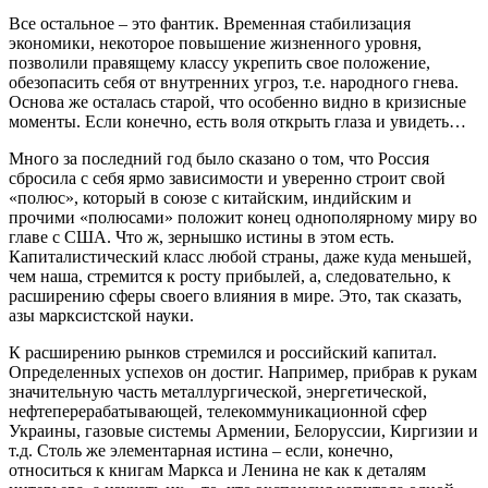
Все остальное – это фантик. Временная стабилизация
экономики, некоторое повышение жизненного уровня,
позволили правящему классу укрепить свое положение,
обезопасить себя от внутренних угроз, т.е. народного гнева.
Основа же осталась старой, что особенно видно в кризисные
моменты. Если конечно, есть воля открыть глаза и увидеть…
Много за последний год было сказано о том, что Россия
сбросила с себя ярмо зависимости и уверенно строит свой
«полюс», который в союзе с китайским, индийским и
прочими «полюсами» положит конец однополярному миру во
главе с США. Что ж, зернышко истины в этом есть.
Капиталистический класс любой страны, даже куда меньшей,
чем наша, стремится к росту прибылей, а, следовательно, к
расширению сферы своего влияния в мире. Это, так сказать,
азы марксистской науки.
К расширению рынков стремился и российский капитал.
Определенных успехов он достиг. Например, прибрав к рукам
значительную часть металлургической, энергетической,
нефтеперерабатывающей, телекоммуникационной сфер
Украины, газовые системы Армении, Белоруссии, Киргизии и
т.д. Столь же элементарная истина – если, конечно,
относиться к книгам Маркса и Ленина не как к деталям