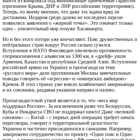
выйти из конфликта под минимальные приемлемые гарантии
(признание Крыма, ДНР и ЛНР российскими территориями).
Теперь, по моему мнению, что даже эта задача вряд ли
достижима. Недаром среди далеко не последних персон
появились заявления о «жирной точке». Это означает только
одно – унизительный мир похуже Хасавьюрта.
Но и без этого потери уже впечатляют. Пояс дружественных и
нейтральных стран вокруг России сильно сузился.
Вступление в НАТО Финляндии увеличило протяженность
соприкосновения с альянсом на 1300 км, в «дрейф» ушли
Армения, Казахстан и республики Средней Азии. Вступление
российской армии на Украину и пропаганда на тему
«русского мира» дали противникам Москвы замечательные
поводы говорить об «агрессии» и «имперских амбициях»
Кремля. В этих странах уже вовсю хозяйничают американцы
и их союзники, раздавая указания направо и налево.
Пропагандистской уткой является и то, что «весь мир
поддержал Россию». За исключением разве что Белоруссии,
Кубы и Никарагуа СВО не поддержал никто! Даже «великий
союзник» — Китай – с первых дней операции требует начать
переговоры, говорит о территориальной целостности
Украины и частично присоединился к санкциям. Например,
заморожено сотрудничество по проекту «Один пояс и Один
путь», о прекращении контактов с РФ заявил Азиатский банк