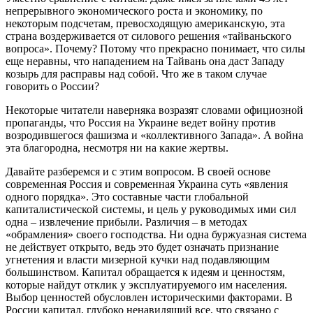
непрерывного экономического роста и экономику, по
некоторым подсчетам, превосходящую американскую, эта
страна воздерживается от силового решения «тайваньского
вопроса». Почему? Потому что прекрасно понимает, что силы
еще неравны, что нападением на Тайвань она даст Западу
козырь для расправы над собой. Что же в таком случае
говорить о России?
Некоторые читатели наверняка возразят словами официозной
пропаганды, что Россия на Украине ведет войну против
возродившегося фашизма и «коллективного Запада». А война
эта благородна, несмотря ни на какие жертвы.
Давайте разберемся и с этим вопросом. В своей основе
современная Россия и современная Украина суть «явления
одного порядка». Это составные части глобальной
капиталистической системы, и цель у руководимых ими сил
одна – извлечение прибыли. Различия – в методах
«обрамления» своего господства. Ни одна буржуазная система
не действует открыто, ведь это будет означать признание
угнетения и власти мизерной кучки над подавляющим
большинством. Капитал обращается к идеям и ценностям,
которые найдут отклик у эксплуатируемого им населения.
Выбор ценностей обусловлен историческими факторами. В
России капитал, глубоко ненавидящий все, что связано с