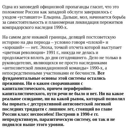
Одна из заповедей официозной пропаганды гласит, что это
положение России как западной обслуги завершилось с
уходом «уставшего» Ельцина. Дальше, мол, начинается борьба
за самостоятельность и планомерная ликвидация пережитков
компрадорского наследия 1990-х.
На самом деле никакой границы, делящей постсоветскую
историю на два периода – условно говоря «плохой» и
«хороший» — нет. Эпоха, точкой отсчета которой выступает
«цветная революция» 1991 г., никуда не делась и
продолжается вплоть до дня сегодняшнего. Дело не только в
руководителях, являющихся не просто наследниками
«антисоветской ликвидационной команды» 1990-х, а
непосредственными участниками ее бесчинств.
Все
фундаментальные основы этой системы остались
прежними. Ни о каком сворачивании с
капиталистического, причем периферийно-
капиталистического, пути речи не было и нет. Ни на какое
реальное созидание, ни на какой рывок, который позволил
бы порвать с деструктивной антисоветской логикой
последних тридцати с лишним лет, стоящий во главе
России класс неспособен! Построив в 1990-е гг.
непродуктивную, паразитическую систему, он так и не
поднялся выше этого уровня.