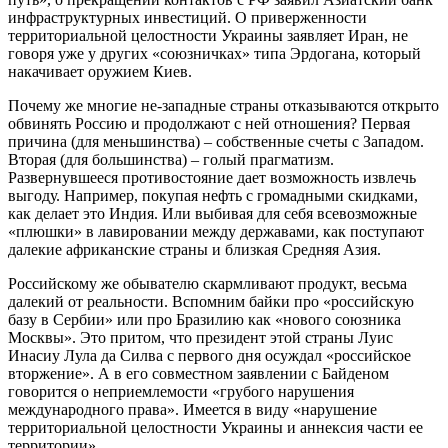
инфраструктурных инвестиций. О приверженности
территориальной целостности Украины заявляет Иран, не
говоря уже у других «союзничках» типа Эрдогана, который
накачивает оружием Киев.
Почему же многие не-западные страны отказываются открыто
обвинять Россию и продолжают с ней отношения? Первая
причина (для меньшинства) – собственные счеты с Западом.
Вторая (для большинства) – голый прагматизм.
Развернувшееся противостояние дает возможность извлечь
выгоду. Например, покупая нефть с громадными скидками,
как делает это Индия. Или выбивая для себя всевозможные
«плюшки» в лавировании между державами, как поступают
далекие африканские страны и близкая Средняя Азия.
Российскому же обывателю скармливают продукт, весьма
далекий от реальности. Вспомним байки про «российскую
базу в Сербии» или про Бразилию как «нового союзника
Москвы». Это притом, что президент этой страны Луис
Инасиу Лула да Силва с первого дня осуждал «российское
вторжение». А в его совместном заявлении с Байденом
говорится о неприемлемости «грубого нарушения
международного права». Имеется в виду «нарушение
территориальной целостности Украины и аннексия части ее
территории»…