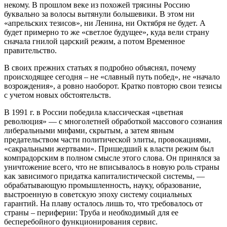
некому. В прошлом веке из похожей трясины Россию
буквально за волосы вытянули большевики. В этом ни
«апрельских тезисов», ни Ленина, ни Октября не будет. А
будет примерно то же «светлое будущее», куда вели страну
сначала гнилой царский режим, а потом Временное
правительство.
В своих прежних статьях я подробно объяснял, почему
происходящее сегодня – не «славный путь побед», не «начало
возрождения», а ровно наоборот. Кратко повторю свои тезисы
с учетом новых обстоятельств.
В 1991 г. в России победила классическая «цветная
революция» — с многолетней обработкой массового сознания
либеральными мифами, скрытым, а затем явным
предательством части политической элиты, провокациями,
«сакральными жертвами». Пришедший к власти режим был
компрадорским в полном смысле этого слова. Он принялся за
уничтожение всего, что не вписывалось в новую роль страны
как зависимого придатка капиталистической системы, —
обрабатывающую промышленность, науку, образование,
выстроенную в советскую эпоху систему социальных
гарантий. На плаву осталось лишь то, что требовалось от
страны – периферии: Труба и необходимый для ее
бесперебойного функционирования сервис.