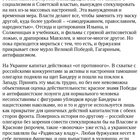
социализмом и Советской властью, вынужден спекулировать
на них из-за массовых настроений. Эта вынужденная и
временная мера. Власти делают все, чтобы заменить эту маску
другой, куда более удобной – «самодержавием, православием,
народностью». Отсюда и цитирования Ильина, и
Солженицын в учебниках, и фильмы с грязной антисоветской
ложью, и драпировка Мавзолея, и многое-многое другое. Но
пока приходится мириться с тем, что есть, и буржуазия
прикрывает свое мурло Великой Победой, Гагариным,
антифашизмом.
На Украине капитал действовал «от противного». В схватке с
российскими конкурентами за активы и настроения тамошние
олигархи подняли на щит Бандеру и пошли на поклон к
Западу. Принять эту мысль трудно, но без нее невозможна
объективная оценка действительности: красное знамя Победы
и антифашистские лозунги для нормального человека
несопоставимы с фигурами ублюдков вроде Бандеры и
нацистскими наколками, но и то и другое используется лишь
как прикрытие для циничных действий капиталистов с обеих
сторон фронта. Повернись история по-другому – российские
олигархи без зазрения совести спекулировали бы на Власове и
Краснове (впрочем, такие «звоночки» уже есть), а украинские
прославляли бы «Радянську владу». Любая буржуазия несет в
себе личинки фашизма, и они вырастают в чудовища, если