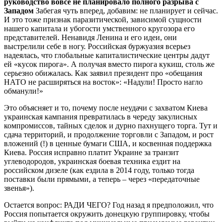
руководство вовсе не планировало полного разрыва с
Западом
Забегая чуть вперед, добавим: не планирует и сейчас.
И это тоже признак паразитической, зависимой сущности
нашего капитала и убогости умственного кругозора его
представителей. Ненавидя Ленина и его идеи, они
выстрелили себе в ногу. Российская буржуазия всерьез
надеялась, что глобальные капиталистические центры дадут
ей «кусок пирога». А получая вместо пирога кукиш, столь же
серьезно обижалась. Как заявил президент про «обещания
НАТО не расширяться на восток»: «Надули! Просто нагло
обманули!»
Это объясняет и то, почему после неудачи с захватом Киева
украинская кампания превратилась в череду закулисных
компромиссов, тайных сделок и дурно пахнущего торга. Тут и
сдача территорий, и продолжение торговли с Западом, и рост
вложений (!) в ценные бумаги США, и косвенная поддержка
Киева. Россия исправно платит Украине за транзит
углеводородов, украинская боевая техника ездит на
российском дизеле (как ездила в 2014 году, только тогда
поставки были прямыми, а теперь – через «передаточные
звенья»).
Остается вопрос: РАДИ ЧЕГО? Год назад я предположил, что
Россия попытается окружить донецкую группировку, чтобы