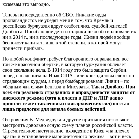
хозяевам это выгодно.
Теперь непосредственно об СВО. Никакие орды
пропагандистов не убедят меня в том, что Кремль и
российская буржуазия вдруг озаботились судьбой жителей
Донбасса. Погибающие дети и старики не особо волновали их
ни в 2014 г., ни в последующие годы. Жизни людей вообще
беспокоят капитал лишь в той степени, в которой могут
принести прибыль.
Но любой конфликт требует благородного оправдания, все
той же красочной обертки, в которую буржуазия облекает
свои скользкие дела. В 1914 году это была защита Сербии,
перед нападением на Ирак США лили крокодиловы слезы по
страдающим курдам, а перед бомбардировками Ливии – по
«бедным жителям» Бенгази и Мисураты.
Так и Донбасс. При
всех его реальных страданиях и оправданности защиты от
киевского режима (хотя к власти в ДНР и ЛНР давно
пришли те же ставленники олигархических сил) он стал
лишь предлогом для начала боевых действий.
Откровения В. Медведчука и другие признания позволяют
выстроить довольно ясную схему планов российской власти.
Стремительное наступление, вхождение в Киев «на плечах
врага» и установление марионеточного режима – вот и весь