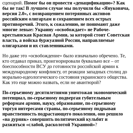
сценарий.
Помог бы он провести «денацификацию»? Как
бы не так! В лучшем случае мы получили бы «Януковича,
версия 2.0», с возвращением потерянных активов
российским олигархам и сохранением всех острых
противоречий. Этого, к сожалению, не понимают даже
многие левые: Украину «освобождает» не Рабоче-
крестьянская Красная Армия, за которой стоит Советская
власть, а войска буржуазной России, направляемые
олигархами и их ставленниками.
Но даже это «освобождение» было изначально обречено. Те,
кто отдавал приказ, проигнорировали буквально все – от
боеспособности ВСУ до готовности российской армии к
международному конфликту, от реакции западных столиц до
морально-идеологического состояния украинского общества.
Как это еще можно назвать, если не авантюрой?
По-серьезному десятилетиями уничтожая экономический
потенциал, по-серьезному подвергая губительным
реформам армию, науку, образование, по-серьезному
торгуя интересами страны, по-серьезному подрывая
нравственность подрастающего поколения, оно решило
«на дурняк» совершить политический кульбит и
разжиться «слабой, расколотой Украиной»
?