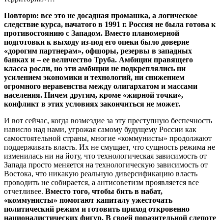
Повторю: все это не досадная промашка, а логическое
следствие курса, начатого в 1991 г. Россия не была готова к
противостоянию с Западом. Вместо планомерной
подготовки к выходу из-под его опеки было доверие
«дорогим партнерам», офшоры, резервы в западных
банках и – ее величество Труба. Амбиции правящего
класса росли, но эти амбиции не подкреплялись ни
усилением экономики и технологий, ни снижением
огромного неравенства между олигархатом и массами
населения. Ничем другим, кроме «жирной точки»,
конфликт в этих условиях закончиться не может.
И вот сейчас, когда возмездие за эту преступную беспечность
нависло над нами, угрожая самому будущему России как
самостоятельной страны, многие «коммунисты» продолжают
поддерживать власть. Их не смущает, что сущность режима не
изменилась ни на йоту, что технологическая зависимость от
Запада просто меняется на технологическую зависимость от
Востока, что никакую реальную диверсификацию власть
проводить не собирается, а антисоветизм проявляется все
отчетливее.
Вместо того, чтобы бить в набат,
«коммунисты» помогают капиталу ужесточать
политический режим и готовить приход откровенно
националистических фигур. В своей поразительной слепоте