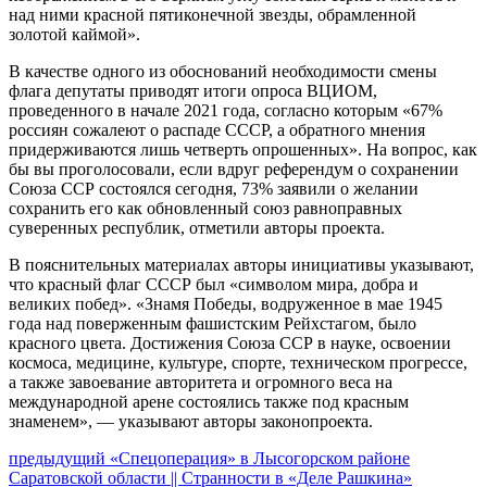
над ними красной пятиконечной звезды, обрамленной
золотой каймой».
В качестве одного из обоснований необходимости смены
флага депутаты приводят итоги опроса ВЦИОМ,
проведенного в начале 2021 года, согласно которым «67%
россиян сожалеют о распаде СССР, а обратного мнения
придерживаются лишь четверть опрошенных». На вопрос, как
бы вы проголосовали, если вдруг референдум о сохранении
Союза ССР состоялся сегодня, 73% заявили о желании
сохранить его как обновленный союз равноправных
суверенных республик, отметили авторы проекта.
В пояснительных материалах авторы инициативы указывают,
что красный флаг СССР был «символом мира, добра и
великих побед». «Знамя Победы, водруженное в мае 1945
года над поверженным фашистским Рейхстагом, было
красного цвета. Достижения Союза ССР в науке, освоении
космоса, медицине, культуре, спорте, техническом прогрессе,
а также завоевание авторитета и огромного веса на
международной арене состоялись также под красным
знаменем», — указывают авторы законопроекта.
Навигация
Предыдущий
предыдущий
«Спецоперация» в Лысогорском районе
пост:
Саратовской области || Странности в «Деле Рашкина»