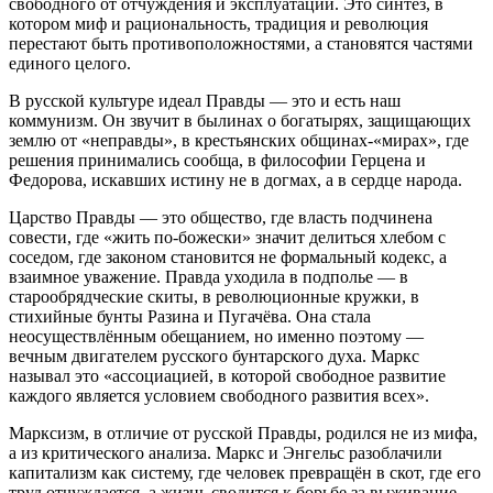
свободного от отчуждения и эксплуатации. Это синтез, в
котором миф и рациональность, традиция и революция
перестают быть противоположностями, а становятся частями
единого целого.
В русской культуре идеал Правды — это и есть наш
коммунизм. Он звучит в былинах о богатырях, защищающих
землю от «неправды», в крестьянских общинах-«мирах», где
решения принимались сообща, в философии Герцена и
Федорова, искавших истину не в догмах, а в сердце народа.
Царство Правды — это общество, где власть подчинена
совести, где «жить по-божески» значит делиться хлебом с
соседом, где законом становится не формальный кодекс, а
взаимное уважение. Правда уходила в подполье — в
старообрядческие скиты, в революционные кружки, в
стихийные бунты Разина и Пугачёва. Она стала
неосуществлённым обещанием, но именно поэтому —
вечным двигателем русского бунтарского духа. Маркс
называл это «ассоциацией, в которой свободное развитие
каждого является условием свободного развития всех».
Марксизм, в отличие от русской Правды, родился не из мифа,
а из критического анализа. Маркс и Энгельс разоблачили
капитализм как систему, где человек превращён в скот, где его
труд отчуждается, а жизнь сводится к борьбе за выживание.