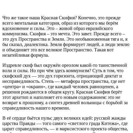
Что же такое наша Красная Скифия? Конечно, это прежде
всего ментальная категория, образ из которого мы берём
вдохновение и силы. Это – живой образ евразийского
коммунизма. Скифия – это мечта. Это завет. Прежде всего –
это дух Пространства и Земли. Это необыкновенная тяга и, я
бы сказал, диалектика. Земля формирует людей, а люди землю
и объединяет это все великое Пространство. Такая вот
незатейливая формула.
Издревле скиф был окружён ореолом какой-то таинственной
воли и силы. Но при чём здесь коммунизм? Суть в том, что
скифский дух — это дух горизонта, отрицающий диктат и
несправедливость. Степь — метафора пространства, где нет
«центра» и «окраин», где каждый человек равноценен, а
решения рождаются в общем кругу. Красная Скифия берёт
этот архетип и наполняет его новым содержанием: это не
возврат к прошлому, а синтез древней вольницы с борьбой за
справедливость нашего времени.
В её сердце бьётся пульс двух великих идей: русской жажды
царства Правды — того самого «светлого града Китежа», где
царит справедливость, — и марксистского проекта общества,