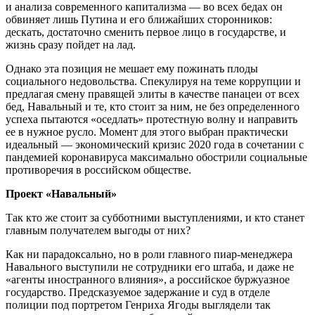
и анализа современного капитализма — во всех бедах он
обвиняет лишь Путина и его ближайших сторонников:
дескать, достаточно сменить первое лицо в государстве, и
жизнь сразу пойдет на лад.
Однако эта позиция не мешает ему пожинать плоды
социального недовольства. Спекулируя на теме коррупции и
предлагая смену правящей элиты в качестве панацеи от всех
бед, Навальный и те, кто стоит за ним, не без определенного
успеха пытаются «оседлать» протестную волну и направить
ее в нужное русло. Момент для этого выбран практически
идеальный — экономический кризис 2020 года в сочетании с
пандемией коронавируса максимально обострили социальные
противоречия в российском обществе.
Проект «Навальный»
Так кто же стоит за субботними выступлениями, и кто станет
главным получателем выгоды от них?
Как ни парадоксально, но в роли главного пиар-менеджера
Навального выступили не сотрудники его штаба, и даже не
«агенты иностранного влияния», а российское буржуазное
государство. Предсказуемое задержание и суд в отделе
полиции под портретом Генриха Ягоды выглядели так