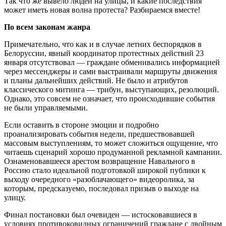
Так что же вывело людей на улицы, и какие последствия
может иметь новая волна протеста? Разбираемся вместе!
По всем законам жанра
Примечательно, что как и в случае летних беспорядков в
Белоруссии, явный координатор протестных действий 23
января отсутствовал — граждане обменивались информацией
через мессенджеры и сами выстраивали маршруты движения
и планы дальнейших действий. Не было и атрибутов
классического митинга — трибун, выступающих, резолюций.
Однако, это совсем не означает, что происходившие события
не были управляемыми.
Если оставить в стороне эмоции и подробно
проанализировать события недели, предшествовавшей
массовым выступлениям, то может сложиться ощущение, что
читаешь сценарий хорошо продуманной рекламной кампании.
Ознаменовавшееся арестом возвращение Навального в
Россию стало идеальной подготовкой широкой публики к
выходу очередного «разоблачающего» видеоролика, за
которым, предсказуемо, последовал призыв о выходе на
улицу.
Финал постановки был очевиден — истосковавшиеся в
условиях противоковидных ограничений граждане с двойным