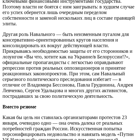
ключевыми финансовыми инструментами государства.
Поэтому власти не боятся с ним заигрывать: в худшем случае
его успех обернется лишь очередным переделом
собственности и заменой нескольких лиц в составе правящей
элиты.
Другая роль Навального — быть неизменным пугалом для
консервативно-ориентированных кругов населения и
консолидировать их вокруг действующей власти.
Прикрываясь необходимостью защиты от его сторонников и
лозунгом «Вы что, хотите как на Украине/в Белоруссии!?»,
официальные пропагандисты с легкостью оправдывают
репрессии против реальных оппозиционеров и принятие
реакционных законопроектов. При этом, сам Навальный
серьезного политического преследования избегает — в
отличие от Владимира Бессонова, Павла Грудинина, Андрея
Левченко, Сергея Удальцова и многих других активистов,
пострадавших за свою политическую деятельность.
Вместо резюме
Какая бы цель ни ставилась организаторами протестов 23
января, очевидно одно — она очень далека от реальных
потребностей граждан России. Искусственная попытка
персонифицировать недовольство и навязать модель «Путин
VS Навальный» свидетельствует о том, что конечный