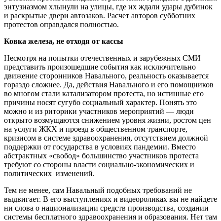
энтузиазмом хлынули на улицы, где их ждали удары дубинок
и раскрытые двери автозаков. Расчет авторов субботних
протестов оправдался полностью.
Ковка железа, не отходя от кассы
Несмотря на попытки отечественных и зарубежных СМИ
представить произошедшие события как исключительно
движение сторонников Навального, реальность оказывается
гораздо сложнее. Да, действия Навального и его помощников
во многом стали катализатором протеста, но истинные его
причины носят сугубо социальный характер. Понять это
можно и из риторики участников мероприятий — люди
открыто возмущаются снижением уровня жизни, ростом цен
на услуги ЖКХ и проезд в общественном транспорте,
кризисом в системе здравоохранения, отсутствием должной
поддержки от государства в условиях пандемии. Вместо
абстрактных «свобод» большинство участников протеста
требуют со стороны власти социально-экономических и
политических изменений.
Тем не менее, сам Навальный подобных требований не
выдвигает. В его выступлениях и видеороликах вы не найдете
ни слова о национализации средств производства, создании
системы бесплатного здравоохранения и образования. Нет там