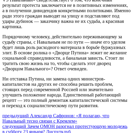
результат протеста заключается не в позитивных изменениях,
а в получении дивидендов конкретными политиками. Именно
ради этого граждан выводят на улицу и подставляют под
удары дубинок — заказчику важна не их судьба, а красивая
картинка.
Порядочному человеку, действительно переживающему за
судьбу страны, с Навальным не по пути — иначе его уделом
будет лишь роль расходного материала в борьбе буржуазных
элит. В основе ролика о «Дворце Путина» лежит не желание
социальной справедливости, а банальная зависть. Стоит ли
тратить свою жизнь на то, чтобы сделать этот дворец
«Дворцом Навального»? Ответ очевиден.
Ни отставка Путина, ни замена одних министров-
капиталистов на других не способна решить проблем,
стоящих перед современной Россией или значительно
улучшить положение народа. Единственный работающий
рецепт — это полный демонтаж капиталистической системы
и переход к социалистическому пути развития.
Навигация
Предыдущий
предыдущий
Александр Сафронов: «Я полагаю, что
пост:
Навальный тесно связан с Кремлем»
по
Следующее
следующий
Зачем ОМОН разогнал протестующую молодежь
записям
сообщение:
в субботу 23 января? Диспутклуб