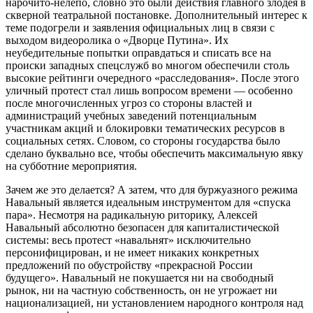
нарочито-нелепо, словно это были действия главного злодея в
скверной театральной постановке. Дополнительный интерес к
теме подогрели и заявления официальных лиц в связи с
выходом видеоролика о «Дворце Путина». Их
неубедительные попытки оправдаться и списать все на
происки западных спецслужб во многом обеспечили столь
высокие рейтинги очередного «расследования». После этого
уличный протест стал лишь вопросом времени — особенно
после многочисленных угроз со стороны властей и
администраций учебных заведений потенциальным
участникам акций и блокировки тематических ресурсов в
социальных сетях. Словом, со стороны государства было
сделано буквально все, чтобы обеспечить максимальную явку
на субботние мероприятия.
Зачем же это делается? А затем, что для буржуазного режима
Навальный является идеальным инструментом для «спуска
пара». Несмотря на радикальную риторику, Алексей
Навальный абсолютно безопасен для капиталистической
системы: весь протест «навальнят» исключительно
персонифицирован, и не имеет никаких конкретных
предложений по обустройству «прекрасной России
будущего». Навальный не покушается ни на свободный
рынок, ни на частную собственность, он не угрожает ни
национализацией, ни установлением народного контроля над