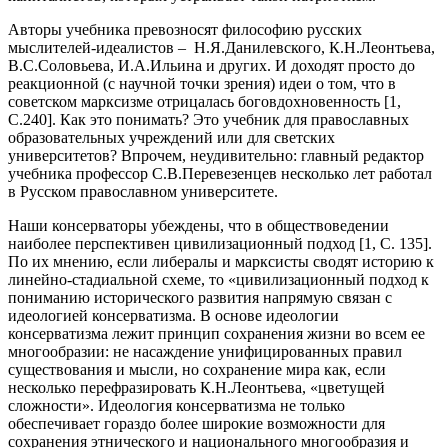
Авторы учебника превозносят философию русских
мыслителей-идеалистов – Н.Я.Данилевского, К.Н.Леонтьева,
В.С.Соловьева, И.А.Ильина и других. И доходят просто до
реакционной (с научной точки зрения) идеи о том, что в
советском марксизме отрицалась боговдохновенность [1,
С.240]. Как это понимать? Это учебник для православных
образовательных учреждений или для светских
университетов? Впрочем, неудивительно: главный редактор
учебника профессор С.В.Перевезенцев несколько лет работал
в Русском православном университете.
Наши консерваторы убеждены, что в обществоведении
наиболее перспективен цивилизационный подход [1, С. 135].
По их мнению, если либералы и марксисты сводят историю к
линейно-стадиальной схеме, то «цивилизационный подход к
пониманию исторического развития напрямую связан с
идеологией консерватизма. В основе идеологии
консерватизма лежит принцип сохранения жизни во всем ее
многообразии: не насаждение унифицированных правил
существования и мысли, но сохранение мира как, если
несколько перефразировать К.Н.Леонтьева, «цветущей
сложности». Идеология консерватизма не только
обеспечивает гораздо более широкие возможности для
сохранения этнического и национального многообразия и