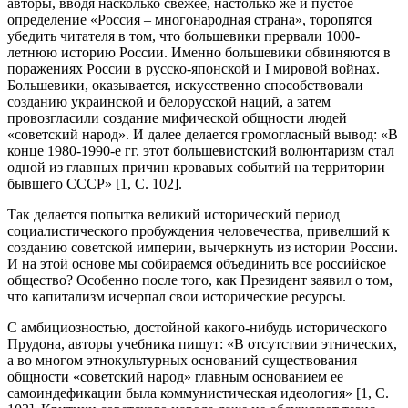
авторы, вводя насколько свежее, настолько же и пустое
определение «Россия – многонародная страна», торопятся
убедить читателя в том, что большевики прервали 1000-
летнюю историю России. Именно большевики обвиняются в
поражениях России в русско-японской и I мировой войнах.
Большевики, оказывается, искусственно способствовали
созданию украинской и белорусской наций, а затем
провозгласили создание мифической общности людей
«советский народ». И далее делается громогласный вывод: «В
конце 1980-1990-е гг. этот большевистский волюнтаризм стал
одной из главных причин кровавых событий на территории
бывшего СССР» [1, С. 102].
Так делается попытка великий исторический период
социалистического пробуждения человечества, привелший к
созданию советской империи, вычеркнуть из истории России.
И на этой основе мы собираемся объединить все российское
общество? Особенно после того, как Президент заявил о том,
что капитализм исчерпал свои исторические ресурсы.
С амбициозностью, достойной какого-нибудь исторического
Прудона, авторы учебника пишут: «В отсутствии этнических,
а во многом этнокультурных оснований существования
общности «советский народ» главным основанием ее
самоиндефикации была коммунистическая идеология» [1, С.