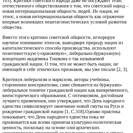
103]. Критики советского народа даже не обсуждают тезис
отечественного обществознания о том, что советский народ –
новая интернациональная общность людей. Не нация, не
этнос, а новая интернациональная общность как отражение
впервые возникших неантагонистических условий развития
общества.
Вместо этого критики советской общности, игнорируя
научное понимание этносов, выводящее природу нации из
капиталистического способа производства, используют
позитивистскую («оранжевую», либерально-буржуазную)
концепцию академика Тишкова о так называемой
гражданской нации. О том, что не может быть нации, не
имеющей в себе этнических признаков, мы уже писали [2, 3].
Критикуя либерализм и марксизм, авторы учебника,
сторонники консерватизма, сами сбиваются на буржуазно-
либеральное понятие гражданской нации как вневременного,
внеисторического образования. С оптимизмом, достойным
лучшего применения, они утверждают, что День народного
единства символизирует окончание новой смуты на Руси и
рождение гражданской нации [1, С.318].Однако практика
показывает, что День народного единства пока не
приживается как всеми принятая культурно-политическая
ценность, поскольку на основе олигархических
экономических отношений до реального единства в стране