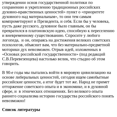
утверждении основ государственной политики по
сохранению и укреплению традиционных российских
духовно-нравственных ценностей» пункт о «приоритете
духовного над материальным», то они тем самым
компрометируют и Президента, и себя. Если бы у человека,
пусть даже русского, духовное было главным, он бы
превратился в платоновскую идею, способную к переселению
и вневременному существованию. Спросите у любого
логопеда, и он, опираясь на достижения великих советских
психологов, объяснит вам, что без материально-предметной
моторики дух невозможен. Отрыв идей, изложенных в
«Основах российской государственности» (под редакций
С.В.Перевезенцева) настолько велик, что стыдно об этом
говорить.
В 90-е годы мы пытались войти в мировую цивилизацию на
основе либеральных ценностей, сегодня ищем самобытные
российские ценности, а итог будет тот же. Народ не примет
отторжение советского опыта и в экономике, и в духовной
сфере, и в этнических отношениях. Без великого опыта
раннего социализма историю государства российского понять
невозможно!
Список литературы