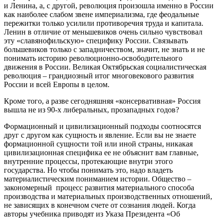
и Ленина, а, с другой, революция произошла именно в России
как наиболее слабом звене империализма, где феодальные
пережитки только усилили противоречия труда и капитала.
Ленин в отличие от меньшевиков очень сильно чувствовал
эту «славянофильскую» специфику России. Связывать
большевиков только с западничеством, значит, не знать и не
понимать историю революционно-освободительного
движения в России. Великая Октябрьская социалистическая
революция – грандиозный итог многовекового развития
России и всей Европы в целом.
Кроме того, а разве сегодняшняя «консервативная» Россия
вышла не из 90-х либеральных, прозападных годов?
Формационный и цивилизационный подходы соотносятся
друг с другом как сущность и явление. Если вы не знаете
формационной сущности той или иной страны, никакая
цивилизационная специфика ее не объяснит вам главные,
внутренние процессы, протекающие внутри этого
государства. Но чтобы понимать это, надо владеть
материалистическим пониманием истории. Общество –
закономерный процесс развития материального способа
производства и материальных производственных отношений,
не зависящих в конечном счете от сознания людей. Когда
авторы учебника приводят из Указа Президента «Об