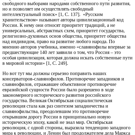
свободного выборами народами собственного пути развития,
но и позволяет им осуществлять свободный
интеллектуальный поиск» [1, С. 137]. «Русским
хранительством» называют авторы цивилизационный код
России. К нему они относят приоритет традиций, а не
универсальных, абстрактных схем, приоритет государства,
религиозно-духовных основ общества, приоритет общества
над индивидом, право на развитие любого народа. По
мнению авторов учебника, именно «славянофилы впервые за
предшествующие 140 лет заявили о том, что Россия – это
особая цивилизация, которая должна искать собственные пути
в мировой истории» [1, С. 249].
Но вот тут мы должны серьезно поправить наших
консерваторов-славянофилов. Противоречие западников и
славянофилов, отражавшее объективное противоречие
евразийской сущности России было разрешено в ходе
закономерного исторического развития российского
государства. Великая Октябрьская социалистическая
революция стала как раз синтезом западничества и
славянофильства, преодолевшим это противоречие
открывшим дорогу России в принципиально новую
историческую эпоху, какой не знал мир. Октябрьская
революция, с одной стороны, выразила тенденцию западного
мира к революции, и Ленин был продолжателем дела Маркса