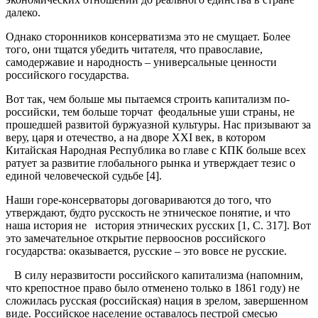
далеко.
Однако сторонников консерватизма это не смущает. Более
того, они тщатся убедить читателя, что православие,
самодержавие и народность – универсальные ценности
российского государства.
Вот так, чем больше мы пытаемся строить капитализм по-
российски, тем больше торчат феодальные уши страны, не
прошедшей развитой буржуазной культуры. Нас призывают за
веру, царя и отечество, а на дворе ХХI век, в котором
Китайская Народная Республика во главе с КПК больше всех
ратует за развитие глобального рынка и утверждает тезис о
единой человеческой судьбе [4].
Наши горе-консерваторы договариваются до того, что
утверждают, будто русскость не этническое понятие, и что
наша история не история этнических русских [1, С. 317]. Вот
это замечательное открытие первооснов российского
государства: оказывается, русские – это вовсе не русские.
В силу неразвитости российского капитализма (напомним,
что крепостное право было отменено только в 1861 году) не
сложилась русская (российская) нация в зрелом, завершенном
виде. Российское население оставалось пестрой смесью