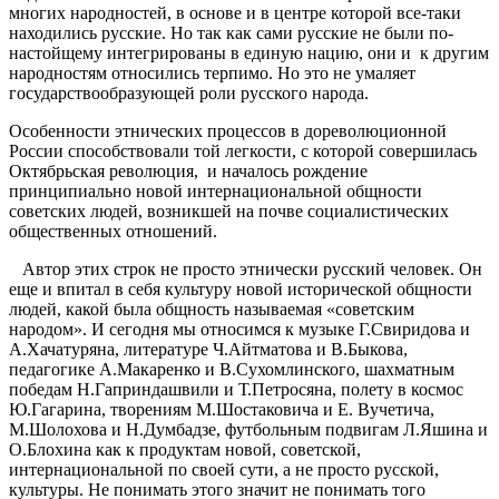
многих народностей, в основе и в центре которой все-таки
находились русские. Но так как сами русские не были по-
настойщему интегрированы в единую нацию, они и к другим
народностям относились терпимо. Но это не умаляет
государствообразующей роли русского народа.
Особенности этнических процессов в дореволюционной
России способствовали той легкости, с которой совершилась
Октябрьская революция, и началось рождение
принципиально новой интернациональной общности
советских людей, возникшей на почве социалистических
общественных отношений.
Автор этих строк не просто этнически русский человек. Он
еще и впитал в себя культуру новой исторической общности
людей, какой была общность называемая «советским
народом». И сегодня мы относимся к музыке Г.Свиридова и
А.Хачатуряна, литературе Ч.Айтматова и В.Быкова,
педагогике А.Макаренко и В.Сухомлинского, шахматным
победам Н.Гаприндашвили и Т.Петросяна, полету в космос
Ю.Гагарина, творениям М.Шостаковича и Е. Вучетича,
М.Шолохова и Н.Думбадзе, футбольным подвигам Л.Яшина и
О.Блохина как к продуктам новой, советской,
интернациональной по своей сути, а не просто русской,
культуры. Не понимать этого значит не понимать того