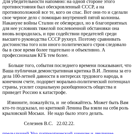
Для убедительности напомню: на одной стороне этого
противостояния был обескровленный СССР, а на
противоположной все те, кого он спас. Вот они-то и сделали
свое черное дело с помощью внутренней пятой колонны.
Накануне войны Сталин ее обезвредил, но в благоприятных
для нее условиях тяжелой послевоенной обстановки она
вновь возродилась, и при содействии предателей среди
высшего руководства СССР рухнул. Поэтому сравнивать
достоинства того или иного политического строя следовало
бы в свое время более тщательно и объективно. А
профессионалам КГБ тем более.
Больше того, события последнего времени показывают, что
Ваша публичная демонстративная критика В.И. Ленина за его
дела 100-летней давности в интересах трудового народа, в
конечном счете, подорвет морально-политический потенциал
страны, усилит социальную разобщенность общества и
приведет Россию к катастрофе.
Извините, пожалуйста, и не обижайтесь. М
ожет быть Вам
кто-то подсказал, но критикой Ленина Вы взяли на себя роль
крыловской Моськи. Не надо было этого делать.
Селезнев В.С. 22.02.22.
Предыдущий
предыдущий
Ура-патриотический цинизм и двуличие