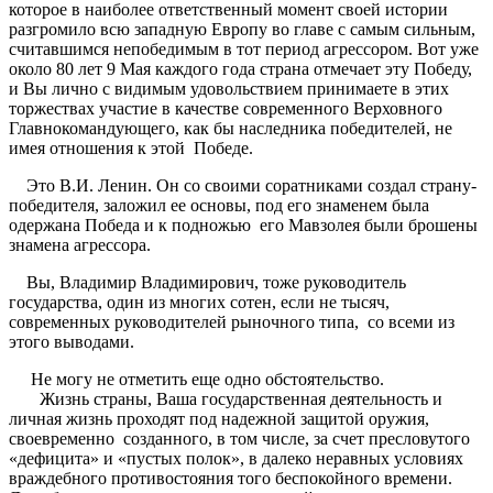
которое в наиболее ответственный момент своей истории
разгромило всю западную Европу во главе с самым сильным,
считавшимся непобедимым в тот период агрессором. Вот уже
около 80 лет 9 Мая каждого года страна отмечает эту Победу,
и Вы лично с видимым удовольствием принимаете в этих
торжествах участие в качестве современного Верховного
Главнокомандующего, как бы наследника победителей, не
имея отношения к этой Победе.
Это В.И. Ленин. Он со своими соратниками создал страну-
победителя, заложил ее основы, под его знаменем была
одержана Победа и к подножью его Мавзолея были брошены
знамена агрессора.
Вы, Владимир Владимирович, тоже руководитель
государства, один из многих сотен, если не тысяч,
современных руководителей рыночного типа, со всеми из
этого выводами.
Не могу не отметить еще одно обстоятельство.
Жизнь страны, Ваша государственная деятельность и
личная жизнь проходят под надежной защитой оружия,
своевременно созданного, в том числе, за счет пресловутого
«дефицита» и «пустых полок», в далеко неравных условиях
враждебного противостояния того беспокойного времени.