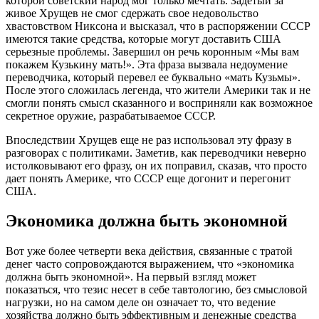
которой советский народ мог только мечтать. Задетый за
живое Хрущев не смог сдержать свое недовольство
хвастовством Никсона и высказал, что в распоряжении СССР
имеются такие средства, которые могут доставить США
серьезные проблемы. Завершил он речь коронным «Мы вам
покажем Кузькину мать!». Эта фраза вызвала недоумение
переводчика, который перевел ее буквально «мать Кузьмы».
После этого сложилась легенда, что жители Америки так и не
смогли понять смысл сказанного и восприняли как возможное
секретное оружие, разрабатываемое СССР.
Впоследствии Хрущев еще не раз использовал эту фразу в
разговорах с политиками. Заметив, как переводчики неверно
истолковывают его фразу, он их поправил, сказав, что просто
дает понять Америке, что СССР еще догонит и перегонит
США.
Экономика должна быть экономной
Вот уже более четверти века действия, связанные с тратой
денег часто сопровождаются выражением, что «экономика
должна быть экономной». На первый взгляд может
показаться, что тезис несет в себе тавтологию, без смысловой
нагрузки, но на самом деле он означает то, что ведение
хозяйства должно быть эффективным и денежные средства