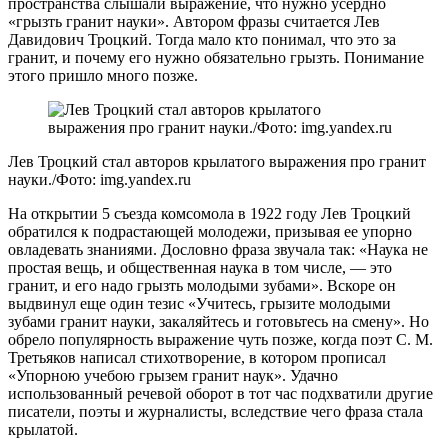
пространства слышали выражение, что нужно усердно
«грызть гранит науки». Автором фразы считается Лев
Давидович Троцкий. Тогда мало кто понимал, что это за
гранит, и почему его нужно обязательно грызть. Понимание
этого пришло много позже.
Лев Троцкий стал авторов крылатого выражения про гранит
науки./Фото: img.yandex.ru
На открытии 5 съезда комсомола в 1922 году Лев Троцкий
обратился к подрастающей молодежи, призывая ее упорно
овладевать знаниями. Дословно фраза звучала так: «Наука не
простая вещь, и общественная наука в том числе, — это
гранит, и его надо грызть молодыми зубами». Вскоре он
выдвинул еще один тезис «Учитесь, грызите молодыми
зубами гранит науки, закаляйтесь и готовьтесь на смену». Но
обрело популярность выражение чуть позже, когда поэт С. М.
Третьяков написал стихотворение, в котором прописал
«Упорною учебою грызем гранит наук». Удачно
использованный речевой оборот в тот час подхватили другие
писатели, поэты и журналисты, вследствие чего фраза стала
крылатой.