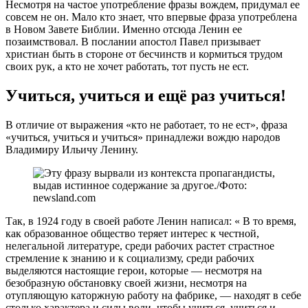
Несмотря на частое употребление фразы вождем, придумал ее
совсем не он. Мало кто знает, что впервые фраза употреблена
в Новом Завете Библии. Именно отсюда Ленин ее
позаимствовал. В послании апостол Павел призывает
христиан быть в стороне от бесчинств и кормиться трудом
своих рук, а кто не хочет работать, тот пусть не ест.
Учиться, учиться и ещё раз учиться!
В отличие от выражения «кто не работает, то не ест», фраза
«учиться, учиться и учиться» принадлежи вождю народов
Владимиру Ильичу Ленину.
Так, в 1924 году в своей работе Ленин написал: « В то время,
как образованное общество теряет интерес к честной,
нелегальной литературе, среди рабочих растет страстное
стремление к знанию и к социализму, среди рабочих
выделяются настоящие герои, которые — несмотря на
безобразную обстановку своей жизни, несмотря на
отупляющую каторжную работу на фабрике, — находят в себе
столько характера и силы воли, чтобы учиться, учиться и