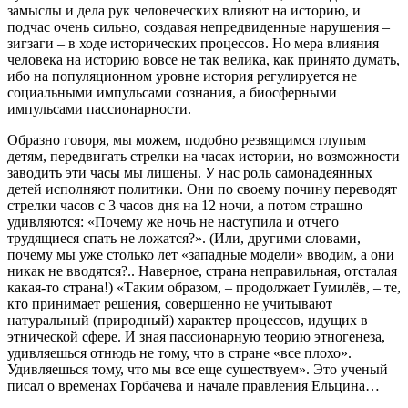
замыслы и дела рук человеческих влияют на историю, и
подчас очень сильно, создавая непредвиденные нарушения –
зигзаги – в ходе исторических процессов. Но мера влияния
человека на историю вовсе не так велика, как принято думать,
ибо на популяционном уровне история регулируется не
социальными импульсами сознания, а биосферными
импульсами пассионарности.
Образно говоря, мы можем, подобно резвящимся глупым
детям, передвигать стрелки на часах истории, но возможности
заводить эти часы мы лишены. У нас роль самонадеянных
детей исполняют политики. Они по своему почину переводят
стрелки часов с 3 часов дня на 12 ночи, а потом страшно
удивляются: «Почему же ночь не наступила и отчего
трудящиеся спать не ложатся?». (Или, другими словами, –
почему мы уже столько лет «западные модели» вводим, а они
никак не вводятся?.. Наверное, страна неправильная, отсталая
какая-то страна!) «Таким образом, – продолжает Гумилёв, – те,
кто принимает решения, совершенно не учитывают
натуральный (природный) характер процессов, идущих в
этнической сфере. И зная пассионарную теорию этногенеза,
удивляешься отнюдь не тому, что в стране «все плохо».
Удивляешься тому, что мы все еще существуем». Это ученый
писал о временах Горбачева и начале правления Ельцина…