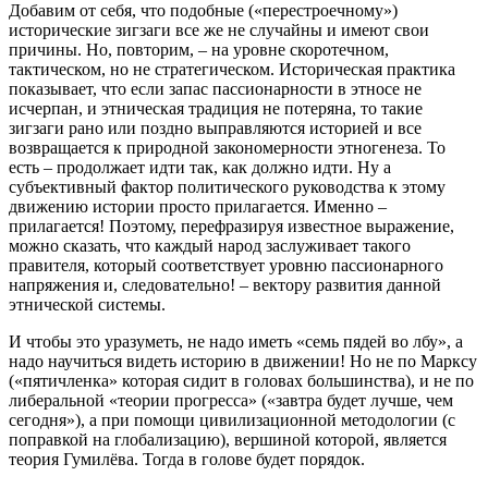
Добавим от себя, что подобные («перестроечному»)
исторические зигзаги все же не случайны и имеют свои
причины. Но, повторим, – на уровне скоротечном,
тактическом, но не стратегическом. Историческая практика
показывает, что если запас пассионарности в этносе не
исчерпан, и этническая традиция не потеряна, то такие
зигзаги рано или поздно выправляются историей и все
возвращается к природной закономерности этногенеза. То
есть – продолжает идти так, как должно идти. Ну а
субъективный фактор политического руководства к этому
движению истории просто прилагается. Именно –
прилагается! Поэтому, перефразируя известное выражение,
можно сказать, что каждый народ заслуживает такого
правителя, который соответствует уровню пассионарного
напряжения и, следовательно! – вектору развития данной
этнической системы.
И чтобы это уразуметь, не надо иметь «семь пядей во лбу», а
надо научиться видеть историю в движении! Но не по Марксу
(«пятичленка» которая сидит в головах большинства), и не по
либеральной «теории прогресса» («завтра будет лучше, чем
сегодня»), а при помощи цивилизационной методологии (с
поправкой на глобализацию), вершиной которой, является
теория Гумилёва. Тогда в голове будет порядок.