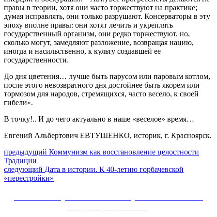
правы в теории, хотя они часто торжествуют на практике;
думая исправлять, они только разрушают. Консерваторы в эту
эпоху вполне правы: они хотят лечить и укреплять
государственный организм, они редко торжествуют, но,
сколько могут, замедляют разложение, возвращая нацию,
иногда и насильственно, к культу создавшей ее
государственности.
До дня цветения… лучше быть парусом или паровым котлом,
после этого невозвратного дня достойнее быть якорем или
тормозом для народов, стремящихся, часто весело, к своей
гибели».
В точку!.. И до чего актуально в наше «веселое» время…
Евгений Альбертович ЕВТУШЕНКО, историк, г. Красноярск.
Навигация
Предыдущий
предыдущий
Коммунизм как восстановление целостности
пост:
Традиции
по
Следующее
следующий
Дата в истории. К 40-летию горбачевской
записям
сообщение:
«перестройки»
Сайт Коммунистической партии Российской
Федерации (КПРФ)