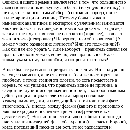
Ошибка нашего времени заключается в том, что большинство
людей видят лишь верхушку айсберга (текущую политику) и
не видят главного – сам айсберг (состояние народа; шире –
планетарной цивилизации). Поэтому большая часть
нынешних аналитиков и экспертов с увлечением занимается
«ловлей блох», т. е. поверхностными вопросами. Например,
такими: почему правитель не сделал это (хорошее), а сделал
то-то и то-то (нехорошее)? Наверное, плохой правитель! (А
может у него раздвоение личности? Или его подменили?!)
Как бы нам его убрать?.. Или наоборот – правитель сделал все
правильно, хотя можно, конечно, еще правильнее. Надо
только указать ему на ошибки, и попросить остаться!..
Вроде бы все разумно и придраться не к чему. Но – на уровне
текущего момента, а не стратегии. Если же посмотреть на
проблему с точки зрения этнологии, то есть посмотреть в
корень, то мы увидим, что правитель вовсе не причина, а
следствие глубинного движения истории, в которой главным
действующим лицом является сам народ со своими
культурными кодами, и находящийся в той или иной фазе
этногенеза. А, иногда, между фазами (как это и произошло с
нашим народом в последние три «шизофренических»
десятилетия!). Этот исторический закон работает вплоть до
наступления последней фазы обскурации (началась в Европе),
когда потерявший пассионарность этнос распадается и