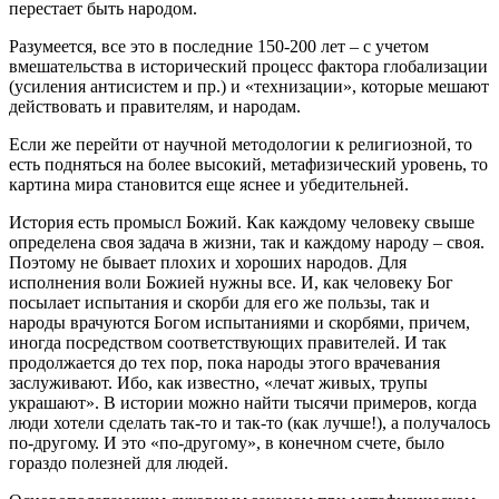
перестает быть народом.
Разумеется, все это в последние 150-200 лет – с учетом
вмешательства в исторический процесс фактора глобализации
(усиления антисистем и пр.) и «технизации», которые мешают
действовать и правителям, и народам.
Если же перейти от научной методологии к религиозной, то
есть подняться на более высокий, метафизический уровень, то
картина мира становится еще яснее и убедительней.
История есть промысл Божий. Как каждому человеку свыше
определена своя задача в жизни, так и каждому народу – своя.
Поэтому не бывает плохих и хороших народов. Для
исполнения воли Божией нужны все. И, как человеку Бог
посылает испытания и скорби для его же пользы, так и
народы врачуются Богом испытаниями и скорбями, причем,
иногда посредством соответствующих правителей. И так
продолжается до тех пор, пока народы этого врачевания
заслуживают. Ибо, как известно, «лечат живых, трупы
украшают». В истории можно найти тысячи примеров, когда
люди хотели сделать так-то и так-то (как лучше!), а получалось
по-другому. И это «по-другому», в конечном счете, было
гораздо полезней для людей.