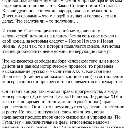
Основополагающим духовным законом при метафизическом
подходе к истории является Закон Соответствия. Он гласит:
Каково духовное состояние народа, такова и реальность.
Другими словами – что у людей в душах и головах, то и в
делах. Что заслужили – то получили…
И главное. Согласно религиозной методологии, у
человеческой истории на планете Земля есть свое начало и
свой конец, за которым следует – Новое Начало и Новая
Жизнь! А раз так, то в истории появляется смысл. Атеистам
эти вещи объяснить невозможно, но верующие поймут.
Что же касается свободы выбора человеком того или иного
действия в данном историческом процессе, то приведем
высказывание русского мыслителя XIX в. Константина
Леонтьева (ставшего монахом в конце жизни) о соотношении
консервативных и прогрессистских элементов в государстве.
Он ставит вопрос так: «Когда правы прогрессисты, а когда
консерваторы? До времен Цезаря, Перикла, Людовика XIV и
т. п. (т. е. до времен цветения, до цветущей эпохи) правы
прогрессисты. Они в это время ведут государство к цветению
и росту. Но после цветущей и сложной эпохи, когда
начинается процесс вторичного смешения и упрощения (По
Гумилёву – заключительные фазы этногенеза: надлома,
инерции и обскурации. – Авт.) все прогрессисты делаются не