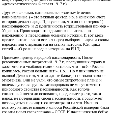
«демократического» Февраля 1917 г.).
Другими словами, национальные «элиты» (именно
национальные!) – это важный фактор, но, в конечном счете,
историю делает народ. При условии, что он не потерял: 1)
пассионарность, и 2) идентичность (отрицательный пример –
Украина). Происходит это «делание» не часто, а по
накоплению, в переломные моменты истории. И вот здесь
представители власти встают перед выбором – идти за своим
народом или отправляться на свалку истории. (См. цикл
статей – «О роли народа в истории» на РНЛ)
Приведем пример народной пассионарности. После
революционных потрясений 1917 г., погрузивших страну в
хаос, многим «наблюдателям» казалось, что – всё: «Россия
кончилась, России больше нет!». Но… Но у них ничего не
вышло! Дело в том, что западные банкиры не знали законов
этногенеза. Они не учли, что самые хитроумные планы и
волевые усилия группы заговорщиков не могут отменить
природного свойства пассионарности. Как тополь,
спиленный почти до основания, продолжает расти, так и
народ, не потерявший своей пассионарности, продолжает
возрождаться и очищаться несмотря ни на что. Именно
поэтому на месте павшего колосса Российской империи была
создана новая сверхдержава – СССР. И начавшаяся так бойко