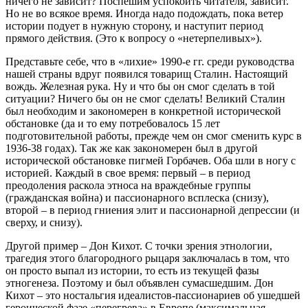
ничего не зависит? Поспешим успокоить читателя, зависит.
Но не во всякое время. Иногда надо подождать, пока ветер
истории подует в нужную сторону, и наступит период
прямого действия. (Это к вопросу о «нетерпеливых»).
Представьте себе, что в «лихие» 1990-е гг. среди руководства
нашей страны вдруг появился товарищ Сталин. Настоящий
вождь. Железная рука. Ну и что бы он смог сделать в той
ситуации? Ничего бы он не смог сделать! Великий Сталин
был необходим и закономерен в конкретной исторической
обстановке (да и то ему потребовалось 15 лет
подготовительной работы, прежде чем он смог сменить курс в
1936-38 годах). Так же как закономерен был в другой
исторической обстановке пигмей Горбачев. Оба шли в ногу с
историей. Каждый в свое время: первый – в период
преодоления раскола этноса на враждебные группы
(гражданская война) и пассионарного всплеска (снизу),
второй – в период гниения элит и пассионарной депрессии (и
сверху, и снизу).
Другой пример – Дон Кихот. С точки зрения этнологии,
трагедия этого благородного рыцаря заключалась в том, что
он просто выпал из истории, то есть из текущей фазы
этногенеза. Поэтому и был объявлен сумасшедшим. Дон
Кихот – это ностальгия идеалистов-пассионариев об ушедшей
героической фазе «перегрева» в Европе (максимальная