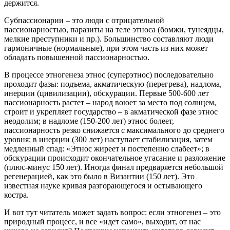
держится.
Субпассионарии – это люди с отрицательной
пассионарностью, паразиты на теле этноса (бомжи, тунеядцы,
мелкие преступники и пр.). Большинство составляют люди
гармоничные (нормальные), при этом часть из них может
обладать повышенной пассионарностью.
В процессе этногенеза этнос (суперэтнос) последовательно
проходит фазы: подъема, акматическую (перегрева), надлома,
инерции (цивилизации), обскурации. Первые 500-600 лет
пассионарность растет – народ воюет за место под солнцем,
строит и укрепляет государство – в акматической фазе этнос
неодолим; в надломе (150-200 лет) этнос болеет,
пассионарность резко снижается с максимального до среднего
уровня; в инерции (300 лет) наступает стабилизация, затем
медленный спад: «Этнос жиреет и постепенно слабеет»; в
обскурации происходит окончательное угасание и разложение
(плюс-минус 150 лет). Иногда финал предваряется небольшой
регенерацией, как это было в Византии (150 лет). Это
известная науке кривая разгорающегося и остывающего
костра.
И вот тут читатель может задать вопрос: если этногенез – это
природный процесс, и все «идет само», выходит, от нас