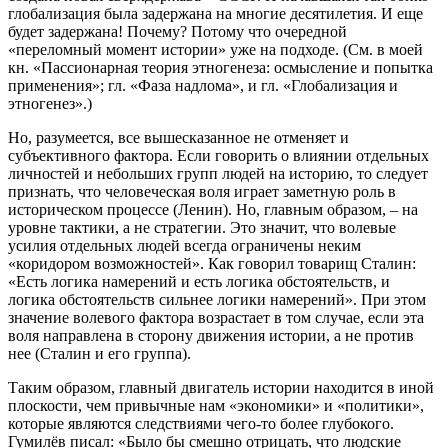
глобализация была задержана на многие десятилетия. И еще
будет задержана! Почему? Потому что очередной
«переломный момент истории» уже на подходе. (См. в моей
кн. «Пассионарная теория этногенеза: осмысление и попытка
применения»; гл. «Фаза надлома», и гл. «Глобализация и
этногенез».)
Но, разумеется, все вышесказанное не отменяет и
субъективного фактора. Если говорить о влиянии отдельных
личностей и небольших групп людей на историю, то следует
признать, что человеческая воля играет заметную роль в
историческом процессе (Ленин). Но, главным образом, – на
уровне тактики, а не стратегии. Это значит, что волевые
усилия отдельных людей всегда ограничены неким
«коридором возможностей». Как говорил товарищ Сталин:
«Есть логика намерений и есть логика обстоятельств, и
логика обстоятельств сильнее логики намерений». При этом
значение волевого фактора возрастает в том случае, если эта
воля направлена в сторону движения истории, а не против
нее (Сталин и его группа).
Таким образом, главный двигатель истории находится в иной
плоскости, чем привычные нам «экономики» и «политики»,
которые являются следствиями чего-то более глубокого.
Гумилёв писал: «Было бы смешно отрицать, что людские