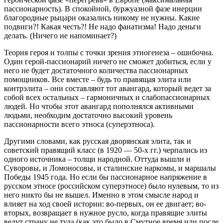
пассионарность). В спокойной, буржуазной фазе инерции
благородные рыцари оказались никому не нужны. Какие
подвиги?! Какая честь?! Не надо фанатизма! Надо деньги
делать. (Ничего не напоминает?)
Теория героя и толпы с точки зрения этногенеза – ошибочна.
Один герой-пассионарий ничего не сможет добиться, если у
него не будет достаточного количества пассионарных
помощников. Все вместе – будь то правящая элита или
контрэлита – они составляют тот авангард, который ведет за
собой всех остальных – гармоничных и слабопассионарных
людей. Но чтобы этот авангард пополнялся активными
людьми, необходим достаточно высокий уровень
пассионарности всего этноса (суперэтноса).
Другими словами, как русская дворянская элита, так и
советский правящий класс (в 1920 — 50-х гг.) черпались из
одного источника – толщи народной. Оттуда вышли и
Суворовы, и Ломоносовы, и сталинские наркомы, и маршалы
Победы 1945 года. Но если бы пассионарное напряжение в
русском этносе (российском суперэтносе) было нулевым, то из
него никто бы не вышел. Именно в этом смысле народ и
влияет на ход своей истории: во-первых, он ее двигает; во-
вторых, возвращает в нужное русло, когда правящие элиты
ведут страну не туда (как это было в Смутное время или после