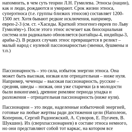
напомнить, в чем суть теории Л.Н. Гумилева. Этносы (нации),
как и люди, рождаются и умирают. Срок жизни этноса,
суперэтноса (т.е. группы близких этносов) составляет 1200-
1500 лет. Хотя бывают редкие исключения, например,
евреи-2-3 (см. ст. «Хасиды. Краткий этногенез евреев по Льву
Гумилёву»). После этого этнос исчезает как биосоциальная
система или радикально обновляется (китайцы-4, индийцы-3,
арабы-2). В редких случаях этнос превращается в реликт –
малый народ с нулевой пассионарностью (эвенки, бушмены и
т.п.)
Пассионарность – это сила, избыток энергии этноса. Она
может быть высокая, низкая или отрицательная – ниже нуля.
Например, чеченцы – высокая пассионарность, русские –
средняя, шведы – низкая, они уже старички (а в молодости
были викингами), древние римляне периода упадка и
разложения – отрицательная пассионарность (ниже нуля).
Пассионарии – это люди, наделенные избыточной энергией,
готовые на любые жертвы ради достижения цели (Наполеон,
Коперник, Сергий Радонежский, А. Суворов, Е. Пугачев, В.
Шукшин). Их (сверхпассионариев) в составе этноса немного,
но они представляют собой тот каркас, на котором все