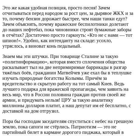
Это же какая удобная позиция, просто песня! Зачем
отчитываться перед народом за рост цен, за дырявое ЖКХ и за
то, почему бензин дорожает быстрее, чем наши танки едут?
Зачем объяснять, почему вражеские беспилотники долетают
до наших нефтебаз, пока чиновники строят бумажные заборы
в отчётах? Достаточно просто гаркнуть: «Кто не с нами — тот
шпион!». Удобно, как интенданту на складе: усохло,
утряслось, а виноват конь педальный.
Знаем мы эти штучки. При товарище Сталине за такую
«политинформацию», которая вместо сплочения общества
раскалывает тыл на две непримиримые баррикады в разгар
тяжёлых боёв, гражданин Матвейчев уже ехал бы в теплушке
изучать природные богатства Колымы. Причём за
вредительство и скрытую работу на тот самый Киев. Ведь
лучшего подарка для вражеской пропаганды, чем заявить на
весь мир, что в России половина граждан против своей же
армии, и придумать нельзя! ЦРУ за такую аналитику
миллионы долларов платит, а наш депутат им её бесплатно, с
доставкой на дом отгрузил.
Пора бы господам заседателям спуститься с небес на грешную
землю, пока сапоги не стёрлись. Патриотизм — это не
партийный билет в кармане дорогого пиджака, который в