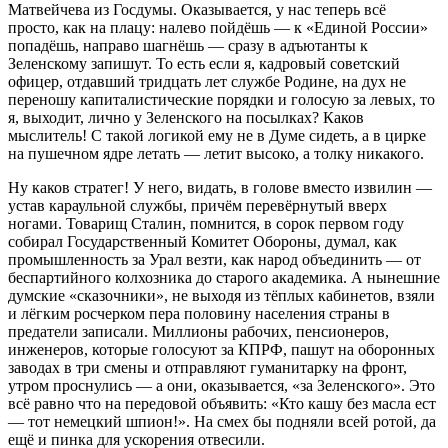
Матвейчева из Госдумы. Оказывается, у нас теперь всё
просто, как на плацу: налево пойдёшь — к «Единой России»
попадёшь, направо шагнёшь — сразу в адъютанты к
Зеленскому запишут. То есть если я, кадровый советский
офицер, отдавший тридцать лет службе Родине, на дух не
переношу капиталистические порядки и голосую за левых, то
я, выходит, лично у Зеленского на посылках? Каков
мыслитель! С такой логикой ему не в Думе сидеть, а в цирке
на пушечном ядре летать — летит высоко, а толку никакого.
Ну каков стратег! У него, видать, в голове вместо извилин —
устав караульной службы, причём перевёрнутый вверх
ногами. Товарищ Сталин, помнится, в сорок первом году
собирал Государственный Комитет Обороны, думал, как
промышленность за Урал везти, как народ объединить — от
беспартийного колхозника до старого академика. А нынешние
думские «сказочники», не выходя из тёплых кабинетов, взяли
и лёгким росчерком пера половину населения страны в
предатели записали. Миллионы рабочих, пенсионеров,
инженеров, которые голосуют за КПРФ, пашут на оборонных
заводах в три смены и отправляют гуманитарку на фронт,
утром проснулись — а они, оказывается, «за Зеленского». Это
всё равно что на передовой объявить: «Кто кашу без масла ест
— тот немецкий шпион!». На смех бы подняли всей ротой, да
ещё и пинка для ускорения отвесили.