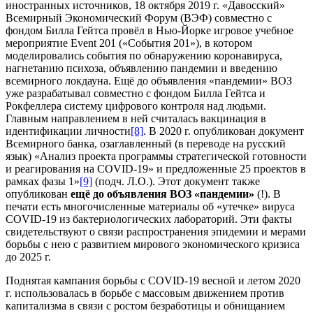
иностранных источников, 18 октября 2019 г. «Давосский»
Всемирный Экономический Форум (ВЭФ) совместно с
фондом Билла Гейтса провёл в Нью-Йорке игровое учебное
мероприятие Event 201 («События 201»), в котором
моделировались события по обнаружению коронавируса,
нагнетанию психоза, объявлению пандемии и введению
всемирного локдауна. Ещё до объявления «пандемии» ВОЗ
уже разрабатывал совместно с фондом Билла Гейтса и
Рокфеллера систему цифрового контроля над людьми.
Главным направлением в ней считалась вакцинация в
идентификации личности
[8]
. В 2020 г. опубликован документ
Всемирного банка, озаглавленный (в переводе на русский
язык) «Анализ проекта программы стратегической готовности
и реагирования на COVID-19» и предложенные 25 проектов в
рамках фазы 1»
[9]
(подч. Л.О.). Этот документ также
опубликован
ещё до объявления ВОЗ «пандемии»
(!). В
печати есть многочисленные материалы об «утечке» вируса
COVID-19 из бактериологических лабораторий. Эти факты
свидетельствуют о связи распространения эпидемии и мерами
борьбы с нею с развитием мирового экономического кризиса
до 2025 г.
Поднятая кампания борьбы с COVID-19 весной и летом 2020
г. использовалась в борьбе с массовым движением против
капитализма в связи с ростом безработицы и обнищанием