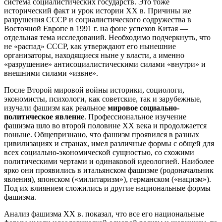
система социалистических государств. Это тоже
исторический факт и урок истории XX в. Причины же
разрушения СССР и социалистического содружества в
Восточной Европе в 1991 г. на фоне успехов Китая —
отдельная тема исследований. Необходимо подчеркнуть, что
не «распад» СССР, как утверждают его нынешние
организаторы, находящиеся ныне у власти, а именно
«разрушение» антисоциалистическими силами «внутри» и
внешними силами «извне».
После Второй мировой войны историки, социологи,
экономисты, психологи, как советские, так и зарубежные,
изучали фашизм как реальное
мировое социально-
политическое явление
. Профессиональное изучение
фашизма шло во второй половине XX века и продолжается
поныне. Общепризнано, что фашизм проявился в разных
цивилизациях и странах, имел различные формы с общей для
всех социально-экономической сущностью, со схожими
политическими чертами и одинаковой идеологией. Наиболее
ярко они проявились в итальянском фашизме (родоначальник
явления), японском («милитаризм»), германском («нацизм»).
Под их влиянием сложились и другие национальные формы
фашизма.
Анализ фашизма XX в. показал, что все его национальные