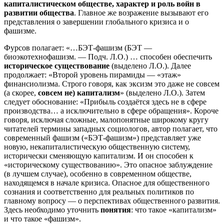
капиталистическом обществе, характер и роль войн в
развитии общества
. Главное же возражение вызывают его
представления о завершении глобального кризиса и о
фашизме.
Фурсов полагает: «…БЭТ-фашизм (БЭТ —
биоэкотехнофашизм. — Подч. Л.О.) … способен обеспечить
историческое существование
(выделено Л.О.). Далее
продолжает: «Второй уровень пирамиды — «этаж»
финансиолизма. Строго говоря, как эксизм это даже не совсем
(а скорее,
совсем не) капитализм
» (выделено Л.О.). Затем
следует обоснование: «Прибыль создаётся здесь не в сфере
производства… а исключительно в сфере обращения». Короче
говоря, исключая сложные, малопонятные широкому кругу
читателей термины западных социологов, автор полагает, что
современный фашизм («БЭТ-фашизм») представляет уже
новую, некапиталистическую общественную систему,
исторически сменяющую капитализм. И он способен к
«историческому существованию». Это опасное заблуждение
(в лучшем случае), особенно в современном обществе,
находящемся в начале кризиса. Опасное для общественного
сознания и соответственно для реальных политиков по
главному вопросу — о перспективах общественного развития.
Здесь необходимо уточнить
понятия
: что такое «капитализм»
и что такое «фашизм».