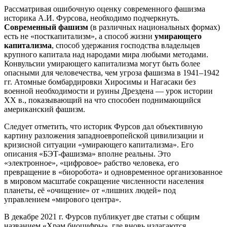
Рассматривая ошибочную оценку современного фашизма
историка А.И. Фурсова, необходимо подчеркнуть.
Современный фашизм
(в различных национальных формах)
есть не «посткапитализм», а способ жизни
умирающего
капитализма
, способ удержания господства владельцев
крупного капитала над народами мира любыми методами.
Конвульсии умирающего капитализма могут быть более
опасными для человечества, чем угроза фашизма в 1941–1942
гг. Атомные бомбардировки Хиросимы и Нагасаки без
военной необходимости и руины Дрездена — урок истории
XX в., показывающий на что способен поднимающийся
американский фашизм.
Следует отметить, что историк Фурсов дал объективную
картину разложения западноевропейской цивилизации и
кризисной ситуации «умирающего капитализма». Его
описания «БЭТ-фашизма» вполне реальны. Это
«электронное», «цифровое» рабство человека, его
превращение в «биоробота» и одновременное организованное
в мировом масштабе сокращение численности населения
планеты, её «очищение» от «лишних людей» под
управлением «мирового центра».
В декабре 2021 г. Фурсов публикует две статьи с общим
названием «Храм биоцифры», где вновь излагаются