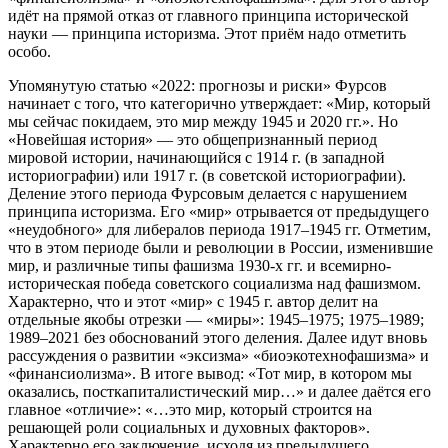
идёт на прямой отказ от главного принципа исторической
науки — принципа историзма. Этот приём надо отметить
особо.
Упомянутую статью «2022: прогнозы и риски» Фурсов
начинает с того, что категорично утверждает: «Мир, который
мы сейчас покидаем, это мир между 1945 и 2020 гг.». Но
«Новейшая история» — это общепризнанный период
мировой истории, начинающийся с 1914 г. (в западной
историографии) или 1917 г. (в советской историографии).
Деление этого периода Фурсовым делается с нарушением
принципа историзма. Его «мир» отрывается от предыдущего
«неудобного» для либералов периода 1917–1945 гг. Отметим,
что в этом периоде были и революции в России, изменившие
мир, и различные типы фашизма 1930-х гг. и всемирно-
историческая победа советского социализма над фашизмом.
Характерно, что и этот «мир» с 1945 г. автор делит на
отдельные якобы отрезки — «миры»: 1945–1975; 1975–1989;
1989–2021 без обоснований этого деления. Далее идут вновь
рассуждения о развитии «эксизма» «биоэкотехнофашизма» и
«финансиолизма». В итоге вывод: «Тот мир, в котором мы
оказались, посткапиталистический мир…» и далее даётся его
главное «отличие»: «…это мир, который строится на
решающей роли социальных и духовных факторов».
Характерно его заключение, исходя из предыдущего