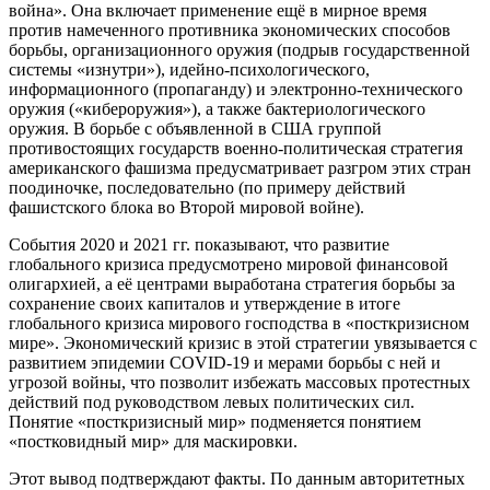
война». Она включает применение ещё в мирное время
против намеченного противника экономических способов
борьбы, организационного оружия (подрыв государственной
системы «изнутри»), идейно-психологического,
информационного (пропаганду) и электронно-технического
оружия («кибероружия»), а также бактериологического
оружия. В борьбе с объявленной в США группой
противостоящих государств военно-политическая стратегия
американского фашизма предусматривает разгром этих стран
поодиночке, последовательно (по примеру действий
фашистского блока во Второй мировой войне).
События 2020 и 2021 гг. показывают, что развитие
глобального кризиса предусмотрено мировой финансовой
олигархией, а её центрами выработана стратегия борьбы за
сохранение своих капиталов и утверждение в итоге
глобального кризиса мирового господства в «посткризисном
мире». Экономический кризис в этой стратегии увязывается с
развитием эпидемии COVID-19 и мерами борьбы с ней и
угрозой войны, что позволит избежать массовых протестных
действий под руководством левых политических сил.
Понятие «посткризисный мир» подменяется понятием
«постковидный мир» для маскировки.
Этот вывод подтверждают факты. По данным авторитетных