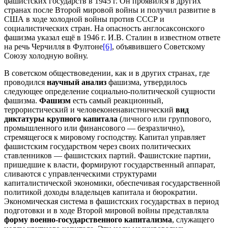
фашистских государств в 1945 г. Он проявился в других
странах после Второй мировой войны и получил развитие в
США в ходе холодной войны против СССР и
социалистических стран. На опасность англосаксонского
фашизма указал ещё в 1946 г. И.В. Сталин в известном ответе
на речь Черчилля в Фултоне
[6]
, объявившего Советскому
Союзу холодную войну.
В советском обществоведении, как и в других странах, где
проводился
научный анализ
фашизма, утвердилось
следующее определение социально-политической сущности
фашизма.
Фашизм
есть самый реакционный,
террористический и человеконенавистнический
вид
диктатуры крупного капитала
(личного или группового,
промышленного или финансового — безразлично),
стремящегося к мировому господству. Капитал управляет
фашистским государством через своих политических
ставленников — фашистских партий. Фашистские партии,
пришедшие к власти, формируют государственный аппарат,
сливаются с управленческими структурами
капиталистической экономики, обеспечивая государственной
политикой доходы владельцев капитала и бюрократии.
Экономическая система в фашистских государствах в период
подготовки и в ходе Второй мировой войны представляла
форму военно-государст­венного капитализма
, служащего