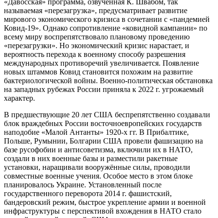
«Давосская» программа, озвученная К. Швабом, так
называемая «перезагрузка», предусматривает развитие
мирового экономического кризиса в сочетании с «пандемией
Ковид-19». Однако сопротивление «ковидной кампании» по
всему миру воспрепятствовало плановому проведению
«перезагрузки». Но экономический кризис нарастает, и
вероятность перехода к военному способу разрешения
международных противоречий увеличивается. Появление
новых штаммов Ковид становится похожим на развитие
бактериологической войны. Военно-политическая обстановка
на западных рубежах России приняла к 2022 г. угрожаемый
характер.
В предшествующие 20 лет США беспрепятственно создавали
блок враждебных России восточноевропейских государств
наподобие «Малой Антанты» 1920-х гг. В Прибалтике,
Польше, Румынии, Болгарии США провели фашизацию на
базе русофобии и антисоветизма, включили их в НАТО,
создали в них военные базы и разместили ракетные
установки, наращивали вооружённые силы, проводили
совместные военные учения. Особое место в этом блоке
планировалось Украине. Установленный после
государственного переворота 2014 г. фашистский,
бандеровский режим, быстрое укрепление армии и военной
инфраструктуры с перспективой вхождения в НАТО стало