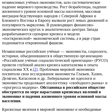
независимых учёных-экономистов, шло систематическое
падение мирового производства. Рост безработицы, падение
жизненного уровня основной массы населения, массовая
миграция бедствующих народов с Северной Африки и
Ближнего Востока в Европу вызвали рост левых движений и
популярность марксизма. В руководящих финансово-
экономических кругах и аналитических центрах Запада
разрабатываются сценарии кризиса и модели
«посткризисной» экономической системы, а в ряде стран
поднимается откровенный фашизм.
Независимые российские учёные — экономисты, социологи,
историки, объединившиеся в общественную организацию
«Российские учёные социалистической ориентации» (РУСО)
провели глубокий анализ кризиса капитализма и опыта
социализма XX в.
[2]
. Проблемам мировой экономики
посвятили свои исследования экономисты Глазьев, Хазин,
Делягин, Катасонов и др. Либеральные же идеологи и
экономисты продолжают апологетику «свободного рынка» и
«прогресса модерна».
Обстановка в российском обществе
обостряется по мере нарастания кризисных явлений в
экономике и падения жизненного уровня основной массы
населения
.
Кризисные явления в мировой экономике и необходимые