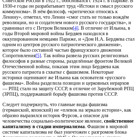
Советской России в 1922 г., обосновался с 1924 г. в Париже. В
1930-е годы он разрабатывает труд «Истоки и смысл русского
коммунизма». В нём философ, «критически относясь к
Ленину», отметил, что Ленин «смог стать не только вождём
революции, но и создателем нового русского государства», и
сравнивал его с Петром Великим
[4]
. В отличие от Ильина, в
годы Второй мировой войны Бердяев находился в
оккупированном немцами Париже, и «Дом Н.А. Бердяева стал
одним из центров русского патриотического движения»,
которое было составной частью французского движения
Сопротивления
[5]
. Так война развела русских религиозных
философов в разные стороны, разделённые фронтом Великой
Отечественной войны, показав этим лицо Бердяева как
русского патриота в схватке с фашизмом. Некоторые
историки оценивают же Ильина как основателя «русского
фашизма». Война разделила позиции и церковных иерархов
— РПЦ стало на защиту СССР, в отличие от Зарубежной РПЦ
(ЗРПЦ), поддержавшей борьбу фашизма против СССР.
Следует подчеркнуть, что главные виды фашизма
(германский, японский) не «плевок на зеркало истории», как
образно выразился историк Фурсов, а опасное для
человечества социально-политическое явление,
свойственное
капитализму в стадии империализма
. Фашизм в мировой
системе капитализма не был уничтожен с разгромом блока