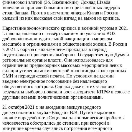
финансовой элитой (Зб. Бжезинский). Доклад Шваба
молчаливо приняли большинство приглашённых лидеров
стран Запада. Против выступили лидеры Китая и России,
каждый из них высказал свой взгляд на выход из кризиса.
Нарастание экономического кризиса и военной угрозы в 2021
г. шло параллельно с развёртыванием по указанию ВОЗ
добровольно-принудительной вакцинации в мировом
масштабе и ограничениями в общественной жизни. В России
в 2021 г. борьба с «пандемией» проходила в период
подготовки и проведения выборов в Государственную Думу и
региональные органы власти. Она использовалась для
ограничения предвыборных массовых мероприятий левых
сил при усилении антисоветской пропаганды в электронных
СМИ и периодической печати. По условиям пандемии
введено электронное голосование без надлежащего
общественного контроля. Однако даже в этих условиях
результаты выборов показали рост авторитета КПРФ в союзе с
другими левыми политическими организациями.
21 октября 2021 г. на заседании международного
дискуссионного клуба «Валдай» В.В. Путин выразился
вполне определённо: «Социально-экономи­ческие проблемы
человечества обострились до степени, при которой в
минувшие времена случались потрясения всемирного