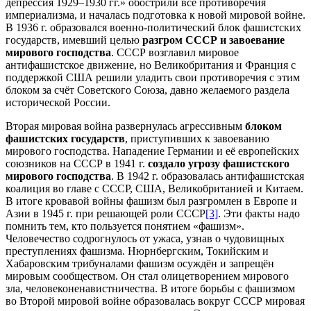
депрессия 1929–1930 гг.» обострили все противоречия
империализма, и началась подготовка к новой мировой войне.
В 1936 г. образовался военно-политический блок фашистских
государств, имевший целью
разгром СССР и завоевание
мирового господства
. СССР возглавил мировое
антифашистское движение, но Великобритания и Франция с
поддержкой США решили уладить свои противоречия с этим
блоком за счёт Советского Союза, давно желаемого раздела
исторической России.
Вторая мировая война развернулась агрессивным
блоком
фашистских государств
, приступивших к завоеванию
мирового господства. Нападение Германии и её европейских
союзников на СССР в 1941 г.
создало угрозу фашистского
мирового господства
. В 1942 г. образовалась антифашистская
коалиция во главе с СССР, США, Великобританией и Китаем.
В итоге кровавой войны фашизм был разгромлен в Европе и
Азии в 1945 г. при решающей роли СССР
[3]
. Эти факты надо
помнить тем, кто пользуется понятием «фашизм».
Человечество содрогнулось от ужаса, узнав о чудовищных
преступлениях фашизма. Нюрнбергским, Токийским и
Хабаровским трибуналами фашизм осуждён и запрещён
мировым сообществом. Он стал олицетворением мирового
зла, человеконенавистничества. В итоге борьбы с фашизмом
во Второй мировой войне образовалась вокруг СССР мировая