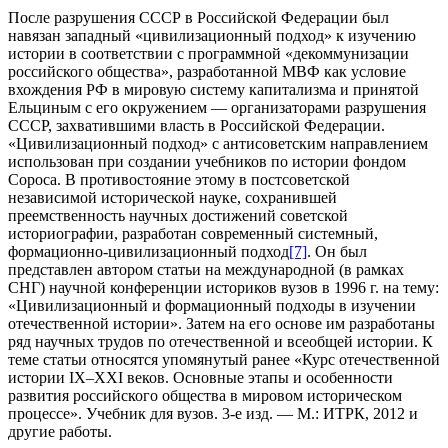
После разрушения СССР в Российской Федерации был
навязан западный «цивилизационный подход» к изучению
истории в соответствии с программной «декоммунизации
российского общества», разработанной МВФ как условие
вхождения РФ в мировую систему капитализма и принятой
Ельциным с его окружением — организаторами разрушения
СССР, захватившими власть в Российской Федерации.
«Цивилизационный подход» с антисоветским направлением
использован при создании учебников по истории фондом
Сороса. В противостояние этому в постсоветской
независимой исторической науке, сохранившей
преемственность научных достижений советской
историографии, разработан современный системный,
формационно-цивилизационный подход
[7]
. Он был
представлен автором статьи на международной (в рамках
СНГ) научной конференции историков вузов в 1996 г. на тему:
«Цивилизационный и формационный подходы в изучении
отечественной истории». Затем на его основе им разработаны
ряд научных трудов по отечественной и всеобщей истории. К
теме статьи относятся упомянутый ранее «Курс отечественной
истории IX–XXI веков. Основные этапы и особенности
развития российского общества в мировом историческом
процессе». Учебник для вузов. 3-е изд. — М.: ИТРК, 2012 и
другие работы.