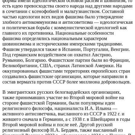
формы имели идеологической основой расизм и шовинизм, то
есть идею превосходства своего народа над другими народами
в сочетании с ксенофобией и мальтузианством. Составной
частью идеологии всех видов фашизма было утверждение
злобного антикоммунизма и антисоветизма — идеологическая
и политическая борьба с коммунистической идеологией как
главного их противника. Национальные особенности
фашизма определялись национальным характером
шовинизмома и историческими имперскими традициями.
Фашизм утвердился также в Испании, Португалии, Венгрии.
Под германским воздействием он охватил Австрию,
Румынию, Болгарию. Фашистские партии были во Франции,
Великобритании, США, странах Латинской Америки. На
оккупированных фашистами территориях европейских стран
создавались фашистские организации, которые направили в
состав вермахта против СССР более миллиона добровольцев.
В эмигрантских русских белогвардейских организациях,
также принимавших участие во Второй мировой войне на
стороне фашистской Германии, были популярны идеи
религиозного философа, националиста И.А. Ильина —
активного антисоветчика, высланного из СССР в 1922 г. и
жившего сначала в Германии, а с 1938 г. в Швейцарии в годы
Второй мировой войны и после неё. Другой русский
религиозный философ Н.А. Бердяев, также высланный из