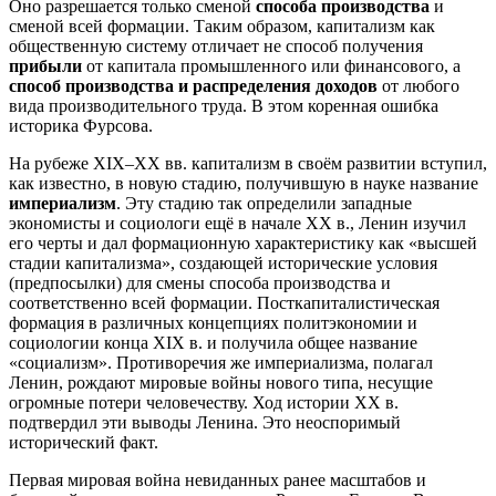
Оно разрешается только сменой
способа производства
и
сменой всей формации. Таким образом, капитализм как
общественную систему отличает не способ получения
прибыли
от капитала промышленного или финансового, а
способ производства и распределения доходов
от любого
вида производительного труда. В этом коренная ошибка
историка Фурсова.
На рубеже XIX–XX вв. капитализм в своём развитии вступил,
как известно, в новую стадию, получившую в науке название
империализм
. Эту стадию так определили западные
экономисты и социологи ещё в начале XX в., Ленин изучил
его черты и дал формационную характеристику как «высшей
стадии капитализма», создающей исторические условия
(предпосылки) для смены способа производства и
соответственно всей формации. Посткапиталистическая
формация в различных концепциях политэкономии и
социологии конца XIX в. и получила общее название
«социализм». Противоречия же империализма, полагал
Ленин, рождают мировые войны нового типа, несущие
огромные потери человечеству. Ход истории XX в.
подтвердил эти выводы Ленина. Это неоспоримый
исторический факт.
Первая мировая война невиданных ранее масштабов и