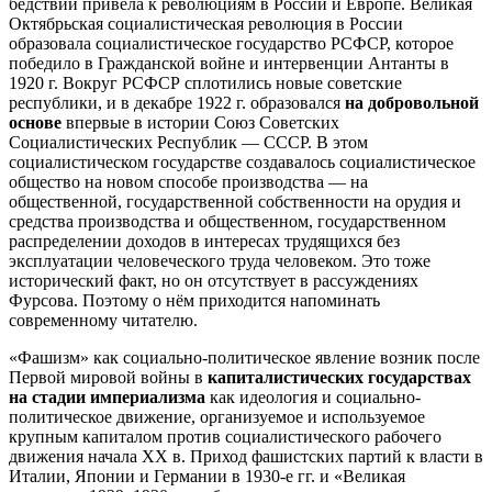
бедствий привела к революциям в России и Европе. Великая
Октябрьская социалистическая революция в России
образовала социалистическое государство РСФСР, которое
победило в Гражданской войне и интервенции Антанты в
1920 г. Вокруг РСФСР сплотились новые советские
республики, и в декабре 1922 г. образовался
на добровольной
основе
впервые в истории Союз Советских
Социалистических Республик — СССР. В этом
социалистическом государстве создавалось социалистическое
общество на новом способе производства — на
общественной, государственной собственности на орудия и
средства производства и общественном, государственном
распределении доходов в интересах трудящихся без
эксплуатации человеческого труда человеком. Это тоже
исторический факт, но он отсутствует в рассуждениях
Фурсова. Поэтому о нём приходится напоминать
современному читателю.
«Фашизм» как социально-политическое явление возник после
Первой мировой войны в
капиталистических государствах
на стадии империализма
как идеология и социально-
политическое движение, организуемое и используемое
крупным капиталом против социалистического рабочего
движения начала XX в. Приход фашистских партий к власти в
Италии, Японии и Германии в 1930-е гг. и «Великая