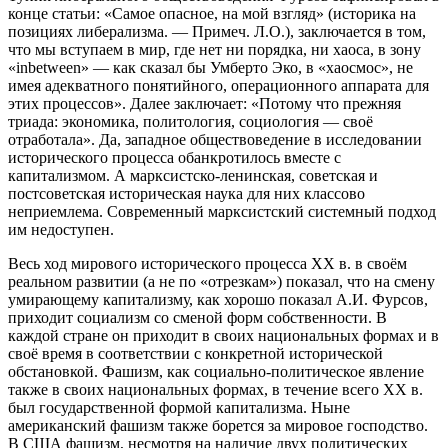
конце статьи: «Самое опасное, на мой взгляд» (историка на
позициях либерализма. — Примеч. Л.О.), заключается в том,
что мы вступаем в мир, где нет ни порядка, ни хаоса, в зону
«inbetween» — как сказал бы Умберто Эко, в «хаосмос», не
имея адекватного понятийного, операционного аппарата для
этих процессов». Далее заключает: «Потому что прежняя
триада: экономика, политология, социология — своё
отработала». Да, западное обществоведение в исследовании
исторического процесса обанкротилось вместе с
капитализмом. А марксистско-ленинская, советская и
постсоветская историческая наука для них классово
неприемлема. Современный марксистский системный подход
им недоступен.
Весь ход мирового исторического процесса XX в. в своём
реальном развитии (а не по «отрезкам») показал, что на смену
умирающему капитализму, как хорошо показал А.И. Фурсов,
приходит социализм со сменой форм собственности. В
каждой стране он приходит в своих национальных формах и в
своё время в соответствии с конкретной исторической
обстановкой. Фашизм, как социально-политическое явление
также в своих национальных формах, в течение всего XX в.
был государственной формой капитализма. Ныне
американский фашизм также борется за мировое господство.
В США фашизм, несмотря на наличие двух политических