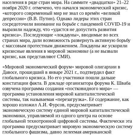
населения в ряде стран мира. На саммите «двадцатки» 21–22
ноября 2020 г. отмечено, что начался экономический кризис,
«которого современный мир не знал со времён «великой
депрессии» (В.В. Путин). Однако лидеры этих стран
сосредоточили внимание на борьбе с пандемией COVID-19 и
выразили надежду, что «удастся не допустить развития
кризиса». Последующие «локдауны», вводимые во всех
странах мира, дали возможность развернуть активную борьбу
с массовым протестным движением. Локдауны же ускорили
кризисные явления в мировой экономике (а не вызвали
кризис, как представляют СМИ).
«Мировой экономический форум» мировой олигархии в
Давосе, прошедший в январе 2021 г., подтвердил факт
глобального кризиса. Но его участники пошли дальше
констатации факта. В докладе организатора форума К. Шваба
озвучена программа создания «постковидного мира» —
программа установления мировой капиталистической
системы, так называемая «перезагрузка». Её содержание, как
хорошо изложил А.И. Фурсов, предусматривает
экономическую систему единой мировой капиталистической
экономики, управляемой из одного центра на основе
глобальной технотронной цифровой системы. Фактически эта
программа предусматривает мировую экономическую систему
глобального фашизма, давно лелеемая американской