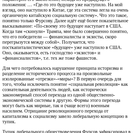
положения: … «Где-то это будущее уже наступило. На мой
взгляд, оно наступило в Китае, где эта система легла на очень
органичную китайскую социальную систему». Что это такое,
понятно только Фурсову. Далее идёт ещё более показательное
высказывание: «По-своему это будущее наступает в США.
Когда там «скинули» Трампа, мне было совершенно понятно,
что его победители — финансиалисты и экзисты, скоро
перегрызутся между собой». Получается, что
посткапиталистическое «будущее» уже наступило в США.
Оно, оказывается, есть господство «экзистов» и
«финансиалистов», т.е. тех же тоже фашистов.
Для чего потребовалось нарушение принципа историзма и
разделение исторического процесса на произвольные
изолированные «отрезки»-«миры»? В первую очередь для
того, чтобы исключить понятие «социальная революция» как
сознательная деятельность людей, как исторически
закономерный способ перехода из одной общественно-
экономической системы в другую. Формы этого перехода
могут быть как мирные, так и (чаще всего) военным
насилием. Отрицание революционного перехода от
капитализма к социализму завело либеральную концепцию в
тупик.
Тупик либерального обществоведения Фурсов зафиксировал в