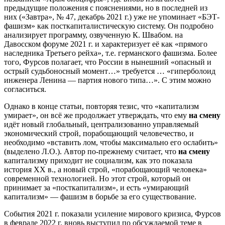
предыдущие положения с пояснениями, но в последней из
них («Завтра», № 47, декабрь 2021 г.) уже не упоминает «БЭТ-
фашизм» как посткапиталистическую систему. Он подробно
анализирует программу, озвученную К. Швабом. на
Давосском форуме 2021 г. и характеризует её как «прямого
наследника Третьего рейха», т.е. германского фашизма. Более
того, Фурсов полагает, что России в нынешний «опасный и
острый судьбоносный момент…» требуется … «гиперболоид
инженера Ленина — партия нового типа…». С этим можно
согласиться.
Однако в конце статьи, повторяя тезис, что «капитализм
умирает», он всё же продолжает утверждать, что ему
на смену
идёт новый глобальный, централизованно управляемый
экономический строй, порабощающий человечество, и
необходимо «вставить лом, чтобы максимально его ослабить»
(выделено Л.О.). Автор по-прежнему считает, что
на смену
капитализму приходит не социализм, как это показала
история XX в., а новый строй, «порабощающий человека»
современной технологией. Но этот строй, который он
принимает за «посткапитализм», и есть «умирающий
капитализм» — фашизм в борьбе за его существование.
События 2021 г. показали усиление мирового кризиса, Фурсов
в феврале 2022 г. вновь выступил по обсуждаемой теме в