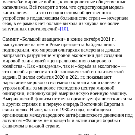
масштаба: мировые войны, кровопролитные общественные
катаклизмы. Всё говорит о том, что существующая модель
капитализма — а это сегодня основа общественного
устройства в подавляющем большинстве стран — исчерпала
себя, в её рамках нет больше выхода из клубка всё более
запутанных противоречий»
[10]
.
Саммит «Большой двадцатки» в конце октября 2021 г.,
выступление на нём в Риме президента Байдена лишь
подтвердили, что мировая олигархия намерена и дальше
направлять разрушение мировой экономики для создания
мировой олигархией «централизованного мирового
хозяйства». Как «пандемия», так и «борьба за экологию» —
это способы решения этой экономической и политической
задачи. В целом события 2020 и 2021 гг. показывают
нарастание мирового системного кризиса капитализма и
угрозы войны за мировое господство центра мировой
олигархии, использующей американскую военную машину.
Американский фашизм питает и организует фашистские силы
в других странах и в первую очередь Восточной Европы в
своих целях. Ныне, как и в 1930-е годы, необходима
организация международного антифашистского движения под
лозунгом «Фашизм не пройдёт!» и активизация борьбы с
фашизмом в каждой стране.