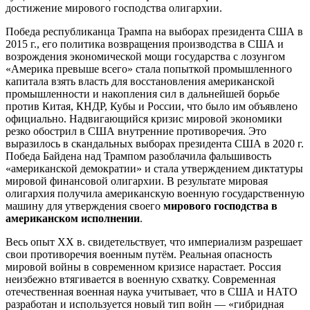
достижение мирового господства олигархии.
Победа республиканца Трампа на выборах президента США в
2015 г., его политика возвращения производства в США и
возрождения экономической мощи государства с лозунгом
«Америка превыше всего» стала попыткой промышленного
капитала взять власть для восстановления американской
промышленности и накопления сил в дальнейшей борьбе
против Китая, КНДР, Кубы и России, что было им объявлено
официально. Надвигающийся кризис мировой экономики
резко обострил в США внутренние противоречия. Это
выразилось в скандальных выборах президента США в 2020 г.
Победа Байдена над Трампом разоблачила фальшивость
«американской демократии» и стала утверждением диктатуры
мировой финансовой олигархии. В результате мировая
олигархия получила американскую военную государственную
машину для утверждения своего
мирового господства в
американском исполнении
.
Весь опыт XX в. свидетельствует, что империализм разрешает
свои противоречия военным путём. Реальная опасность
мировой войны в современном кризисе нарастает. Россия
неизбежно втягивается в военную схватку. Современная
отечественная военная наука учитывает, что в США и НАТО
разработан и используется новый тип войн — «гибридная