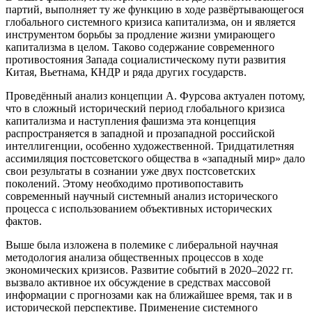
партий, выполняет ту же функцию в ходе развёртывающегося
глобального системного кризиса капитализма, он и является
инструментом борьбы за продление жизни умирающего
капитализма в целом. Таково содержание современного
противостояния Запада социалистическому пути развития
Китая, Вьетнама, КНДР и ряда других государств.
Проведённый анализ концепции А. Фурсова актуален потому,
что в сложный исторический период глобального кризиса
капитализма и наступления фашизма эта концепция
распространяется в западной и прозападной российской
интеллигенции, особенно художественной. Тридцатилетняя
ассимиляция постсоветского общества в «западный мир» дало
свои результаты в сознании уже двух постсоветских
поколений. Этому необходимо противопоставить
современный научный системный анализ исторического
процесса с использованием объективных исторических
фактов.
Выше была изложена в полемике с либеральной научная
методология анализа общественных процессов в ходе
экономических кризисов. Развитие событий в 2020–2022 гг.
вызвало активное их обсуждение в средствах массовой
информации с прогнозами как на ближайшее время, так и в
исторической перспективе. Применение системного