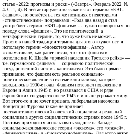
статье «2022: прогнозы и риски» («Завтра». Февраль 2022. №
4. С. 1, 4). В ней автор уже отказывается от термина «БЭТ-
фашизм», но остаётся на тех же позициях с некоторыми
«стилистическими» поправками: «Года два назад я стал
употреблять термин «БЭТ-фашизм» … нужно оговориться по
поводу слова «фашизм». Это не политический, а
метафорический термин, то, что хуже быть не может…
Просто в нашей традиции термина для этого «хуже» нет, я
использую термин «биоэкотехнофашизм». Автор
«запамятовал», как ранее писал, что этот фашизм в
исполнении К. Шваба «прямой наследник Третьего рейха» —
т.е. германского фашизма — социально-политической
государственной системы капитализма. Это было прямое
признание, что фашизм есть реальное социально-
политическое явление в системе капитализма, которое
зародилось в 1930-е годы. Фашизм потерпел поражение в
Европе и Азии в 1945 г., но развивался в США и ряде
европейских государств после 1945 г. и ныне угрожает миру.
Вот этого-то и не хочет признать либеральная идеология.
Концепция Фурсова также не признаёт
посткапиталистический советский социализм и реальный
социализм в других социалистических странах после 1945 г.
Поэтому приходится использовать модные на Западе
социально-экономические теории «эксизма», его «этажей»,
«финансиолизма» и «биоэкотехнофашизма». Для этого автор