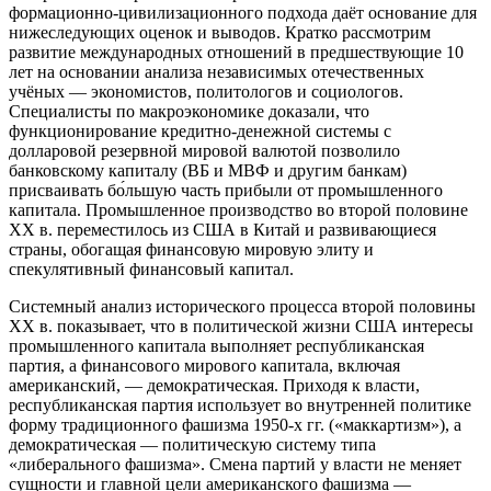
формационно-цивилизационного подхода даёт основание для
нижеследующих оценок и выводов. Кратко рассмотрим
развитие международных отношений в предшествующие 10
лет на основании анализа независимых отечественных
учёных — экономистов, политологов и социологов.
Специалисты по макроэкономике доказали, что
функционирование кредитно-денежной системы с
долларовой резервной мировой валютой позволило
банковскому капиталу (ВБ и МВФ и другим банкам)
присваивать бо́льшую часть прибыли от промышленного
капитала. Промышленное производство во второй половине
XX в. переместилось из США в Китай и развивающиеся
страны, обогащая финансовую мировую элиту и
спекулятивный финансовый капитал.
Системный анализ исторического процесса второй половины
XX в. показывает, что в политической жизни США интересы
промышленного капитала выполняет республиканская
партия, а финансового мирового капитала, включая
американский, — демократическая. Приходя к власти,
республиканская партия использует во внутренней политике
форму традиционного фашизма 1950-х гг. («маккартизм»), а
демократическая — политическую систему типа
«либерального фашизма». Смена партий у власти не меняет
сущности и главной цели американского фашизма —