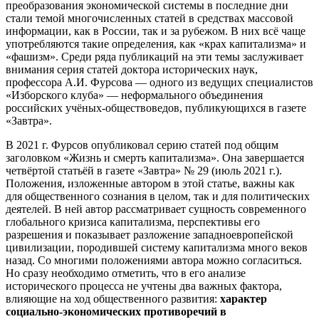
преобразования экономической системы в последние дни
стали темой многочисленных статей в средствах массовой
информации, как в России, так и за рубежом. В них всё чаще
употребляются такие определения, как «крах капитализма» и
«фашизм». Среди ряда публикаций на эти темы заслуживает
внимания серия статей доктора исторических наук,
профессора А.И. Фурсова — одного из ведущих специалистов
«Изборского клуба» — неформального объединения
российских учёных-обществоведов, публикующихся в газете
«Завтра».
В 2021 г. Фурсов опубликовал серию статей под общим
заголовком «Жизнь и смерть капитализма». Она завершается
четвёртой статьёй в газете «Завтра» № 29 (июль 2021 г.).
Положения, изложенные автором в этой статье, важны как
для общественного сознания в целом, так и для политических
деятелей. В ней автор рассматривает сущность современного
глобального кризиса капитализма, перспективы его
разрешения и показывает разложение западноевропейской
цивилизации, породившей систему капитализма много веков
назад. Со многими положениями автора можно согласиться.
Но сразу необходимо отметить, что в его анализе
исторического процесса не учтены два важных фактора,
влияющие на ход общественного развития:
характер
социально-экономических противоречий в