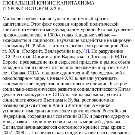
ГЛОБАЛЬНЫЙ КРИЗИС КАПИТАЛИЗМА
И УРОКИ ИСТОРИИ XX в.
Мировое сообщество вступает в системный кризис
капитализма. Этот факт осознан мировой политической
элитой и отмечен на международном уровне. Его наступление
предсказывали ещё в 1980-х годах западные учёные —
экономисты и социологи, изучавшие воздействие на мировую
экономику НТР 50-х гг. и технологическую революцию 70-х
гг. XX в. (Гэлбрайт, Валлерстайн и др.)
[1]
. Но разрушение
СССР и стран Организации Варшавского Договора (ОВД) в
Европе, превращение их в сырьевой придаток и рынок сбыта
западного капитализма отсрочило неизбежный кризис на 20
лет. Однако США, ставшие единственной сверхдержавой в
однополярном мире, в начале XXI в. начали утрачивать
экономическое лидерство и политическое влияние. Быстрое
социально-экономическое развитие социалистического Китая
делает его конкурентом США на мировом рынке, успехи
социалистического Вьетнама и Кубы, рост экономики
развивающихся стран в Азии и Латинской Америке
усиливают империалистические противоречия. Российская
Федерация, сохранившая советский ВПК и ракетно-ядерную
мощь, заявила свои претензии на роль мировой державы.
Сигналом начинающегося системного кризиса стал кризис
2007–2008 гг. После него, как свидетельствуют исследования