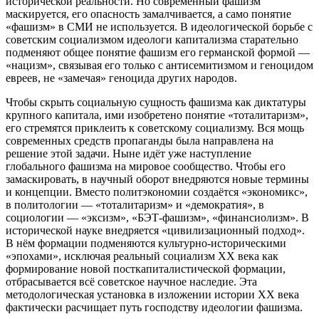
исторической реальности. Но современный фашизм
маскируется, его опасность замалчивается, а само понятие
«фашизм» в СМИ не используется. В идеологической борьбе с
советским социализмом идеологи капитализма старательно
подменяют общее понятие фашизм его германской формой —
«нацизм», связывая его только с антисемитизмом и геноцидом
евреев, не «замечая» геноцида других народов.
Чтобы скрыть социальную сущность фашизма как диктатуры
крупного капитала, ими изобретено понятие «тоталитаризм»,
его стремятся приклеить к советскому социализму. Вся мощь
современных средств пропаганды была направлена на
решение этой задачи. Ныне идёт уже наступление
глобального фашизма на мировое сообщество. Чтобы его
замаскировать, в научный оборот внедряются новые термины
и концепции. Вместо политэкономии создаётся «экономикс»,
в политологии — «тоталитаризм» и «демократия», в
социологии — «эксизм», «БЭТ-фашизм», «финансиолизм». В
исторической науке внедряется «цивилизационный подход».
В нём формации подменяются культурно-историческими
«эпохами», исключая реальный социализм XX века как
формирование новой посткапиталистической формации,
отбрасывается всё советское научное наследие. Эта
методологическая установка в изложении истории XX века
фактически расчищает путь господству идеологии фашизма.