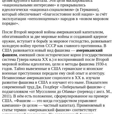
целям крупного капитала. Эти цели маскировались
«национальными интересами» и прикрывались
идеологически «национал-социализмом» (в Германии),
который обеспечивает «благосостояние всей нации» за счёт
эксплуатации «неполноценных» народов в «новом мировом
порядке».
После Второй мировой войны американский капитализм,
обогатившийся за две мировые войны и создавший ядерное
оружие, вступает в борьбу за мировое господство, развязывает
холодную войну против СССР как главного противника. В
США развивается новый вид фашизма —
американский
фашизм
, имевший свои исторические корни (государственная
система Гувера начала XX в.) и воспринявший после Второй
мировой войны идеологию, цели и методы фашизма 1930-х
годов. Тайно вывезенные в США германские и японские
военные преступники передали ему свой опыт и агентуру.
Независимые американские социологи в XX в. изучали
развитие фашизма в США и изучают его ныне. Показателен
современный труд Дж. Голдберг «Либеральный фашизм» с
подзаголовком «от Муссолини до Обамы» (перевод с англ. М.,
2011). В нём есть положение, сформулированное на примере
США. «Фашизм — это когда государством управляют
кампании» (в целом — частный капитал). Применяемый в
статье термин «американский фашизм» соответствует