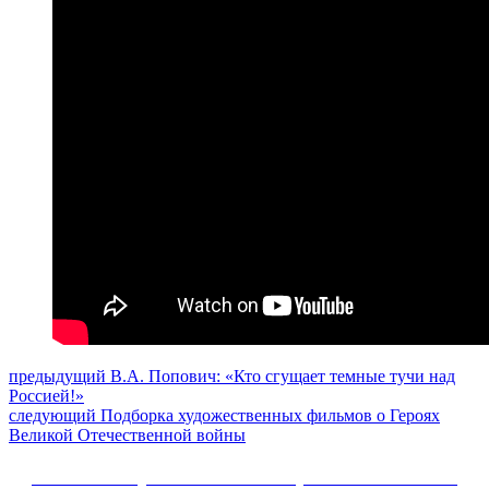
Навигация
Предыдущий
предыдущий
В.А. Попович: «Кто сгущает темные тучи над
пост:
Россией!»
по
Следующее
следующий
Подборка художественных фильмов о Героях
записям
сообщение:
Великой Отечественной войны
Сайт Коммунистической партии Российской