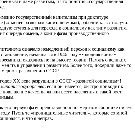
роенным и даже развитым, и что понятия «государственная
ке.
 именно государственный капитализм при диктатуре
ане («с менее развитым капитализмом»), рабочий класс получил
дную ступень для перехода к социализму как типу развития.
упит очередь обмена, а конце фазы производственного
апитализма означало немедленный переход к социализму как
сстановление, начавшаяся в 1946 году «холодная война»
 преемники оказались не на высоте теории. Память о великих
 менять в управлении развитием. Более того, похерили даже то
ономерно к разрушению СССР.
х годов ХХ века разрушили в СССР «развитой социализм»!
тмирания государства
, если он имеется, быстро приводит к
 повышение качества жизни всего населения и такой рост
ушимым.
ак его первую фазу представлено в посмертном сборнике писем
году. Пусть те «проницательные читатели», которые со мной
ошибался, и что я неправ.