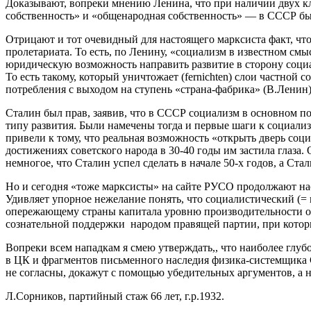
Доказывают, вопреки мнению Ленина, что при наличии двух кл
собственность» и «общенародная собственность» — в СССР бы
Отрицают и тот очевидный для настоящего марксиста факт, чт
пролетариата. То есть, по Ленину, «социализм в известном смы
юридическую возможность направить развитие в сторону социал
То есть такому, который уничтожает (fernichten) слои частной 
потребления с выходом на ступень «страна-фабрика» (В.Ленин)
Сталин был прав, заявив, что в СССР социализм в основном по
типу развития. Были намечены тогда и первые шаги к социализ
привели к тому, что реальная возможность «открыть дверь соци
достижениях советского народа в 30-40 годы им застила глаза.
немногое, что Сталин успел сделать в начале 50-х годов, а С
Но и сегодня «тоже марксисты» на сайте РУСО продолжают нас
Удивляет упорное нежелание понять, что социалистический (=
опережающему страны капитала уровню производительности общ
сознательной поддержки народом правящей партии, при кото
Вопреки всем нападкам я смею утверждать,, что наиболее глу
в ЦК и фрагментов письменного наследия физика-системщика С.
не согласны, докажут с помощью убедительных аргументов, а не
Л.Сорников, партийный стаж 66 лет, г.р.1932.