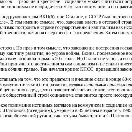
ассов — рабочие и крестьяне – социализм может считаться пост
ли синонимы не в юридическим только понимании, а на практи
о под руководством ВКП(б), при Сталине, в СССР был построен
сле». В том именно смысле, что, завоевав власть в отсталой стр
изма: построить в стране государственный капитализм как исхо
собственности, начиная с верхнего: с распределения. Затем наст
.
строен. Но прав в том смысле, что завершение построения госк
му как типу развития, но угроза войны, Война, послевоенное во
ализма» возникла только в 50-е годы. Но Сталин не успел, а его
 Они приняли эти достижения за сам социализм и не стали ничего
талина облили грязью. Так начался кризис КПСС, приведший зак
таивать на том, что это предатели и внешние силы в конце 80-
 коммунистический) тип развития
являясь синонимом процесса о
ественного труда, что позволит обеспечить такое всестороннее
рых общественный строй социализма становится просто несокр
бокое понимание истинных взглядов на коммунизм и социализм к
Платонова (псевдоним), умершего в 35-летнем возрасте в 1985 
 оскорбительной ругани, как это увы бывает, что и С.Платонов 