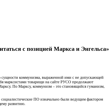
таться с позицией Маркса и Энгельса»
у о сущности коммунизма, выраженной ими с не допускающей
 себя марксистами товарищи на сайте РУСО продолжают
.Марксу. По Марксу, коммунизм – это становящийся гуманизм,
то социалистические ПО изначально были ведущим фактором
щему развитию.