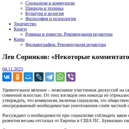
Социализм и коммунизм
Природа и техника
Культура и религия
Философия и психология
Творчество
Книги
Романы и повести. Рекомендация редактора
Кино
Фильмография. Рекомендация редактора
Лев Сорников: «Некоторые комментато
04.11.2023
04.11.2023
Удивительное явление – нежелание участников дискуссий на 
сомнений ясностью. От этих взглядов они никогда не отрекал
утверждать, что коммунизм, включая социализм, это обществен
опосредованный необходимостью уничтожения слоёв частной с
Рассуждают о необходимости при социализме соблюдать закон 
развития весьма отсталых от Европы и США ПС. Буквально тащ