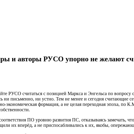
ры и авторы РУСО упорно не желают счи
сайте РУСО считаться с позицией Маркса и Энгельса по вопрос
ись ни письменно, ни устно. Тем не менее и сегодня считающие
но-экономическая формация, а не целая переходная эпоха, по К
обственности.
соответствия ПО уровню развития ПС, отказываясь замечать, ч
или их вперёд, а не приспосабливались к их, якобы, опережаю