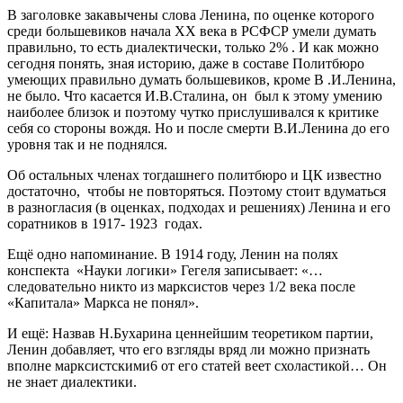
В заголовке закавычены слова Ленина, по оценке которого
среди большевиков начала ХХ века в РСФСР умели думать
правильно, то есть диалектически, только 2% . И как можно
сегодня понять, зная историю, даже в составе Политбюро
умеющих правильно думать большевиков, кроме В .И.Ленина,
не было. Что касается И.В.Сталина, он был к этому умению
наиболее близок и поэтому чутко прислушивался к критике
себя со стороны вождя. Но и после смерти В.И.Ленина до его
уровня так и не поднялся.
Об остальных членах тогдашнего политбюро и ЦК известно
достаточно, чтобы не повторяться. Поэтому стоит вдуматься
в разногласия (в оценках, подходах и решениях) Ленина и его
соратников в 1917- 1923 годах.
Ещё одно напоминание. В 1914 году, Ленин на полях
конспекта «Науки логики» Гегеля записывает: «…
следовательно никто из марксистов через 1/2 века после
«Капитала» Маркса не понял».
И ещё: Назвав Н.Бухарина ценнейшим теоретиком партии,
Ленин добавляет, что его взгляды вряд ли можно признать
вполне марксистскими6 от его статей веет схоластикой… Он
не знает диалектики.