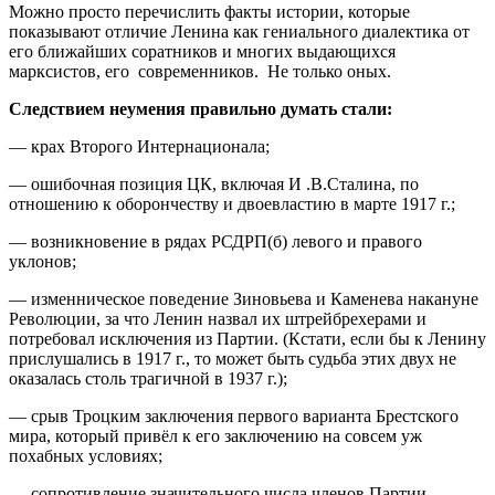
Можно просто перечислить факты истории, которые
показывают отличие Ленина как гениального диалектика от
его ближайших соратников и многих выдающихся
марксистов, его современников. Не только оных.
Следствием неумения правильно думать стали:
— крах Второго Интернационала;
— ошибочная позиция ЦК, включая И .В.Сталина, по
отношению к оборончеству и двоевластию в марте 1917 г.;
— возникновение в рядах РСДРП(б) левого и правого
уклонов;
— изменническое поведение Зиновьева и Каменева накануне
Революции, за что Ленин назвал их штрейбрехерами и
потребовал исключения из Партии. (Кстати, если бы к Ленину
прислушались в 1917 г., то может быть судьба этих двух не
оказалась столь трагичной в 1937 г.);
— срыв Троцким заключения первого варианта Брестского
мира, который привёл к его заключению на совсем уж
похабных условиях;
— сопротивление значительного числа членов Партии,