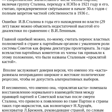
включая группу Сталина, переходу к НЭПо в 1921 году и его,
считаю, преждевременное свёртывание в начале 30-х годов с
полным запретом частной собственности в 1936 г..
Ошибки И.В.Сталина в годы его нахождения во власти (29
лет) также можно объяснить недостаточной высотой его
диалектики по сравнению с В.И.Лениным.
Главной ошибкой можно, по-моему, считать перенос властных
полномочий в стране к партийным органом с умалением роли
системы Советов как формы диктатуры пролетариата. За годы
всевластия партийных комитетов их члены так привыкли к
этому положению, что были названы Сталиным «проклятой
кастой».
Вполне заслуживает доверия версия, что именно эта «каста»
развязала неоправданно широкие и жестокие политические
рецессии, чтобы не допустить альтернативных выборов.
И несомненно, что именно она, «проклятая каста» помешала
восстановлению нормального взаимодействия между
правящей партией и Советской властью после смерти
Сталина, что привело к появлению во главе Партии и страны
таких горе-марксистов, как волюнтарист Н.Хрущёв,
консерватор Л.Брежнев, руководившие страной, по словам