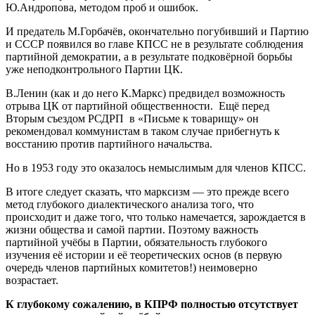
Ю.Андропова, методом проб и ошибок.
И предатель М.Горбачёв, окончательно погубивший и Партию
и СССР появился во главе КПСС не в результате соблюдения
партийной демократии, а в результате подковёрной борьбы
уже неподконтрольного Партии ЦК.
В.Ленин (как и до него К.Маркс) предвидел возможность
отрыва ЦК от партийной общественности. Ещё перед
Вторым съездом РСДРП в «Письме к товарищу» он
рекомендовал коммунистам в таком случае прибегнуть к
восстанию против партийного начальства.
Но в 1953 году это оказалось немыслимым для членов КПСС.
В итоге следует сказать, что марксизм — это прежде всего
метод глубокого диалектического анализа того, что
происходит и даже того, что только намечается, зарождается в
жизни общества и самой партии. Поэтому важность
партийной учёбы в Партии, обязательность глубокого
изучения её истории и её теоретических основ (в первую
очередь членов партийных комитетов!) неимоверно
возрастает.
К глубокому сожалению, в КПРФ полностью отсутствует