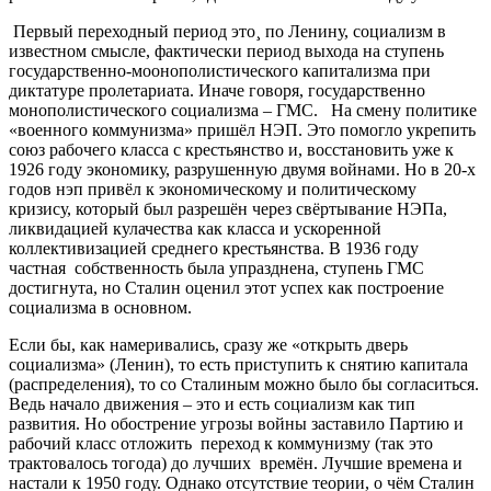
Первый переходный период это¸ по Ленину, социализм в
известном смысле, фактически период выхода на ступень
государственно-моонополистического капитализма при
диктатуре пролетариата. Иначе говоря, государственно
монополистического социализма – ГМС. На смену политике
«военного коммунизма» пришёл НЭП. Это помогло укрепить
союз рабочего класса с крестьянство и, восстановить уже к
1926 году экономику, разрушенную двумя войнами. Но в 20-х
годов нэп привёл к экономическому и политическому
кризису, который был разрешён через свёртывание НЭПа,
ликвидацией кулачества как класса и ускоренной
коллективизацией среднего крестьянства. В 1936 году
частная собственность была упразднена, ступень ГМС
достигнута, но Сталин оценил этот успех как построение
социализма в основном.
Если бы, как намеривались, сразу же «открыть дверь
социализма» (Ленин), то есть приступить к снятию капитала
(распределения), то со Сталиным можно было бы согласиться.
Ведь начало движения – это и есть социализм как тип
развития. Но обострение угрозы войны заставило Партию и
рабочий класс отложить переход к коммунизму (так это
трактовалось тогода) до лучших времён. Лучшие времена и
настали к 1950 году. Однако отсутствие теории, о чём Сталин