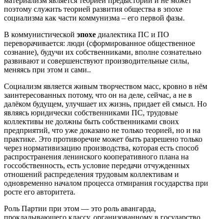
материализм является теорией предыстории и не может
поэтому служить теорией развития общества в эпохе
социализма как части коммунизма – его первой фазы.
В коммунистической
эпохе
диалектика ПС и ПО
переворачивается: люди (сформированное общественное
сознание), будучи их собственниками, вполне сознательно
развивают и совершенствуют производительные силы,
меняясь при этом и сами..
Социализм является живым творчеством масс, кровно в нём
заинтересованных потому, что он на деле, сейчас, а не в
далёком будущем, улучшает их жизнь, придает ей смысл. Но
являясь юридически собственниками ПС, трудовые
коллективы не должны быть собственниками своих
предприятий, что уже доказано не только теорией, но и на
практике. Это противоречие может быть разрешено только
через нормативизацию производства, которая есть способ
распространения ленинского кооперативного плана на
госсобственность, есть условие передачи отчужденных
отношений распределения трудовым коллективам и
одновременно началом процесса отмирания государства при
росте его авторитета.
Роль Партии при этом — это роль авангарда,
прокладывающего классу, организованному в государство,