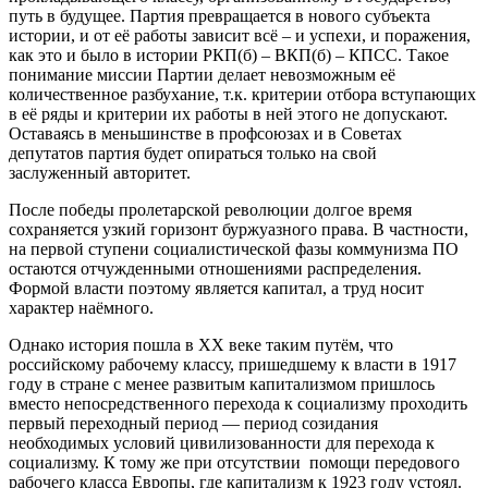
путь в будущее. Партия превращается в нового субъекта
истории, и от её работы зависит всё – и успехи, и поражения,
как это и было в истории РКП(б) – ВКП(б) – КПСС. Такое
понимание миссии Партии делает невозможным её
количественное разбухание, т.к. критерии отбора вступающих
в её ряды и критерии их работы в ней этого не допускают.
Оставаясь в меньшинстве в профсоюзах и в Советах
депутатов партия будет опираться только на свой
заслуженный авторитет.
После победы пролетарской революции долгое время
сохраняется узкий горизонт буржуазного права. В частности,
на первой ступени социалистической фазы коммунизма ПО
остаются отчужденными отношениями распределения.
Формой власти поэтому является капитал, а труд носит
характер наёмного.
Однако история пошла в ХХ веке таким путём, что
российскому рабочему классу, пришедшему к власти в 1917
году в стране с менее развитым капитализмом пришлось
вместо непосредственного перехода к социализму проходить
первый переходный период — период созидания
необходимых условий цивилизованности для перехода к
социализму. К тому же при отсутствии помощи передового
рабочего класса Европы, где капитализм к 1923 году устоял.