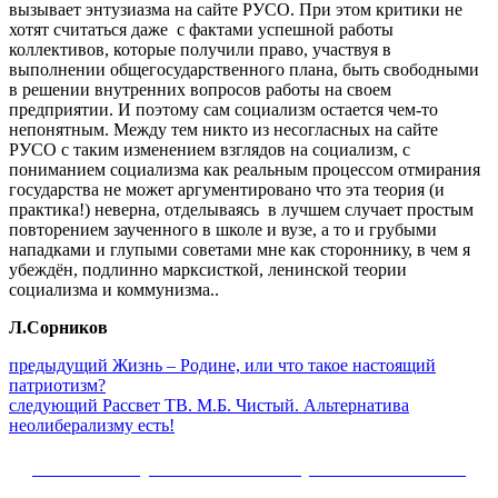
вызывает энтузиазма на сайте РУСО. При этом критики не
хотят считаться даже с фактами успешной работы
коллективов, которые получили право, участвуя в
выполнении общегосударственного плана, быть свободными
в решении внутренних вопросов работы на своем
предприятии. И поэтому сам социализм остается чем-то
непонятным. Между тем никто из несогласных на сайте
РУСО с таким изменением взглядов на социализм, с
пониманием социализма как реальным процессом отмирания
государства не может аргументировано что эта теория (и
практика!) неверна, отделываясь в лучшем случает простым
повторением заученного в школе и вузе, а то и грубыми
нападками и глупыми советами мне как стороннику, в чем я
убеждён, подлинно марксисткой, ленинской теории
социализма и коммунизма..
Л.Сорников
Навигация
Предыдущий
предыдущий
Жизнь – Родине, или что такое настоящий
пост:
патриотизм?
по
Следующее
следующий
Рассвет ТВ. М.Б. Чистый. Альтернатива
записям
сообщение:
неолиберализму есть!
Сайт Коммунистической партии Российской
Федерации (КПРФ)