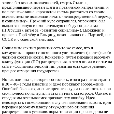
заявил без всяких околичностей, смерть Сталина,
предпринявшего первые шаги в правильном направлении, и
полное нежелание «проклятой касты» расстаться со своим
всевластием не позволили начать «непосредственный переход
к социализму». Прежний курс сохранился, упрочился, был
выдан за полную и окончательную победу социализма
(Н.Хрущёв), затем за «развитой социализм» (Л.Брежнев) и
привел к Горбачёву и Ельцину, покончивших и с Партией, и с
СССР, и с советской властью.
Социализм как тип развития есть то же самое, что и
коммунизм – процесс поэтапного уничтожения (снятия) слоёв
частной собственности. Конкретно, путем передачи рабочему
классу функции (ПО) распределения, о чем я писал в статье на
сайте «Социалистический тип развития есть одновременно
процесс отмирания государства»
Но так или иначе, история состоялась, итоги развития страны
в 30 – 40- е годы известны и даже поражают воображение.
Ошибкой было сохранение прежнего курса после того, как он
себя полностью исчерпал и стал путём к катастрофе. Однако и
сегодня мы отказываемся признать эту ошибку. Идея
невозврата к госмонополии в случает завоевания власти, идея
передачи рабочему классу отчужденного отношения
распределения в условиях нормативизации производства не