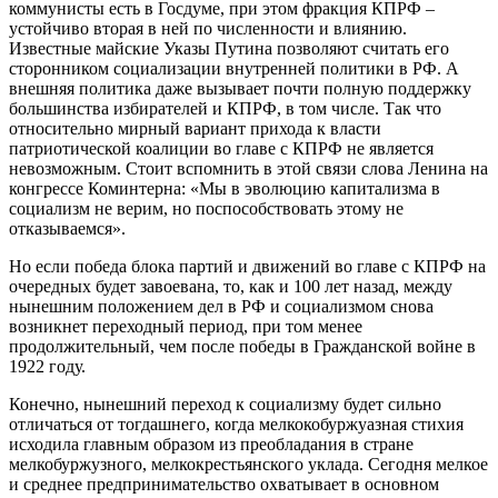
коммунисты есть в Госдуме, при этом фракция КПРФ –
устойчиво вторая в ней по численности и влиянию.
Известные майские Указы Путина позволяют считать его
сторонником социализации внутренней политики в РФ. А
внешняя политика даже вызывает почти полную поддержку
большинства избирателей и КПРФ, в том числе. Так что
относительно мирный вариант прихода к власти
патриотической коалиции во главе с КПРФ не является
невозможным. Стоит вспомнить в этой связи слова Ленина на
конгрессе Коминтерна: «Мы в эволюцию капитализма в
социализм не верим, но поспособствовать этому не
отказываемся».
Но если победа блока партий и движений во главе с КПРФ на
очередных будет завоевана, то, как и 100 лет назад, между
нынешним положением дел в РФ и социализмом снова
возникнет переходный период, при том менее
продолжительный, чем после победы в Гражданской войне в
1922 году.
Конечно, нынешний переход к социализму будет сильно
отличаться от тогдашнего, когда мелкокобуржуазная стихия
исходила главным образом из преобладания в стране
мелкобуржузного, мелкокрестьянского уклада. Сегодня мелкое
и среднее предпринимательство охватывает в основном