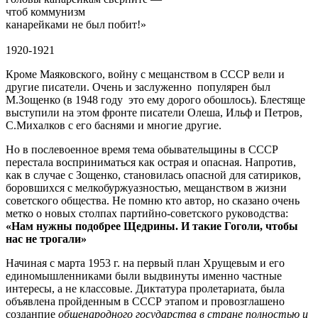
чтоб коммунизм
канарейками не был побит!»
1920-1921
Кроме Маяковского, войну с мещанством в СССР вели и
другие писатели. Очень и заслуженно популярен был
М.Зощенко (в 1948 году это ему дорого обошлось). Блестяще
выступили на этом фронте писатели Олеша, Ильф и Петров,
С.Михалков с его баснями и многие другие.
Но в послевоенное время тема обывательщины в СССР
перестала восприниматься как острая и опасная. Напротив,
как в случае с Зощенко, становилась опасной для сатириков,
боровшихся с мелкобуржуазностью, мещанством в жизни
советского общества. Не помню кто автор, но сказано очень
метко о новых столпах партийно-советского руководства:
«Нам нужны подобрее Щедрины. И такие Гоголи, чтобы
нас не трогали»
Начиная с марта 1953 г. на первый план Хрущевым и его
единомышленниками были выдвинуты именно частные
интересы, а не классовые. Диктатура пролетариата, была
объявлена пройденным в СССР этапом и провозглашено
созданпие
общенародного государства в стране полностью и