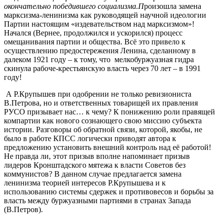
окончательно победившего социализма.П
роизошла замена
марксизма-ленинизма как руководящей научной идеологии
Партии настоящим «издевательством над марксизмом»!
Начался (Вернее, продолжился и ускорился) процесс
омещанивания партии и общества. Всё это привело к
осуществлению предостережения Ленина, сделанному в
далеком 1921 году – к тому, что мелкобуржуазная гидра
скинула рабоче-крестьянскую власть через 70 лет – в 1991
году!
А Р.Крупышев при одобрении не только ревизиониста
В.Петрова, но и ответственных товарищей их правления
РУСО призывает нас… к чему? К понижению роли правящей
компартии как нового сознающего свою миссию субъекта
истории. Разговоры об обратной связи, которой, якобы, не
было в работе КПСС логически приводят автора к
предложению установить внешний контроль над её работой!
Не правда ли, этот призыв вполне напоминает призыв
лидеров Кронштадского мятежа к власти Советов без
коммунистов? В данном случае предлагается замена
ленинизма теорией интересов Р.Крупышева и к
использованию системы сдержек и противовесов и борьбы за
власть между буржуазными партиями в странах Запада
(В.Петров).