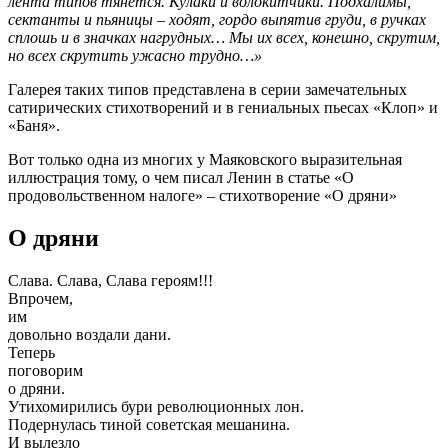
лента типов тянется. Кулаки и волокитчики. Подхалимы,
сектанты и пьяницы – ходят, гордо выпятив груди, в ручках
сплошь и в значках нагрудных… Мы их всех, конешно, скрутим,
но всех скрутить ужасно трудно…»
Галерея таких типов представлена в серии замечательных
сатирических стихотворений и в гениальных пьесах «Клоп» и
«Баня».
Вот только одна из многих у Маяковского выразительная
иллюстрация тому, о чем писал Ленин в статье «О
продовольственном налоге» – стихотворение «О дряни»
О дряни
Слава. Слава, Слава героям!!!
Впрочем,
им
довольно воздали дани.
Теперь
поговорим
о дряни.
Утихомирились бури революционных лон.
Подернулась тиной советская мешанина.
И вылезло