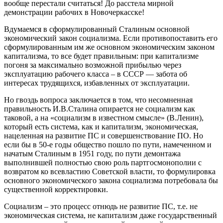
вообще перестали считаться! До расстела мирной
демонстрации рабочих в Новочеркасске!
Вдумаемся в сформулированный Сталиным основной
экономический закон социализма. Если противопоставить его
сформулированным им же основном экономическим законом
капитализма, то все будет правильным: при капитализме
погоня за максимально возможной прибылью через
эксплуатацию рабочего класса – в СССР — забота об
интересах трудящихся, избавленных от эксплуатации.
Но гвоздь вопроса заключается в том, что несомненная
правильность И.В.Сталина опирается не социализм как
таковой, а на «социализм в известном смысле» (В.Ленин),
который есть система, как и капитализм, экономическая,
нацеленная на развитие ПС и совершенствование ПО. Но
если бы в 50-е годы общество пошло по пути, намеченном и
начатым Сталиным в 1951 году, по пути демонтажа
выполнившей полностью свою роль партгосмонополии с
возвратом ко всевластию Советской власти, то формулировка
основного экономического закона социализма потребовала бы
существенной корректировки.
Социализм – это процесс отнюдь не развитие ПС, т.е. не
экономическая система, не капитализм даже государственный