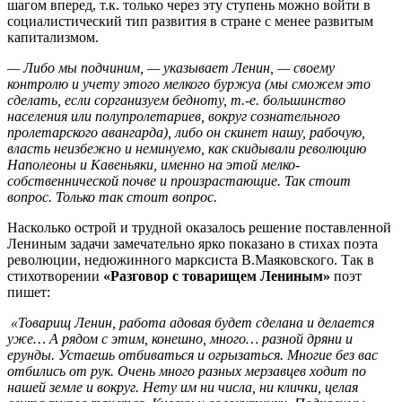
шагом вперед, т.к. только через эту ступень можно войти в
социалистический тип развития в стране с менее развитым
капитализмом.
— Либо мы подчиним, — указывает Ленин, — своему
контролю и учету этого мелкого буржуа (мы сможем это
сделать, если сорганизуем бедноту, т.-е. большинство
населения или полупролетариев, вокруг сознательного
пролетарского авангарда), либо он скинет нашу, рабочую,
власть неизбежно и неминуемо, как скидывали революцию
Наполеоны и Кавеньяки, именно на этой мелко-
собственнической почве и произрастающие. Так стоит
вопрос. Только так стоит вопрос.
Насколько острой и трудной оказалось решение поставленной
Лениным задачи замечательно ярко показано в стихах поэта
революции, недюжинного марксиста В.Маяковского. Так в
стихотворении
«Разговор с товарищем Лениным»
поэт
пишет:
«Товарищ Ленин, работа адовая будет сделана и делается
уже… А рядом с этим, конешно, много… разной дряни и
ерунды. Устаешь отбиваться и огрызаться. Многие без вас
отбились от рук. Очень много разных мерзавцев ходит по
нашей земле и вокруг. Нету им ни числа, ни клички, целая