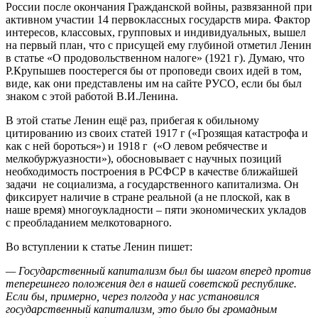
России после окончания Гражданской войны, развязанной при
активном участии 14 первоклассных государств мира. Фактор
интересов, классовых, групповых и индивидуальных, вышел
на первый план, что с присущей ему глубиной отметил Ленин
в статье «О продовольственном налоге» (1921 г). Думаю, что
Р.Крупышев поостерегся бы от проповеди своих идей в том,
виде, как они представлены им на сайте РУСО, если бы был
знаком с этой работой В.И.Ленина.
В этой статье Ленин ещё раз, прибегая к обильному
цитированию из своих статей 1917 г («Грозящая катастрофа и
как с ней бороться») и 1918 г («О левом ребячестве и
мелкобуржуазности»), обосновывает с научных позиций
необходимость построения в РСФСР в качестве ближайшей
задачи не социализма, а государственного капитализма. Он
фиксирует наличие в стране реальной (а не плоской, как в
наше время) многоукладности – пяти экономических укладов
с преобладанием мелкотоварного.
Во вступлении к статье Ленин пишет:
— Государственный капитализм был бы шагом вперед против
теперешнего положения дел в нашей советской республике.
Если бы, примерно, через полгода у нас установился
государственный капитализм, это было бы громадным