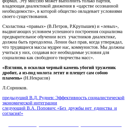
формах. Эту миссию может выполнить только партия,
владеющая диалектикой движения в «царстве осознанной
необходимости», в которой общество овладевает условиями
своего существования.
Схоластика «правых» (В.Петров, Р.Крупышев) и «левых»,
выдвигающих условием успешного построения социализма
предварительное обучении всех участников диалектике,
должна быть преодолена. Ленин был прав, когда утверждал,
что трудящиеся массы мудрее нас, коммунистов. Мы должны
учиться у них, создавая все необходимые условия для
социализма как свободного творчества масс».
«Взгляни, в осколки черный камень убогий труженик
дробит, а из-под молота летит и плещет сам собою
пламень»
(Н.Некрасов)
Л.Сорников.
Навигация
Предыдущий
предыдущий
В.Д. Руднев: Эффективность социалистической
пост:
экономической интеграции
по
Следующее
следующий
В.А. Попович: «Без дружбы нет единства и
записям
сообщение:
согласия!»
Сайт Коммунистической партии Российской