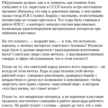
Р.Крупышев должен, как и я, помнить, как понятие блат,
спекулянт и т.п. перестали в СССР носить остро негативное
звучание (Началось это еще в довоенное время, о чем прямо
сказал тогда И.В.Сталин). Борьба с частными, эгоистичными
интересами не только престала в 70-е годы быть главным в
работе КПСС, а наоборот, началась погоня максимально
возможным удовлетворением материальных интересов при
забвении классовых.
Но что плохого, — возразят мне, — в том, что вспонили,
наконец, о личных интересах советского человека? Неужели
надо было и дальше мириться с вынужденным аскетизмом
быта? Советские люди стали мечтать.. о высококачественных
товарах и сфере обслуживания, что в этом плохого?
Плохо не то, что советский народ захотел всего хорошего – он
всегда об этом мечтал. Ради осуществления этой мечты
рабочий класс совершил революцию, развернул борьбу с
мещанством и сделал все возможное и невозможное, чтобы
защитить свое право строить «наш новый мир», в котором
«кто был ничем, тот станет всем»?
Плохо то, что мещанские интересы, а не коренные классовые
оказались постепенно главными в работе авангарда рабочего
класса. Но рыба тухнет с головы – дошло до того, что с ним