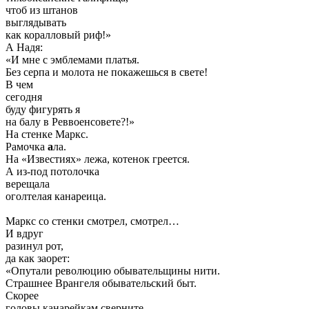
чтоб из штанов
выглядывать
как коралловый риф!»
А Надя:
«И мне с эмблемами платья.
Без серпа и молота не покажешься в свете!
В чем
сегодня
буду фигурять я
на балу в Реввоенсовете?!»
На стенке Маркс.
Рамочка
а
ла.
На «Известиях» лежа, котенок греется.
А из-под потолочка
верещала
оголтелая канареица.
Маркс со стенки смотрел, смотрел…
И вдруг
разинул рот,
да как заорет:
«Опутали революцию обывательщины нити.
Страшнее Врангеля обывательский быт.
Скорее
головы канарейкам сверните —