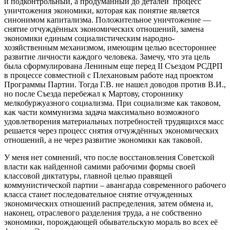
и подконтрольный, а продуманный до деталей процесс
уничтожения экономики, которая как понятие является
синонимом капитализма. Положительное уничтожение —
снятие отчуждённых экономических отношений, замена
экономики единым социалистическим народно-
хозяйственным механизмом, имеющим целью всестороннее
развитие личности каждого человека. Замечу, что эта цель
была сформулирована Лениным еще перед II Съездом РСДРП
в процессе совместной с Плехановым работе над проектом
Программы Партии. Тогда Г.В. не нашел доводов против В.И.,
но после Съезда перебежал к Мартову, стороннику
мелкобуржуазного социализма. При социализме как таковом,
как части коммунизма задача максимально возможного
удовлетворения материальных потребностей трудящихся масс
решается через процесс снятия отчуждённых экономических
отношений, а не через развитие экономики как таковой.
У меня нет сомнений, что после восстановления Советской
власти как найденной самими рабочими формы своей
классовой диктатуры, главной целью правящей
коммунистической партии – авангарда современного рабочего
класса станет последовательное снятие отчужденных
экономических отношений распределения, затем обмена и,
наконец, отраслевого разделения труда, а не собственно
экономики, порождающей обывательскую мораль во всех её