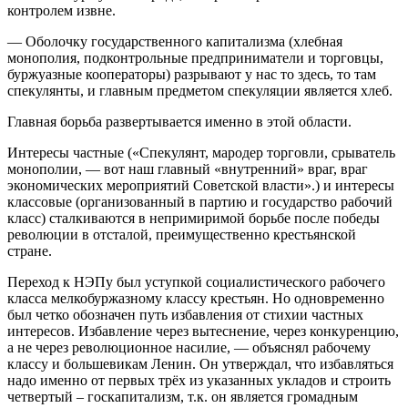
контролем извне.
— Оболочку государственного капитализма (хлебная
монополия, подконтрольные предприниматели и торговцы,
буржуазные кооператоры) разрывают у нас то здесь, то там
спекулянты, и главным предметом спекуляции является хлеб.
Главная борьба развертывается именно в этой области.
Интересы частные («Спекулянт, мародер торговли, срыватель
монополии, — вот наш главный «внутренний» враг, враг
экономических мероприятий Советской власти».) и интересы
классовые (организованный в партию и государство рабочий
класс) сталкиваются в непримиримой борьбе после победы
революции в отсталой, преимущественно крестьянской
стране.
Переход к НЭПу был уступкой социалистического рабочего
класса мелкобуржазному классу крестьян. Но одновременно
был четко обозначен путь избавления от стихии частных
интересов. Избавление через вытеснение, через конкуренцию,
а не через революционное насилие, — объяснял рабочему
классу и большевикам Ленин. Он утверждал, что избавляться
надо именно от первых трёх из указанных укладов и строить
четвертый – госкапитализм, т.к. он является громадным