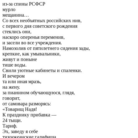
из-за спины РСФСР
мурло
мещанина…
Со всех необъятных российских нив,
с первого дня советского рождения
стеклись они,
наскоро оперенья переменив,
и засели во все учреждения.
Намозолив от пятилетнего сидения зады,
крепкие, как умывальники,
живут и поныне
тише воды.
Свили уютные кабинеты и спаленки.
И вечером
та или иная мразь,
на жену.
за пианином обучающуюся, глядя,
говорит,
от самовара разморясь:
«Товарищ Надя!
К празднику прибавка —
24 тыщи.
Тариф.
Эх, заведу я себе
тихоокеанские галифища,