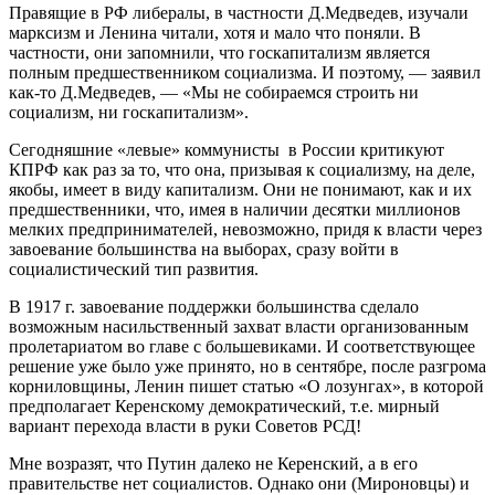
Правящие в РФ либералы, в частности Д.Медведев, изучали
марксизм и Ленина читали, хотя и мало что поняли. В
частности, они запомнили, что госкапитализм является
полным предшественником социализма. И поэтому, — заявил
как-то Д.Медведев, — «Мы не собираемся строить ни
социализм, ни госкапитализм».
Сегодняшние «левые» коммунисты в России критикуют
КПРФ как раз за то, что она, призывая к социализму, на деле,
якобы, имеет в виду капитализм. Они не понимают, как и их
предшественники, что, имея в наличии десятки миллионов
мелких предпринимателей, невозможно, придя к власти через
завоевание большинства на выборах, сразу войти в
социалистический тип развития.
В 1917 г. завоевание поддержки большинства сделало
возможным насильственный захват власти организованным
пролетариатом во главе с большевиками. И соответствующее
решение уже было уже принято, но в сентябре, после разгрома
корниловщины, Ленин пишет статью «О лозунгах», в которой
предполагает Керенскому демократический, т.е. мирный
вариант перехода власти в руки Советов РСД!
Мне возразят, что Путин далеко не Керенский, а в его
правительстве нет социалистов. Однако они (Мироновцы) и