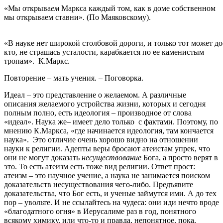
«Мы открыва
ем
Маркса каждый том, как в доме собственном
мы открываем ставни». (По Маяковскому).
«В науке нет широкой столбовой дороги, и только тот может д
кто, не страшась усталости, карабкается по ее каменистым
тропам». К.Маркс.
Повторение – мать учения. – Поговорка.
Идеал – это представление о желаемом. А различные
описания желаемого устройства жизни, которых и сегодня
полным полно, есть идеология – производное от слова
«идеал». Наука же– имеет дело только с фактами. Поэтому, по
мнению К.Маркса, «где начинается идеология, там кончается
наука». Это отличие очень хорошо видно на отношении
науки к религии. Адепты веры бросают атеистам упрек, что
они не могут доказать
несуществование
Бога, а просто верят в
это. То есть атеизм есть тоже вид религии. Ответ прост:
атеизм – это научное учение, а наука не занимается поиском
доказательств несуществования чего-либо. Предъявите
доказательства, что Бог есть, и ученые займутся ими. А до тех
пор – увольте. И не ссылайтесь на чудеса: они иди нечто вроде
«благодатного огня» в Иерусалиме раз в год, понятного
всякому химику, или что-то и правда, непонятное, пока,