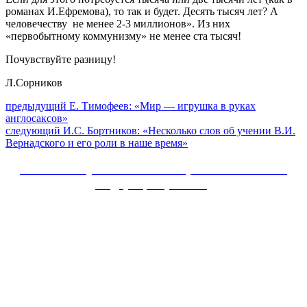
романах И.Ефремова), то так и будет. Десять тысяч лет? А
человечеству не менее 2-3 миллионов». Из них
«первобытному коммунизму» не менее ста тысяч!
Почувствуйте разницу!
Л.Сорников
Навигация
Предыдущий
предыдущий
Е. Тимофеев: «Мир — игрушка в руках
пост:
англосаксов»
по
Следующее
следующий
И.С. Бортников: «Несколько слов об учении В.И.
записям
сообщение:
Вернадского и его роли в наше время»
Сайт Коммунистической партии Российской
Федерации (КПРФ)
Вверх