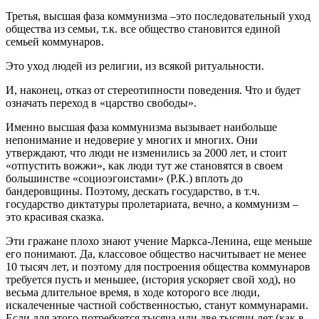
Третья, высшая фаза коммунизма –это последовательный уход
общества из семьи, т.к. все общество становится единой
семьей коммунаров.
Это уход людей из религии, из всякой ритуальности.
И, наконец, отказ от стереотипности поведения. Что и будет
означать переход в «царство свободы».
Именно высшая фаза коммунизма вызывает наибольше
непонимание и недоверие у многих и многих. Они
утверждают, что люди не изменились за 2000 лет, и стоит
«отпустить вожжи», как люди тут же становятся в своем
большинстве «социоэгоистами» (Р.К.) вплоть до
бандеровщины. Поэтому, дескать государство, в т.ч.
государство диктатуры пролетариата, вечно, а коммунизм –
это красивая сказка.
Эти гражане плохо знают учение Маркса-Ленина, еще меньше
его понимают. Да, классовое общество насчитывает не менее
10 тысяч лет, и поэтому для построения общества коммунаров
требуется пусть и меньшее, (история ускоряет свой ход), но
весьма длительное время, в ходе которого все люди,
искалеченные частной собственностью, станут коммунарами.
Если для этого потребуется тысяча или две тысячи лет (как в