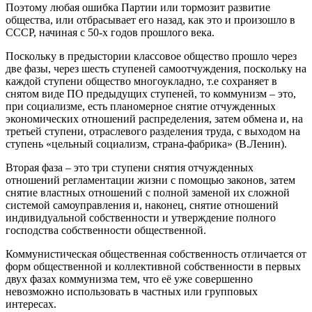
Поэтому любая ошибка Партии или тормозит развитие
общества, или отбрасывает его назад, как это и произошло в
СССР, начиная с 50-х годов прошлого века.
Поскольку в предыстории классовое общество прошло через
две фазы, через шесть ступеней самоотчуждения, поскольку на
каждой ступени общество многоукладно, т.е сохраняет в
снятом виде ПО предыдущих ступеней, то коммунизм – это,
при социализме, есть планомерное снятие отчужденных
экономических отношений распределения, затем обмена и, на
третьей ступени, отраслевого разделения труда, с выходом на
ступень «цельный социализм, страна-фабрика» (В.Ленин).
Вторая фаза – это три ступени снятия отчужденных
отношений регламентации жизни с помощью законов, затем
снятие властных отношений с полной заменой их сложной
системой самоуправления и, наконец, снятие отношений
индивидуальной собственности и утверждение полного
господства собственности общественной.
Коммунистическая общественная собственность отличается от
форм общественной и коллективной собственности в первых
двух фазах коммунизма тем, что её уже совершенно
невозможно использовать в частных или групповых
интересах.