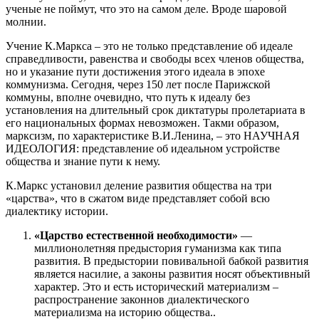
ученые не поймут, что это на самом деле. Вроде шаровой
молнии.
Учение К.Маркса – это не только представление об идеале
справедливости, равенства и свободы всех членов общества,
но и указание пути достижения этого идеала в эпохе
коммунизма. Сегодня, через 150 лет после Парижской
коммуны, вполне очевидно, что путь к идеалу без
установления на длительный срок диктатуры пролетариата в
его национальных формах невозможен. Такми образом,
марксизм, по характеристике В.И.Ленина, – это НАУЧНАЯ
ИДЕОЛОГИЯ: представление об идеальном устройстве
общества и знание пути к нему.
К.Маркс установил деление развития общества на три
«царства», что в сжатом виде представляет собой всю
диалектику истории.
«Царство естественной необходимости»
—
миллионолетняя предыстория гуманизма как типа
развития. В предыстории повивальной бабкой развития
является насилие, а законы развития носят объективный
характер. Это и есть исторический материализм –
распространение законнов диалектического
материализма на историю общества..