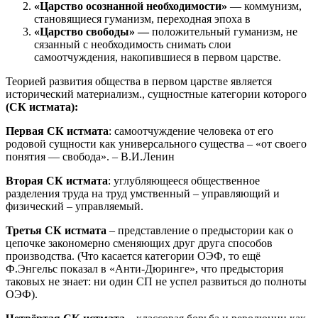
«Царство осознанной необходимости»
— коммунизм,
становящиеся гуманизм, переходная эпоха в
«Царство свободы» —
положительный гуманизм, не
сязанный с необходимость снимать слои
самоотчуждения, накопившиеся в первом царстве.
Теорией развития общества в первом царстве является
исторический материализм., сущностные категории которого
(СК истмата):
Первая
СК истмата
: самоотчуждение человека от его
родовой сущности как универсального существа – «от своего
понятия — свобода». – В.И.Ленин
Вторая СК истмата
: углубляющееся общественное
разделения труда на труд умственный – управляющий и
физический – управляемый.
Третья СК истмата
– представление о предыстории как о
цепочке закономерно сменяющих друг друга способов
производства. (Что касается категории ОЭФ, то ещё
Ф.Энгельс показал в «Анти-Дюринге», что предыстория
таковых не знает: ни один СП не успел развиться до полноты
ОЭФ).