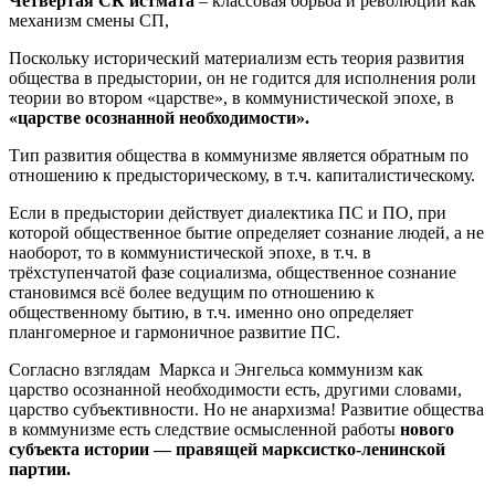
Четвёртая СК истмата
– классовая борьба и революции как
механизм смены СП,
Поскольку исторический материализм есть теория развития
общества в предыстории, он не годится для исполнения роли
теории во втором «царстве», в коммунистической эпохе, в
«царстве осознанной необходимости».
Тип развития общества в коммунизме является обратным по
отношению к предысторическому, в т.ч. капиталистическому.
Если в предыстории действует диалектика ПС и ПО, при
которой общественное бытие определяет сознание людей, а не
наоборот, то в коммунистической эпохе, в т.ч. в
трёхступенчатой фазе социализма, общественное сознание
становимся всё более ведущим по отношению к
общественному бытию, в т.ч. именно оно определяет
плангомерное и гармоничное развитие ПС.
Согласно взглядам Маркса и Энгельса коммунизм как
царство осознанной необходимости есть, другими словами,
царство субъективности. Но не анархизма! Развитие общества
в коммунизме есть следствие осмысленной работы
нового
субъекта истории — правящей марксистко-ленинской
партии.