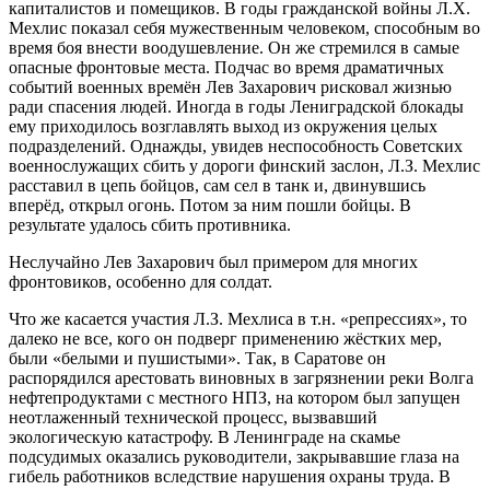
капиталистов и помещиков. В годы гражданской войны Л.Х.
Мехлис показал себя мужественным человеком, способным во
время боя внести воодушевление. Он же стремился в самые
опасные фронтовые места. Подчас во время драматичных
событий военных времён Лев Захарович рисковал жизнью
ради спасения людей. Иногда в годы Лениградской блокады
ему приходилось возглавлять выход из окружения целых
подразделений. Однажды, увидев неспособность Советских
военнослужащих сбить у дороги финский заслон, Л.З. Мехлис
расставил в цепь бойцов, сам сел в танк и, двинувшись
вперёд, открыл огонь. Потом за ним пошли бойцы. В
результате удалось сбить противника.
Неслучайно Лев Захарович был примером для многих
фронтовиков, особенно для солдат.
Что же касается участия Л.З. Мехлиса в т.н. «репрессиях», то
далеко не все, кого он подверг применению жёстких мер,
были «белыми и пушистыми». Так, в Саратове он
распорядился арестовать виновных в загрязнении реки Волга
нефтепродуктами с местного НПЗ, на котором был запущен
неотлаженный технической процесс, вызвавший
экологическую катастрофу. В Ленинграде на скамье
подсудимых оказались руководители, закрывавшие глаза на
гибель работников вследствие нарушения охраны труда. В