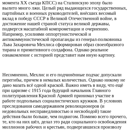
момента XX съезда КПСС) на Сталинскую эпоху было
вылито много лжи. Целый ряд выдающихся государственных,
партийных и военных руководителей, внёсших весомый
вклад в победу СССР в Великой Отечественной войне, в
достижение нашей страной статуса великой державы,
подвергся масштабной компрометации и очернению.
Например, усилиями оппортунистической и
антикоммунистической пропаганды из генерал-полковника
Льва Захаровича Мехлиса сформирован образ своеобразного
тирана и примитивного солдафона. Однако реальное
ознакомление с историей представит нам иную картину.
Несомненно, Мехлис и его подчинённые подчас допускали
перегибы, причем в немалых количествах. Однако никому не
дано мазать всё одной краской. Важно иметь в виду, что ещё
при царизме с 1915 года будущий начальник Главного
политуправления Красной Армией принимал участие в
работе подпольных социалистических кружков. В условиях
преследования самодержавием революционеров (и
недовольных несправедливостью и несвободой) такие
действия были больше, чем подвигом. Помимо всего прочего,
те, кто на них шёл, делал это ради социального освобождения
миллионов рабочих и крестьян, подвергавшихся произволу