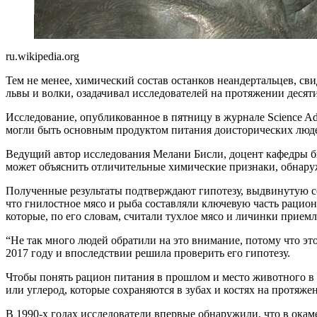
ru.wikipedia.org
Тем не менее, химический состав останков неандертальцев, св
львы и волки, озадачивал исследователей на протяжении деся
Исследование, опубликованное в пятницу в журнале Science A
могли быть основным продуктом питания доисторических люд
Ведущий автор исследования Мелани Бисли, доцент кафедры б
может объяснить отличительные химические признаки, обнаруже
Полученные результаты подтверждают гипотезу, выдвинутую со
что гнилостное мясо и рыба составляли ключевую часть рацио
которые, по его словам, считали тухлое мясо и личинки прие
“Не так много людей обратили на это внимание, потому что э
2017 году и впоследствии решила проверить его гипотезу.
Чтобы понять рацион питания в прошлом и место животного в 
или углерод, которые сохраняются в зубах и костях на протяже
В 1990-х годах исследователи впервые обнаружили, что в ока