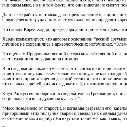
гниющем мясе, но и в том факте, что они никогда не смогут по
Данные ее работы не только дают представление о рационе пит
в человеческих трупах, помогает ученым точно определить вре
По словам Карен Харди, профессора доисторической археологии
Харди комментирует, что авторы представили “веский аргумент
личинок не сохранились в археологических источниках. “Элеме
По оценкам Продовольственной и сельскохозяйственной орган
часть традиционного рациона питания.
В исследовании также отмечается, что, согласно исторически
животную пищу как весьма желанную пищу, а не как голодный 
животного происхождения до такой степени, что они кишели ли
что первых европейских исследователей, охотников за пушнин
Кнуд Расмуссен, полярный исследователь из Гренландии, опис
социальная жизнь и духовная культура”.
“Мясо позеленело от старости, и когда мы разрезали его, каза
пригоршнями этих ползучих тварей и съедали их с явным удовол
как не живое мясо карибу? На вкус они такие же, как и мясо, и