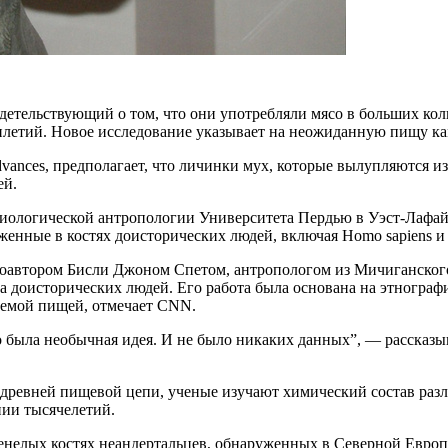
идетельствующий о том, что они употребляли мясо в больших кол
тилетий. Новое исследование указывает на неожиданную пищу ка
dvances, предполагает, что личинки мух, которые вылупляются 
ей.
иологической антропологии Университета Пердью в Уэст-Лафайе
нные в костях доисторических людей, включая Homo sapiens и н
автором Бисли Джоном Спетом, антропологом из Мичиганского у
на доисторических людей. Его работа была основана на этногра
млемой пищей, отмечает CNN.
то была необычная идея. И не было никаких данных”, — рассказ
древней пищевой цепи, ученые изучают химический состав разл
нии тысячелетий.
менелых костях неандертальцев, обнаруженных в Северной Евро