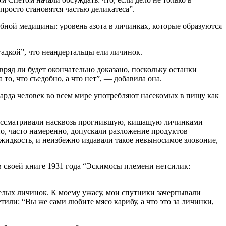
просто становятся частью деликатеса”.
ебной медицины: уровень азота в личинках, которые образуются
гадкой”, что неандертальцы ели личинок.
вряд ли будет окончательно доказано, поскольку останки
о, что съедобно, а что нет”, — добавила она.
рда человек во всем мире употребляют насекомых в пищу как
 “рассматривали насквозь прогнившую, кишащую личинками
о, часто намеренно, допускали разложение продуктов
жидкость, и неизбежно издавали такое невыносимое зловоние,
 своей книге 1931 года “Эскимосы племени нетсилик:
 белых личинок. К моему ужасу, мои спутники зачерпывали
или: “Вы же сами любите мясо карибу, а что это за личинки,