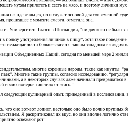
мешать мухам прилететь и сесть на мясо, и поэтому личинки мух 
ания неандертальцев, но и служат основой для современной суд
мя, прошедшее с момента смерти, отметила она.
 из Университета Глазго в Шотландии, “ни для кого не было за
 в пользу употребления личинок в пищу”, хотя такое поведение 
нт неожиданности больше связан с нашим западным взглядом на т
изации Объединенных Наций, сегодня по меньшей мере 2 миллиа
м свидетельствам, многие коренные народы, такие как инуиты,
паек”. Многие такие группы, согласно исследованию, “регулярн
чинками, а в некоторых случаях даже начинали превращаться в 
ой и миссионеров тошнило от этого.”
ал следующий кулинарный опыт, приведенный в исследовании, в
лось, что оно вот-вот лопнет, настолько оно было полно крупных
ьствием. Я раскритиковал их вкус, но они вполне логично ответ
 приятно освежают рот”.