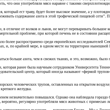
жить, что они употребляли мясо наравне с такими сверхплотноя
я, который ест траву, будет более высокое значение, а у плотояд
леживать содержание азота в этой трофической пищевой сети”. П
 в отличие от волков и львов, не могут переваривать большое 
ертельной проблеме, при которой печень не в состоянии расщепл
было более распространено среди европейских исследователей С
х, и, по крайней мере, в одном месте на территории нынешней
ться больше азота, чем в свежих тканях, и это, возможно, было
и, которая ранее была научным сотрудником Университета Тенне
довательский центр, который иногда называют «фермой трупов», 
норских человеческих трупов, оставленных на открытом воздухе
а крепкого желудка.
менем незначительно повышался. Однако она наблюдала гораздо б
 вероятно, регулярно употребляли мясо животных с примесью л
сто астрономически высоким, — вспоминает Бисли. – Мы с Джоном