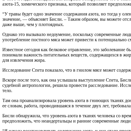
азота-15, химического признака, который позволяет предполо
“У травы будет одно значение содержания азота, но тогда у олен
значение, — объясняет Бисли. – Таким образом, вы можете отс
даже выше, чем у плотоядных.
Однако это вызывало недоумение, поскольку современные люди,
употребление постного мяса может привести к потенциально см
Известное сегодня как белковое отравление, это заболевание 
понимали важность питательных веществ, содержащихся в жира
для извлечения жира.
Исследование Спета показало, что в гнилом мясе может содержа
Вскоре после того, как она услышала выступление Спета, Бисл
судебной антропологии, решила провести расследование. Иссле
тело.
Там она проанализировала уровень азота в гниющих тканях до
ее словам, работа, проводившаяся в течение двух лет, требовал
Бисли обнаружила, что уровень азота в тканях человека со вре
предположить, что неандертальцы и ранние современные люди,
“Я начала восстанавливать содержание азота, и оно стало про