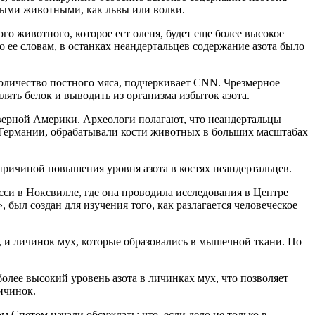
дными животными, как львы или волки.
ного животного, которое ест оленя, будет еще более высокое
о ее словам, в останках неандертальцев содержание азота было
количество постного мяса, подчеркивает CNN. Чрезмерное
ять белок и выводить из организма избыток азота.
еверной Америки. Археологи полагают, что неандертальцы
 Германии, обрабатывали кости животных в больших масштабах
 причиной повышения уровня азота в костях неандертальцев.
сси в Ноксвилле, где она проводила исследования в Центре
был создан для изучения того, как разлагается человеческое
, и личинок мух, которые образовались в мышечной ткани. По
олее высокий уровень азота в личинках мух, что позволяет
ичинок.
 Спетом начали обсуждать: что, если дело не только в