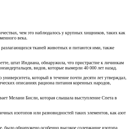
ичествах, чем это наблюдалось у крупных хищников, таких как
менного века.
из разлагающихся тканей животных и питаются ими, также
тте, штат Индиана, обнаружила, что пристрастие к личинкам
еандертальцев, видов, которые вымерли 40 000 лет назад.
ниверситета, который в течение почти десяти лет утверждал,
фических описаниях рациона питания коренных народов,
ывает Мелани Бисли, которая слышала выступление Спета в
ичных изотопов или разновидностей таких элементов, как азот
пе, было обнаружено особенно высокое содержание изотопа