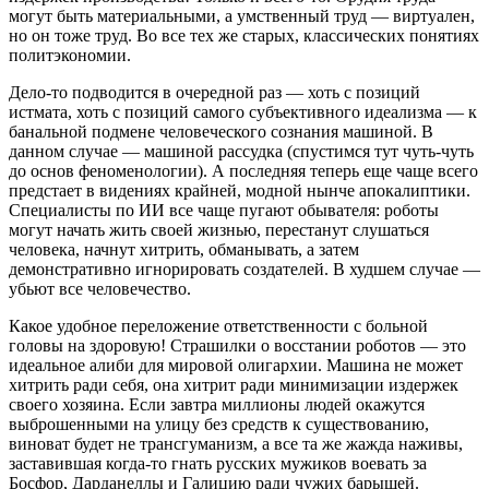
могут быть материальными, а умственный труд — виртуален,
но он тоже труд. Во все тех же старых, классических понятиях
политэкономии.
Дело-то подводится в очередной раз — хоть с позиций
истмата, хоть с позиций самого субъективного идеализма — к
банальной подмене человеческого сознания машиной. В
данном случае — машиной рассудка (спустимся тут чуть-чуть
до основ феноменологии). А последняя теперь еще чаще всего
предстает в видениях крайней, модной нынче апокалиптики.
Специалисты по ИИ все чаще пугают обывателя: роботы
могут начать жить своей жизнью, перестанут слушаться
человека, начнут хитрить, обманывать, а затем
демонстративно игнорировать создателей. В худшем случае —
убьют все человечество.
Какое удобное переложение ответственности с больной
головы на здоровую! Страшилки о восстании роботов — это
идеальное алиби для мировой олигархии. Машина не может
хитрить ради себя, она хитрит ради минимизации издержек
своего хозяина. Если завтра миллионы людей окажутся
выброшенными на улицу без средств к существованию,
виноват будет не трансгуманизм, а все та же жажда наживы,
заставившая когда-то гнать русских мужиков воевать за
Босфор, Дарданеллы и Галицию ради чужих барышей.