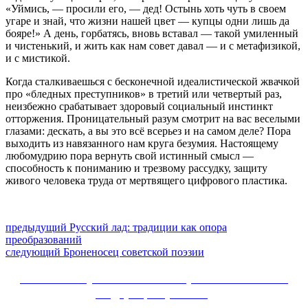
«Уймись, — просили его, — дед! Остынь хоть чуть в своем
угаре и знай, что жизни нашей цвет — купцы одни лишь да
бояре!» А день, горбатясь, вновь вставал — такой умиленный
и чистенький, и жить как нам совет давал — и с метафизикой,
и с мистикой.
Когда сталкиваешься с бесконечной идеалистической жвачкой
про «бледных преступников» в третий или четвертый раз,
неизбежно срабатывает здоровый социальный инстинкт
отторжения. Проницательный разум смотрит на вас веселыми
глазами: дескать, а вы это всё всерьез и на самом деле? Пора
выходить из навязанного нам круга безумия. Настоящему
любомудрию пора вернуть свой истинный смысл —
способность к пониманию и трезвому рассудку, защиту
живого человека труда от мертвящего цифрового пластика.
Навигация
Предыдущий
предыдущий
Русский лад: традиции как опора
пост:
преобразований
по
Следующее
следующий
Броненосец советской поэзии
записям
сообщение:
Сайт Коммунистической партии Российской
Федерации (КПРФ)