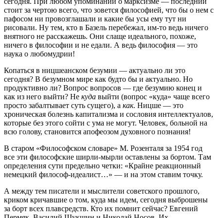
сегодня. При любом упоминании о марксизме — последний
стоит за чертою всего, что зовется философией, что бы о нем с
пафосом ни провозглашали и какие бы усы ему тут ни
рисовали. Ну тем, кто в Базель перебежал, им-то ведь ничего
внятного не расскажешь. Они слаще идеального, похоже,
ничего в философии и не едали. А ведь философия — это
наука о любомудрии!
Копаться в ницшеанском безумии — актуально ли это
сегодня? В безумном мире как будто бы и актуально. Но
продуктивно ли? Вопрос вопросов — где безумию конец и
как из него выйти? Не
куда
выйти (вопрос «куда» чаще всего
просто забалтывает суть сущего), а
как
. Ницше — это
хроническая болезнь капитализма и сословия интеллектуалов,
которые без этого сойти с ума не могут. Человек, больной на
всю голову, становится апофеозом духовного познания!
В старом «Философском словаре» М. Розенталя за 1954 год
все эти философские ширли-мырли оставлены за бортом. Там
определения сути предельно четки: «Крайне реакционный
немецкий философ-идеалист…» — и на этом ставим точку.
А между тем писатели и мыслители советского прошлого,
криком кричавшие о том, куда мы идем, сегодня выброшены
за борт всех плавсредств. Кто их помнит сейчас? Евгений
Пермяк, Василий Шукшин и Николай Носов. Их