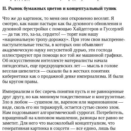
II. Рынок бумажных цветов и концептуальный тупик
Что же до картинок, то меня они откровенно веселят. Я
смотрю, как наши пастыри как бы духовного обновления и
духовной перестройки с помощью Хайдеггеров и Гуссерлей
— да так это, ха-ха, сердито! — торят нам нашу
«национальную тропу-дорожку». При этом свои выспренне-
наступательные тексты, в которых они объявляют
академическую науку несусветной дурью, эти господа
иллюстрируют при помощи все той же машинной графики.
Об искусственном интеллекте материалисты начала
пятидесятых, еще предхрущевских лет — мысль в голове
веселая шевелится — сказали бы в жестких понятиях
кибернетики как о продажной девке империализма. И были
бы кругом правы.
Империализм и бес сиречь понятия пусть и не равноценные
друг другу, но как минимум тождественные и конгруэнтные.
Зло в любом — сушеном ли, вареном или маринованном —
виде, сколь его ни тиражируй, остается сутью своею злом.
Нам подсовывают алгоритмический суррогат. Потребитель,
взращенный на клиповом мышлении, разницы все равно не
заметит. Для него что высоколобый концептуализм, что
генеративная картинка в соцсети — все едино, лишь бы