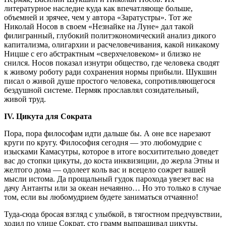
литературное наследие куда как впечатляюще больше,
объемней и зрячее, чем у автора «Заратустры». Тот же
Николай Носов в своем «Незнайке на Луне» дал такой
филигранный, глубокий политэкономический анализ дикого
капитализма, олигархии и расчеловечивания, какой никакому
Ницше с его абстрактным «сверхчеловеком» и близко не
снился. Носов показал изнутри общество, где человека сводят
к живому роботу ради сохранения нормы прибыли. Шукшин
писал о живой душе простого человека, сопротивляющегося
бездушной системе. Пермяк прославлял созидательный,
живой труд.
IV. Цикута для Сократа
Пора, пора философам идти дальше бы. А оне все нарезают
круги по кругу. Философия сегодня — это любомудрие с
изысками Камасутры, которое в итоге восхитительно доведет
вас до стопки цикуты, до коста инквизиции, до жерла Этны и
желтого дома — одолеет коль вас и всецело сожрет вашей
мысли истома. Да прощальный гудок парохода увезет вас на
дачу Антанты или за океан нечаянно… Но это только в случае
том, если вы любомудрием будете заниматься отчаянно!
Туда-сюда бросая взгляд с улыбкой, в тягостном предчувствии,
ходил по улице Сократ, сто грамм выпрашивал цикуты.