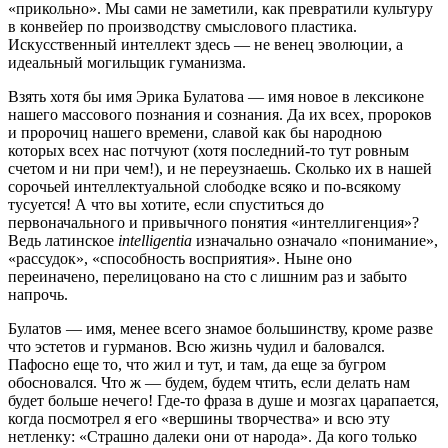
«прикольно». Мы сами не заметили, как превратили культуру
в конвейер по производству смыслового пластика.
Искусственный интеллект здесь — не венец эволюции, а
идеальный могильщик гуманизма.
Взять хотя бы имя Эрика Булатова — имя новое в лексиконе
нашего массового познания и сознания. Да их всех, пророков
и пророчиц нашего времени, славой как бы народною
которых всех нас потчуют (хотя последний-то тут ровным
счетом и ни при чем!), и не переузнаешь. Сколько их в нашей
сорочьей интеллектуальной слободке всяко и по-всякому
тусуется! А что вы хотите, если спуститься до
первоначального и привычного понятия «интеллигенция»?
Ведь латинское
intelligentia
изначально означало «понимание»,
«рассудок», «способность восприятия». Ныне оно
переиначено, перелицовано на сто с лишним раз и забыто
напрочь.
Булатов — имя, менее всего знамое большинству, кроме разве
что эстетов и гурманов. Всю жизнь чудил и баловался.
Пафосно еще то, что жил и тут, и там, да еще за бугром
обосновался. Что ж — будем, будем чтить, если делать нам
будет больше нечего! Где-то фраза в душе и мозгах царапается,
когда посмотрел я его «вершины творчества» и всю эту
нетленку: «Страшно далеки они от народа». Да кого только