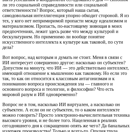
ли это социальной справедливости или социальной
ответственности? Вопрос, который наша сытая,
самодовольная интеллигенция упорно обходит стороной. Я из
тех, у кого нет непримиримой пропасти между идеализмом и
материализмом. Пропасть, по-настоящему зияющая в моих
предпочтениях, лежит здесь разве что между культурой и
бескультурием. Но применимо ли вообще понятие
искусственного интеллекта к культуре как таковой, по сути
дела?
Вот вопрос, над которым и думать не стоит. Меня в связи с
ИИ интересует совершенно другое: насколько он субъектен?
Допустим на минуту, что ИИ — это действительно интеллект,
имеющий отношение к мышлению как таковому. Но если это
так, то как он относится к классовым антагонизмам и к
пониманию вопроса происхождения зла — главного и
основного вопроса и теологии, и философии? Что есть
мировой разум и ИИ одновременно?
Вопрос не в том, насколько ИИ виртуален, а насколько он
субъектен. А если он не субъектен, то о каком интеллекте
можно говорить? Просто электронно-вычислительная техника
высокого уровня, и не более того. Нацеленная в реалиях
сегодняшнего дня к сокращению опять же чего? Да банальных
издержек производства! Только и всего-то. Орудия труда