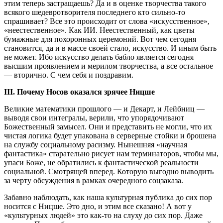
этим теперь застращаешь? Да и в оценке творчества такого
всякого шедевротворителя последнего кто сильно-то
спрашивает? Все это происходит от слова «искусственное»,
«неестественное». Как ИИ. Неестественный, как цветы
бумажные для похоронных церемоний. Вот чем сегодня
становится, да и в массе своей стало, искусство. И иным быть
не может. Ибо искусство делать бабло является сегодня
высшим проявлением и мерилом творчества, а все остальное
— вторично. С чем себя и поздравим.
III. Почему Носов оказался зрячее Ницше
Великие математики прошлого — и Декарт, и Лейбниц —
выводя свои интегралы, верили, что упорядочивают
Божественный замысел. Они и представить не могли, что их
чистая логика будет упакована в серверные стойки и брошена
на службу социальному расизму. Нынешняя «научная
фантастика» старательно рисует нам терминаторов, чтобы мы,
упаси Боже, не обратились к фантастической реальности
социальной. Смотрящей вперед. Которую выгодно выводить
за черту обсуждения в рамках очередного соцзаказа.
Забавно наблюдать, как наша культурная публика до сих пор
носится с Ницше. Это дно, и этим все сказано! А вот у
«культурных людей» это как-то на слуху до сих пор. Даже