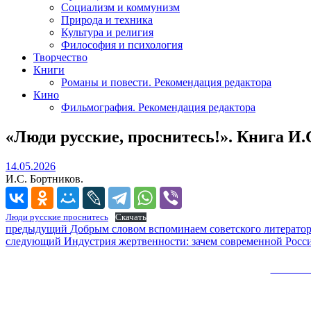
Социализм и коммунизм
Природа и техника
Культура и религия
Философия и психология
Творчество
Книги
Романы и повести. Рекомендация редактора
Кино
Фильмография. Рекомендация редактора
«Люди русские, проснитесь!». Книга И.
14.05.2026
14.05.2026
И.С. Бортников.
Люди русские проснитесь
Скачать
Навигация
Предыдущий
предыдущий
Добрым словом вспоминаем советского литерато
Следующее
пост:
следующий
Индустрия жертвенности: зачем современной Росс
по
сообщение:
записям
Сайт 
Вверх