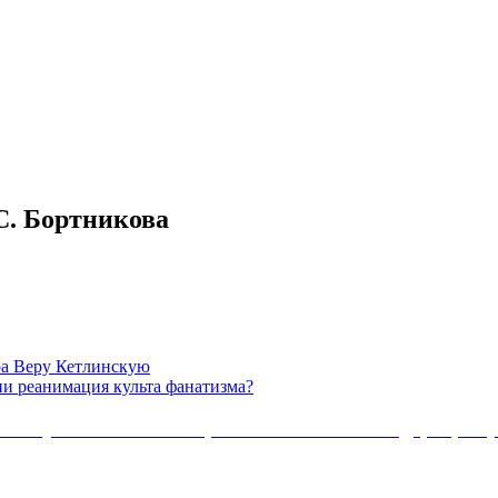
С. Бортникова
ра Веру Кетлинскую
ии реанимация культа фанатизма?
Коммунистической партии Российской Федерации 