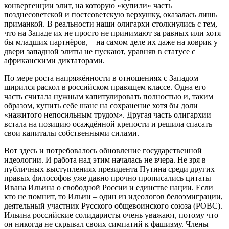
конвергенции элит, на которую «купили» часть
позднесоветской и постсоветскую верхушку, оказалась лишь
приманкой. В реальности наши олигархи столкнулись с тем,
что на Западе их не просто не принимают за равных или хотя
бы младших партнёров, – на самом деле их даже на коврик у
двери западной элиты не пускают, уравняв в статусе с
африканскими диктаторами.
По мере роста напряжённости в отношениях с Западом
ширился раскол в российском правящем классе. Одна его
часть считала нужным капитулировать полностью и, таким
образом, купить себе шанс на сохранение хотя бы доли
«нажитого непосильным трудом». Другая часть олигархии
встала на позицию осаждённой крепости и решила спасать
свои капиталы собственными силами.
Вот здесь и потребовалось обновление государственной
идеологии. И работа над этим началась не вчера. Не зря в
публичных выступлениях президента Путина среди других
правых философов уже давно прочно прописались цитаты
Ивана Ильина о свободной России и единстве нации. Если
кто не помнит, то Ильин – один из идеологов белоэмиграции,
деятельный участник Русского общевоинского союза (РОВС).
Ильина российские солидаристы очень уважают, потому что
он никогда не скрывал своих симпатий к фашизму. Члены