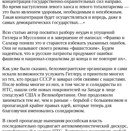
концентрация государственно-охранительных сил направо.
Во время наступления левого хаоса и левого тоталитаризма —
это было явлением здоровым, необходимым и неизбежным.
Такая концентрация будет осуществляться и впредь, даже в
самых демократических государствах…»
Всю статью автор посвятил разбору неудач и упущений
Гитлера и Муссолини и в завершение её написал: «Франко и
Салазар поняли это и стараются избежать указанных ошибок.
Они не называют своего режима «фашистским». Будем
надеяться, что и русские патриоты продумают ошибки
фашизма и национал-социализма до конца и не повторят их».
Как уже было сказано, белоэмигрантские организации и сами
искали возможности услужить Гитлеру, и приютили многих
из тех, кто предал СССР и замарал себя связями с нацистами.
После войны многие из них, в том числе и солидаристы из
НТС, нашли себе новых покровителей на Западе в лице
спецслужб США и Великобритании. Они продолжили
заниматься тем же, чем и раньше – борьбой с большевизмом и
пропагандой крайне правых идей, которые теперь для
благозвучия именовались солидаризмом.
В своей пропаганде нынешняя российская власть
последовательно продвигает антикоммунистический дискурс,