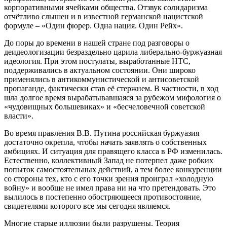
корпоративными ячейками общества. Отзвук солидаризма
отчётливо слышен и в известной германской нацистской
формуле – «Один фюрер. Одна нация. Один Рейх».
До поры до времени в нашей стране под разговоры о
деидеологизации безраздельно царила либерально-буржуазная
идеология. При этом постулаты, выработанные НТС,
поддерживались в актуальном состоянии. Они широко
применялись в антикоммунистической и антисоветской
пропаганде, фактически став её стержнем. В частности, в ход
шла долгое время вырабатывавшаяся за рубежом мифология о
«чудовищных большевиках» и «бесчеловечной советской
власти».
Во время правления В.В. Путина российская буржуазия
достаточно окрепла, чтобы начать заявлять о собственных
амбициях. И ситуация для правящего класса в РФ изменилась.
Естественно, коллективный Запад не потерпел даже робких
попыток самостоятельных действий, а тем более конкуренции
со стороны тех, кто с его точки зрения проиграл «холодную
войну» и вообще не имел права ни на что претендовать. Это
вылилось в постепенно обостряющееся противостояние,
свидетелями которого все мы сегодня являемся.
Многие старые иллюзии были разрушены. Теория