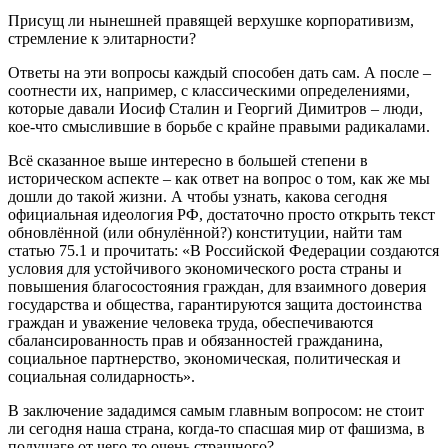
Присущ ли нынешней правящей верхушке корпоративизм,
стремление к элитарности?
Ответы на эти вопросы каждый способен дать сам. А после –
соотнести их, например, с классическими определениями,
которые давали Иосиф Сталин и Георгий Димитров – люди,
кое-что смыслившие в борьбе с крайне правыми радикалами.
Всё сказанное выше интересно в большей степени в
историческом аспекте – как ответ на вопрос о том, как же мы
дошли до такой жизни. А чтобы узнать, какова сегодня
официальная идеология РФ, достаточно просто открыть текст
обновлённой (или обнулённой?) конституции, найти там
статью 75.1 и прочитать: «В Российской Федерации создаются
условия для устойчивого экономического роста страны и
повышения благосостояния граждан, для взаимного доверия
государства и общества, гарантируются защита достоинства
граждан и уважение человека труда, обеспечиваются
сбалансированность прав и обязанностей гражданина,
социальное партнерство, экономическая, политическая и
социальная солидарность».
В заключение зададимся самым главным вопросом: не стоит
ли сегодня наша страна, когда-то спасшая мир от фашизма, в
полушаге от чего-то очень страшного?