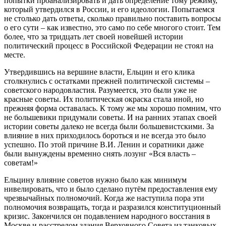
попытки проанализировать и дать определение тому режиму,
который утвердился в России, и его идеологии. Попытаемся
не столько дать ответы, сколько правильно поставить вопросы
о его сути – как известно, это само по себе многого стоит. Тем
более, что за тридцать лет своей новейшей истории
политический процесс в Российской Федерации не стоял на
месте.
Утвердившись на вершине власти, Ельцин и его клика
столкнулись с остатками прежней политической системы –
советского народовластия. Разумеется, это были уже не
красные советы. Их политическая окраска стала иной, но
прежняя форма оставалась. К тому же мы хорошо помним, что
не большевики придумали советы. И на ранних этапах своей
истории советы далеко не всегда были большевистскими. За
влияние в них приходилось бороться и не всегда это было
успешно. По этой причине В.И. Ленин и соратники даже
были вынуждены временно снять лозунг «Вся власть –
советам!»
Ельцину влияние советов нужно было как минимум
нивелировать, что и было сделано путём предоставления ему
чрезвычайных полномочий. Когда же наступила пора эти
полномочия возвращать, тогда и разразился конституционный
кризис. Закончился он подавлением народного восстания в
Москве и расстрелом здания Верховного Совета из танковых