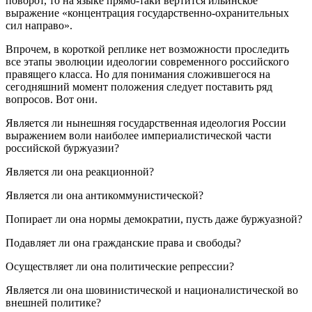
поворот, то на языке прямо-таки вертится ильинское
выражение «концентрация государственно-охранительных
сил направо».
Впрочем, в короткой реплике нет возможности проследить
все этапы эволюции идеологии современного российского
правящего класса. Но для понимания сложившегося на
сегодняшний момент положения следует поставить ряд
вопросов. Вот они.
Является ли нынешняя государственная идеология России
выражением воли наиболее империалистической части
российской буржуазии?
Является ли она реакционной?
Является ли она антикоммунистической?
Попирает ли она нормы демократии, пусть даже буржуазной?
Подавляет ли она гражданские права и свободы?
Осуществляет ли она политические репрессии?
Является ли она шовинистической и националистической во
внешней политике?