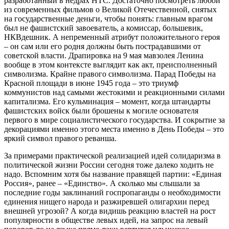
разработанный в недрах НТС. Достаточно посмотреть любой
из современных фильмов о Великой Отечественной, снятых
на государственные деньги, чтобы понять: главным врагом
был не фашистский завоеватель, а комиссар, большевик,
НКВдешник. А непременный атрибут положительного героя
– он сам или его родня должны быть пострадавшими от
советской власти. Драпировка на 9 мая мавзолея Ленина
вообще в этом контексте выглядит как акт, преисполненный
символизма. Крайне правого символизма. Парад Победы на
Красной площади в июне 1945 года – это триумф
коммунистов над самыми жестокими и реакционными силами
капитализма. Его кульминация – момент, когда штандарты
фашистских войск были брошены к могиле основателя
первого в мире социалистического государства. И сокрытие за
декорациями именно этого места именно в День Победы – это
яркий символ правого реванша.
За примерами практической реализацией идей солидаризма в
политической жизни России сегодня тоже далеко ходить не
надо. Вспомним хотя бы название правящей партии: «Единая
Россия», ранее – «Единство». А сколько мы слышали за
последние годы заклинаний госпропаганды о необходимости
единения нищего народа и разжиревшей олигархии перед
внешней угрозой? А когда видишь реакцию властей на рост
популярности в обществе левых идей, на запрос на левый