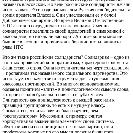
называть власовской. Но ведь российские солидаристы начали
использовать её гораздо раньше, чем Русская освободительная
армия предателя Власова. Они унаследовали её у белой
Добровольческой армии. Во время Великой Отечественной
НТС активно сотрудничал с гитлеровцами. Именно
солидаристы поделились своей идеологией и символикой с
власовцами, но никак не наоборот. А после войны многие
бывшие власовцы и прочие коллаборационисты влились в
ряды НТС.
Кто же такие российские солидаристы? Солидаризм – одно из
частных проявлений корпоративизма, характерного элемента
фашистского строя. Одна из отличительных черт солидаризма
– пропаганда так называемого социального партнёрства. Это
используется в качестве инструмента для затушёвывания
классовых противоречий. Во многом корпоративизму мы
обязаны понятием «элита» в политологическом смысле слова,
которое сегодня буквально навязло в зубах у всех.
Элитарность как принадлежность к высшей расе или к
правящей группировке, то есть к имущему классу.
Согласитесь, «элита» звучит благозвучнее, чем
«эксплуататоры». Муссолини, к примеру, считал
корпоративизм важнейшим элементом своей системы,
обустраивая на его принципах не только партию, но и
профсоюзы, которые по его мысли должны были стать