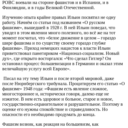
РОВС воевали на стороне фашистов и в Испании, и в
Финляндии, и в годы Великой Отечественной.
Изучению опыта крайне правых Ильин посвятил не одну
работу. Начнём со статьи под названием «О русском
фашизме», вышедшей в 1928 г. В ней Ильин поведал, что
увидел в этом явлении много полезного, но всё же на тот
момент посчитал, что «белое движение в целом – гораздо
шире фашизма и по существу своему гораздо глубже
фашизма». Приход немецких нацистов к власти Ильин
приветствовал панегириком «Национал-социализм. Новый
дух», где открыто восторгался: «Что сделал Гитлер? Он
остановил процесс большевизации в Германии и оказал этим
величайшую услугу всей Европе».
Писал на эту тему Ильин и после второй мировой, даже
после Нюрнбергского трибунала. Процитируем его статью «О
фашизме» 1948 года: «Фашизм есть явление сложное,
многостороннее и, исторически говоря, далеко еще не
изжитое. В нем есть здоровое и больное, старое и новое,
государственно-охранительное и разрушительное. Поэтому в
оценке его нужны спокойствие и справедливость. Но
опасности его необходимо продумать до конца.
Фашизм возник, как реакция на большевизм, как