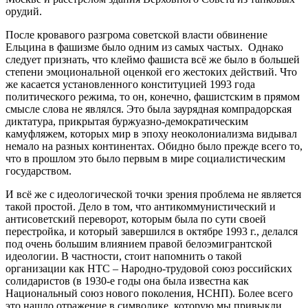
орудий.
После кровавого разгрома советской власти обвинение
Ельцина в фашизме было одним из самых частых. Однако
следует признать, что клеймо фашиста всё же было в большей
степени эмоциональной оценкой его жестоких действий. Что
же касается установленного конституцией 1993 года
политического режима, то он, конечно, фашистским в прямом
смысле слова не являлся. Это была заурядная компрадорская
диктатура, прикрытая буржуазно-демократическим
камуфляжем, которых мир в эпоху неоколониализма видывал
немало на разных континентах. Обидно было прежде всего то,
что в прошлом это было первым в мире социалистическим
государством.
И всё же с идеологической точки зрения проблема не является
такой простой. Дело в том, что антикоммунистический и
антисоветский переворот, которым была по сути своей
перестройка, и который завершился в октябре 1993 г., делался
под очень большим влиянием правой белоэмигрантской
идеологии. В частности, стоит напомнить о такой
организации как НТС – Народно-трудовой союз российских
солидаристов (в 1930-е годы она была известна как
Национальный союз нового поколения, НСНП). Более всего
это нашло отражение в символике, которую мы привыкли