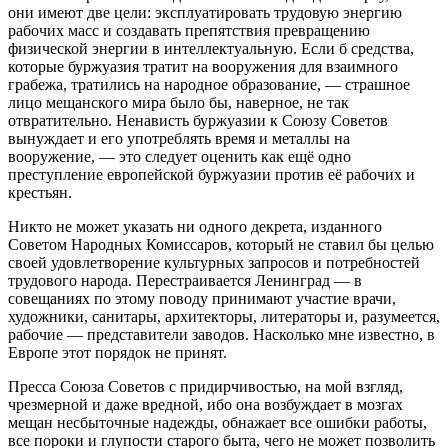
они имеют две цели: эксплуатировать трудовую энергию
рабочих масс и создавать препятствия превращению
физической энергии в интеллектуальную. Если б средства,
которые буржуазия тратит на вооружения для взаимного
грабежа, тратились на народное образование, — страшное
лицо мещанского мира было бы, наверное, не так
отвратительно. Ненависть буржуазии к Союзу Советов
вынуждает и его употреблять время и металлы на
вооружение, — это следует оценить как ещё одно
преступление европейской буржуазии против её рабочих и
крестьян.
Никто не может указать ни одного декрета, изданного
Советом Народных Комиссаров, который не ставил бы целью
своей удовлетворение культурных запросов и потребностей
трудового народа. Перестраивается Ленинград — в
совещаниях по этому поводу принимают участие врачи,
художники, санитары, архитекторы, литераторы и, разумеется,
рабочие — представители заводов. Насколько мне известно, в
Европе этот порядок не принят.
Пресса Союза Советов с придирчивостью, на мой взгляд,
чрезмерной и даже вредной, ибо она возбуждает в мозгах
мещан несбыточные надежды, обнажает все ошибки работы,
все пороки и глупости старого быта, чего не может позволить