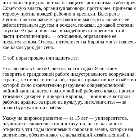
интеллигенции; она встала на защиту капитализма, саботируя
Советскую власть, организуя заговоры против неё, прибегая к
террору против вождей рабочих и крестьян. Выстрел в
Ленина показал рабоче-крестьянской массе, кто является её
действительным другом и вождём, показал, до какой степени
гнусны её враги, и вызвал враждебное отношение к этой
части интеллигенции, — отношение, оправданное её
предательством. Отсюда интеллигенты Европы могут извлечь
кое-какой урок для себя.
С той поры прошло пятнадцать лет.
Что сделано в Союзе Советов за эти годы? Я не стану
говорить о грандиозной работе индустриального вооружения
страны, технически отсталой, страны, примитивное хозяйство
которой было окончательно разрушено общеевропейской
войной капиталистов и затем войной рабочего класса против
туземных дикарей и дикарей Европы, — войной, в которой
рабочие дрались за право на культуру, интеллигенты — за
право буржуазии на грабёж.
Укажу на широкое развитие — за 15 лет — университетов,
научно-исследовательских институтов, на то, как много
открыто в эти годы ископаемых сокровищ земли, которые на
долгие века обеспечивают её дальнейший хозяйственный и