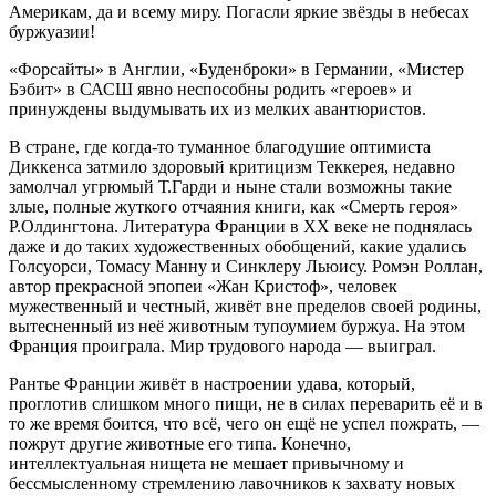
Америкам, да и всему миру. Погасли яркие звёзды в небесах
буржуазии!
«Форсайты» в Англии, «Буденброки» в Германии, «Мистер
Бэбит» в САСШ явно неспособны родить «героев» и
принуждены выдумывать их из мелких авантюристов.
В стране, где когда-то туманное благодушие оптимиста
Диккенса затмило здоровый критицизм Теккерея, недавно
замолчал угрюмый Т.Гарди и ныне стали возможны такие
злые, полные жуткого отчаяния книги, как «Смерть героя»
Р.Олдингтона. Литература Франции в XX веке не поднялась
даже и до таких художественных обобщений, какие удались
Голсуорси, Томасу Манну и Синклеру Льюису. Ромэн Роллан,
автор прекрасной эпопеи «Жан Кристоф», человек
мужественный и честный, живёт вне пределов своей родины,
вытесненный из неё животным тупоумием буржуа. На этом
Франция проиграла. Мир трудового народа — выиграл.
Рантье Франции живёт в настроении удава, который,
проглотив слишком много пищи, не в силах переварить её и в
то же время боится, что всё, чего он ещё не успел пожрать, —
пожрут другие животные его типа. Конечно,
интеллектуальная нищета не мешает привычному и
бессмысленному стремлению лавочников к захвату новых