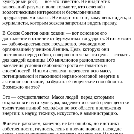
культурный рост, — всё это известно. Не видят этих
завоеваний разума и воли только те, кто ослеплён
зоологическими интересами и бесчеловечными
предрассудками класса. Не видят этого те, кому лень видеть, и
журналисты, которым хозяева запретили видеть правду.
В Союзе Советов один хозяин — вот основное его
достижение и отличие от буржуазных государств. Этот хозяин
— рабоче-крестьянское государство, руководимое
организацией учеников Ленина. Цель, которую они
поставили перед собою, совершенно ясна: эта цель — создать
для каждой единицы 160 миллионов разноплеменного
населения условия свободного роста её талантов и
способностей. Иными словами, перевести всю массу
потенциальной и пассивной нервно-мозговой энергии в
активное состояние, разбудить её творческие способности.
Возможно ли это?
Это — осуществляется. Масса людей, перед которыми
открыты все пути культуры, выделяет из своей среды десятки
тысяч талантливой молодёжи во все области приложения
энергии: в науку, технику, искусство, в администрацию.
Живём и работаем, конечно, не без ошибок, но инстинкт
собственности, глупость, лень и прочие пороки, наследие