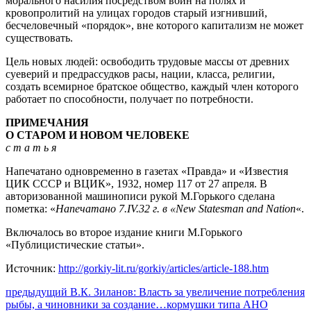
морального насилия посредством войн на полях и
кровопролитий на улицах городов старый изгнивший,
бесчеловечный «порядок», вне которого капитализм не может
существовать.
Цель новых людей: освободить трудовые массы от древних
суеверий и предрассудков расы, нации, класса, религии,
создать всемирное братское общество, каждый член которого
работает по способности, получает по потребности.
ПРИМЕЧАНИЯ
О СТАРОМ И НОВОМ ЧЕЛОВЕКЕ
с т а т ь я
Напечатано одновременно в газетах «Правда» и «Известия
ЦИК СССР и ВЦИК», 1932, номер 117 от 27 апреля. В
авторизованной машинописи рукой М.Горького сделана
пометка: «
Напечатано 7.IV.32 г. в «New Statesman and Nation
«.
Включалось во второе издание книги М.Горького
«Публицистические статьи».
Источник:
http://gorkiy-lit.ru/gorkiy/articles/article-188.htm
Навигация
Предыдущий
предыдущий
В.К. Зиланов: Власть за увеличение потребления
пост:
рыбы, а чиновники за создание…кормушки типа АНО