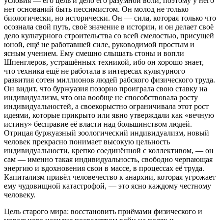
условия — его цель и дело его разумной воли, поэтому у него
нет оснований быть пессимистом. Он молод не только
биологически, но исторически. Он — сила, которая только что
осознала свой путь, своё значение в истории, и он делает своё
дело культурного строительства со всей смелостью, присущей
юной, ещё не работавшей силе, руководимой простым и
ясным учением. Ему смешно слышать стоны и вопли
Шпенглеров, устрашённых техникой, ибо он хорошо знает,
что техника ещё не работала в интересах культурного
развития сотен миллионов людей рабского физического труда.
Он видит, что буржуазия позорно проиграла свою ставку на
индивидуализм, что она вообще не способствовала росту
индивидуальностей, а своекорыстно ограничивала этот рост
идеями, которые прикрыто или явно утверждали как «вечную
истину» бесправие её власти над большинством людей.
Отрицая буржуазный зоологический индивидуализм, новый
человек прекрасно понимает высокую цельность
индивидуальности, крепко соединённой с коллективом, — он
сам — именно такая индивидуальность, свободно черпающая
энергию и вдохновения свои в массе, в процессах её труда.
Капитализм привёл человечество к анархии, которая угрожает
ему чудовищной катастрофой, — это ясно каждому честному
человеку.
Цель старого мира: восстановить приёмами физического и