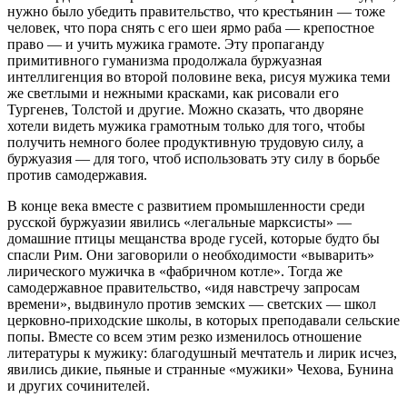
нужно было убедить правительство, что крестьянин — тоже
человек, что пора снять с его шеи ярмо раба — крепостное
право — и учить мужика грамоте. Эту пропаганду
примитивного гуманизма продолжала буржуазная
интеллигенция во второй половине века, рисуя мужика теми
же светлыми и нежными красками, как рисовали его
Тургенев, Толстой и другие. Можно сказать, что дворяне
хотели видеть мужика грамотным только для того, чтобы
получить немного более продуктивную трудовую силу, а
буржуазия — для того, чтоб использовать эту силу в борьбе
против самодержавия.
В конце века вместе с развитием промышленности среди
русской буржуазии явились «легальные марксисты» —
домашние птицы мещанства вроде гусей, которые будто бы
спасли Рим. Они заговорили о необходимости «выварить»
лирического мужичка в «фабричном котле». Тогда же
самодержавное правительство, «идя навстречу запросам
времени», выдвинуло против земских — светских — школ
церковно-приходские школы, в которых преподавали сельские
попы. Вместе со всем этим резко изменилось отношение
литературы к мужику: благодушный мечтатель и лирик исчез,
явились дикие, пьяные и странные «мужики» Чехова, Бунина
и других сочинителей.