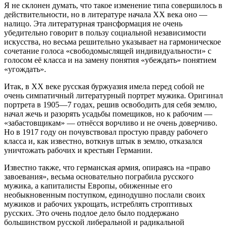
Я не склонен думать, что такое изменение типа совершилось в
действительности, но в литературе начала XX века оно —
налицо. Эта литературная трансформация не очень
убедительно говорит в пользу социальной независимости
искусства, но весьма решительно указывает на гармоническое
сочетание голоса «свободомыслящей индивидуальности» с
голосом её класса и на замену понятия «убеждать» понятием
«угождать».
Итак, в XX веке русская буржуазия имела перед собой не
очень симпатичный литературный портрет мужика. Оригинал
портрета в 1905—7 годах, решив освободить для себя землю,
начал жечь и разорять усадьбы помещиков, но к рабочим —
«забастовщикам» — отнёсся ворчливо и не очень доверчиво.
Но в 1917 году он почувствовал простую правду рабочего
класса и, как известно, воткнув штык в землю, отказался
уничтожать рабочих и крестьян Германии.
Известно также, что германская армия, опираясь на «право
завоевания», весьма основательно пограбила русского
мужика, а капиталисты Европы, обиженные его
необыкновенным поступком, единодушно послали своих
мужиков и рабочих укрощать, истреблять строптивых
русских. Это очень подлое дело было поддержано
большинством русской либеральной и радикальной