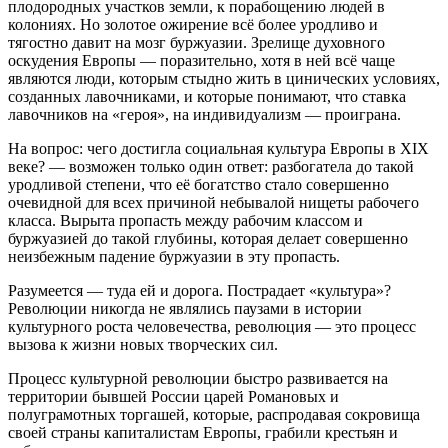
плодородных участков земли, к порабощению людей в
колониях. Но золотое ожирение всё более уродливо и
тягостно давит на мозг буржуазии. Зрелище духовного
оскудения Европы — поразительно, хотя в ней всё чаще
являются люди, которым стыдно жить в цинических условиях,
созданных лавочниками, и которые понимают, что ставка
лавочников на «героя», на индивидуализм — проиграна.
На вопрос: чего достигла социальная культура Европы в XIX
веке? — возможен только один ответ: разбогатела до такой
уродливой степени, что её богатство стало совершенно
очевидной для всех причиной небывалой нищеты рабочего
класса. Вырыта пропасть между рабочим классом и
буржуазией до такой глубины, которая делает совершенно
неизбежным падение буржуазии в эту пропасть.
Разумеется — туда ей и дорога. Пострадает «культура»?
Революции никогда не являлись паузами в истории
культурного роста человечества, революция — это процесс
вызова к жизни новых творческих сил.
Процесс культурной революции быстро развивается на
территории бывшей России царей Романовых и
полуграмотных торгашей, которые, распродавая сокровища
своей страны капиталистам Европы, грабили крестьян и