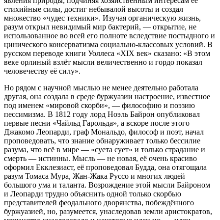
явления природы, подчиняя хозяйственным интересам её
стихийные силы, достиг небывалой высоты и создал
множество «чудес техники». Изучая органическую жизнь,
разум открыл невидимый мир бактерий, — открытие, не
использованное во всей его полноте вследствие постыдного и
цинического консерватизма социально-классовых условий. В
русском переводе книги Уоллеса «XIX век» сказано: «В этом
веке орлиный взлёт мысли величественно и гордо показал
человечеству её силу».
Но рядом с научной мыслью не менее деятельно работала
другая, она создала в среде буржуазии настроение, известное
под именем «мировой скорби», — философию и поэзию
пессимизма. В 1812 году лорд Ноэль Байрон опубликовал
первые песни «Чайльд Гарольда», а вскоре после этого
Джакомо Леопарди, граф Мональдо, философ и поэт, начал
проповедовать, что знание обнаруживает только бессилие
разума, что всё в мире — «суета сует» и только страдание и
смерть — истинны. Мысль — не новая, её очень красиво
оформил Екклезиаст, её проповедовал Будда, она отягощала
разум Томаса Мура, Жан-Жака Руссо и многих людей
большого ума и таланта. Возрождение этой мысли Байроном
и Леопарди трудно объяснить одной только скорбью
представителей феодального дворянства, побеждённого
буржуазией, но, разумеется, унаследовав земли аристократов,