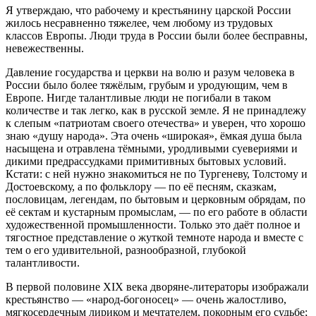
Я утверждаю, что рабочему и крестьянину царской России
жилось несравненно тяжелее, чем любому из трудовых
классов Европы. Люди труда в России были более бесправны,
невежественны.
Давление государства и церкви на волю и разум человека в
России было более тяжёлым, грубым и уродующим, чем в
Европе. Нигде талантливые люди не погибали в таком
количестве и так легко, как в русской земле. Я не принадлежу
к слепым «патриотам своего отечества» и уверен, что хорошо
знаю «душу народа». Эта очень «широкая», ёмкая душа была
насыщена и отравлена тёмными, уродливыми суевериями и
дикими предрассудками примитивных бытовых условий.
Кстати: с ней нужно знакомиться не по Тургеневу, Толстому и
Достоевскому, а по фольклору — по её песням, сказкам,
пословицам, легендам, по бытовым и церковным обрядам, по
её сектам и кустарным промыслам, — по его работе в области
художественной промышленности. Только это даёт полное и
тягостное представление о жуткой темноте народа и вместе с
тем о его удивительной, разнообразной, глубокой
талантливости.
В первой половине XIX века дворяне-литераторы изображали
крестьянство — «народ-богоносец» — очень жалостливо,
мягкосердечным лириком и мечтателем, покорным его судьбе;