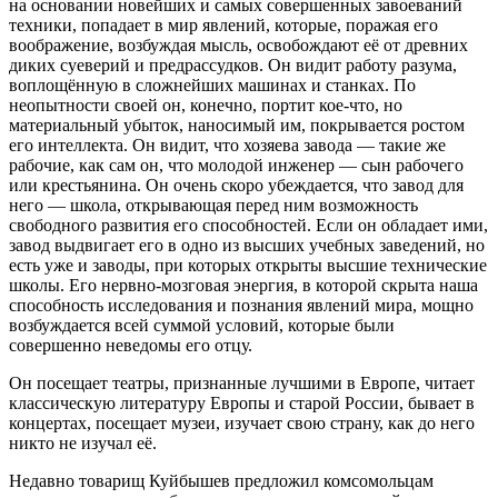
на основании новейших и самых совершенных завоеваний
техники, попадает в мир явлений, которые, поражая его
воображение, возбуждая мысль, освобождают её от древних
диких суеверий и предрассудков. Он видит работу разума,
воплощённую в сложнейших машинах и станках. По
неопытности своей он, конечно, портит кое-что, но
материальный убыток, наносимый им, покрывается ростом
его интеллекта. Он видит, что хозяева завода — такие же
рабочие, как сам он, что молодой инженер — сын рабочего
или крестьянина. Он очень скоро убеждается, что завод для
него — школа, открывающая перед ним возможность
свободного развития его способностей. Если он обладает ими,
завод выдвигает его в одно из высших учебных заведений, но
есть уже и заводы, при которых открыты высшие технические
школы. Его нервно-мозговая энергия, в которой скрыта наша
способность исследования и познания явлений мира, мощно
возбуждается всей суммой условий, которые были
совершенно неведомы его отцу.
Он посещает театры, признанные лучшими в Европе, читает
классическую литературу Европы и старой России, бывает в
концертах, посещает музеи, изучает свою страну, как до него
никто не изучал её.
Недавно товарищ Куйбышев предложил комсомольцам