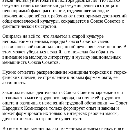
веков, нельзя уничтожить в полтора десятка лет. Но только
безумный или озлобленный до безумия решится отрицать
неоспоримый факт: расстояние, отделяющее молодое
поколение европейских рабочих от неоспоримых достижений
общечеловеческой культуры, сокращается в Союзе Советов с
фантастической быстротой.
Опираясь на всё то, что является в старой культуре
непоколебимо ценным, народы Союза Советов смело
развивают своё национальное, но общечеловечески ценное. В
этом может убедиться всякий, кто пожелал бы обратить
внимание на молодую литературу и музыку национальных
меньшинств Союза Советов.
Нужно отметить раскрепощение женщины тюркских и тюрко-
финских племён, её стремление к новым формам быта, её
активность.
Законодательная деятельность Союза Советов зарождается и
возникает в массе трудового народа, на почве её трудового
опыта и различных изменений трудовой обстановки, — Совет
Народных Комиссаров только формирует опыт и законы и
может формировать их только в интересах рабочей массы, —
другого хозяина в стране не существует.
Во всём мире законы падают каменным дождём сверху, и все