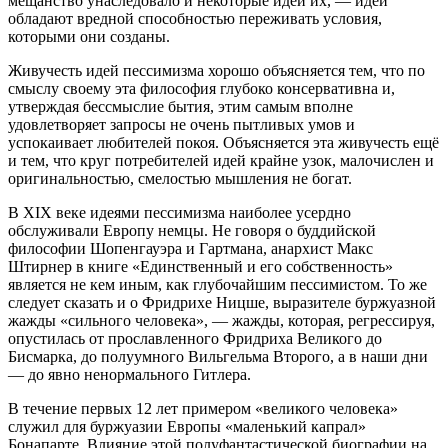
мещанство унаследовало и некоторые идеи их, — идеи
обладают вредной способностью переживать условия,
которыми они созданы.
Живучесть идей пессимизма хорошо объясняется тем, что по
смыслу своему эта философия глубоко консервативна и,
утверждая бессмыслие бытия, этим самым вполне
удовлетворяет запросы не очень пытливых умов и
успокаивает любителей покоя. Объясняется эта живучесть ещё
и тем, что круг потребителей идей крайне узок, малочислен и
оригинальностью, смелостью мышления не богат.
В XIX веке идеями пессимизма наиболее усердно
обслуживали Европу немцы. Не говоря о буддийской
философии Шопенгауэра и Гартмана, анархист Макс
Штирнер в книге «Единственный и его собственность»
является не кем иным, как глубочайшим пессимистом. То же
следует сказать и о Фридрихе Ницше, выразителе буржуазной
жажды «сильного человека», — жажды, которая, регрессируя,
опустилась от прославленного Фридриха Великого до
Бисмарка, до полуумного Вильгельма Второго, а в наши дни
— до явно ненормального Гитлера.
В течение первых 12 лет примером «великого человека»
служил для буржуазии Европы «маленький капрал»
Бонапарте. Влияние этой полуфантастической биографии на