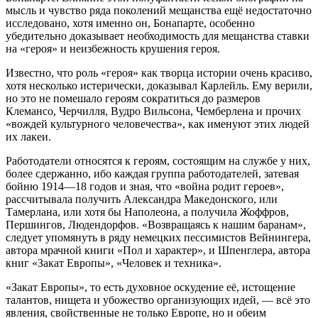
мысль и чувство ряда поколений мещанства ещё недостаточно
исследовано, хотя именно он, Бонапарте, особенно
убедительно доказывает необходимость для мещанства ставки
на «героя» и неизбежность крушения героя.
Известно, что роль «героя» как творца истории очень красиво,
хотя несколько истерически, доказывал Карлейль. Ему верили,
но это не помешало героям сократиться до размеров
Клемансо, Черчилля, Вудро Вильсона, Чемберлена и прочих
«вождей культурного человечества», как именуют этих людей
их лакеи.
Работодатели относятся к героям, состоящим на службе у них,
более сдержанно, ибо каждая группа работодателей, затевая
бойню 1914—18 годов и зная, что «война родит героев»,
рассчитывала получить Александра Македонского, или
Тамерлана, или хотя бы Наполеона, а получила Жоффров,
Першингов, Людендорфов. «Возвращаясь к нашим баранам»,
следует упомянуть в ряду немецких пессимистов Вейнингера,
автора мрачной книги «Пол и характер», и Шпенглера, автора
книг «Закат Европы», «Человек и техника».
«Закат Европы», то есть духовное оскудение её, истощение
талантов, нищета и убожество организующих идей, — всё это
явления, свойственные не только Европе, но и обеим