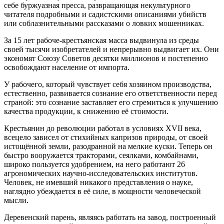
себе буржуазная пресса, развращающая некультурного
читателя подробными и садистскими описаниями убийств
или соблазнительными рассказами о ловких мошенниках.
За 15 лет рабоче-крестьянская масса выдвинула из среды
своей тысячи изобретателей и непрерывно выдвигает их. Они
экономят Союзу Советов десятки миллионов и постепенно
освобождают население от импорта.
У рабочего, который чувствует себя хозяином производства,
естественно, развивается сознание его ответственности перед
страной: это сознание заставляет его стремиться к улучшению
качества продукции, к снижению её стоимости.
Крестьянин до революции работал в условиях XVII века,
всецело зависел от стихийных капризов природы, от своей
истощённой земли, разодранной на мелкие куски. Теперь он
быстро вооружается тракторами, сеялками, комбайнами,
широко пользуется удобрением, на него работают 26
агрономических научно-исследовательских институтов.
Человек, не имевший никакого представления о науке,
наглядно убеждается в её силе, в мощности человеческой
мысли.
Деревенский парень, являясь работать на завод, построенный