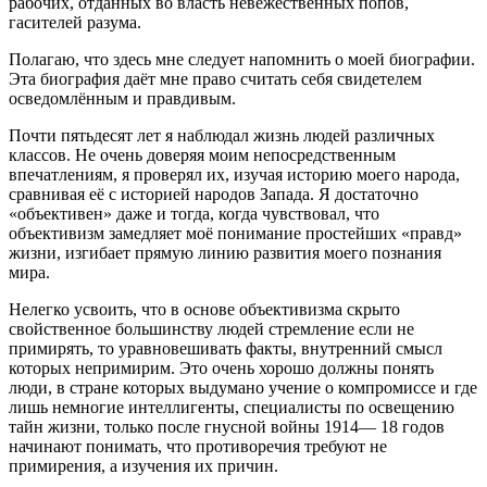
рабочих, отданных во власть невежественных попов,
гасителей разума.
Полагаю, что здесь мне следует напомнить о моей биографии.
Эта биография даёт мне право считать себя свидетелем
осведомлённым и правдивым.
Почти пятьдесят лет я наблюдал жизнь людей различных
классов. Не очень доверяя моим непосредственным
впечатлениям, я проверял их, изучая историю моего народа,
сравнивая её с историей народов Запада. Я достаточно
«объективен» даже и тогда, когда чувствовал, что
объективизм замедляет моё понимание простейших «правд»
жизни, изгибает прямую линию развития моего познания
мира.
Нелегко усвоить, что в основе объективизма скрыто
свойственное большинству людей стремление если не
примирять, то уравновешивать факты, внутренний смысл
которых непримирим. Это очень хорошо должны понять
люди, в стране которых выдумано учение о компромиссе и где
лишь немногие интеллигенты, специалисты по освещению
тайн жизни, только после гнусной войны 1914— 18 годов
начинают понимать, что противоречия требуют не
примирения, а изучения их причин.