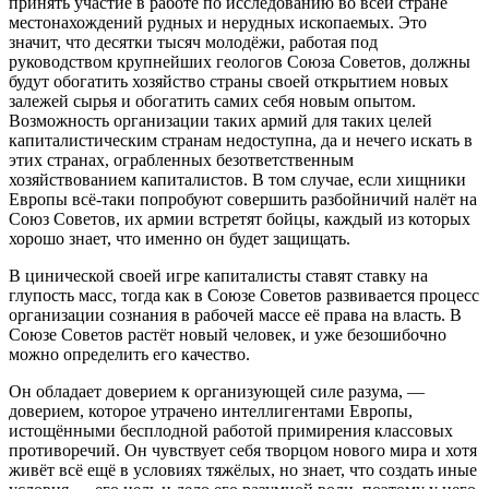
принять участие в работе по исследованию во всей стране
местонахождений рудных и нерудных ископаемых. Это
значит, что десятки тысяч молодёжи, работая под
руководством крупнейших геологов Союза Советов, должны
будут обогатить хозяйство страны своей открытием новых
залежей сырья и обогатить самих себя новым опытом.
Возможность организации таких армий для таких целей
капиталистическим странам недоступна, да и нечего искать в
этих странах, ограбленных безответственным
хозяйствованием капиталистов. В том случае, если хищники
Европы всё-таки попробуют совершить разбойничий налёт на
Союз Советов, их армии встретят бойцы, каждый из которых
хорошо знает, что именно он будет защищать.
В цинической своей игре капиталисты ставят ставку на
глупость масс, тогда как в Союзе Советов развивается процесс
организации сознания в рабочей массе её права на власть. В
Союзе Советов растёт новый человек, и уже безошибочно
можно определить его качество.
Он обладает доверием к организующей силе разума, —
доверием, которое утрачено интеллигентами Европы,
истощёнными бесплодной работой примирения классовых
противоречий. Он чувствует себя творцом нового мира и хотя
живёт всё ещё в условиях тяжёлых, но знает, что создать иные