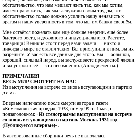
обстоятельство, что нам мешают жить так, как мы хотим,
имеем право жить, как мы заслужили своим трудом, это
обстоятельство только должно усилить нашу ненависть к
врагам и нашу уверенность в том, что мы им башки свернём.
Мне остаётся пожелать вам ещё больше энергии, ещё более
быстрого роста, и духовного и индустриального. Растите,
товарищи! Великие стоят перед вами задачи — никто и
никогда в мире не ставил таких. Вы приступили к ним, вы их
разрешите. У вас есть все данные для этого. Вы — большой,
хороший, сильный народ, вы заслуживаете прекрасной жизни,
и вы устроите её — это несомненно. (Аплодисменты.)
ПРИМЕЧАНИЯ
ВЕСЬ МИР СМОТРИТ НА НАС
Из выступления на встрече со вновь вступающими в партию
р е ч ь
Впервые напечатано после смерти автора в газете
«Комсомольская правда», 1938, номер 99 от 1 мая, с
подзаголовком: «
Из стенограммы выступления на встрече
со вновь вступающими в партию. Москва. 1931 год
(Публикуется впервые)
«.
В авторизованные сборники речь не включалась.