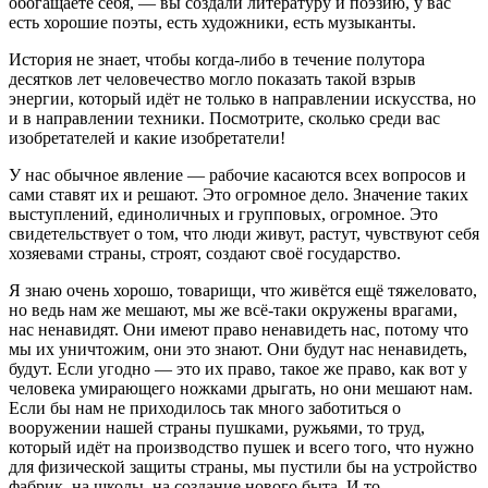
обогащаете себя, — вы создали литературу и поэзию, у вас
есть хорошие поэты, есть художники, есть музыканты.
История не знает, чтобы когда-либо в течение полутора
десятков лет человечество могло показать такой взрыв
энергии, который идёт не только в направлении искусства, но
и в направлении техники. Посмотрите, сколько среди вас
изобретателей и какие изобретатели!
У нас обычное явление — рабочие касаются всех вопросов и
сами ставят их и решают. Это огромное дело. Значение таких
выступлений, единоличных и групповых, огромное. Это
свидетельствует о том, что люди живут, растут, чувствуют себя
хозяевами страны, строят, создают своё государство.
Я знаю очень хорошо, товарищи, что живётся ещё тяжеловато,
но ведь нам же мешают, мы же всё-таки окружены врагами,
нас ненавидят. Они имеют право ненавидеть нас, потому что
мы их уничтожим, они это знают. Они будут нас ненавидеть,
будут. Если угодно — это их право, такое же право, как вот у
человека умирающего ножками дрыгать, но они мешают нам.
Если бы нам не приходилось так много заботиться о
вооружении нашей страны пушками, ружьями, то труд,
который идёт на производство пушек и всего того, что нужно
для физической защиты страны, мы пустили бы на устройство
фабрик, на школы, на создание нового быта. И то