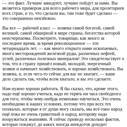
— это факт. Лучшие завидуют, лучшие пойдут за нами. Вы
являетесь примером для всего рабочего мира, для пролетариев
всех стран, и то, что сделали вы, там тоже будет сделано —
это совершенно неизбежно.
Вы все — рабочий класс — хозяева самой богатой, самой
великой, самой обширной в мире страны, богатства которой
неисчерпаемы. Посмотрите, товарищи, как много за
последнее время, за время революционное — эти
четырнадцать лет, — как много открыто нами ископаемых,
много месторождений железной руды, различных нефтей,
углей, различных полезных минералов! Это свидетельствует о
том, что в страну пришёл новый, молодой, энергичный
хозяин и начинает хозяйствовать, и хорошо хозяйствовать. Вы
хозяева, и, если чего-то сейчас для вас не хватает, — ваше
дело сделать так, чтобы всем хватало, и вы это сделаете.
Нам нужно хорошо работать. Я бы сказал, что, кроме этого,
надо ещё хорошо учиться, надо не терять ни часа свободного
для того, чтобы чему-нибудь немножко научиться. Это очень
необходимо в наших условиях, потому что при всех тех
похвалах, которые я от души могу сказать, мы всё-таки народ
ещё пока не очень грамотный и народ, которому надо
вооружиться знаниями. Я сейчас приведу несколько фактов,
которые покажут, до каких иногда анекдотов доходит