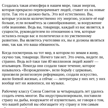
Создалась такая атмосфера в нашем мире, такая энергия,
которая прекрасно переворачивает людей, ставит их на новые
пути. Так это и должно быть. Это всё естественно. Вы,
которые усилили количественно эту энергию, усилите её ещё
больше, если возьмётесь за самообразование, за вооружение
себя знаниями. Ведь вы, товарищи, каждый из вас является, в
сущности, руководителем по отношению к тем, которые
остались позади вас и политически и по умственному
развитию. Вы являетесь учителями их, вы и должны являться
ими, так как это ваша обязанность.
Когда посмотришь на тот мир, в котором по зимам я живу,
скучно там, товарищи. Ничего там нет. Это очень, видите ли,
странно. Ведь всё-таки там 40 миллионов людей живёт —
итальянцев. Некогда они создали такое течение, которое
называлось «Возрождением», вели борьбу с церковью,
произвели религиозную реформацию, создали искусство,
жили боевой жизнью, а сейчас — литературы у них нет, у них
вообще нет ни живописи, ни музыки.
Рабочему классу Союза Советов за четырнадцать лет удалось
создать очень многое. Вы индустриализировали, поставили
страну на дыбы, вооружаете её изумительно, не говоря о том,
что вашей работой вы обогащаете эту страну и тем самым