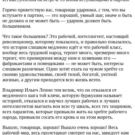
Горячо приветствую вас, товарищи ударники, с тем, что вы
вступаете в партию, — это хороший, умный шаг, иначе и быть
не должно и не может быть — ударник должен быть
большевиком.
Что такое большевик? Это рабочий, интеллигент, настоящий
революционер, которому показалось, и правильно показалось,
что история слишком медленно идёт и что рабочий класс,
вообще весь трудовой народ, терпит много, чрезмерно много
терпит, что примирения между ним и хозяевами его —
фабрикантами и помещиками — не может быть, интересы
слишком различные. Одни хотят ехать на чужом хребте со
своими удовольствиями, своей тихой, богатой, уютной
жизнью, а другим приходится всю жизнь везти.
Владимир Ильич Ленин тем велик, что он отказался от
медленного шага той клячи, которую буржуазия называет
историей, отказался и научил лучших рабочих и лучших
интеллигентов выгнать вон всю ту шваль, всех тех хищников,
всех паразитов, которые привыкли жить на хребте рабочего
народа, привыкли сосать его кровь и на этом жиреть.
Вышло, товарищи, хорошо! Вышло очень хорошо! Весь
рабочий мир, весь пролетариат смотрит на нас, завидует нам