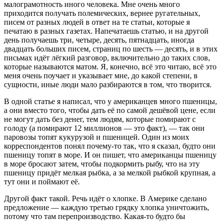
малограмотность иного человека. Мне очень много
приходится получать полемических, вернее ругательных,
писем от разных людей в ответ на те статьи, которые я
печатаю в разных газетах. Напечатаешь статью, и на другой
день получаешь три, четыре, десять, пятнадцать, иногда
двадцать больших писем, страниц по шесть — десять, и в этих
письмах идёт лёгкий разговор, включительно до таких слов,
которые называются матом. Я, конечно, всё это читаю, всё это
меня очень поучает и указывает мне, до какой степени, в
сущности, иные люди мало разбираются в том, что творится.
В одной статье я написал, что у американцев много пшеницы,
а они вместо того, чтобы дать её по самой дешёвой цене, если
не могут дать без денег, тем людям, которые помирают с
голоду (а помирают 12 миллионов — это факт), — так они
паровозы топят кукурузой и пшеницей. Один из моих
корреспондентов понял почему-то так, что я сказал, будто они
пшеницу топят в море. И он пишет, что американцы пшеницу
в море бросают затем, чтобы подкормить рыбу, что на эту
пшеницу придёт мелкая рыбка, а за мелкой рыбкой крупная, а
тут они и поймают её.
Другой факт такой. Речь идёт о хлопке. В Америке сделано
предложение — каждую третью грядку хлопка уничтожить,
потому что там перепроизводство. Какая-то будто бы