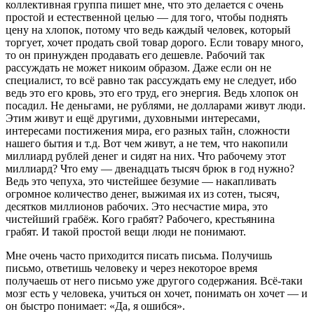
коллективная группа пишет мне, что это делается с очень
простой и естественной целью — для того, чтобы поднять
цену на хлопок, потому что ведь каждый человек, который
торгует, хочет продать свой товар дорого. Если товару много,
то он принужден продавать его дешевле. Рабочий так
рассуждать не может никоим образом. Даже если он не
специалист, то всё равно так рассуждать ему не следует, ибо
ведь это его кровь, это его труд, его энергия. Ведь хлопок он
посадил. Не деньгами, не рублями, не долларами живут люди.
Этим живут и ещё другими, духовными интересами,
интересами постижения мира, его разных тайн, сложности
нашего бытия и т.д. Вот чем живут, а не тем, что накопили
миллиард рублей денег и сидят на них. Что рабочему этот
миллиард? Что ему — двенадцать тысяч брюк в год нужно?
Ведь это чепуха, это чистейшее безумие — накапливать
огромное количество денег, выжимая их из сотен, тысяч,
десятков миллионов рабочих. Это несчастие мира, это
чистейший грабёж. Кого грабят? Рабочего, крестьянина
грабят. И такой простой вещи люди не понимают.
Мне очень часто приходится писать письма. Получишь
письмо, ответишь человеку и через некоторое время
получаешь от него письмо уже другого содержания. Всё-таки
мозг есть у человека, учиться он хочет, понимать он хочет — и
он быстро понимает: «Да, я ошибся».