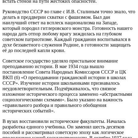
встать стеной на пути жестоких опасностей.
Руководство СССР во главе с И.В. Сталиным точно знало, что
делать в преддверии схватки с фашизмом. Был дан
наилучший ответ на всплеск национализма на Западе,
который породил гитлеровского монстра. Готовность нашего
народа дать отпор любому врагу зиждилась на глубоком
советском патриотизме. Каждый гражданин воспитывался в
духе беззаветного служения Родине, в готовности защищать
её до последней капли крови.
Советское государство уделяло пристальное внимание
преподаванию истории. В мае 1934 года вышло
постановление Совета Народных Комиссаров СССР и ЦК
ВКП (б) «О преподавании гражданской истории в школах
СССР». Изучение истории школьниками признавалось
неудовлетворительным. Подчёркивалось, что связное
изложение исторического процесса заменено «абстрактными
социологическими схемами». Было указано на важность
«правильного разбора и правильного обобщения
исторических событий».
В вузах восстановили исторические факультеты. Началась
разработка единого учебника. Он заменял шесть десятков
пособий и рассматривал советскую эпоху как логическое
продолжение нашей государственности. В октябре 1937 года