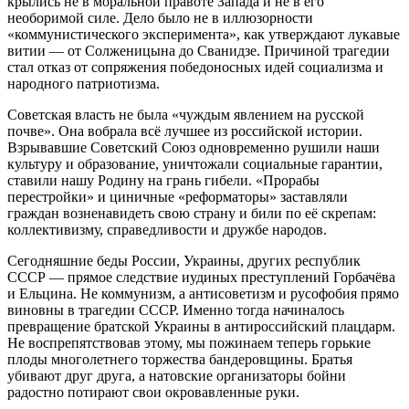
крылись не в моральной правоте Запада и не в его
необоримой силе. Дело было не в иллюзорности
«коммунистического эксперимента», как утверждают лукавые
витии — от Солженицына до Сванидзе. Причиной трагедии
стал отказ от сопряжения победоносных идей социализма и
народного патриотизма.
Советская власть не была «чуждым явлением на русской
почве». Она вобрала всё лучшее из российской истории.
Взрывавшие Советский Союз одновременно рушили наши
культуру и образование, уничтожали социальные гарантии,
ставили нашу Родину на грань гибели. «Прорабы
перестройки» и циничные «реформаторы» заставляли
граждан возненавидеть свою страну и били по её скрепам:
коллективизму, справедливости и дружбе народов.
Сегодняшние беды России, Украины, других республик
СССР — прямое следствие иудиных преступлений Горбачёва
и Ельцина. Не коммунизм, а антисоветизм и русофобия прямо
виновны в трагедии СССР. Именно тогда начиналось
превращение братской Украины в антироссийский плацдарм.
Не воспрепятствовав этому, мы пожинаем теперь горькие
плоды многолетнего торжества бандеровщины. Братья
убивают друг друга, а натовские организаторы бойни
радостно потирают свои окровавленные руки.