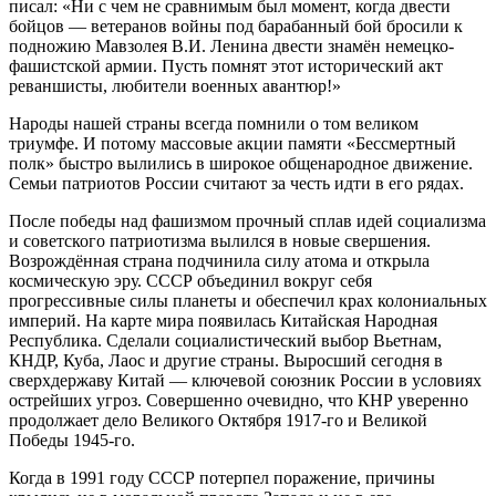
писал: «Ни с чем не сравнимым был момент, когда двести
бойцов — ветеранов войны под барабанный бой бросили к
подножию Мавзолея В.И. Ленина двести знамён немецко-
фашистской армии. Пусть помнят этот исторический акт
реваншисты, любители военных авантюр!»
Народы нашей страны всегда помнили о том великом
триумфе. И потому массовые акции памяти «Бессмертный
полк» быстро вылились в широкое общенародное движение.
Семьи патриотов России считают за честь идти в его рядах.
После победы над фашизмом прочный сплав идей социализма
и советского патриотизма вылился в новые свершения.
Возрождённая страна подчинила силу атома и открыла
космическую эру. СССР объединил вокруг себя
прогрессивные силы планеты и обеспечил крах колониальных
империй. На карте мира появилась Китайская Народная
Республика. Сделали социалистический выбор Вьетнам,
КНДР, Куба, Лаос и другие страны. Выросший сегодня в
сверхдержаву Китай — ключевой союзник России в условиях
острейших угроз. Совершенно очевидно, что КНР уверенно
продолжает дело Великого Октября 1917-го и Великой
Победы 1945-го.
Когда в 1991 году СССР потерпел поражение, причины