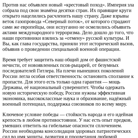
Против нас объявлен новый «крестовый поход». Империя зла
собрала под свои знамёна десятки стран. Их правящие круги
открыто нацелились расчленить нашу страну. Даже взрывы
веток газопровода «Северный поток», от которого страдают
сами же европейцы, они испуганно не осмелились объявить
актами международного терроризма. Дело дошло до того, что
наши противники взялись за «отмену» русской культуры. И
Вы, как глава государства, приняли этот исторический вызов,
объявив о проведении специальной военной операции.
Время требует защитить наш общий дом от фашистской
нечисти, от новоявленных псов-рыцарей, от безумных
последователей Гитлера. На плечи нынешних поколений
России легла особая ответственность: остановить сползание к
пропасти. Для этого есть только одна гарантия — мощь
Державы, её национальный суверенитет. Чтобы одержать
новую историческую победу, России нужны эффективная
экономика, высококлассные наука и образование, надёжный
военный потенциал, поддержка союзников по всему миру.
Ключевое условие победы — стойкость народа и его идейная
крепость в любом противостоянии. У нас есть опыт предков,
умевших ответить на гибельные опасности сплочением.
России необходима консолидация здоровых патриотических
сил во имя защиты, развития и процветания любимой