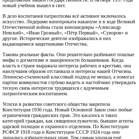
новый учебник вышел в свет.
В дело воспитания патриотизма всё активнее включалось
искусство. Лидерами кинопроката накануне и в ходе Великой
Отечественной войны стали киношедевры «Александр
Невский», «Иван Грозный», «Пётр Первый», «Суворов» и
другие. Исторические деятели изображались в них
выдающимися защитниками Отечества.
Таковы реальные факты. Они решительно разбивают пошлые
мифы о догматизме и зашоренности большевиков. Когда
власть в стране выражала интересы рабочих и крестьян, она
наилучшим образом отстаивала и интересы нашей Отчизны.
Ленинско-сталинский классовый подход не мешал, а помогал
партии коммунистов глубоко видеть и настойчиво утверждать
тесную связь интересов трудящихся с вдумчивым
патриотическим воспитанием.
Успехи в развитии советского общества закрепила
Конституция 1936 года. Новый Основной Закон снял любые
ограничения гражданских прав. Это касалось и таких
категорий граждан, как священнослужители, бывшие агенты
царской полиции и охранного отделения. По Конституции
РСФСР 1918 года и Конституции СССР 1924 года они
лишались избирательных прав. Тем самым хрупкая ещё