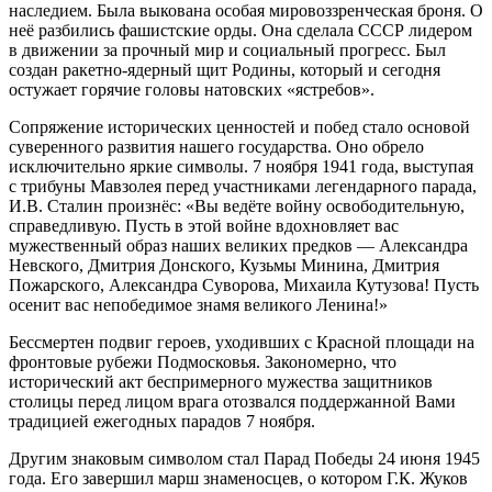
наследием. Была выкована особая мировоззренческая броня. О
неё разбились фашистские орды. Она сделала СССР лидером
в движении за прочный мир и социальный прогресс. Был
создан ракетно-ядерный щит Родины, который и сегодня
остужает горячие головы натовских «ястребов».
Сопряжение исторических ценностей и побед стало основой
суверенного развития нашего государства. Оно обрело
исключительно яркие символы. 7 ноября 1941 года, выступая
с трибуны Мавзолея перед участниками легендарного парада,
И.В. Сталин произнёс: «Вы ведёте войну освободительную,
справедливую. Пусть в этой войне вдохновляет вас
мужественный образ наших великих предков — Александра
Невского, Дмитрия Донского, Кузьмы Минина, Дмитрия
Пожарского, Александра Суворова, Михаила Кутузова! Пусть
осенит вас непобедимое знамя великого Ленина!»
Бессмертен подвиг героев, уходивших с Красной площади на
фронтовые рубежи Подмосковья. Закономерно, что
исторический акт беспримерного мужества защитников
столицы перед лицом врага отозвался поддержанной Вами
традицией ежегодных парадов 7 ноября.
Другим знаковым символом стал Парад Победы 24 июня 1945
года. Его завершил марш знаменосцев, о котором Г.К. Жуков