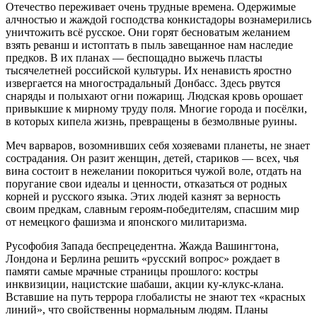
Отечество переживает очень трудные времена. Одержимые
алчностью и жаждой господства конкистадоры вознамерились
уничтожить всё русское. Они горят бесноватым желанием
взять реванш и истоптать в пыль завещанное нам наследие
предков. В их планах — беспощадно выжечь пласты
тысячелетней российской культуры. Их ненависть яростно
извергается на многострадальный Донбасс. Здесь рвутся
снаряды и полыхают огни пожарищ. Людская кровь орошает
привыкшие к мирному труду поля. Многие города и посёлки,
в которых кипела жизнь, превращены в безмолвные руины.
Меч варваров, возомнивших себя хозяевами планеты, не знает
сострадания. Он разит женщин, детей, стариков — всех, чья
вина состоит в нежелании покориться чужой воле, отдать на
поругание свои идеалы и ценности, отказаться от родных
корней и русского языка. Этих людей казнят за верность
своим предкам, славным героям-победителям, спасшим мир
от немецкого фашизма и японского милитаризма.
Русофобия Запада беспрецедентна. Жажда Вашингтона,
Лондона и Берлина решить «русский вопрос» рождает в
памяти самые мрачные страницы прошлого: костры
инквизиции, нацистские шабаши, акции ку-клукс-клана.
Вставшие на путь террора глобалисты не знают тех «красных
линий», что свойственны нормальным людям. Планы