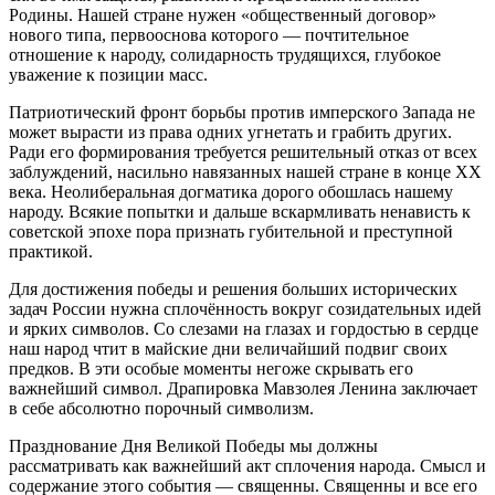
Родины. Нашей стране нужен «общественный договор»
нового типа, первооснова которого — почтительное
отношение к народу, солидарность трудящихся, глубокое
уважение к позиции масс.
Патриотический фронт борьбы против имперского Запада не
может вырасти из права одних угнетать и грабить других.
Ради его формирования требуется решительный отказ от всех
заблуждений, насильно навязанных нашей стране в конце ХХ
века. Неолиберальная догматика дорого обошлась нашему
народу. Всякие попытки и дальше вскармливать ненависть к
советской эпохе пора признать губительной и преступной
практикой.
Для достижения победы и решения больших исторических
задач России нужна сплочённость вокруг созидательных идей
и ярких символов. Со слезами на глазах и гордостью в сердце
наш народ чтит в майские дни величайший подвиг своих
предков. В эти особые моменты негоже скрывать его
важнейший символ. Драпировка Мавзолея Ленина заключает
в себе абсолютно порочный символизм.
Празднование Дня Великой Победы мы должны
рассматривать как важнейший акт сплочения народа. Смысл и
содержание этого события — священны. Священны и все его