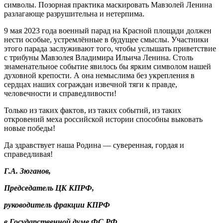
символы. Позорная практика маскировать Мавзолей Ленина
разлагающе разрушительна и нетерпима.
9 мая 2023 года военный парад на Красной площади должен
нести особые, устремлённые в будущее смыслы. Участники
этого парада заслуживают того, чтобы услышать приветствие
с трибуны Мавзолея Владимира Ильича Ленина. Столь
знаменательное событие явилось бы ярким символом нашей
духовной крепости. А она немыслима без укрепления в
сердцах наших сограждан извечной тяги к правде,
человечности и справедливости!
Только из таких фактов, из таких событий, из таких
откровений меха российской истории способны выковать
новые победы!
Да здравствует наша Родина — суверенная, гордая и
справедливая!
Г.А. Зюганов,
Председатель ЦК КПРФ,
руководитель фракции КПРФ
в Государственной думе ФС РФ.