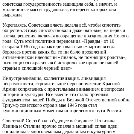
советская государственность защищала себя, а значит, и
миллионные массы трудящихся, интересы которых она
выражала.
Укрепляясь, Советская власть делала всё, чтобы сплотить
общество. Этому способствовали даже бытовые, на первый
взгляд, решения, включая возвращение празднования Нового
года. Суть этой политики передовица «Правды» от 10
февраля 1936 года характеризовала так: «партия всегда
боролась против каких бы то ни было проявлений
антиленинской идеологии «Иванов, не помнящих родства»,
пытающихся окрасить всё историческое прошлое нашей
страны в сплошной чёрный цвет».
Индустриализация, коллективизация, ликвидация
неграмотности, стремительное перевооружение Красной
Армии сопрягались с пристальным вниманием к вопросам
истории и культуры. Всё вместе это стало прочным
фундаментом нашей Победы в Великой Отечественной войне.
Триумф советского строя в мае 1945 года стал
кульминационным моментом исторического пути России.
Советский Союз брал в будущее всё лучшее. Политика
Ленина и Сталина прочно спаяла в мощный сплав идеи
социализма с многовековым державным и культурным