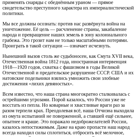
применять снаряды с обеднённым ураном — прямое
свидетельство преступного характера их империалистической
политики.
Мы все должны осознать: против нас развёрнута война на
уничтожение. Её цель — расчленение страны, закабаление
народа и превращение наших земель в зону колониального
грабежа. Это грозит нам не только масштабными потерями.
Проиграть в такой ситуации — означает исчезнуть.
Нынешний вызов столь же судьбоносен, как Смута XVII века,
Отечественная война 1812 года, иностранная интервенция
1918—1920 годов, схватка с фашизмом в годы Великой
Отечественной и предательское разрушение СССР. США и их
натовские подельники взялись умножить свои злобные
достижения «лихих девяностых».
Всем известно, что наша страна многократно сталкивалась с
острейшими угрозами. Порой казалось, что России уже не
восстать из пепла. Но коварные и хвастливые враги раз за
разом терпели крах. Преодолевая всё, наша Отчизна выходила
из омута испытаний не поверженной, а ставшей ещё сильнее,
опытнее и краше. Это поражало недоброжелателей России,
казалось непостижимым. Даже на краю пропасти наш народ
всегда находил силы сплотиться, отбросить всё мелочное,