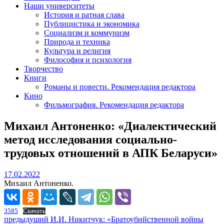
Наши университеты
История и ратная слава
Публицистика и экономика
Социализм и коммунизм
Природа и техника
Культура и религия
Философия и психология
Творчество
Книги
Романы и повести. Рекомендация редактора
Кино
Фильмография. Рекомендация редактора
Михаил Антоненко: «Диалектический
метод исследования социально-
трудовых отношений в АПК Беларуси»
17.02.2022
17.02.2022
Михаил Антоненко.
3585
Скачать
Навигация
Предыдущий
предыдущий
И.И. Никитчук: «Братоубийственной войны