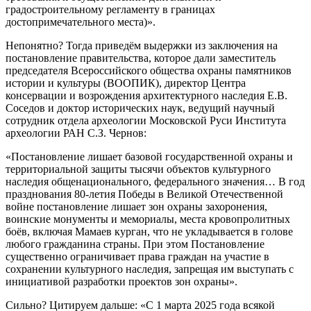
градостроительному регламенту в границах
достопримечательного места)».
Непонятно? Тогда приведём выдержки из заключения на
постановление правительства, которое дали заместитель
председателя Всероссийского общества охраны памятников
истории и культуры (ВООПИК), директор Центра
консервации и возрождения архитектурного наследия Е.В.
Соседов и доктор исторических наук, ведущий научный
сотрудник отдела археологии Московской Руси Института
археологии РАН С.З. Чернов:
«Постановление лишает базовой государственной охраны и
территориальной защиты тысячи объектов культурного
наследия общенационального, федерального значения… В год
празднования 80-летия Победы в Великой Отечественной
войне постановление лишает зон охраны захоронения,
воинские монументы и мемориалы, места кровопролитных
боёв, включая Мамаев курган, что не укладывается в голове
любого гражданина страны. При этом Постановление
существенно ограничивает права граждан на участие в
сохранении культурного наследия, запрещая им выступать с
инициативой разработки проектов зон охраны».
Сильно? Цитируем дальше: «С 1 марта 2025 года всякой