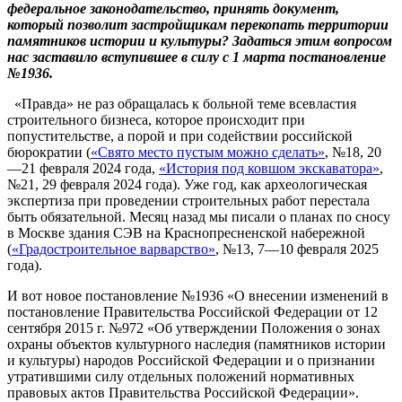
федеральное законодательство, принять документ,
который позволит застройщикам перекопать территории
памятников истории и культуры? Задаться этим вопросом
нас заставило вступившее в силу с 1 марта постановление
№1936.
«Правда» не раз обращалась к больной теме всевластия
строительного бизнеса, которое происходит при
попустительстве, а порой и при содействии российской
бюрократии (
«Свято место пустым можно сделать»
, №18, 20
—21 февраля 2024 года,
«История под ковшом экскаватора»
,
№21, 29 февраля 2024 года). Уже год, как археологическая
экспертиза при проведении строительных работ перестала
быть обязательной. Месяц назад мы писали о планах по сносу
в Москве здания СЭВ на Краснопресненской набережной
(
«Градостроительное варварство»
, №13, 7—10 февраля 2025
года).
И вот новое постановление №1936 «О внесении изменений в
постановление Правительства Российской Федерации от 12
сентября 2015 г. №972 «Об утверждении Положения о зонах
охраны объектов культурного наследия (памятников истории
и культуры) народов Российской Федерации и о признании
утратившими силу отдельных положений нормативных
правовых актов Правительства Российской Федерации».