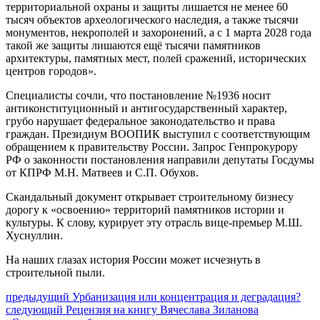
территориальной охраны и защиты лишается не менее 60
тысяч объектов археологического наследия, а также тысячи
монументов, некрополей и захоронений, а с 1 марта 2028 года
такой же защиты лишаются ещё тысячи памятников
архитектуры, памятных мест, полей сражений, исторических
центров городов».
Специалисты сочли, что постановление №1936 носит
антиконституционный и антигосударственный характер,
грубо нарушает федеральное законодательство и права
граждан. Президиум ВООПИК выступил с соответствующим
обращением к правительству России. Запрос Генпрокурору
РФ о законности постановления направили депутаты Госдумы
от КПРФ М.Н. Матвеев и С.П. Обухов.
Скандальный документ открывает строительному бизнесу
дорогу к «освоению» территорий памятников истории и
культуры. К слову, курирует эту отрасль вице-премьер М.Ш.
Хуснуллин.
На наших глазах история России может исчезнуть в
строительной пыли.
Навигация
Предыдущий
предыдущий
Урбанизация или концентрация и деградация?
Следующее
пост:
следующий
Рецензия на книгу Вячеслава Зиланова
по