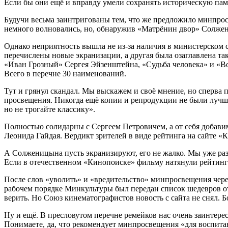
Если бы они ещё и вправду умели сохранять историческую пам
Будучи весьма заинтригованы тем, что же предложило минпрос
немного волновались, но, обнаружив «Матрёнин двор» Солжениц
Однако неприятность вышла не из-за наличия в министерском сп
перечислены новые экранизации, а другая была озаглавлена так
«Иван Грозный» Сергея Эйзенштейна, «Судьба человека» и «Во
Всего в перечне 30 наименований.
Тут и грянул скандал. Мы выскажем и своё мнение, но сперва
просвещения. Никогда ещё копии и репродукции не были лучше
но не трогайте классику».
Полностью солидарны с Сергеем Петровичем, а от себя добави
Леонида Гайдая. Вердикт зрителей в виде рейтинга на сайте «К
А Солженицына пусть экранизируют, его не жалко. Мы уже раз
Если в отечественном «Кинопоиске» фильму натянули рейтинг 
После слов «уволить» и «вредительство» минпросвещения чере
рабочем порядке Минкультуры был передан список шедевров от
верить. Но Союз кинематографистов новость с сайта не снял. Бо
Ну и ещё. В пресловутом перечне ремейков нас очень заинте
Понимаете, да, что рекомендует минпросвещения «для воспита