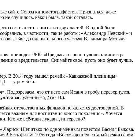
 же сайте Союза кинематографистов. Признаться, даже
 не случилось, какой была, такой осталась.
что состоял этот список из двух частей. В одной были
собрались, в частности, такие работы: «Александр Невский» и
озова, «Звезда пленительного счастья» Владимира Мотыля.
слова приводит РБК: «Предлагаю срочно уволить министра
денцию вредительства. Снимайте своё, пусть оно будет лучше,
имер. В 2014 году вышел ремейк «Кавказской пленницы»
1,1 — у ремейка.
. Подозреваем, что от него сам Исаич в гробу перевернулся.
ются заслуженные 5,2 (из 10).
ейках отечественных фильмов не является достоверной. В
яется важным для воспитания юного поколения». Хочется
ки. Кто же всё-таки лукавит, интересно?
ие» Ларисы Шепитько по одноимённым повестям Василя Быкова.
мов! Есть фильм 1976 года «Восхождение», снятый режиссёром