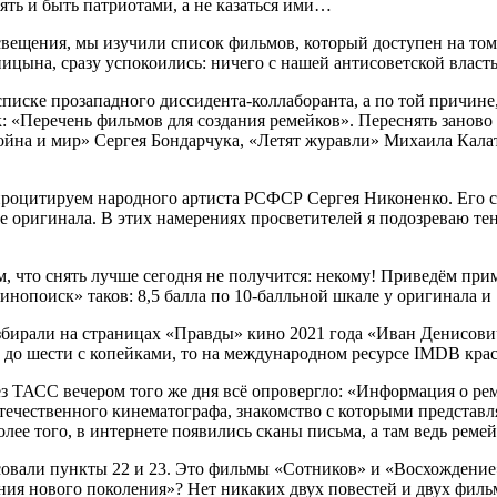
ять и быть патриотами, а не казаться ими…
вещения, мы изучили список фильмов, который доступен на том
ына, сразу успокоились: ничего с нашей антисоветской властью
иске прозападного диссидента-коллаборанта, а по той причине, 
: «Перечень фильмов для создания ремейков». Переснять заново 
йна и мир» Сергея Бондарчука, «Летят журавли» Михаила Калат
 процитируем народного артиста РСФСР Сергея Никоненко. Его 
 оригинала. В этих намерениях просветителей я подозреваю тен
м, что снять лучше сегодня не получится: некому! Приведём пр
инопоиск» таков: 8,5 балла по 10-балльной шкале у оригинала и 
бирали на страницах «Правды» кино 2021 года «Иван Денисович»
до шести с копейками, то на международном ресурсе IMDB красу
з ТАСС вечером того же дня всё опровергло: «Информация о рем
ечественного кинематографа, знакомство с которыми представл
лее того, в интернете появились сканы письма, а там ведь ремей
ресовали пункты 22 и 23. Это фильмы «Сотников» и «Восхожден
ния нового поколения»? Нет никаких двух повестей и двух филь