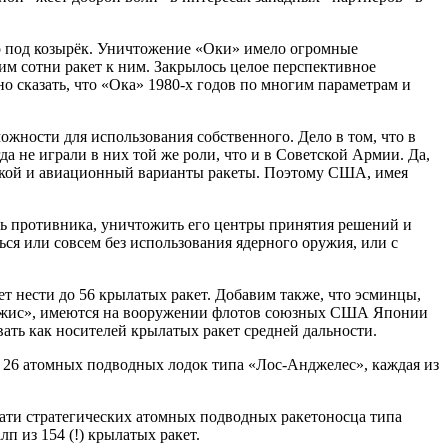
ло под козырёк. Уничтожение «Оки» имело огромные
ним сотни ракет к ним. Закрылось целое перспективное
о сказать, что «Ока» 1980-х годов по многим параметрам и
жности для использования собственного. Дело в том, что в
 не играли в них той же роли, что и в Советской Армии. Да,
кой и авиационный варианты ракеты. Поэтому США, имея
ть противника, уничтожить его центры принятия решений и
ся или совсем без использования ядерного оружия, или с
 нести до 56 крылатых ракет. Добавим также, что эсминцы,
джис», имеются на вооружении флотов союзных США Японии
ать как носителей крылатых ракет средней дальности.
е 26 атомных подводных лодок типа «Лос-Анджелес», каждая из
ати стратегических атомных подводных ракетоносца типа
п из 154 (!) крылатых ракет.