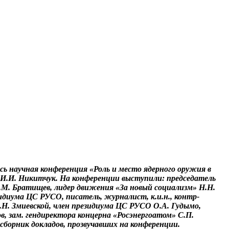
ь научная конференция «Роль и место ядерного оружия в
 И.И. Никитчук. На конференции выступили: председатель
И.М. Братищев, лидер движения «За новый социализм» Н.Н.
идиума ЦС РУСО, писатель, журналист, к.и.н., контр-
Г.Н. Змиевской, член президиума ЦС РУСО О.А. Гудымо,
ов, зам. гендиректора концерна «Росэнергоатом» С.П.
сборник докладов, прозвучавших на конференции.