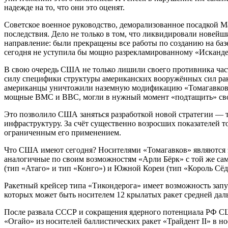
надежде на то, что они это оценят.
Советское военное руководство, деморализованное посадкой М
последствия. Дело не только в том, что ликвидировали новейш
направление: были прекращены все работы по созданию на баз
сегодня не уступила бы мощно разрекламированному «Исканде
В свою очередь США не только лишили своего противника части
силу специфики структуры американских вооружённых сил раке
американцы уничтожили наземную модификацию «Томагавков»,
мощные ВМС и ВВС, могли в нужный момент «подтащить» сво
Это позволило США заняться разработкой новой стратегии — т
инфраструктуру. За счёт существенно возросших показателей т
ограниченным его применением.
Что США имеют сегодня? Носителями «Томагавков» являются эс
аналогичные по своим возможностям «Арли Бёрк» с той же 
(тип «Атаго» и тип «Конго») и Южной Кореи (тип «Король Сёдж
Ракетный крейсер типа «Тикондерога» имеет возможность запу
которых может быть носителем 12 крылатых ракет средней дал
После развала СССР и сокращения ядерного потенциала РФ СШ
«Огайо» из носителей баллистических ракет «Трайдент II» в но