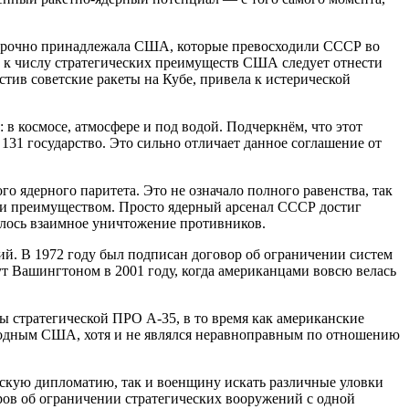
 прочно принадлежала США, которые превосходили СССР во
, к числу стратегических преимуществ США следует отнести
тив советские ракеты на Кубе, привела к истерической
 в космосе, атмосфере и под водой. Подчеркнём, что этот
131 государство. Это сильно отличает данное соглашение от
о ядерного паритета. Это не означало полного равенства, так
али преимуществом. Просто ядерный арсенал СССР достиг
лялось взаимное уничтожение противников.
й. В 1972 году был подписан договор об ограничении систем
 Вашингтоном в 2001 году, когда американцами вовсю велась
 стратегической ПРО А-35, в то время как американские
выгодным США, хотя и не являлся неравноправным по отношению
нскую дипломатию, так и военщину искать различные уловки
оров об ограничении стратегических вооружений с одной