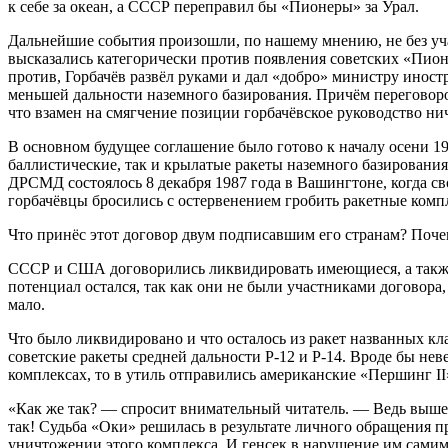
к себе за океан, а СССР переправил бы «Пионеры» за Урал.
Дальнейшие события произошли, по нашему мнению, не без у
высказались категорически против появления советских «Пионе
против, Горбачёв развёл руками и дал «добро» министру иност
меньшей дальности наземного базирования. Причём переговоро
что взамен на смягчение позиции горбачёвское руководство нич
В основном будущее соглашение было готово к началу осени 19
баллистические, так и крылатые ракеты наземного базировани
ДРСМД состоялось 8 декабря 1987 года в Вашингтоне, когда св
горбачёвцы бросились с остервенением гробить ракетные компл
Что принёс этот договор двум подписавшим его странам? Поче
СССР и США договорились ликвидировать имеющиеся, а также 
потенциал остался, так как они не были участниками договор
мало.
Что было ликвидировано и что осталось из ракет названных 
советские ракеты средней дальности Р-12 и Р-14. Вроде бы нев
комплексах, то в утиль отправились американские «Першинг II
«Как же так? — спросит внимательный читатель. — Ведь выше у
так! Судьба «Оки» решилась в результате личного обращения 
уничтожении этого комплекса. И генсек в нарушение им сами