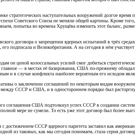
онке стратегических наступательных вооружений долгое время
 успехи Советского Союза не меняли общей картины. Кроме того
наем, попытка во времена Хрущёва изменить этот баланс, размес
вского договора о запрещении ядерных испытаний в трёх средах:
го подписала и Великобритания. А на сегодня в нём участвует 
дам он ценой колоссальных усилий смог добиться стратегическог
, а главное — в местах её базирования, США по-прежнему облад
льным и в случае конфликта наиболее вероятным его исходом яв
иативы о заключении соглашений по некоторым видам вооружени
 между СССР и США, и в одностороннем порядке был расторгнут
ого соглашения США подтолкнул успех СССР в создании системы
в полной мере не сумели. То есть уже этот договор был более 
ии с достижением СССР ядерного паритета заставил как америка
одной из таковых, как мы сегодня понимаем, стала серия догов