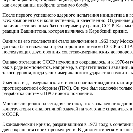
как американцы изобрели атомную бомбу.
После первого успешного ядерного испытания инициатива в г
всех компонентах и количественно, и качественно. Отдельные
наличие сети военных баз по периметру границ СССР. Как мы з
реакции Вашингтона, которая вылилась в Карибский кризис.
Одним из его последствий стало заключение в 1963 году Моско
договор был изначально трёхсторонним: помимо СССР и США, е
последующих двусторонних советско-американских договоров.
Однако отставание СССР неуклонно сокращалось, и к 1970-м го
как в ряде компонентов, например, в стратегической авиации
такого уровня, когда успех американского удара стал сомните
Именно тогда американская сторона начинает выдвигать иниц
противоракетной обороны (ПРО). Он уже был заключён только
разработка системы ПРО нового поколения.
Многие специалисты сегодня считают, что к заключению данн
конструкторы с аналогичной задачей на том этапе справиться 
к СССР.
Экономический кризис, разразившийся в 1973 году, в сочетан
для сохранения своих преимуществ. В дипломатическом плане 