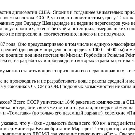
частия дипломатии США. Япония и тогдашнее внимательно при
ров» на востоке СССР, указав, что видят в этом угрозу. Так ка
ранных дел Эдуарду Шеварднадзе на ведение переговоров уже не
в двусторонних, то есть без учёта потенциала американских со
его не попросило и, соответственно, ничего и не получило.
87 года. Оно предусматривало в том числе и единую классифика
я средней (договором определено в пределах 1000—5000 км) и 
ои подписи под ним поставили Михаил Горбачёв и Рональд Рейган
ексы, на разработку и производство которых страна затратила к
му можно ставить вопрос о признании его неравноправным, то 
не производить и не разрабатывать новые ракеты средней и м
а, а у союзников СССР по ОВД подобных возможностей никогда и
классов? Всего СССР уничтожил 1846 ракетных комплексов, а С
елика потеря, они своё уже почти отслужили, но ведь в обмен н
» и «Томагавк» (но только его наземный вариант), советские «
казано, что у «Оки» дальность была всего 400 км, а под действ
премьер-министра Великобритании Маргарет Тэтчер, которая пр
м подписанного ДРСМД дал указание прикончить «Оку». Очередн