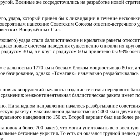
угой. Военные же сосредоточились на разработке новой страте
о, удара, который привёл бы к ликвидации в течение нескольки
маловероятным нанесение Советским Союзом ответно-встречного
Советских Вооружённых Сил.
ющего) удара стали баллистические и крылатые ракеты относит
однако новые системы наведения существенно снизили их кругов
 радиусом 30 м, а в круг с радиусом 60 м прилетело бы 93% бое
с дальностью 1770 км и боевым блоком мощностью до 80 кт, а 
ое базирование, однако «Томагавк» изначально разрабатывалась
 новых вооружений началось создание системы передового бази
 сравнения: межконтинентальная баллистическая ракета имеет по
о. На западном направлении началось развёртывание советски
ескую ракету с максимальной дальностью до 5000 км и двумя в
дуального наведения по 150 кт. Второй вариант был наиболее р
становок и более 700 ракет), что могли уничтожить всю военн
альные бетонные укрытия. То есть он оказался трудной целью д
м.