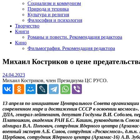
Социализм и коммунизм
Природа и техника
Культура и религия
Философия и психология
Творчество
Книги
Романы и повести. Рекомендация редактора
Кино
Фильмография. Рекомендация редактора
Михаил Костриков о цене предательств
24.04.2023
24.04.2023
Михаил Костриков, член Президиума ЦС РУСО.
13 апреля по инициативе Центрального Совета организации 
современном мире и достижения СССР в освоении космоса».
ДПА, генерал-лейтенант, депутат Госдумы В.И. Соболев, пе
Платошкин, академик РАН Б.С. Кашин, руководитель Союза с
адмирал В.А. Попович, сотрудник Ядерного центра (Арзамас-1
военный эксперт А.Б. Сивов, сотрудник «Роскосмоса», д.т.н.
Щербаков, сотрудник Ядерного центра (Арзамас-16) А.В. Зуб