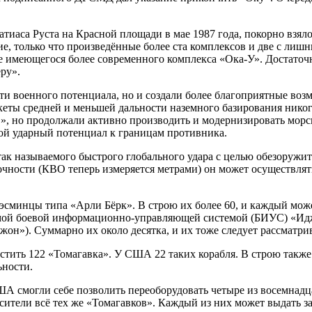
атиаса Руста на Красной площади в мае 1987 года, покорно взя
ие, только что произведённые более ста комплексов и две с лиш
е имеющегося более современного комплекса «Ока-У». Достаточн
ру».
 военного потенциала, но и создали более благоприятные возмо
ты средней и меньшей дальности наземного базирования никогда
 но продолжали активно производить и модернизировать морс
й ударный потенциал к границам противника.
ак называемого быстрого глобального удара с целью обезоружи
очности (КВО теперь измеряется метрами) он может осуществлять
минцы типа «Арли Бёрк». В строю их более 60, и каждый может
самой боевой информационно-управляющей системой (БИУС) «И
он»). Суммарно их около десятка, и их тоже следует рассматрив
стить 122 «Томагавка». У США 22 таких корабля. В строю такж
ьности.
А смогли себе позволить переоборудовать четыре из восемнадц
сители всё тех же «Томагавков». Каждый из них может выдать зал