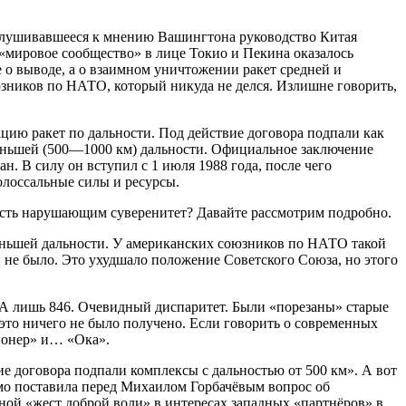
слушивавшееся к мнению Вашингтона руководство Китая
к «мировое сообщество» в лице Токио и Пекина оказалось
 о выводе, а о взаимном уничтожении ракет средней и
юзников по НАТО, который никуда не делся. Излишне говорить,
цию ракет по дальности. Под действие договора подпали как
меньшей (500—1000 км) дальности. Официальное заключение
. В силу он вступил с 1 июля 1988 года, после чего
олоссальные силы и ресурсы.
есть нарушающим суверенитет? Давайте рассмотрим подробно.
еньшей дальности. У американских союзников по НАТО такой
 не было. Это ухудшало положение Советского Союза, но этого
ША лишь 846. Очевидный диспаритет. Были «порезаны» старые
а это ничего не было получено. Если говорить о современных
Пионер» и… «Ока».
ие договора подпали комплексы с дальностью от 500 км». А вот
ямо поставила перед Михаилом Горбачёвым вопрос об
ой «жест доброй воли» в интересах западных «партнёров» в