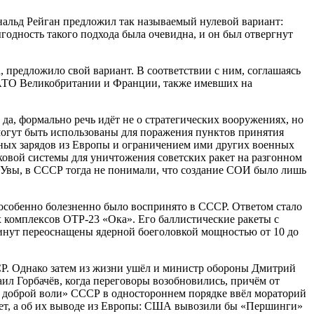
ональд Рейган предложил так называемый нулевой вариант:
дность такого подхода была очевидна, и он был отвергнут
а, предложило свой вариант. В соответствии с ним, соглашаясь
 НАТО Великобритании и Франции, также имевших на
да, формально речь идёт не о стратегических вооружениях, но
 могут быть использованы для поражения пунктов принятия
рных зарядов из Европы и ограничением ими других военных
овой системы для уничтожения советских ракет на разгонном
. Увы, в СССР тогда не понимали, что создание СОИ было лишь
особенно болезненно было воспринято в СССР. Ответом стало
комплексов ОТР-23 «Ока». Его баллистические ракеты с
минут переоснащены ядерной боеголовкой мощностью от 10 до
ССР. Однако затем из жизни ушёл и министр обороны Дмитрий
л Горбачёв, когда переговоры возобновились, причём от
ста доброй воли» СССР в одностороннем порядке ввёл мораторий
кет, а об их выводе из Европы: США вывозили бы «Першинги»