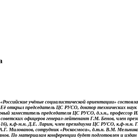
а
«Российские учёные социалистической ориентации» состоялас
 Её открыл председатель ЦС РУСО, доктор технических наук
рвый заместитель председателя ЦС РУСО, д.э.н., профессор 
оветских офицеров генерал-лейтенант Г.М. Бенов, член през
6), к.ф-м.н. Д.Е. Ларин, член президиума ЦС РУСО, к.ф-м.н. 
 А.Г. Милованов, сотрудник «Роскосмоса», д.т.н. В.М. Мельник
анов. По материалам конференции будет подготовлен и издан 