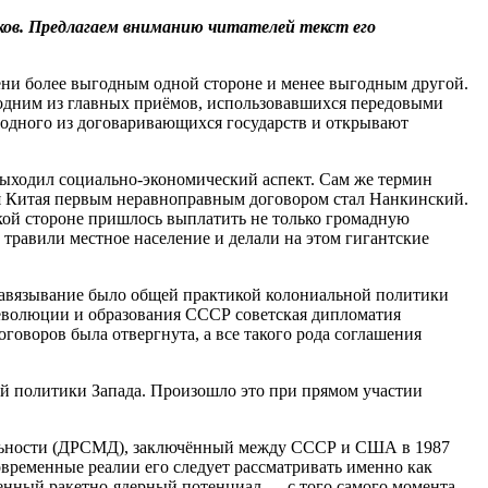
ков. Предлагаем вниманию читателей текст его
пени более выгодным одной стороне и менее выгодным другой.
 одним из главных приёмов, использовавшихся передовыми
 одного из договаривающихся государств и открывают
выходил социально-экономический аспект. Сам же термин
ля Китая первым неравноправным договором стал Нанкинский.
кой стороне пришлось выплатить не только громадную
равили местное население и делали на этом гигантские
навязывание было общей практикой колониальной политики
еволюции и образования СССР советская дипломатия
оворов была отвергнута, а все такого рода соглашения
ой политики Запада. Произошло это при прямом участии
дальности (ДРСМД), заключённый между СССР и США в 1987
временные реалии его следует рассматривать именно как
енный ракетно-ядерный потенциал — с того самого момента,