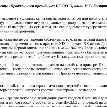
еты «Правда», член президиума ЦС РУСО, к.и.н. М.С. Костри
оглашение в условиях капитализма является в той или иной сте
другое — заключение неравноправных договоров, которые стали
льных империй. Их суть в том, что они подрывают суверенитет
дчинения метрополии.
а навязанные соглашения кабальными, то есть на первый план 
ользован применительно к практике XIX — начала ХХ веков. Д
екином Первой опиумной войны (1840—1842 гг.). Тогда китайс
ный опиум, которым «цивилизованные» британские бизнесмены т
ом, и на решение этой проблемы у Китая ушло полтора столетия.
 ранний период и отнюдь не только на китайском примере. Их 
понии. После победы Великой Октябрьской социалистической р
аимного уважения и равноправия. Практика неравноправных дог
сятилетий, когда наша страна сама стала жертвой неоколониальн
оторые предали интересы собственной страны и её народов.
 точки зрения Договор о ликвидации ракет средней и меньшей 
дным для советской стороны. В случае ДРСМД с поправкой на со
енитета нашей страны, главным гарантом которого был собств