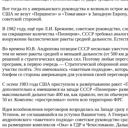
Вот тогда-то у американского руководства и возникло острое 
США не везут «Першинги» и «Томагавки» в Западную Европу, 
советской стороной.
В 1982 году, ещё при Л.И. Брежневе, советское руководство, сл
на сокращение количества «Пионеров», СССР требовал аналог
вооружении баллистические ракеты средней дальности. Естеств
Во времена Ю.В. Андропова позиция СССР несколько ужесточила
тем не менее ракеты средней и меньшей дальности (от 500 км 
решений и стратегических ядерных сил. Поэтому любые перег
программ, в первую очередь — Стратегической оборонной иниц
участке полёта. Это именовалось «пакетным подходом», котор
блефом со стороны американцев для усиления своей переговор
С осени 1983 года США приступили к развёртыванию ракет «Пе
дополнительно к имевшимся на западе СССР «Пионерам» разме
максимальной дальностью 400 км, как правило, несли обычную
50 кт. Комплекс «простреливал» почти всю территорию ФРГ.
Идея возобновления переговоров возродилась на Западе сразу
Устинов, не соглашавшийся на уступки Вашингтону. А Генера
андроповского «пакетного подхода» советское руководство сра
на размещение комплексов «Ока» в ГДР и Чехословакии. Даль