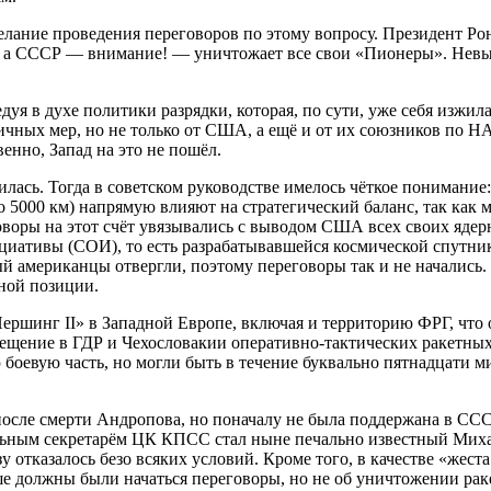
желание проведения переговоров по этому вопросу. Президент Р
а СССР — внимание! — уничтожает все свои «Пионеры». Невыго
едуя в духе политики разрядки, которая, по сути, уже себя изжил
ичных мер, но не только от США, а ещё и от их союзников по
енно, Запад на это не пошёл.
сь. Тогда в советском руководстве имелось чёткое понимание: 
до 5000 км) напрямую влияют на стратегический баланс, так как
оворы на этот счёт увязывались с выводом США всех своих яде
иативы (СОИ), то есть разрабатывавшейся космической спутник
ый американцы отвергли, поэтому переговоры так и не начались
ной позиции.
ршинг II» в Западной Европе, включая и территорию ФРГ, что 
щение в ГДР и Чехословакии оперативно-тактических ракетных 
 боевую часть, но могли быть в течение буквально пятнадцати 
 после смерти Андропова, но поначалу не была поддержана в С
льным секретарём ЦК КПСС стал ныне печально известный Михаи
зу отказалось безо всяких условий. Кроме того, в качестве «же
ше должны были начаться переговоры, но не об уничтожении ра