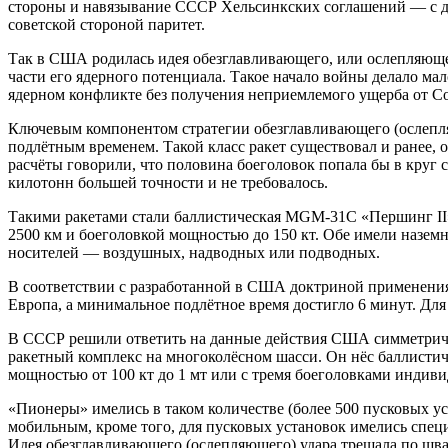
стороны и навязывание СССР Хельсинкских соглашений — с др
советской стороной паритет.
Так в США родилась идея обезглавливающего, или ослепляющег
части его ядерного потенциала. Такое начало войны делало 
ядерном конфликте без получения неприемлемого ущерба от 
Ключевым компонентом стратегии обезглавливающего (ослепля
подлётным временем. Такой класс ракет существовал и ранее, 
расчёты говорили, что половина боеголовок попала бы в круг с
килотонн большей точности и не требовалось.
Такими ракетами стали баллистическая MGM-31C «Першинг II» 
2500 км и боеголовкой мощностью до 150 кт. Обе имели наземн
носителей — воздушных, надводных или подводных.
В соответствии с разработанной в США доктриной применения
Европа, а минимальное подлётное время достигло 6 минут. Для
В СССР решили ответить на данные действия США симметричн
ракетный комплекс на многоколёсном шасси. Он нёс баллистич
мощностью от 100 кт до 1 мт или с тремя боеголовками индиви
«Пионеры» имелись в таком количестве (более 500 пусковых у
мобильным, кроме того, для пусковых установок имелись специ
Идея обезглавливающего (ослепляющего) удара трещала по шва