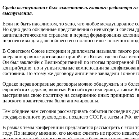
Среди выступивших был заместитель главного редактора газ
выступления.
Если не быть идеалистом, то ясно, что любое международное с
Но одно дело обыденные представления о невыгоде и совсем 
капиталистическими странами в период формирования колониа
перспективы для дальнейшего его полного или частичного по
В Советском Союзе историки и дипломаты называли такого род
«неравноправные договоры» пришёл из Китая, где он был исп
Он был заключён с Великобританией по итогам проигранной П
контрибуцию, но и унизительные компенсации за конфискован
состояния. По этому же договору англичане завладели Гонконг
Однако неравноправные договоры можно обнаружить и в более
европейских держав, включая Российскую империю, а также Я
выстраивала свою политику на совершенно иных принципах: вз
царского правительства были аннулированы.
Тем обиднее нам сегодня рассматривать события последних де
государственного руководства позднего СССР, а затем и РФ, к
В рамках темы конференции предлагается рассмотреть с этой
году. По нашему мнению, его можно считать не просто невыго
неравноправный, открывающий дорогу будущему подрыву сувер