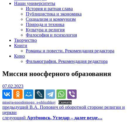
Наши университеты
История и ратная слава
Публицистика и экономика
Социализм и коммунизм
Природа и техника
Культура и религия
Философия и психология
Творчество
Книги
Романы и повести. Рекомендация редактора
Кино
Фильмография. Рекомендация редактора
Миссия ноосферного образования
07.02.2023
07.02.2023
missija-noosfernogo_s-oblozhkoj
Скачать
Навигация
Предыдущий
предыдущий
В.А. Попович об оборотной стороне религии и
пост:
церкви
по
Следующее
следующий
Артёмовск, Угледар – далее везде…
записям
сообщение:
Сайт Коммунистической партии Российской