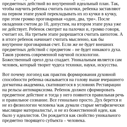
предметных действий во внутренний идеальный план. Так,
чтобы научить ребенка считать палочки, ребенка заставляют
на первом этапе рукой перекладывать их из кучки в кучку,
при этом громко проговаривая «один, два, три». После
овладения счетом до 10, допустим, на втором этапе рука уже
не действует. Ребенок смотрит на палочки и, громко говоря,
считает их. На третьем этапе разрешается считать шепотом. А
в итоге ребенок начинает считать мысленно, как бы
внутренне проговаривая счет. Если же не будет внешних
предметных действий с предметом – не будет никакого духа.
Таков уровень современной научной психологии.
Божественный ореол духа спадает. Уникальным является сам
человек, который творит чудеса техники, науки, искусства.
Вот почему логопед как практик формирования духовной
способности ребенка оказывается на голову выше вчерашнего
догматика академика, скатившегося в условиях Реставрации
на рельсы антимарксизма. Ребенок должен сформировать
предметное действие и тогда у него появится правильная речь
и правильное сознание. Все гениально просто. Дух берется и
не из физиологии человека \как думали старые метафизически
мыслящие материалисты\, и не из божественной идеи, как
было у идеалистов. Он рождается как свойство уникального
предметно творящего субъекта – человека.