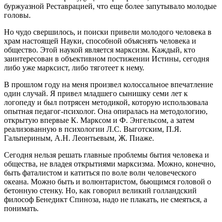
буржуазной Реставрацией, что еще более запутывало молодые
головы.
Но чудо свершилось, и поиски привели молодого человека в
храм настоящей Науки, способной объяснять человека и
общество. Этой наукой является марксизм. Каждый, кто
заинтересован в объективном постижении Истины, сегодня
либо уже марксист, либо тяготеет к нему.
В прошлом году на меня произвел колоссальное впечатление
один случай. Я привел младшего сынишку семи лет к
логопеду и был потрясен методикой, которую использовала
опытная педагог-психолог. Она опиралась на методологию,
открытую впервые К. Марксом и Ф. Энгельсом, а затем
реализованную в психологии Л.С. Выготским, П.Я.
Гальпериным, А.Н. Леонтьевым, Ж. Пиаже.
Сегодня нельзя решать главные проблемы бытия человека и
общества, не владея открытиями марксизма. Можно, конечно,
быть фаталистом и катиться по воле волн человеческого
океана. Можно быть и волюнтаристом, бьющимся головой о
бетонную стенку. Но, как говорил великий голландский
философ Бенедикт Спиноза, надо не плакать, не смеяться, а
понимать.