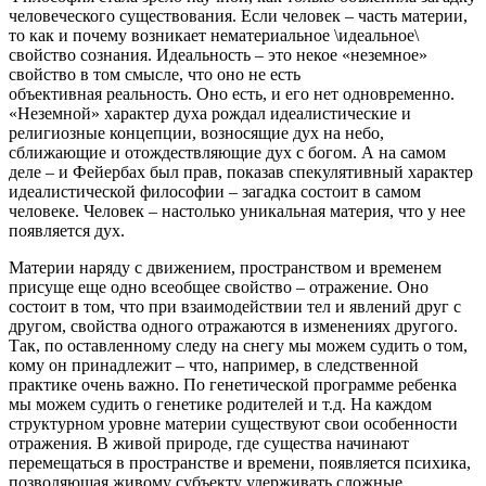
человеческого существования. Если человек – часть материи,
то как и почему возникает нематериальное \идеальное\
свойство сознания. Идеальность – это некое «неземное»
свойство в том смысле, что оно не есть
объективная реальность. Оно есть, и его нет одновременно.
«Неземной» характер духа рождал идеалистические и
религиозные концепции, возносящие дух на небо,
сближающие и отождествляющие дух с богом. А на самом
деле – и Фейербах был прав, показав спекулятивный характер
идеалистической философии – загадка состоит в самом
человеке. Человек – настолько уникальная материя, что у нее
появляется дух.
Материи наряду с движением, пространством и временем
присуще еще одно всеобщее свойство – отражение. Оно
состоит в том, что при взаимодействии тел и явлений друг с
другом, свойства одного отражаются в изменениях другого.
Так, по оставленному следу на снегу мы можем судить о том,
кому он принадлежит – что, например, в следственной
практике очень важно. По генетической программе ребенка
мы можем судить о генетике родителей и т.д. На каждом
структурном уровне материи существуют свои особенности
отражения. В живой природе, где существа начинают
перемещаться в пространстве и времени, появляется психика,
позволяющая живому субъекту удерживать сложные