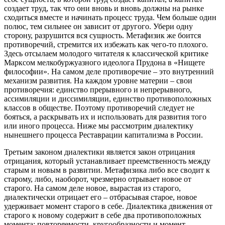
создает труд, так что они вновь и вновь должны на рынке
сходиться вместе и начинать процесс труда. Чем больше один
полюс, тем сильнее он зависит от другого. Убери одну
сторону, разрушится вся сущность. Метафизик же боится
противоречий, стремится их избежать как чего-то плохого.
Здесь отсылаем молодого читателя к классической критике
Марксом мелкобуржуазного идеолога Прудона в «Нищете
философии». На самом деле противоречие – это внутренний
механизм развития. На каждом уровне материи – свои
противоречия: единство прерывного и непрерывного,
ассимиляции и диссимиляции, единство противоположных
классов в обществе. Поэтому противоречий следует не
бояться, а раскрывать их и использовать для развития того
или иного процесса. Ниже мы рассмотрим диалектику
нынешнего процесса Реставрации капитализма в России.
Третьим законом диалектики является закон отрицания
отрицания, который устанавливает преемственность между
старым и новым в развитии. Метафизика либо все сводит к
старому, либо, наоборот, чрезмерно отрывает новое от
старого. На самом деле новое, вырастая из старого,
диалектически отрицает его – отбрасывая старое, новое
удерживает момент старого в себе. Диалектика движения от
старого к новому содержит в себе два противоположных
момента: повторяемости, кругообразности и момент