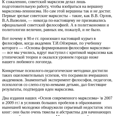
К сожалению, советский марксизм делал лишь
подготовительную работу, чтобы взобраться на вершину
марксизма-ленинизма. Но сам этой вершины так и не достиг.
Первые зрелые советские марксисты – такие, как В.В. Орлов,
В.А.Вазюлин, — никогда по-настоящему не признавались
официальной советский философией. А в политэкономии и
политологии величин, равных им, пожалуй, и не было.
Вот почему в 90-е гг. произошел настоящий курьез в
философии, когда академик Т.И.Ойзерман, по учебнику
которого — «Основы формирования философии марксизма»
— все мы учились, вдруг выступил с критикой марксизма как
утопической теории и оказался уровнем гораздо ниже
нашего любимого логопеда.
Конкретные психолого-педагогические методики достигли
таких ошеломительных успехов, что посрамили вчерашних
академиков. Знаменитый эксперимент философов, педагогов,
психологов со слепо-глухо-немыми детьми, дал блестящие
результаты, подтвердив идеи марксизма.
Два издания наших «Основ современного марксизма» \в 2007
и 2009 гг.\ в условиях больших пробелов в образовании
нынешней молодежи обнаружили серьезный недостаток этих
книг: они были очень тяжелы и абстрактны для начинающих