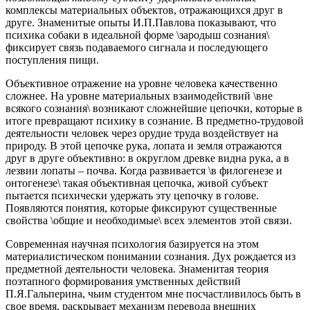
комплексы материальных объектов, отражающихся друг в
друге. Знаменитые опыты И.П.Павлова показывают, что
психика собаки в идеальной форме \зародыш сознания\
фиксирует связь подаваемого сигнала и последующего
поступления пищи.
Объективное отражение на уровне человека качественно
сложнее. На уровне материальных взаимодействий \вне
всякого сознания\ возникают сложнейшие цепочки, которые в
итоге превращают психику в сознание. В предметно-трудовой
деятельности человек через орудие труда воздействует на
природу. В этой цепочке рука, лопата и земля отражаются
друг в друге объективно: в округлом древке видна рука, а в
лезвии лопаты – почва. Когда развивается \в филогенезе и
онтогенезе\ такая объективная цепочка, живой субъект
пытается психически удержать эту цепочку в голове.
Появляются понятия, которые фиксируют существенные
свойства \общие и необходимые\ всех элементов этой связи.
Современная научная психология базируется на этом
материалистическом понимании сознания. Дух рождается из
предметной деятельности человека. Знаменитая теория
поэтапного формирования умственных действий
П.Я.Гальперина, чьим студентом мне посчастливилось быть в
свое время, раскрывает механизм перевода внешних