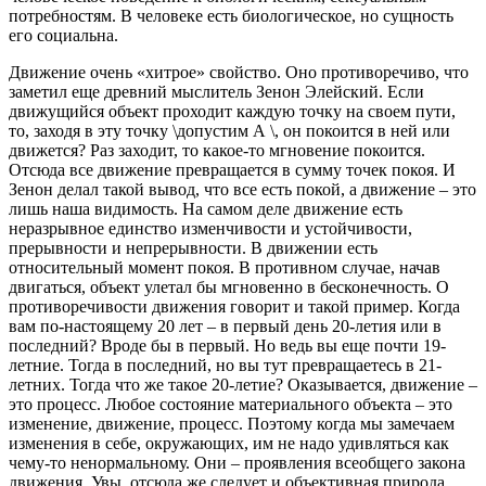
потребностям. В человеке есть биологическое, но сущность
его социальна.
Движение очень «хитрое» свойство. Оно противоречиво, что
заметил еще древний мыслитель Зенон Элейский. Если
движущийся объект проходит каждую точку на своем пути,
то, заходя в эту точку \допустим А \, он покоится в ней или
движется? Раз заходит, то какое-то мгновение покоится.
Отсюда все движение превращается в сумму точек покоя. И
Зенон делал такой вывод, что все есть покой, а движение – это
лишь наша видимость. На самом деле движение есть
неразрывное единство изменчивости и устойчивости,
прерывности и непрерывности. В движении есть
относительный момент покоя. В противном случае, начав
двигаться, объект улетал бы мгновенно в бесконечность. О
противоречивости движения говорит и такой пример. Когда
вам по-настоящему 20 лет – в первый день 20-летия или в
последний? Вроде бы в первый. Но ведь вы еще почти 19-
летние. Тогда в последний, но вы тут превращаетесь в 21-
летних. Тогда что же такое 20-летие? Оказывается, движение –
это процесс. Любое состояние материального объекта – это
изменение, движение, процесс. Поэтому когда мы замечаем
изменения в себе, окружающих, им не надо удивляться как
чему-то ненормальному. Они – проявления всеобщего закона
движения. Увы, отсюда же следует и объективная природа