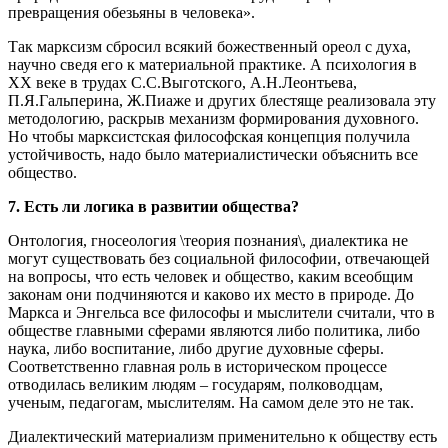
превращения обезьяны в человека».
Так марксизм сбросил всякий божественный ореол с духа,
научно сведя его к материальной практике. А психология в
ХХ веке в трудах С.С.Выготского, А.Н.Леонтьева,
П.Я.Гальперина, Ж.Пиаже и других блестяще реализовала эту
методологию, раскрыв механизм формирования духовного.
Но чтобы марксистская философская концепция получила
устойчивость, надо было материалистически объяснить все
общество.
7. Есть ли логика в развитии общества?
Онтология, гносеология \теория познания\, диалектика не
могут существовать без социальной философии, отвечающей
на вопросы, что есть человек и общество, каким всеобщим
законам они подчиняются и каково их место в природе. До
Маркса и Энгельса все философы и мыслители считали, что в
обществе главными сферами являются либо политика, либо
наука, либо воспитание, либо другие духовные сферы.
Соответственно главная роль в историческом процессе
отводилась великим людям – государям, полководцам,
ученым, педагогам, мыслителям. На самом деле это не так.
Диалектический материализм применительно к обществу есть