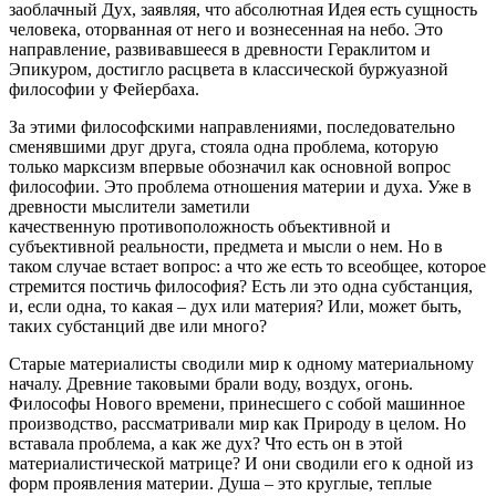
заоблачный Дух, заявляя, что абсолютная Идея есть сущность
человека, оторванная от него и вознесенная на небо. Это
направление, развивавшееся в древности Гераклитом и
Эпикуром, достигло расцвета в классической буржуазной
философии у Фейербаха.
За этими философскими направлениями, последовательно
сменявшими друг друга, стояла одна проблема, которую
только марксизм впервые обозначил как основной вопрос
философии. Это проблема отношения материи и духа. Уже в
древности мыслители заметили
качественную противоположность объективной и
субъективной реальности, предмета и мысли о нем. Но в
таком случае встает вопрос: а что же есть то всеобщее, которое
стремится постичь философия? Есть ли это одна субстанция,
и, если одна, то какая – дух или материя? Или, может быть,
таких субстанций две или много?
Старые материалисты сводили мир к одному материальному
началу. Древние таковыми брали воду, воздух, огонь.
Философы Нового времени, принесшего с собой машинное
производство, рассматривали мир как Природу в целом. Но
вставала проблема, а как же дух? Что есть он в этой
материалистической матрице? И они сводили его к одной из
форм проявления материи. Душа – это круглые, теплые