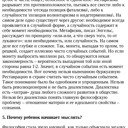
разрывает эти противоположности, пытаясь все свести либо к
необходимости \отсюда позиция фатализма\, либо к
случайности \позиция волюнтаризма и индетерменизма\. На
самом деле одно существует через другое: необходимое всегда
проявляется в случайной форме, а случайность содержит в
себе момент необходимости. Метафизик, писал Энгельс,
рассуждает по принципу «или-или, а что сверх того, то от
лукавого»: или необходимость, или случайность. На самом
деле все глубже и сложнее. Так, монета, выпадая то орлом, то
решкой, создает иллюзию чисто случайных событий. Но если
монету выбросить миллион раз, то обнаружится некая
закономерность – вероятность выпадения той или иной
стороны равна 1\2. Значит, в случайном событии есть момент
необходимости. Вот почему нельзя нынешнюю буржуазную
Реставрацию в стране считать чисто случайным событием.
Такое понимание было бы однобоким и упрощенным. Нельзя
быть революционером и не быть диалектиком. Диалектика
есть «хитрая» душа любого сложного развития в обществе.
Нельзя без диалектики понять главную философскую
проблему – отношение материи и ее идеального свойства –
сознания.
5. Почему ребенок начинает мыслить?
Философия стала зрело научной, как только объяснила загадку