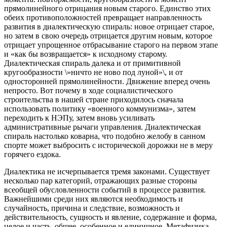
прямолинейного отрицания новым старого. Единство этих
обеих противоположностей превращает направленность
развития в диалектическую спираль: новое отрицает старое,
но затем в свою очередь отрицается другим новым, которое
отрицает упрощенное отбрасывание старого на первом этапе
и «как бы возвращается» к исходному старому.
Диалектическая спираль далека и от примитивной
кругообразности \»ничто не ново под луной»\, и от
односторонней прямолинейности. Движение вперед очень
непросто. Вот почему в ходе социалистического
строительства в нашей стране приходилось сначала
использовать политику «военного коммунизма», затем
переходить к НЭПу, затем вновь усиливать
административные рычаги управления. Диалектическая
спираль настолько коварна, что подобно желобу в санном
спорте может выбросить с исторической дорожки не в меру
горячего ездока.
Диалектика не исчерпывается тремя законами. Существует
несколько пар категорий, отражающих разные стороны
всеобщей обусловленности событий в процессе развития.
Важнейшими среди них являются необходимость и
случайность, причина и следствие, возможность и
действительность, сущность и явление, содержание и форма,
целое и часть, общее, особенное и единичное. Метафизика