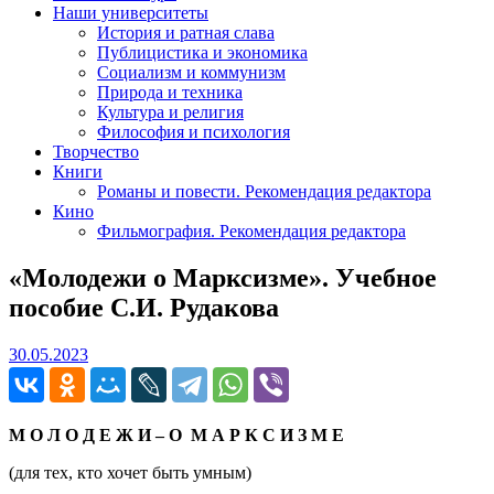
Наши университеты
История и ратная слава
Публицистика и экономика
Социализм и коммунизм
Природа и техника
Культура и религия
Философия и психология
Творчество
Книги
Романы и повести. Рекомендация редактора
Кино
Фильмография. Рекомендация редактора
«Молодежи о Марксизме». Учебное
пособие С.И. Рудакова
30.05.2023
30.05.2023
М О Л О Д Е Ж И – О М А Р К С И З М Е
(для тех, кто хочет быть умным)