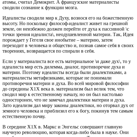
атомы, считал Демокрит. А французские материалисты
сводили сознание к функции мозга.
Идеалисты сводили мир к Духу, вознося его на божественную
высоту. Но поскольку философ-идеалист живет на грешной
земле, он неизбежно должен перейти от духа к пассивной \с
точки зрения идеалиста\, неодушевленной материи. Так, Идея
порождает у Гегеля свое инобытие – материю, затем
переходит в человека и общество и, познав самое себя в своих
творениях, возвращается по спирали в себя.
Если у материалиста все есть материальное \и даже дух\, то у
идеалиста мир есть дилемма, диалог, противоречие духа и
материи. Поэтому идеалисты всегда были диалектиками, а
материалисты метафизиками, которые не понимали
противоречия материи и духа. Во всей мировой философии
до середины Х1Х века в. материализм был велик тем, что
сводил мир к естественному началу, но он был настолько
односторонен, что не замечал диалектики материи и духа.
Зато идеализм дал миру законы диалектики, но оторвал дух от
земного человека и приблизил его к богу, покинув тем самым
естественную почву.
В середине Х1Х в. Маркс и Энгельс совершают главную
научную революцию, которая когда-либо была в науке. Они