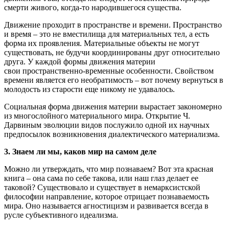
смерти живого, когда-то народившегося существа.
Движение проходит в пространстве и времени. Пространство
и время – это не вместилища для материальных тел, а есть
форма их проявления. Материальные объекты не могут
существовать, не будучи координированы друг относительно
друга. У каждой формы движения материи
свои пространственно-временные особенности. Свойством
времени является его необратимость – вот почему вернуться в
молодость из старости еще никому не удавалось.
Социальная форма движения материи вырастает закономерно
из многослойного материального мира. Открытие Ч.
Дарвиным эволюции видов послужило одной их научных
предпосылок возникновения диалектического материализма.
3. Знаем ли мы, каков мир на самом деле
Можно ли утверждать, что мир познаваем? Вот эта красная
книга – она сама по себе такова, или наш глаз делает ее
таковой? Существовало и существует в немарксистской
философии направление, которое отрицает познаваемость
мира. Оно называется агностицизм и развивается всегда в
русле субъективного идеализма.