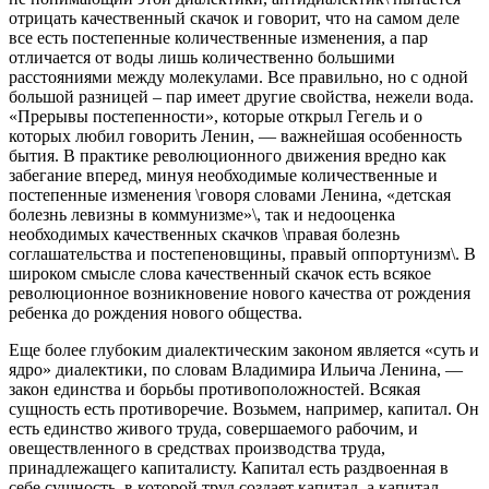
отрицать качественный скачок и говорит, что на самом деле
все есть постепенные количественные изменения, а пар
отличается от воды лишь количественно большими
расстояниями между молекулами. Все правильно, но с одной
большой разницей – пар имеет другие свойства, нежели вода.
«Прерывы постепенности», которые открыл Гегель и о
которых любил говорить Ленин, — важнейшая особенность
бытия. В практике революционного движения вредно как
забегание вперед, минуя необходимые количественные и
постепенные изменения \говоря словами Ленина, «детская
болезнь левизны в коммунизме»\, так и недооценка
необходимых качественных скачков \правая болезнь
соглашательства и постепеновщины, правый оппортунизм\. В
широком смысле слова качественный скачок есть всякое
революционное возникновение нового качества от рождения
ребенка до рождения нового общества.
Еще более глубоким диалектическим законом является «суть и
ядро» диалектики, по словам Владимира Ильича Ленина, —
закон единства и борьбы противоположностей. Всякая
сущность есть противоречие. Возьмем, например, капитал. Он
есть единство живого труда, совершаемого рабочим, и
овеществленного в средствах производства труда,
принадлежащего капиталисту. Капитал есть раздвоенная в
себе сущность, в которой труд создает капитал, а капитал