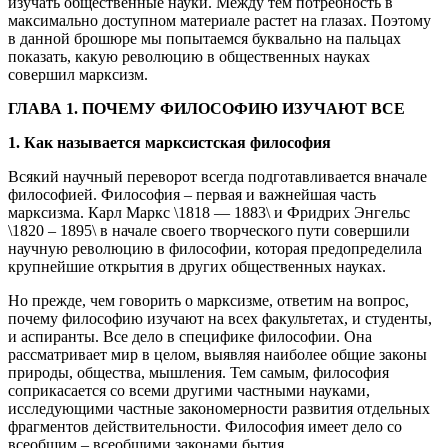
изучать общественные науки. Между тем потребность в
максимально доступном материале растет на глазах. Поэтому
в данной брошюре мы попытаемся буквально на пальцах
показать, какую революцию в общественных науках
совершил марксизм.
ГЛАВА 1. ПОЧЕМУ ФИЛОСОФИЮ ИЗУЧАЮТ ВСЕ
1. Как называется марксистская философия
Всякий научный переворот всегда подготавливается вначале
философией. Философия – первая и важнейшая часть
марксизма. Карл Маркс \1818 — 1883\ и Фридрих Энгельс
\1820 – 1895\ в начале своего творческого пути совершили
научную революцию в философии, которая предопределила
крупнейшие открытия в других общественных науках.
Но прежде, чем говорить о марксизме, ответим на вопрос,
почему философию изучают на всех факультетах, и студенты,
и аспиранты. Все дело в специфике философии. Она
рассматривает мир в целом, выявляя наиболее общие законы
природы, общества, мышления. Тем самым, философия
соприкасается со всеми другими частными науками,
исследующими частные закономерности развития отдельных
фрагментов действительности. Философия имеет дело со
всеобщим – всеобщими законами бытия.