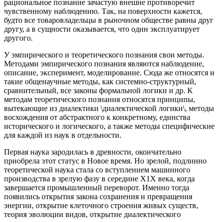
рациональное познание зачастую внешне противоречит
чувственному наблюдению. Так, на поверхности кажется,
будто все товаровладельцы в рыночном обществе равны друг
другу, а в сущности оказывается, что один эксплуатирует
другого.
У эмпирического и теоретического познания свои методы.
Методами эмпирического познания являются наблюдение,
описание, эксперимент, моделирование. Сюда же относятся и
такие общенаучные методы, как системно-структурный,
сравнительный, все законы формальной логики и др. К
методам теоретического познания относятся принципы,
вытекающие из диалектики \диалектической логики\, методы
восхождения от абстрактного к конкретному, единства
исторического и логического, а также методы специфические
для каждой из наук в отдельности.
Первая наука зародилась в древности, окончательно
приобрела этот статус в Новое время. Но зрелой, подлинно
теоретической наука стала со вступлением машинного
производства в зрелую фазу в середине Х1Х века, когда
завершается промышленный переворот. Именно тогда
появились открытия закона сохранения и превращения
энергии, открытие клеточного строения живых существ,
теория эволюции видов, открытие диалектического