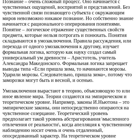
Познание – очень сложный процесс. Оно начинается с
чувственных ощущений, восприятий и представлений. Без
чувственной связи познающего субъекта с окружающим
миров невозможно никакое познание. Но собственно знание
начинается с рационального оперирования понятиями.
Понятие – логическое отражение существенных свойств
предмета, которые нельзя потрогать и понюхать. Понятия
складываются в умозаключения. Правила рассуждения, или
перехода от одного умозаключения к другому, изучает
формальная логика, которую как науку создал самый
универсальный ум древности – Аристотель, учитель
Александра Македонского. Формальная логика запрещает
выводы типа «Если пришла зима, то начинаются морозы.
Ударили морозы. Следовательно, пришла зима», потому что
заморозки могут быть и весной, и осенью.
Умозаключения вырастают в теорию, объясняющую то или
иное явление мира. Теории создаются на эмпирическом и
теоретическом уровне. Например, законы И.Ньютона – это
эмпирические законы, они непосредственно опираются на
чувственное созерцание. Теоретический уровень
предполагает такой уровень абстрагирования \мысленного
отвлечения от реальности\, когда апелляция к чувственному
наблюдению носит очень и очень отдаленный,
опосредованный характер. На теоретическом уровне