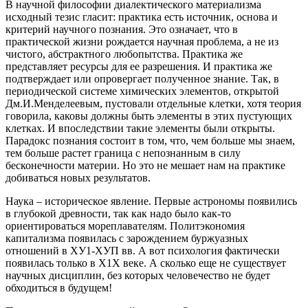
В научной философии диалектического материализма
исходный тезис гласит: практика есть источник, основа и
критерий научного познания. Это означает, что в
практической жизни рождается научная проблема, а не из
чистого, абстрактного любопытства. Практика же
представляет ресурсы для ее разрешения. И практика же
подтверждает или опровергает полученное знание. Так, в
периодической системе химических элементов, открытой
Дм.И.Менделеевым, пустовали отдельные клетки, хотя теория
говорила, каковы должны быть элементы в этих пустующих
клетках. И впоследствии такие элементы были открыты.
Парадокс познания состоит в том, что, чем больше мы знаем,
тем больше растет граница с непознанным в силу
бесконечности материи. Но это не мешает нам на практике
добиваться новых результатов.
Наука – историческое явление. Первые астрономы появились
в глубокой древности, так как надо было как-то
ориентироваться мореплавателям. Политэкономия
капитализма появилась с зарождением буржуазных
отношений в ХУ1-ХУП вв. А вот психология фактически
появилась только в Х1Х веке. А сколько еще не существует
научных дисциплин, без которых человечество не будет
обходиться в будущем!