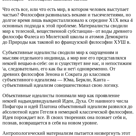
Что есть все, или что есть мир, в котором человек выступает
частью? Философия развивалась веками и тысячелетиями, но
долгое время лишь выкристаллизовало к середине Х1Х века 4
основных подхода к этой проблеме. Материалисты сводили
мир к телесной, вещественной субстанции– от воды древнего
философа Фалеса из Милетской школы и атомов Демокрита
до Природы как таковой во французской философии ХУШ в.
Субъективные идеалисты сводили мир к ощущениям и
мыслям отдельного индивида, а мир вне его представлялся
некоей вещью-в-себе: он и существует вне нас, и непостижим
\а, следовательно, его как бы и нет\ одновременно. От
древних философов Зенона и Сократа до классиков
субъективного идеализма — Юма, Беркли, Канта –
субъективный идеализм совершенствовал свою логику.
Объективные идеалисты понимали мир как проявление
некоей надындивидуальной Идеи, Духа. От наивного числа
Пифагора и идей Платона объективный идеализм развился до
абсолютной идеи Гегеля в немецкой классической философии.
Идея порождает все. В своих творениях она познает себя и,
познав, возвращается в себя на новом уровне.
Антропологический материализм пытается низвергнуть этот