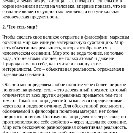
Земли, а Земля вокруг Солнца. Так и Маркс с Энгельсом в
корне изменили взгляд на человека, впервые показав, что не
сознание является сущностью человека, а его уникальная
человеческая предметность.
2. Что есть мир?
Чтобы сделать свое великое открытие в философии, марксизм
объяснил мир как единую материальную субстанцию. Мир
есть объективная реальность, которая отображается в
человеческом сознании. Мир это не вода \точнее, не только
вода, это не атомы \точнее, не только атомы\ и даже не
Природа сама по себе, как считали французские
материалисты. Это – объективная реальность, отражаемая в
идеальном сознании.
Обычно мы определяем любое понятие через более широкое
понятие: например, стол – это деревянный предмет, который
отличается от всех других деревянных предметов тем-то и
тем-то. Такой тип определений называется определениями
через род и видовое отличие. Для объективной реальности,
обозначаемой в философии понятием материя, нет более
широкого понятия. Поэтому она определяется через свое, но
противоположное себе свойство – через идеальное сознание.
Мир есть бесконечно разнообразная объективная реальность.
Энгельс, полемизируя с мелкобуржуазным социалистом