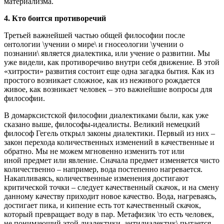
материализма.
4. Кто боится противоречий
Третьей важнейшей частью общей философии после
онтологии \учении о мире\ и гносеологии \учении о
познании\ является диалектика, или учение о развитии. Мы
уже видели, как противоречиво внутри себя движение. В этой
«хитрости» развития состоит еще одна загадка бытия. Как из
простого возникает сложное, как из неживого рождается
живое, как возникает человек – это важнейшие вопросы для
философии.
В домарксистской философии диалектиками были, как уже
сказано выше, философы-идеалисты. Великий немецкий
философ Гегель открыл законы диалектики. Первый из них –
закон перехода количественных изменений в качественные и
обратно. Мы не можем мгновенно изменить тот или
иной предмет или явление. Сначала предмет изменяется чисто
количественно – например, вода постепенно нагревается.
Накапливаясь, количественные изменения достигают
критической точки – следует качественный скачок, и на смену
данному качеству приходит новое качество. Вода, нагреваясь,
достигает пика, и кипение есть тот качественный скачок,
который превращает воду в пар. Метафизик \то есть человек,
не понимающий этой диалектики, антидиалектик\ пытается