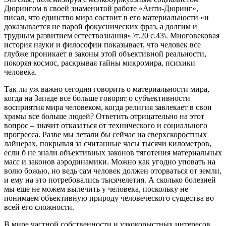
Дюрингом в своей знаменитой работе «Анти-Дюринг»,
писал, что единство мира состоит в его материальности «и
доказывается не парой фокуснических фраз, а долгим и
трудным развитием естествознания» \т.20 с.43\. Многовековая
история науки и философии показывает, что человек все
глубже проникает в законы этой объективной реальности,
покоряя космос, раскрывая тайны микромира, психики
человека.
Так ли уж важно сегодня говорить о материальности мира,
когда на Западе все больше говорят о субъективности
восприятия мира человеком, когда религия завлекает в свои
храмы все больше людей? Ответить отрицательно на этот
вопрос – значит отказаться от технического и социального
прогресса. Разве мы летали бы сейчас на сверхскоростных
лайнерах, покрывая за считанные часы тысячи километров,
если б не знали объективных законов тяготения материальных
масс и законов аэродинамики. Можно как угодно уповать на
волю божью, но ведь сам человек должен оторваться от земли,
и ему на это потребовались тысячелетия. А сколько болезней
мы еще не можем вылечить у человека, поскольку не
понимаем объективную природу человеческого существа во
всей его сложности.
В мире частной собственности и узкокорыстных интересов