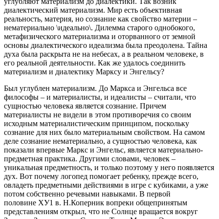
углубляют материализм до диалектики. Так возник
диалектический материализм. Мир есть объективная
реальность, материя, но сознание как свойство материи –
нематериально \идеально\. Дилемма старого однобокого,
метафизического материализма и оторванного от земной
основы диалектического идеализма была преодолена. Тайна
духа была раскрыта не на небесах, а в реальном человеке, в
его реальной деятельности. Как же удалось соединить
материализм и диалектику Марксу и Энгельсу?
Был углублен материализм. До Маркса и Энгельса все
философы – и материалисты, и идеалисты – считали, что
сущностью человека является сознание. Причем
материалисты не видели в этом противоречия со своим
исходным материалистическим принципом, поскольку
сознание для них было материальным свойством. На самом
деле сознание нематериально, а сущностью человека, как
показали впервые Маркс и Энгельс, является материально-
предметная практика. Другими словами, человек –
уникальная предметность, и только поэтому у него появляется
дух. Вот почему логопед помогает ребенку, прежде всего,
овладеть предметными действиями в игре с кубиками, а уже
потом собственно речевыми навыками. В первой
половине ХУ1 в. Н.Коперник вопреки общепринятым
представлениям открыл, что не Солнце вращается вокруг