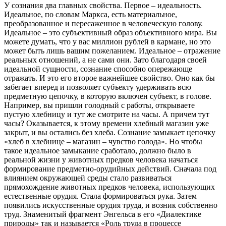
У сознания два главных свойства. Первое – идеальность.
Идеальное, по словам Маркса, есть материальное,
преобразованное и пересаженное в человеческую голову.
Идеальное – это субъективный образ объективного мира. Вы
можете думать, что у вас миллион рублей в кармане, но это
может быть лишь вашим пожеланием. Идеальное – отражение
реальных отношений, а не сами они. Зато благодаря своей
идеальной сущности, сознание способно опережающе
отражать. И это его второе важнейшее свойство. Оно как бы
забегает вперед и позволяет субъекту удерживать всю
предметную цепочку, в которую включен субъект, в голове.
Например, вы пришли голодный с работы, открываете
пустую хлебницу и тут же смотрите на часы. А причем тут
часы? Оказывается, к этому времени хлебный магазин уже
закрыт, и вы остались без хлеба. Сознание замыкает цепочку
«хлеб в хлебнице – магазин – чувство голода». Но чтобы
такое идеальное замыкание сработало, должно было в
реальной жизни у животных предков человека начаться
формирование предметно-орудийных действий. Сначала под
влиянием окружающей среды стало развиваться
прямохождение животных предков человека, использующих
естественные орудия. Стала формироваться рука. Затем
появились искусственные орудия труда, и возник собственно
труд. Знаменитый фрагмент Энгельса в его «Диалектике
природы» так и называется «Роль труда в процессе