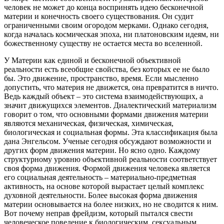
человек не может до конца воспринять идею бесконечной
материи и конечность своего существования. Он судит
ограниченными своим огородом мерками. Однако сегодня,
когда началась космическая эпоха, ни платоновским идеям, ни
божественному существу не остается места во вселенной.
У Материи как единой и бесконечной объективной
реальности есть всеобщие свойства, без которых ее не было
бы. Это движение, пространство, время. Если мысленно
допустить, что материя не движется, она превратится в ничто.
Ведь каждый объект – это система взаимодействующих, а
значит движущихся элементов. Диалектический материализм
говорит о том, что основными формами движения материи
являются механическая, физическая, химическая,
биологическая и социальная формы. Эта классификация была
дана Энгельсом. Ученые сегодня обсуждают возможности и
других форм движения материи. Но ясно одно. Каждому
структурному уровню объективной реальности соответствует
своя форма движения. Формой движения человека является
его социальная деятельность – материально-предметная
активность, на основе которой вырастает целый комплекс
духовной деятельности. Более высокая форма движения
материи основывается на более низких, но не сводится к ним.
Вот почему неправ фрейдизм, который пытался свести
человеческое поведение к биологическим, сексуальным