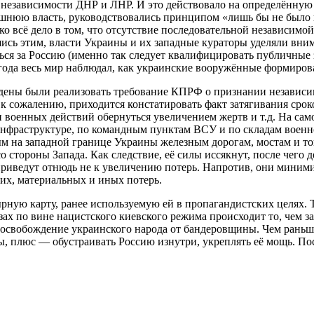
независимости ДНР и ЛНР. И это действовало на определённую ч
шнюю власть, руководствовались принципом «лишь бы не было в
о всё дело в том, что отсутствие последовательной независимо
вшись этим, власти Украины и их западные кураторы уделяли вн
ться за Россию (именно так следует квалифицировать публичны
 года весь мир наблюдал, как украинские вооружённые формиров
дены были реализовать требование КПРФ о признании независим
, к сожалению, приходится констатировать факт затягивания ср
 военных действий обернуться увеличением жертв и т.д. На сам
инфраструктуре, по командным пунктам ВСУ и по складам военн
м на западной границе Украины железным дорогам, мостам и то
 стороны Запада. Как следствие, её силы иссякнут, после чего
приведут отнюдь не к увеличению потерь. Напротив, они миним
ских, материальных и иных потерь.
ырную карту, ранее используемую ей в пропагандистских целях. 
ах по вине нацистского киевского режима происходит то, чем з
и освобождение украинского народа от бандеровщины. Чем раньш
ы, плюс — обустраивать Россию изнутри, укреплять её мощь. П