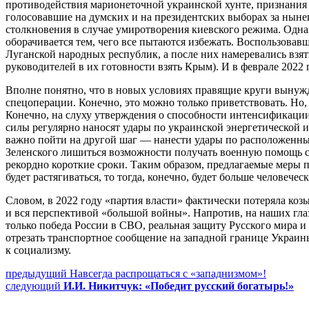
противодействия марионеточной украинской хунте, признания 
голосовавшие на думских и на президентских выборах за ныне
столкновения в случае умиротворения киевского режима. Однак
оборачивается тем, чего все пытаются избежать. Воспользова
Луганской народных республик, а после них намеревались взя
руководителей в их готовности взять Крым). И в феврале 2022
Вполне понятно, что в новых условиях правящие круги вынуж
спецоперации. Конечно, это можно только приветствовать. Но
Конечно, на слуху утверждения о способности интенсификации
силы регулярно наносят удары по украинской энергетической 
важно пойти на другой шаг — нанести удары по расположенны
Зеленского лишиться возможности получать военную помощь со
рекордно короткие сроки. Таким образом, предлагаемые меры 
будет растягиваться, то тогда, конечно, будет больше человече
Словом, в 2022 году «партия власти» фактически потеряла коз
и вся перспективой «большой войны». Напротив, на наших глаз
только победа России в СВО, реальная защиту Русского мира 
отрезать транспортное сообщение на западной границе Украин
к социализму.
Навигация
Предыдущий
предыдущий
Навсегда распрощаться с «западнизмом»!
Следующее
пост:
следующий
И.И. Никитчук: «Победит русский богатырь!»
по
сообщение: