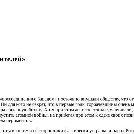
ителей»
воссоединения с Западом» постоянно внушали обществу, что отк
и для кого не секрет, что в первые годы горбачёвщины очень м
а в ядерную бездну. Хотя при этом антисоветчики умалчивали, ч
устить атомной войны, не прибегая при этом к сдаче своих пози
 экспериментов.
артия власти» и её сторонники фактически устрашали народ Рос