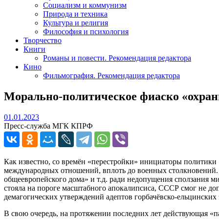
Социализм и коммунизм
Природа и техника
Культура и религия
Философия и психология
Творчество
Книги
Романы и повести. Рекомендация редактора
Кино
Фильмография. Рекомендация редактора
Морально-политическое фиаско «охран
01.01.2023
01.01.2023
Пресс-служба МГК КПРФ
Как известно, со времён «перестройки» инициаторы политики «
международных отношений, вплоть до военных столкновений. Н
общеевропейского дома» и т.д. ради недопущения сползания мир
стояла на пороге масштабного апокалипсиса, СССР смог не доп
демагогических утверждений адептов горбачёвско-ельцинских
В свою очередь, на протяжении последних лет действующая «п