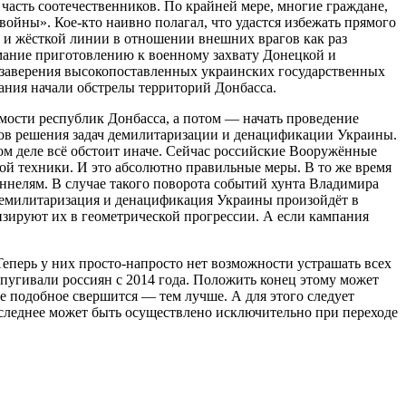
асть соотечественников. По крайней мере, многие граждане,
ойны». Кое-кто наивно полагал, что удастся избежать прямого
й и жёсткой линии в отношении внешних врагов как раз
имание приготовлению к военному захвату Донецкой и
е заверения высокопоставленных украинских государственных
ания начали обстрелы территорий Донбасса.
ости республик Донбасса, а потом — начать проведение
оков решения задач демилитаризации и денацификации Украины.
ом деле всё обстоит иначе. Сейчас российские Вооружённые
ой техники. И это абсолютно правильные меры. В то же время
ннелям. В случае такого поворота событий хунта Владимира
 демилитаризация и денацификация Украины произойдёт в
изируют их в геометрической прогрессии. А если кампания
Теперь у них просто-напросто нет возможности устрашать всех
апугивали россиян с 2014 года. Положить конец этому может
е подобное свершится — тем лучше. А для этого следует
оследнее может быть осуществлено исключительно при переходе