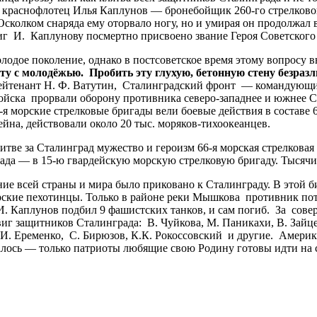
 краснофлотец Илья Каплунов — бронебойщик 260-го стрелковог
Осколком снаряда ему оторвало ногу, но и умирая он продолжал 
виг И. Каплунову посмертно присвоено звание Героя Советского
дое поколение, однако в постсоветское время этому вопросу в
ту с молодёжью. Пробить эту глухую, бетонную стену безраз
тенант Н. Ф. Ватутин, Сталинградский фронт — командующий 
йска прорвали оборону противника северо-западнее и южнее Ст
-я морские стрелковые бригады вели боевые действия в составе 
йна, действовали около 20 тыс. моряков-тихоокеанцев.
ве за Сталинград мужество и героизм 66-я морская стрелковая
ригада — в 15-ю гвардейскую морскую стрелковую бригаду. Тыся
имание всей страны и мира было приковано к Сталинграду. В этой
ские пехотинцы. Только в районе реки Мышкова противник потер
 И. Каплунов подбил 9 фашистских танков, и сам погиб. За со
виг защитников Сталинграда: В. Чуйкова, М. Паникахи, В. Зайц
.И. Еременко, С. Бирюзов, К.К. Рокоссовский и другие. Амери
сталось — только патриоты любящие свою Родину готовы идти на