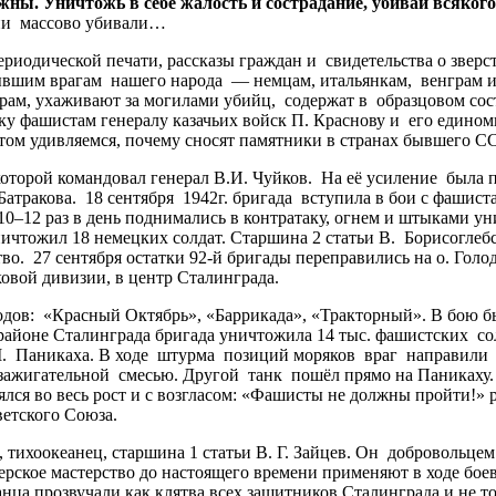
ужны. Уничтожь в себе жалость и сострадание, убивай всякого
ни массово убивали…
ической печати, рассказы граждан и свидетельства о зверства
бывшим врагам нашего народа — немцам, итальянкам, венграм и 
ам, ухаживают за могилами убийц, содержат в образцовом сос
ику фашистам генералу казачьих войск П. Краснову и его един
ом удивляемся, почему сносят памятники в странах бывшего С
орой командовал генерал В.И. Чуйков. На её усиление была пе
атракова. 18 сентября 1942г. бригада вступила в бои с фашист
12 раз в день поднимались в контратаку, огнем и штыками уничт
чтожил 18 немецких солдат. Старшина 2 статьи В. Борисоглебс
о. 27 сентября остатки 92-й бригады переправились на о. Голо
ковой дивизии, в центр Сталинграда.
в: «Красный Октябрь», «Баррикада», «Тракторный». В бою был
 районе Сталинграда бригада уничтожила 14 тыс. фашистских со
. Паникаха. В ходе штурма позиций моряков враг направили н
 зажигательной смесью. Другой танк пошёл прямо на Паникаху.
ялся во весь рост и с возгласом: «Фашисты не должны пройти!»
ветского Союза.
ихоокеанец, старшина 1 статьи В. Г. Зайцев. Он добровольце
рское мастерство до настоящего времени применяют в ходе бое
анца прозвучали как клятва всех защитников Сталинграда и не т