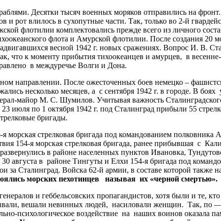
блями. Десятки тысяч военных моряков отправились на фронт.
в и рот влилось в сухопутные части. Так, только во 2-й гварде
жской флотилии комплектовались прежде всего из личного соста
хоокеанского флота и Амурской флотилии. После создания 20 мо
 надвигавшихся весной 1942 г. новых сражениях. Вопрос И. В. С
так, что к моменту прибытия тихоокеанцев и амурцев, в весенн
правлено в междуречье Волги и Дона.
м направлении. После ожесточенных боев немецко – фашистски
ались несколько месяцев, а с сентября 1942 г. в городе. В боя
нерал-майор М. С. Шумилов. Учитывая важность Сталинградско
23 июля по 1 октября 1942 г. под Сталинград прибыли 55 стрелк
трелковые бригады.
-я морская стрелковая бригада под командованием полковника А
твия 154-я морская стрелковая бригада, ранее прибывшая с Ка
звернулись в районе населенных пунктов Ивановка, Тундутово
. 30 августа в районе Тингуты и Елхи 154-я бригада под коман
и за Сталинград. Войска 62-й армии, в составе которой также н
оялись морских пехотинцев называя их «черной смертью».
ралов и геббельсовских пропагандистов, хотя были и те, кто о
бивали, вешали невинных людей, насиловали женщин. Так, по —
льно-психологическое воздействие на наших воинов оказала п