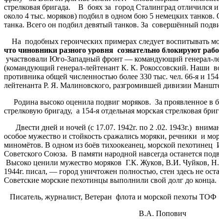
стрелковая бригада. В боях за город Сталинград отличился и
около 4 тыс. моряков) подбил в одном бою 5 немецких танков. 
танка. Всего он подбил девятый танков. За совершённый под
На подобных героических примерах следует воспитывать моло
что чиновники разного уровня сознательно блокируют рабо
участвовали Юго-Западный фронт — командующий генерал-лей
(командующий генерал-лейтенант К. К. Рокоссовский. Наши во
противника общей численностью более 330 тыс. чел. 66-я и 154
лейтенанта Р. Я. Малиновского, разгромившей дивизии Манште
Родина высоко оценила подвиг моряков. За проявленное в бит
стрелковую бригаду, а 154-я отдельная морская стрелковая б
Двести дней и ночей (с 17.07. 1942г. по 2 .02. 1943г.) вн
особое мужество и стойкость сражались моряки, речники и мор
миномётов. В одном из боёв тихоокеанец, морской пехотинец
Советского Союза. В памяти народной навсегда останется под
Высоко ценили мужество моряков Г.К. Жуков, В.И. Чуйков, Н
1944г. писал, — город уничтожен полностью, стен здесь не о
Советские морские пехотинцы выполнили свой долг до конца.
Писатель, журналист, Ветеран флота и морской пехоты ТОФ
В.А. Попович