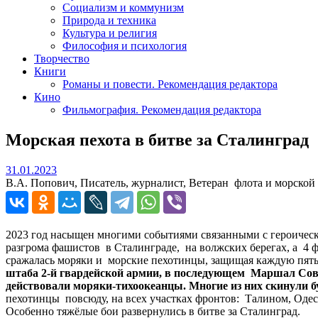
Социализм и коммунизм
Природа и техника
Культура и религия
Философия и психология
Творчество
Книги
Романы и повести. Рекомендация редактора
Кино
Фильмография. Рекомендация редактора
Морская пехота в битве за Сталинград
31.01.2023
31.01.2023
В.А. Попович, Писатель, журналист, Ветеран флота и морско
2023 год насыщен многими событиями связанными с героическ
разгрома фашистов в Сталинграде, на волжских берегах, а 4 
сражалась моряки и морские пехотинцы, защищая каждую пять
штаба 2-й гвардейской армии, в последующем Маршал Совет
действовали моряки-тихоокеанцы. Многие из них скинули б
пехотинцы повсюду, на всех участках фронтов: Талином, Оде
Особенно тяжёлые бои развернулись в битве за Сталинград.