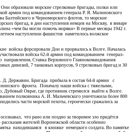
 Они образовали морские стрелковые бригады, полки или
йской армии под командованием генерала Р. Я. Малиновского
ва Балтийского и Черноморского флотов, то морские
рских бригад, в дни наступления немцев на Москву, в январе
талина «чем бы могли помочь моряки» В первые месяцы 1942 г.
е-летнем наступлении фашистов наметилось волжское
е войска форсировали Дон и прорвались к Волге. Началась
х участвовали войска 62-й армии под командованием генерал-
го направления, Ставка Верховного Главнокомандования
овых дивизий, 7 танковых корпусов, 9 стрелковых бригад и 30
. Д. Державин. Бригада прибыла в состав 64-й армии с
лининского фронта. Поначалу наши войска с тяжелыми,
, Дубовый Овраг, где противник стремился выйти к Волге.
дованием полковника А. И. Мальчевского уничтожила более 800
аходились части морской пехоты, героически сражались за
сознавал, что рано или поздно за творимое зло придётся
 рассказам жителей Воронежской области особенно
амятка находившаяся в книжке немецкого солдата. Во памятке