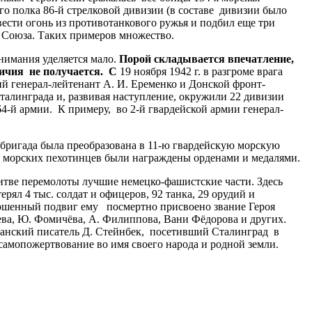
о полка 86-й стрелковой дивизии (в составе дивизии было
вести огонь из противотанкового ружья и подбил еще три
 Союза. Таких примеров множество.
нимания уделяется мало.
Порой складывается впечатление,
личия не получается. С
19 ноября 1942 г. в разгроме врага
генерал-лейтенант А. И. Еременко и Донской фронт-
алинграда и, развивая наступление, окружили 22 дивизии
64-й армии. К примеру, во 2-й гвардейской армии генерал-
 бригада была преобразована в 11-ю гвардейскую морскую
чи морских пехотинцев были награждены орденами и медалями.
 битве перемолоты лучшие немецко-фашистские части. Здесь
ял 4 тыс. солдат и офицеров, 92 танка, 29 орудий и
вершенный подвиг ему посмертно присвоено звание Героя
ева, Ю. Фомичёва, А. Филиппова, Вани Фёдорова и других.
канский писатель Д. Стейнбек, посетивший Сталинград в
 самопожертвование во имя своего народа и родной земли.