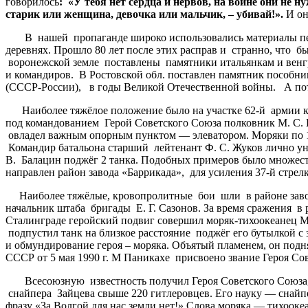
говорилось
: «У тебя нет сердца и нервов, на войне они не н
старик или женщина, девочка или мальчик, – убивай!».
И о
В нашей пропаганде широко использовались материалы период
деревнях. Прошло 80 лет после этих расправ и странно, что 
воронежской земле поставлены памятники итальянкам и венгр
и командиров. В Ростовской обл. поставлен памятник пособн
(СССР-России), в годы Великой Отечественной войны. А пот
Наиболее тяжёлое положение было на участке 62-й армии кот
под командованием Герой Советского Союза полковник М. С. Б
овладел важным опорным пунктом — элеватором. Моряки по 10–
Командир батальона старший лейтенант Ф. С. Жуков лично уни
В. Балацин поджёг 2 танка. Подобных примеров было множеств
направлен район завода «Баррикада», для усиления 37-й стрел
Наиболее тяжёлые, кровопролитные бои шли в районе заводо
начальник штаба бригады Е. Г. Сазонов. За время сражения в
Сталинграде геройский подвиг совершил моряк-тихоокеанец М
подпустил танк на близкое расстояние поджёг его бутылкой с
и обмундирование героя – моряка. Объятый пламенем, он подн
СССР от 5 мая 1990 г. М Паникахе присвоено звание Героя Со
Всесоюзную известность получил Героя Советского Союза, т
снайпера Зайцева свыше 220 гитлеровцев. Его науку — снайпе
фразу «За Волгой для нас земли нет!» Слова моряка — тихооке