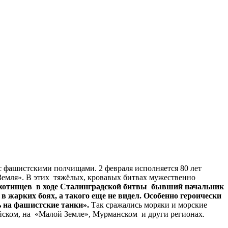
с фашистскими полчищами. 2 февраля исполняется 80 лет
 Земля». В этих тяжёлых, кровавых битвах мужественно
ехотинцев в ходе Сталинградской битвы бывший начальник
жарких боях, а такого еще не видел. Особенно героически
ь на фашистские танки».
Так сражались моряки и морские
йском, на «Малой Земле», Мурманском и други регионах.