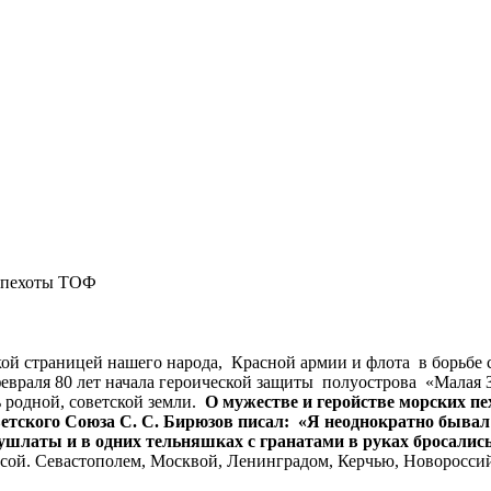
й пехоты ТОФ
ой страницей нашего народа, Красной армии и флота в борьбе 
февраля 80 лет начала героической защиты полуострова «Малая
 родной, советской земли.
О мужестве и геройстве морских п
ского Союза С. С. Бирюзов писал: «Я неоднократно бывал в 
ушлаты и в одних тельняшках с гранатами в руках бросалис
ссой. Севастополем, Москвой, Ленинградом, Керчью, Новоросси