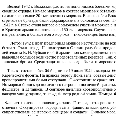
Весной 1942 г. Волжская флотилия пополнилась боевыми кора
сводные отряды. Немало моряков в составе маршевых батальоно
находилось свыше 20 тыс. военных моряков. Если корабли Вол
стрелковые бригады были сформированы в основном за счет Ти
1942 г. в Ставке стоял вопрос о возможном участии моряков в
в Красную армию влилось около 150 тыс. моряков. Случилось 
направление, и больше всего моряков – тихоокеанцев было на
Летом 1942 г. враг предпринял мощное наступление на южно
битва за Сталинград. На подступах к Сталинграду бои продолж
лейтенанта В. И. Чуйков и 64-й армии под командованием ге
выделила большое количество подготовленных резервов. Так, с 
танковых бригад. Среди защитников города были и морские с
Так, в состав войск 64-й армии с 19 июля 1942г. входила 66
Карельского фронта. На правом берегу Дона вела боевые дейс
кровопролитными боями отступали. Ожесточенные сражения ра
Но моряки бились до последнего патрона и последней гранаты
фашистов и 13 танков. В сентябре начались кровопролитные бо
каждую улицу, здание, за каждый метр родной земли
. Немцы б
Фашисты слепо выполняли указание Гитлера, гитлеровских гене
отвечать. Оккупировав города и сёла, фашисты жгли дома, у
свирепствовали венгерские офицеры и солдаты. Сильное мора