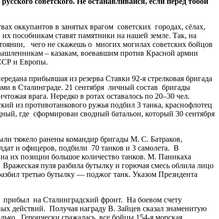
 русского советского. Не останавливайся, если перед тобой
х оккупантов в занятых врагом советских городах, сёлах,
их пособникам ставят памятники на нашей земле. Так, на
тоянии, чего не скажешь о многих могилах советских бойцов
омышленникам – казакам, воевавшим против Красной армии
ССР и Европы.
редана прибывшая из резерва Ставки 92-я стрелковая бригада
ами в Сталинграде. 21 сентября личный состав бригады
ожая врага. Нередко в ротах оставалось по 20–30 чел.
кий из противотанкового ружья подбил 3 танка, краснофлотец
дный, где сформирован сводный батальон, который 30 сентября
и тяжело ранены командир бригады М. С. Батраков,
лдат и офицеров, подбили 70 танков и 3 самолета. В
а их позиции большое количество танков. М. Паникаха
 Вражеская пуля разбила бутылку и горючая смесь облила лицо
 разбил третью бутылку — поджог танк. Указом Президента
м прибыл на Сталинградский фронт. На боевом счету
вых действий. Получая награду В. Зайцев сказал знаменитую
олько. Героически сражалась все бойцы 154-я морская