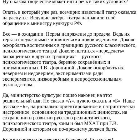
Ну о каком творчестве может идти речь в таких условиях?
Опять, в который уже раз, всемирно известный театр оказался
на распутье. Ведущие актёры театра направили своё
обращение к министру культуры РФ.
Все — в ожидании. Нервы напряжены до предела. Ведь их
терзают неудачными чиновничьими нововведениями. Доколе
оскорблять воспитанных в традициях русского классического,
психологического театра! Доколе пытаться «переделать»
выращенных в других традициях — русского
психологического театра, бережно сохранённых и
приумноженных Т.В. Дорониной. Доколе оскорблять их
неверием и недоверием, экспериментами ради
экспериментов, низкопробным и непрофессиональным
руководством.
Да, министерство культуры пошло наконец на этот
решительный шаг. Но сказав «А», нужно сказать и «Б». Наше
русское «Б», национально ориентированное и патриотически
настроенное, основанное на традиционных ценностях, на
сохранении и развитии русского реалистического,
психологического театра, коим и был МХАТ при Т.В.
Дорониной и которым он по-прежнему должен быть.
Во имя нашего настоящего и будущего! Только так!