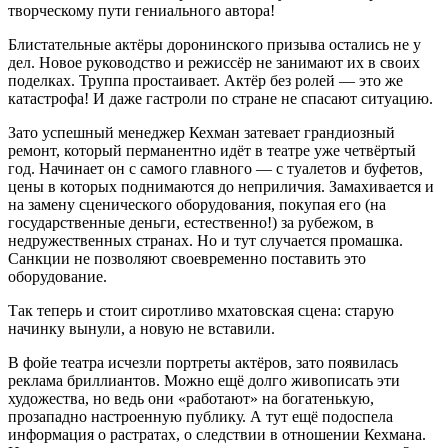
творческому пути гениального автора!
Блистательные актёры доронинского призыва остались не у
дел. Новое руководство и режиссёр не занимают их в своих
поделках. Труппа простаивает. Актёр без ролей — это же
катастрофа! И даже гастроли по стране не спасают ситуацию.
Зато успешный менеджер Кехман затевает грандиозный
ремонт, который перманентно идёт в театре уже четвёртый
год. Начинает он с самого главного — с туалетов и буфетов,
цены в которых поднимаются до неприличия. Замахивается и
на замену сценического оборудования, покупая его (на
государственные деньги, естественно!) за рубежом, в
недружественных странах. Но и тут случается промашка.
Санкции не позволяют своевременно поставить это
оборудование.
Так теперь и стоит сиротливо мхатовская сцена: старую
начинку вынули, а новую не вставили.
В фойе театра исчезли портреты актёров, зато появилась
реклама бриллиантов. Можно ещё долго живописать эти
художества, но ведь они «работают» на богатенькую,
прозападно настроенную публику. А тут ещё подоспела
информация о растратах, о следствии в отношении Кехмана.