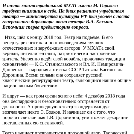
И опять многострадальный МХАТ имени М. Горького
требует внимания к себе. На днях решением учредителя
театра — министерства культуры РФ был уволен с поста
генерального директора этого театра В.А. Кехман.
Вспомним сперва предысторию вопроса.
Итак, шёл к концу 2018 год. Театр на подъёме. В его
репертуаре спектакли по произведениям лучших
отечественных и зарубежных авторов. У МХАТа свой,
верный, интеллигентный, патриотически настроенный
зритель. Уверенно ведёт свой корабль, продолжая традиции
основателей — К.С. Станиславского и Вл. И. Немировича-
Данченко — народная артистка СССР Татьяна Васильевна
Доронина. Всеми силами она сохраняет русский
классический репертуарный театр, являющийся нашим общим
национальным богатством.
И вдруг — как гром среди ясного неба: 4 декабря 2018 года
она беспардонно и безосновательно отстраняется от
должности. А пришедшую в театр «зондеркоманду»
возглавляет некто Э. Бояков. И начинает он с того, что
порочит светлое имя Т.В. Дорониной, уничтожает декорации
поставленных ею спектаклей.
Театр начинает превращаться в проходной двор. Творческий